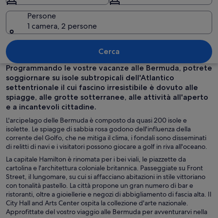
Persone
1 camera, 2 persone
Una vista aerea di un'isola circolare co
Cerca
Programmando le vostre vacanze alle Bermuda, potrete
soggiornare su isole subtropicali dell'Atlantico
settentrionale il cui fascino irresistibile è dovuto alle
spiagge, alle grotte sotterranee, alle attività all'aperto
e a incantevoli cittadine.
L'arcipelago delle Bermuda è composto da quasi 200 isole e
isolette. Le spiagge di sabbia rosa godono dell'influenza della
corrente del Golfo, che ne mitiga il clima, i fondali sono disseminati
di relitti di navi e i visitatori possono giocare a golf in riva all'oceano.
La capitale Hamilton è rinomata per i bei viali, le piazzette da
cartolina e l'architettura coloniale britannica. Passeggiate su Front
Street, il lungomare, su cui si affacciano abitazioni in stile vittoriano
con tonalità pastello. La città propone un gran numero di bar e
ristoranti, oltre a gioiellerie e negozi di abbigliamento di fascia alta. Il
City Hall and Arts Center ospita la collezione d'arte nazionale.
Approfittate del vostro viaggio alle Bermuda per avventurarvi nella