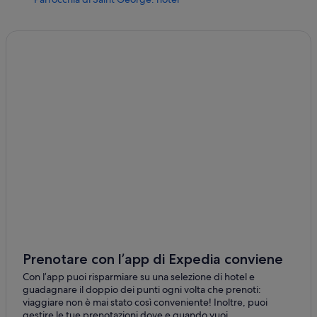
Parrocchia di Sandys: hotel
Chelston: hotel
Hamilton: hotel
Parrocchia di Devonshire: hotel
Parrocchia di Smith's: hotel
Bailey's Bay: hotel
Somerset Village: hotel
Hamilton Parish: hotel
Parrocchia di Southampton: hotel
Pembroke Parish: hotel
Parrocchia di Warwick: hotel
Crawl Hill: hotel
Prenotare con l’app di Expedia conviene
Somerset Village: Case private in affitto
Con l’app puoi risparmiare su una selezione di hotel e
guadagnare il doppio dei punti ogni volta che prenoti:
Parrocchia di Paget: Case private in affitto
viaggiare non è mai stato così conveniente! Inoltre, puoi
gestire le tue prenotazioni dove e quando vuoi.