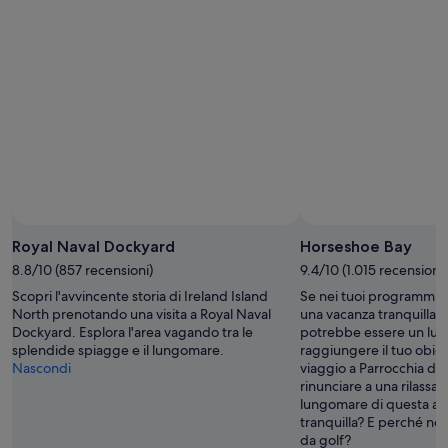
Royal Naval Dockyard
Horseshoe Bay
8.8/10 (857 recensioni)
9.4/10 (1.015 recensioni)
Scopri l'avvincente storia di Ireland Island
Se nei tuoi programmi s
North prenotando una visita a Royal Naval
una vacanza tranquilla,
Dockyard. Esplora l'area vagando tra le
potrebbe essere un luog
splendide spiagge e il lungomare.
raggiungere il tuo obiet
Nascondi
viaggio a Parrocchia d
rinunciare a una rilassat
lungomare di questa are
tranquilla? E perché non
da golf?