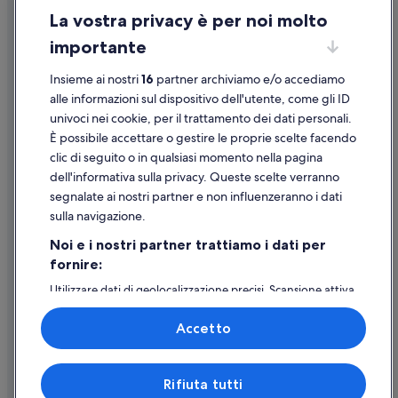
La vostra privacy è per noi molto
Informazioni legali/Contatti
importante
Linee guida sui contenuti e segnalazione dei contenuti
Insieme ai nostri
16
partner archiviamo e/o accediamo
Supporto
alle informazioni sul dispositivo dell'utente, come gli ID
univoci nei cookie, per il trattamento dei dati personali.
Assistenza clienti
È possibile accettare o gestire le proprie scelte facendo
Contattaci
clic di seguito o in qualsiasi momento nella pagina
dell'informativa sulla privacy. Queste scelte verranno
Come cancellare un volo
segnalate ai nostri partner e non influenzeranno i dati
Come modificare la prenotazione di un hotel o una casa vacanze
sulla navigazione.
Tempistiche per i rimborsi
Noi e i nostri partner trattiamo i dati per
fornire:
Utilizzare un coupon Expedia
Utilizzare dati di geolocalizzazione precisi. Scansione attiva
Documenti per i viaggi internazionali
delle caratteristiche del dispositivo ai fini
dell’identificazione. Archiviare informazioni su dispositivo
Accetto
e/o accedervi. Pubblicità e contenuti personalizzati,
misurazione delle prestazioni dei contenuti e degli
annunci, ricerche sul pubblico, sviluppo di servizi.
Expedia, Inc. non è responsabile dei contenuti di siti esterni.
Rifiuta tutti
Elenco dei partner (fornitori)
© 2026 Expedia, Inc., una società di Expedia Group. Tutti i diritti riservati.