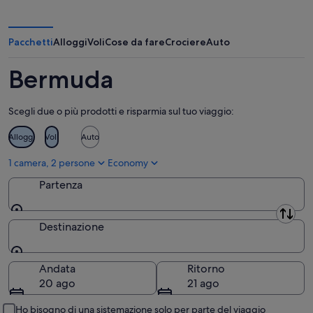
Parrocchia di Sandys
Parrocchia di Smith's
Pacchetti
Alloggi
Voli
Cose da fare
Crociere
Auto
Parrocchia di Southampton
Bermuda
Parrocchia di Saint George
Scegli due o più prodotti e risparmia sul tuo viaggio:
Town of St. George
Alloggi
Voli
Auto
Parrocchia di Warwick
1 camera, 2 persone
Economy
Partenza
Partenza
Destinazione
Destinazione
Andata
Ritorno
20 ago
21 ago
Ho bisogno di una sistemazione solo per parte del viaggio