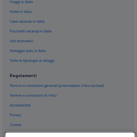
Viaggi in Italia
Hotel in Italia
Case vacanze in Italia
Pacchetti vacanza in Italia
Voli domestici
Noleggio auto in Italia
Tutte le tipologie di alloggi
Regolamenti
Termini e condizioni generali (prenotazioni Vrbo escluse)
Termini e condizioni di Vrbo
Accessibilità
Privacy
Cookie
Condizioni per l'utilizzo