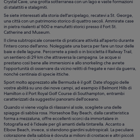
Crystal Cave, una grotta sotterranea con un lago e vaste formazioni
di stalattiti e stalagmiti.
Se siete interessati alla storia dell'arcipelago, recatevi a St. George,
una città con un patrimonio storico di quattro secoli. Ammirate case
in pietra risalenti al '600 e manufatti storici presso il Fort St.
Catherine and Museum.
Il clima subtropicale consente di praticare attività all'aperto durante
l'intero corso dell'anno. Noleggiate una barca per fare un tour delle
baie e delle lagune. Percorrete a piedi o in bicicletta il Railway Trail,
un sentiero di 29 km che attraversa la campagna. Le acque si
prestano così bene alle immersioni e allo snorkeling che avrete
l'opportunità di osservare da vicino relitti di fregate e navi da guerra,
nonché centinaia di specie ittiche.
Sport molto apprezzato alle Bermuda è il golf. Date sfoggio delle
vostre abilità su uno dei nove campi, ad esempio il Belmont Hills di
Hamilton o il Port Royal Golf Course di Southampton, entrambi
caratterizzati da suggestivi panorami dell'oceano.
Quando vi viene voglia di rilassarvi al sole, scegliete una delle
spiagge di sabbia rosa. Horseshoe Bay Beach, dalla caratteristica
forma a mezzaluna, offre eccellenti scorci da immortalare in
fotografia ed è l'ideale per gli amanti della tintarella. Accanto a
Elbow Beach, invece, si stendono giardini subtropicali. La peculiare
colorazione della sabbia è dovuta ai milioni di crostacei e altri piccoli