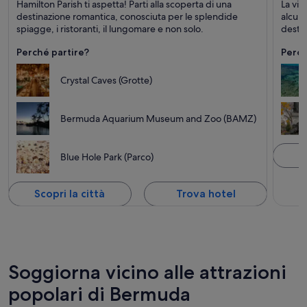
Hamilton Parish ti aspetta! Parti alla scoperta di una
La vis
Ristoranti, Spiagge e Isole
Isole,
destinazione romantica, conosciuta per le splendide
alcuni
spiagge, i ristoranti, il lungomare e non solo.
destin
Perché partire?
Perch
Crystal Caves (Grotte)
Bermuda Aquarium Museum and Zoo (BAMZ)
S
Blue Hole Park (Parco)
Scopri la città
Trova hotel
Soggiorna vicino alle attrazioni
popolari di Bermuda