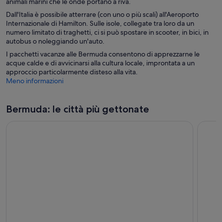
animali marini che le onde portano a riva.
Dall'Italia è possibile atterrare (con uno o più scali) all'Aeroporto
Internazionale di Hamilton. Sulle isole, collegate tra loro da un
numero limitato di traghetti, ci si può spostare in scooter, in bici, in
autobus o noleggiando un'auto.
I pacchetti vacanze alle Bermuda consentono di apprezzarne le
acque calde e di avvicinarsi alla cultura locale, improntata a un
approccio particolarmente disteso alla vita.
Meno informazioni
Bermuda: le città più gettonate
Hamilton Parish
Hamil