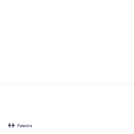
Vista dalla s
Hall
Palestra