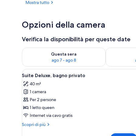
Mostra tutto
Esterni
Opzioni della camera
Verifica la disponibilità per queste date
Verifica la disponibilità per questa sera, ago 7 - ago
Verifica la di
Questa sera
ago 7 - ago 8
Apri
Una camera da letto con un le
7
Suite Deluxe, bagno privato
tutte
40 m²
le
1 camera
foto
per
Per 2 persone
Suite
1 letto queen
Deluxe,
Internet via cavo gratis
bagno
Altri
Scopri di più
privato
dettagli
per