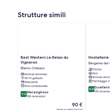
Strutture simili
Best Western Le Relais du Vigneron
Hostellerie 
Best
Hostellerie
Best Western Le Relais du
Hostelleri
Western
du
Vigneron
Bergeres-les-
Le
Mont
Blancs-Coteaux
Piscina
Relais
Aimé
Spa
du
Animali ammessi
Bergeres-
Animali amm
Wi-Fi gratuito
Vigneron
les-
Parcheggio i
Ristorante
Blancs-
Vertus
Aria condizionata
8.8
Eccellent
Coteaux
8,8
su
135 recensi
9.0
Meraviglioso
9,0
10,
su
158 recensioni
Eccellente,
10,
Il
90 €
135
Meraviglioso,
prezzo
recensioni
158
tasse e oneri inclusi