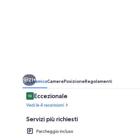
21+
Panoramica
Camere
Posizione
Regolamenti
Recensioni
Eccezionale
10
10 su 10
Vedi le 4 recensioni
Servizi più richiesti
Parcheggio incluso