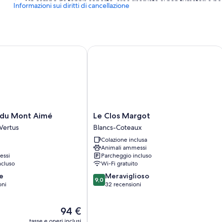
Un campo da tennis coperto, aree riservate ai non fumatori e pe
Informazioni sui diritti di cancellazione
du Mont Aimé
Le Clos Margot
Le
e du Mont Aimé
Le Clos Margot
Clos
Vertus
Blancs-Coteaux
Margot
Colazione inclusa
Blancs-
Animali ammessi
Coteaux
essi
Parcheggio incluso
ncluso
Wi-Fi gratuito
9.0
e
Meraviglioso
9,0
su
oni
32 recensioni
10,
Meraviglioso,
Il
94 €
32
prezzo
recensioni
tasse e oneri inclusi