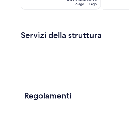
attuale
16 ago - 17 ago
recensioni
è
90 €
Servizi della struttura
Regolamenti