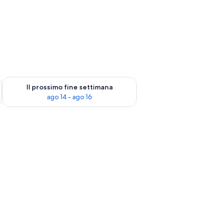
ne settimana, ago 7 - ago 9
Verifica la disponibilità per il prossimo fine settimana, ago 14 
Il prossimo fine settimana
ago 14 - ago 16