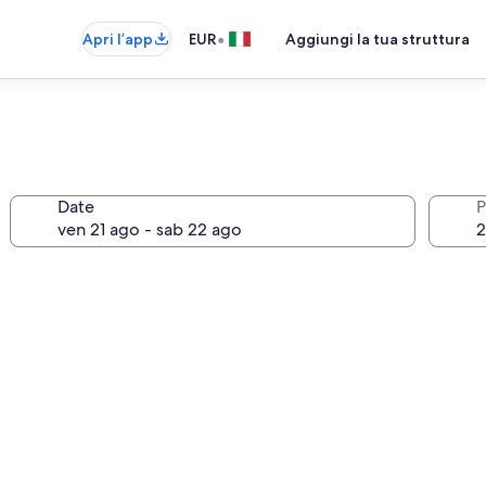
•
Apri l’app
EUR
Aggiungi la tua struttura
Date
P