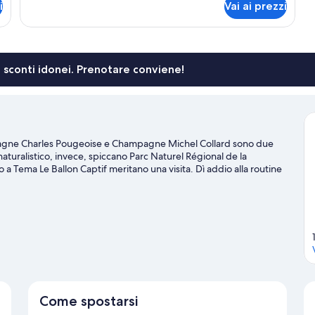
i
Vai ai prezzi
Doppia
Deluxe,
bagno
privato
li sconti idonei. Prenotare conviene!
pagne Charles Pougeoise e Champagne Michel Collard sono due
 naturalistico, invece, spiccano Parc Naturel Régional de la
 Tema Le Ballon Captif meritano una visita. Dì addio alla routine
ging e pesca.
Vai alla guida turistica di Vertus
Come spostarsi