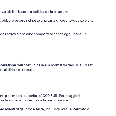
riabili in base alla politica della struttura.
otrebbero essere richieste una carta di credito/debito o una
o dell'arrivo e possono comportare spese aggiuntive. Le
ellazione dell’host. In base alla normativa dell’UE sui diritti
i al diritto di recesso.
nti per importi superiori a 1000 EUR. Per maggiori
ti indicati nella conferma della prenotazione.
e per eventi di gruppo e feste, inclusi gli addii al celibato o