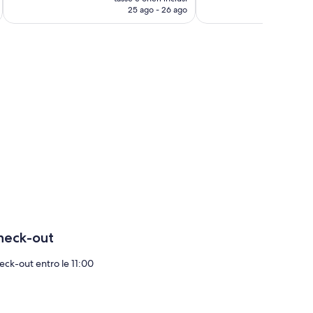
attuale
25 ago - 26 ago
è
190 €
heck-out
eck-out entro le 11:00