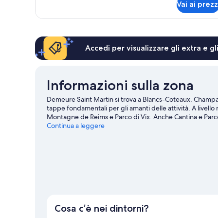
Vai ai prezz
Suite
Deluxe,
bagno
privato
Accedi per visualizzare gli extra e g
Informazioni sulla zona
Demeure Saint Martin si trova a Blancs-Coteaux. Cham
tappe fondamentali per gli amanti delle attività. A livello
Montagne de Reims e Parco di Vix. Anche Cantina e Parco a
di tutti i giorni e dedicati ad attività all'aperto come jog
Continua a leggere
Mostra altri B&B a Vertus
Cosa c’è nei dintorni?