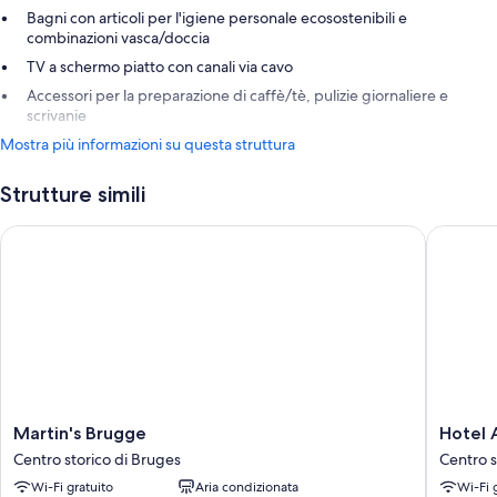
Bagni con articoli per l'igiene personale ecosostenibili e
combinazioni vasca/doccia
TV a schermo piatto con canali via cavo
Accessori per la preparazione di caffè/tè, pulizie giornaliere e
scrivanie
Mostra più informazioni su questa struttura
Strutture simili
Martin's Brugge
Hotel A
Martin's
Hotel
Martin's Brugge
Hotel 
Brugge
Aragon
Centro storico di Bruges
Centro s
Centro
Centro
Wi-Fi gratuito
Aria condizionata
Wi-Fi 
storico
storico