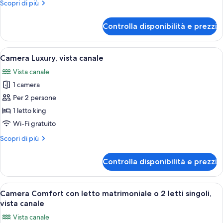
Altri
Scopri di più
canale
dettagli
per
Controlla disponibilità e prezzi
Suite
Deluxe,
vista
Apri
Una camera da letto ben illuminata con 
5
canale
Camera Luxury, vista canale
tutte
Vista canale
le
1 camera
foto
per
Per 2 persone
Camera
1 letto king
Luxury,
Wi-Fi gratuito
vista
Altri
Scopri di più
canale
dettagli
per
Controlla disponibilità e prezzi
Camera
Luxury,
vista
Apri
Una camera d'albergo con un letto, du
16
canale
Camera Comfort con letto matrimoniale o 2 letti singoli,
tutte
vista canale
le
Vista canale
foto