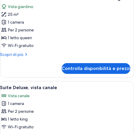
tutte
Vista giardino
le
25 m²
foto
per
1 camera
Camera
Per 2 persone
Comfort
1 letto queen
con
Wi-Fi gratuito
letto
Altri
Scopri di più
matrimoniale
dettagli
o
per
Controlla disponibilità e prezzi
2
Camera
Comfort
letti
con
Apri
Camera da letto con un letto a baldacc
singoli
5
letto
Suite Deluxe, vista canale
tutte
matrimoniale
Vista canale
o
le
2
1 camera
foto
letti
per
Per 2 persone
singoli
Suite
1 letto king
Deluxe,
Wi-Fi gratuito
vista