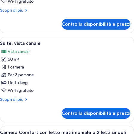
Wi-Fi gratuito
Altri
Scopri di più
dettagli
per
Controlla disponibilità e prezzi
Camera
familiare
Apri
Una stanza con un letto, una sedia in 
10
Suite, vista canale
tutte
Vista canale
le
60 m²
foto
per
1 camera
Suite,
Per 3 persone
vista
1 letto king
canale
Wi-Fi gratuito
Altri
Scopri di più
dettagli
per
Controlla disponibilità e prezzi
Suite,
vista
canale
Apri
Una camera d'albergo con un letto, du
18
Camera Comfort con letto matrimoniale o 2 letti singoli