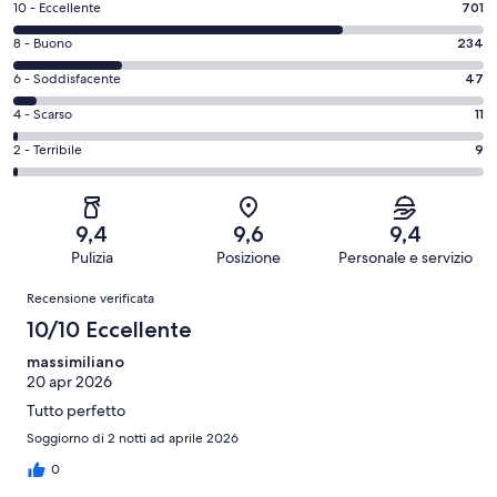
Valutazione
10 - Eccellente
701
di
Valutazione
8 - Buono
234
10
di
-
Valutazione
6 - Soddisfacente
47
8
Eccellente.
di
-
Valutazione
4 - Scarso
11
701
6
Buono.
di
su
-
Valutazione
2 - Terribile
9
234
4
1002
Soddisfacente.
di
su
-
recensioni
47
2
1002
Scarso.
su
-
recensioni
11
9,4
9,6
9,4
1002
Terribile.
su
Pulizia
Posizione
Personale e servizio
recensioni
9
1002
Recensioni
su
Recensione verificata
recensioni
1002
10/10 Eccellente
recensioni
massimiliano
20 apr 2026
Tutto perfetto
Soggiorno di 2 notti ad aprile 2026
0