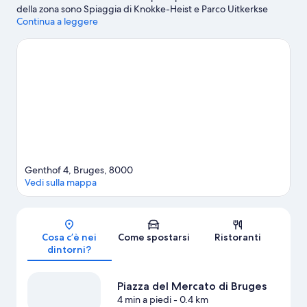
della zona sono Spiaggia di Knokke-Heist e Parco Uitkerkse
Polder. A livello culturale, invece, spiccano Museo del Cioccolato
Continua a leggere
e Historium. Sei in cerca di eventi sportivi o spettacoli a cui
assistere? Dai un'occhiata ai programmi: cosa propone Stadio
Jan Breydel? Oppure puoi passare una serata fuori a Cactus
Muziekcentrum.
Vai alla guida turistica di Bruges
Genthof 4, Bruges, 8000
Vedi sulla mappa
Mappa
Cosa c’è nei
Come spostarsi
Ristoranti
dintorni?
Piazza del Mercato di Bruges
4 min a piedi
- 0.4 km