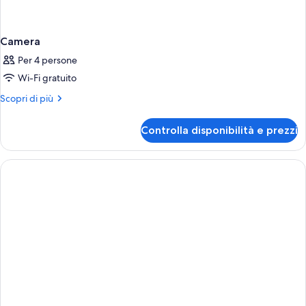
Camera
Per 4 persone
Wi-Fi gratuito
Altri
Scopri di più
dettagli
per
Controlla disponibilità e prezzi
Camera