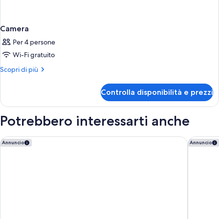
Camera
Per 4 persone
Wi-Fi gratuito
Altri
Scopri di più
dettagli
per
Controlla disponibilità e prezzi
Camera
Potrebbero interessarti anche
Hotel Aragon
NH Brug
Annuncio
Annuncio