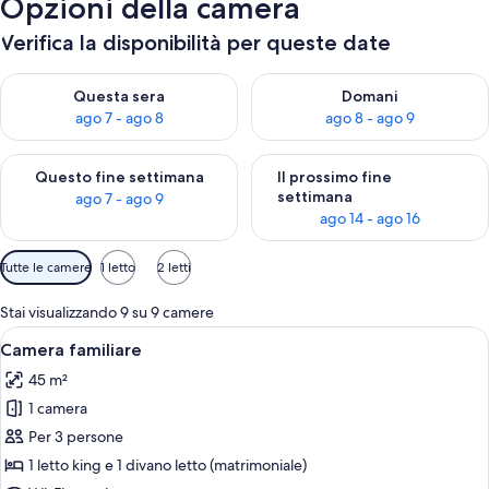
Opzioni della camera
Verifica la disponibilità per queste date
Verifica la disponibilità per questa sera, ago 7 - ago 8
Verifica la disponibilità per d
Questa sera
Domani
ago 7 - ago 8
ago 8 - ago 9
Verifica la disponibilità per questo fine settimana, ago 7 - ago
Verifica la disponibilità per il
Questo fine settimana
Il prossimo fine
settimana
ago 7 - ago 9
ago 14 - ago 16
Filtri
Tutte le camere
1 letto
2 letti
disponibili
per
Stai visualizzando 9 su 9 camere
le
Apri
Una camera da letto con un letto, una 
10
Camera familiare
camere
tutte
45 m²
le
1 camera
foto
per
Per 3 persone
Camera
1 letto king e 1 divano letto (matrimoniale)
familiare