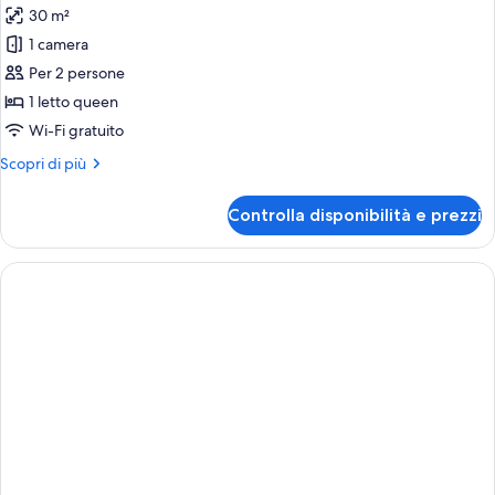
30 m²
per
1 camera
Camera
Comfort
Per 2 persone
con
1 letto queen
letto
Wi-Fi gratuito
matrimoniale
Altri
Scopri di più
o
dettagli
2
per
Controlla disponibilità e prezzi
Camera
letti
Comfort
singoli,
con
vista
letto
canale
matrimoniale
o
2
letti
singoli,
vista
canale