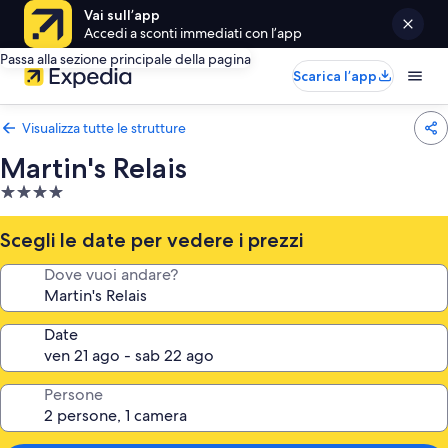
Vai sull’app
Accedi a sconti immediati con l’app
Passa alla sezione principale della pagina
Scarica l’app
Visualizza tutte le strutture
Martin's Relais
Struttura
a
4.0
Scegli le date per vedere i prezzi
stelle
Dove vuoi andare?
Date
Persone