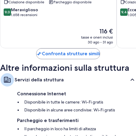
Colazione disponibile
Parcheggio disponibile
Colazi
di
di
Bruges
Bruges
9.0
9.4
Meraviglioso
Ecc
9,0
9,4
su
su
1.658 recensioni
1.005
10,
10,
Meraviglioso,
Eccezion
Il
116 €
1.658
1.005
prezzo
recensioni
recensio
tasse e oneri inclusi
attuale
30 ago - 31 ago
è
116 €
Confronta strutture simili
Altre informazioni sulla struttura
Servizi della struttura
Connessione Internet
Disponibile in tutte le camere: Wi-Fi gratis
Disponibile in alcune aree condivise: Wi-Fi gratis
Parcheggio e trasferimenti
Il parcheggio in loco ha limiti di altezza