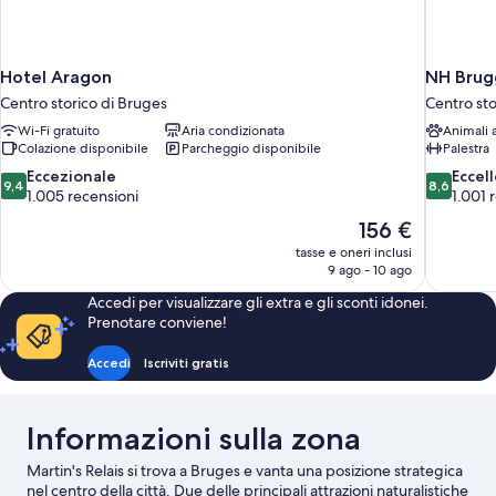
Hotel Aragon
NH Brug
Centro storico di Bruges
Centro sto
Wi-Fi gratuito
Aria condizionata
Animali
Colazione disponibile
Parcheggio disponibile
Palestra
9.4
8.6
Eccezionale
Eccel
9,4
8,6
su
su
1.005 recensioni
1.001 
10,
10,
Il
156 €
Eccezionale,
Eccellente
prezzo
tasse e oneri inclusi
1.005
1.001
attuale
9 ago - 10 ago
recensioni
recensioni
è
Accedi per visualizzare gli extra e gli sconti idonei.
156 €
Prenotare conviene!
Accedi
Iscriviti gratis
Informazioni sulla zona
Martin's Relais si trova a Bruges e vanta una posizione strategica
nel centro della città. Due delle principali attrazioni naturalistiche