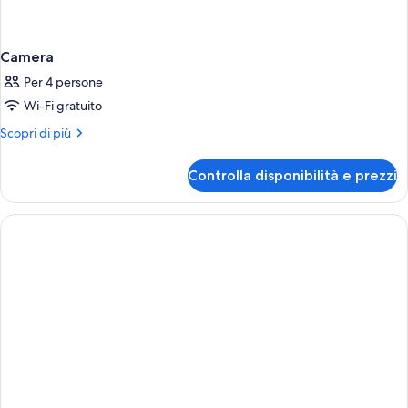
Camera
Per 4 persone
Wi-Fi gratuito
Altri
Scopri di più
dettagli
per
Controlla disponibilità e prezzi
Camera