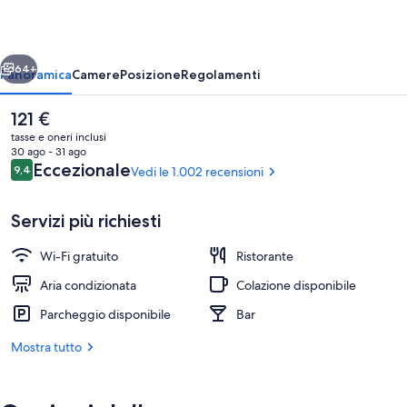
ietro
Avanti
64+
Panoramica
Camere
Posizione
Regolamenti
Il
121 €
prezzo
tasse e oneri inclusi
attuale
30 ago - 31 ago
è
Recensioni
Eccezionale
9,4
Vedi le 1.002 recensioni
9,4 su 10
121 €
Servizi più richiesti
Wi-Fi gratuito
Ristorante
Bar (in loco)
Aria condizionata
Colazione disponibile
Parcheggio disponibile
Bar
Mostra tutto