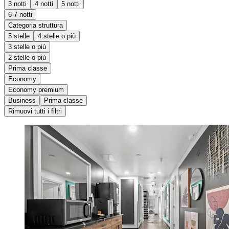
3 notti
4 notti
5 notti
6-7 notti
Categoria struttura
5 stelle
4 stelle o più
3 stelle o più
2 stelle o più
Prima classe
Economy
Economy premium
Business
Prima classe
Rimuovi tutti i filtri