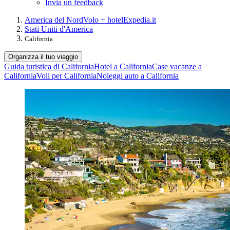
Invia un feedback
America del Nord
Volo + hotel
Expedia.it
Stati Uniti d'America
California
Organizza il tuo viaggio
Guida turistica di California
Hotel a California
Case vacanze a
California
Voli per California
Noleggi auto a California