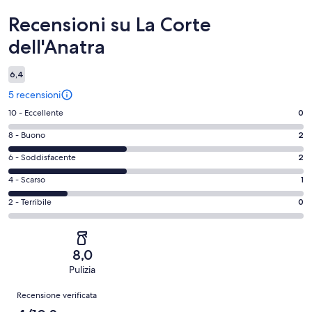
Recensioni
Recensioni su La Corte
dell'Anatra
6,4
5 recensioni
Valutazione
10 - Eccellente
0
di
Valutazione
8 - Buono
2
10
di
-
Valutazione
6 - Soddisfacente
2
8
Eccellente.
di
-
Valutazione
4 - Scarso
1
0
6
Buono.
di
su
-
Valutazione
2 - Terribile
0
2
4
5
Soddisfacente.
di
su
-
recensioni
2
2
5
Scarso.
su
-
recensioni
1
8,0
5
Terribile.
su
Pulizia
recensioni
0
5
Recensioni
su
Recensione verificata
recensioni
5