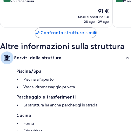
su
su
258 recensioni
12 re
10,
10,
Il
91 €
Eccellente,
Meravigl
prezzo
258
12
tasse e oneri inclusi
attuale
28 ago - 29 ago
recensioni
recensio
è
91 €
Confronta strutture simili
Altre informazioni sulla struttura
Servizi della struttura
Piscina/Spa
Piscina all'aperto
Vasca idromassaggio privata
Parcheggio e trasferimenti
La struttura ha anche parcheggi in strada
Cucina
Forno
Frigorifero