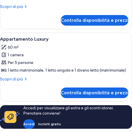
Superior
Altri
Scopri di più
dettagli
per
Controlla disponibilità e prezzi
Appartamento
Superior
Apri
Una casa con piscina, zona relax all'ap
18
Appartamento Luxury
tutte
60 m²
le
1 camera
foto
per
Per 5 persone
Appartamento
1 letto matrimoniale, 1 letto singolo e 1 divano letto (matrimoniale)
Luxury
Altri
Scopri di più
dettagli
per
Controlla disponibilità e prezzi
Appartamento
Luxury
Accedi per visualizzare gli extra e gli sconti idonei.
Prenotare conviene!
Accedi
Iscriviti gratis