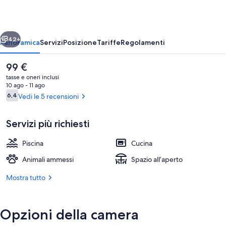
ietro
Avanti
42+
Panoramica
Servizi
Posizione
Tariffe
Regolamenti
Il
99 €
prezzo
tasse e oneri inclusi
attuale
10 ago - 11 ago
è
Recensioni
6,4
Vedi le 5 recensioni
6,4 su 10
99 €
Servizi più richiesti
Piscina
Cucina
Esterni
Animali ammessi
Spazio all’aperto
Mostra tutto
Opzioni della camera