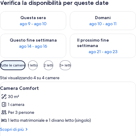
Verifica la disponibilità per queste date
Verifica la disponibilità per questa sera, ago 9 - ago 10
Verifica la disponibilità per d
Questa sera
Domani
ago 9 - ago 10
ago 10 - ago 11
Verifica la disponibilità per questo fine settimana, ago 14 - ag
Verifica la disponibilità per i
Questo fine settimana
Il prossimo fine
settimana
ago 14 - ago 16
ago 21 - ago 23
Filtri
Tutte le camere
1 letto
2 letti
3+ letti
disponibili
per
Stai visualizzando 4 su 4 camere
le
Apri
Una proprietà residenziale con pannelli
17
Camera Comfort
camere
tutte
30 m²
le
1 camera
foto
per
Per 3 persone
Camera
1 letto matrimoniale e 1 divano letto (singolo)
Comfort
Altri
Scopri di più
dettagli