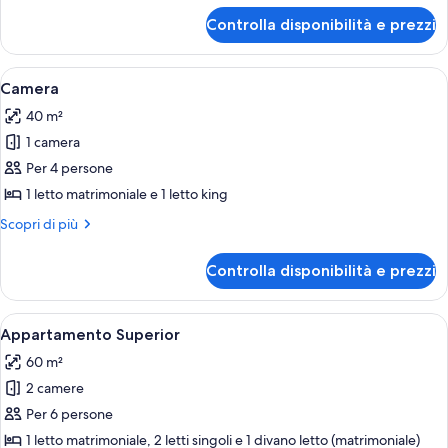
per
Controlla disponibilità e prezzi
Camera
Comfort
Apri
Una casa con piscina, zona relax all'ap
17
Camera
tutte
40 m²
le
1 camera
foto
per
Per 4 persone
Camera
1 letto matrimoniale e 1 letto king
Altri
Scopri di più
dettagli
per
Controlla disponibilità e prezzi
Camera
Apri
Una casa con piscina, zona relax all'ap
19
Appartamento Superior
tutte
60 m²
le
2 camere
foto
per
Per 6 persone
Appartamento
1 letto matrimoniale, 2 letti singoli e 1 divano letto (matrimoniale)