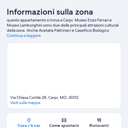
Informazioni sulla zona
questo appartamento si trova a Carpi. Museo Enzo Ferrari e
Museo Lamborghini sono due delle principali attrazioni culturali
della zona. Anche Acetatia Paltrinieri e Caseificio Biologico
Reggiani meritano una visita.
Continua a leggere
Vai alla guida turistica di Carpi
Mostra altri appartamenti a Carpi
Via Chiesa Cortile 28, Carpi, MO, 41012
Vedi sulla mappa
Mappa
Cosa c’è nei
Come spostarsi
Ristoranti