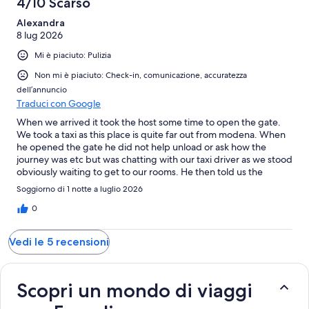
4/10 Scarso
recensioni
Alexandra
8 lug 2026
Mi è piaciuto: Pulizia
Non mi è piaciuto: Check-in, comunicazione, accuratezza
dell’annuncio
Traduci con Google
When we arrived it took the host some time to open the gate.
We took a taxi as this place is quite far out from modena. When
he opened the gate he did not help unload or ask how the
journey was etc but was chatting with our taxi driver as we stood
obviously waiting to get to our rooms. He then told us the
restaurant on site is closed and so was the pool. It was early
Soggiorno di 1 notte a luglio 2026
evening when we arrived. We asked if there is anywhere to get
food and he said he would tell us where but then picked up a
0
phone call and talked on the phone most of the time while he
took us to the room. Very briefly showed us what is where and
Vedi le 5 recensioni
told us to leave keys on the table when checking out ... he left to
not be seen again and there appear to have been no other
guests. When trying to leave our room the door handle fell off
as a screw was loosened on it which was super weird. The place
Scopri un mondo di viaggi
is clean and pretty but was not worth the money. Trying to get
back to modena we learned quickly that not all taxi companies