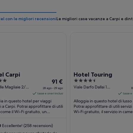
u
r
a
tel con le migliori recensioni
Le migliori case vacanze a Carpi e din
i
n
u
Carpi
n
Hotel Touring
’
a
l
t
r
a
f
l Carpi
Hotel Touring
i
Il
4.5
91 €
n
prezzo
out
lle Magliaie 2/4
Viale Darfo Dallai 1
e
28 ago - 29 ago
8
 MO
Carpi MO
è
of
s
tasse e oneri inclusi
tasse e 
t
91 €
5
ia in questo hotel per viaggi
Alloggia in questo hotel di lusso 
r
a
i a Carpi. Potrai approfittare di utili
Potrai approfittare di utili servizi
a
i come il Wi-Fi gratuito, un
notte
Wi-Fi gratuito, il servizio in cam
ggio gratuito e il servizio in
palestra. Nelle vicinanze ...
nel
. ...
periodo
0
Eccellente! (258 recensioni)
28