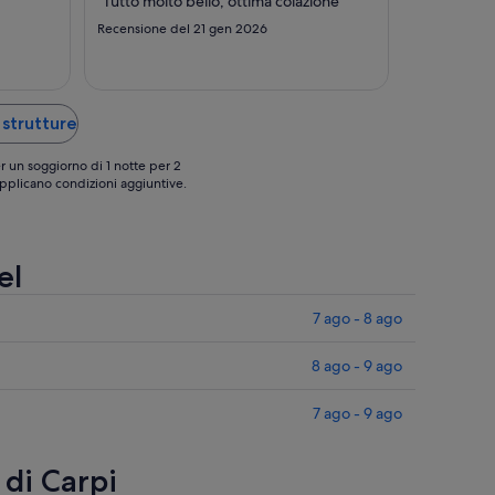
"Tutto molto bello, ottima colazione"
ago
ago
Recensione del 21 gen 2026
-
-
9
10
ago
ago
 strutture
r un soggiorno di 1 notte per 2
 applicano condizioni aggiuntive.
el
7 ago - 8 ago
8 ago - 9 ago
7 ago - 9 ago
 di Carpi