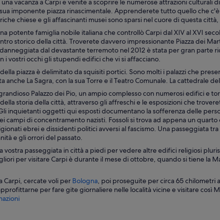
una vacanza a Carpi e venite a scoprire le numerose attrazioni culturali di
sua imponente piazza rinascimentale. Apprenderete tutto quello che c'è
riche chiese e gli affascinanti musei sono sparsi nel cuore di questa città, 
una potente famiglia nobile italiana che controllò Carpi dal XIV al XVI se
centro storico della città. Troverete davvero impressionante
Piazza dei Mart
anneggiata dal devastante terremoto nel 2012 è stata per gran parte rico
i vostri occhi gli stupendi edifici che vi si affacciano.
della piazza è delimitato da squisiti portici. Sono molti i palazzi che prese
ta anche
La Sagra
, con la sua
Torre
e il
Teatro Comunale
. La cattedrale de
Una piazza lastricata con edifici storic
 grandioso
Palazzo dei Pio
, un ampio complesso con numerosi edifici e torri
lla storia della città, attraverso gli affreschi e le esposizioni che troveret
 Gli inquietanti oggetti qui esposti documentano la sofferenza delle pers
i campi di concentramento nazisti. Fossoli si trova ad appena un quarto d
ionati ebrei e dissidenti politici avversi al fascismo. Una passeggiata tra i 
ità e gli orrori del passato.
 vostra passeggiata in città a piedi per vedere altre edifici religiosi plur
iori per visitare Carpi è durante il mese di ottobre, quando si tiene la Ma
A
 a Carpi, cercate voli per
Bologna
, poi proseguite per circa 65 chilometri
p
profittarne per fare gite giornaliere nelle località vicine e visitare così
M
e
azioni
r
t