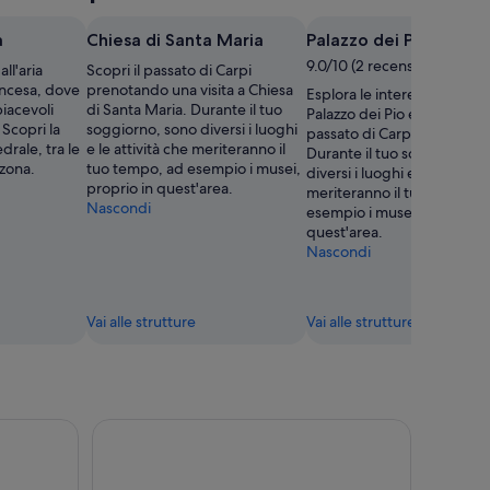
a
Chiesa di Santa Maria
Palazzo dei Pio
9.0/10 (2 recensioni)
ll'aria
Scopri il passato di Carpi
ancesa, dove
prenotando una visita a Chiesa
Esplora le interessanti most
piacevoli
di Santa Maria. Durante il tuo
Palazzo dei Pio e scopri il
 Scopri la
soggiorno, sono diversi i luoghi
passato di Carpi e non solo
rale, tra le
e le attività che meriteranno il
Durante il tuo soggiorno, 
 zona.
tuo tempo, ad esempio i musei,
diversi i luoghi e le attività
proprio in quest'area.
meriteranno il tuo tempo, 
Nascondi
esempio i musei, proprio in
quest'area.
Nascondi
Vai alle strutture
Vai alle strutture
o Balsamico Tradizionale di Modena
Modena: una città straordinaria