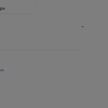
gio
nze