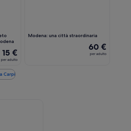
eto
Modena: una città straordinaria
Modena
60 €
15 €
per adulto
per adulto
 a Carpi