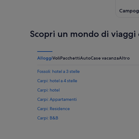
Campoga
Scopri un mondo di viaggi
Alloggi
Voli
Pacchetti
Auto
Case vacanza
Altro
Fossoli: hotel a 3 stelle
Carpi: hotel a 4 stelle
Carpi: hotel
Carpi: Appartamenti
Carpi: Residence
Carpi: B&B
Carpi: Ostelli
Carpi: Case private in affitto