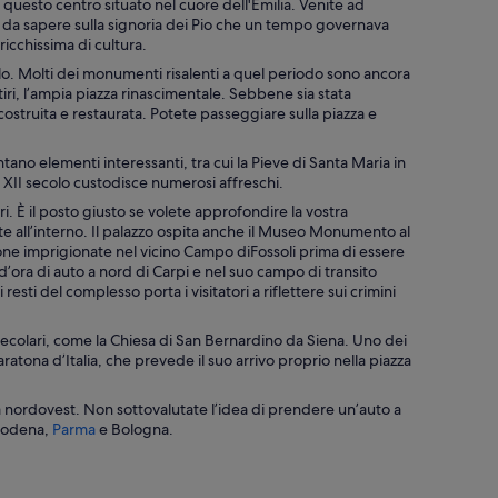
 questo centro situato nel cuore dell'Emilia. Venite ad
 da sapere sulla signoria dei Pio che un tempo governava
ricchissima di cultura.
colo. Molti dei monumenti risalenti a quel periodo sono ancora
iri
, l’ampia piazza rinascimentale. Sebbene sia stata
struita e restaurata. Potete passeggiare sulla piazza e
ntano elementi interessanti, tra cui la
Pieve di Santa Maria in
l XII secolo custodisce numerosi affreschi.
i, tra cui una chiesa con un campanile e una grande struttura simile a un castel
. È il posto giusto se volete approfondire la vostra
e all’interno. Il palazzo ospita anche il
Museo Monumento al
one imprigionate nel vicino
Campo diFossoli
prima di essere
’ora di auto a nord di Carpi e nel suo campo di transito
resti del complesso porta i visitatori a riflettere sui crimini
isecolari, come la
Chiesa di San Bernardino da Siena
. Uno dei
ratona d’Italia, che prevede il suo arrivo proprio nella piazza
 a nordovest. Non sottovalutate l’idea di prendere un’auto a
A
odena
,
Parma
e Bologna.
p
e
r