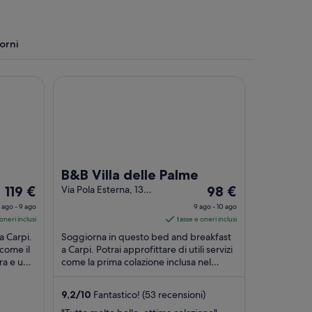
t
u
r
torni
a
i
n
B&B Villa delle Palme
u
n
’
a
l
t
r
a
B&B Villa delle Palme
f
Il
Il
119 €
Via Pola Esterna, 13
98 €
i
Carpi MO
prezzo
prezzo
n
 ago - 9 ago
9 ago - 10 ago
è
è
e
oneri inclusi
tasse e oneri inclusi
s
119 €
98 €
a Carpi.
Soggiorna in questo bed and breakfast
t
a
a
 come il
a Carpi. Potrai approfittare di utili servizi
r
era e una
notte
come la prima colazione inclusa nel
notte
a
prezzo, il Wi-Fi gratuito e un parcheggio
nel
nel
...
periodo
periodo
9,2
/
10
Fantastico! (53 recensioni)
8
9