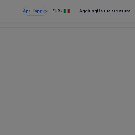
•
Apri l’app
EUR
Aggiungi la tua struttura