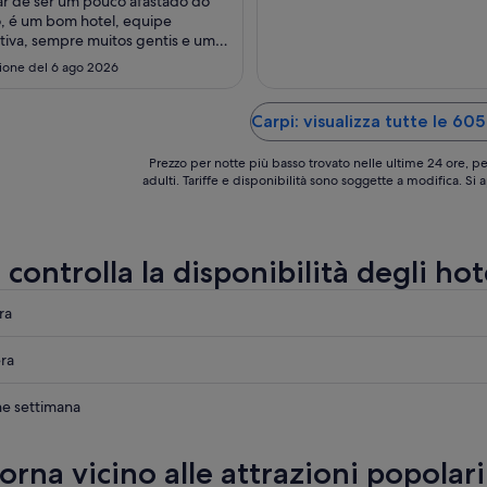
r de ser um pouco afastado do
ago
, é um bom hotel, equipe
-
tiva, sempre muitos gentis e um
29
da manhã justo. Tem um Centro
ione del 6 ago 2026
cial próximo onde se encontra
ago
rantes e supermercado."
Carpi: visualizza tutte le 605
Prezzo per notte più basso trovato nelle ultime 24 ore, pe
adulti. Tariffe e disponibilità sono soggette a modifica. Si
 controlla la disponibilità degli hot
ra
ra
ne settimana
rna vicino alle attrazioni popolari