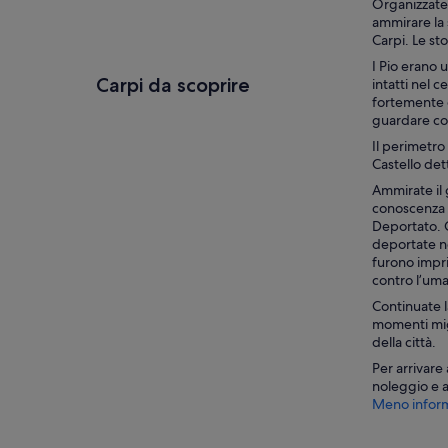
Organizzate 
ammirare la 
Carpi. Le sto
I Pio erano 
Carpi da scoprire
intatti nel 
fortemente d
guardare con 
Il perimetro 
Castello
det
Ammirate il
conoscenza de
Deportato
.
deportate ne
furono imprig
contro l’uman
Continuate la
momenti migl
della città.
Per arrivare
noleggio e ap
Meno inform