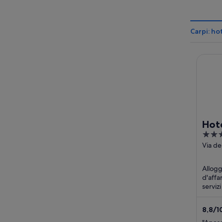
Carpi: ho
Hotel 
Hote
4
out
Via de
Carpi
of
5
Allogg
d'affar
serviz
parche
camera
8,8
/
1