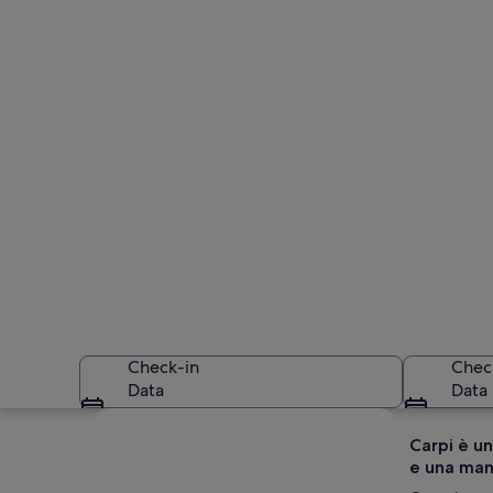
Check-in
Chec
Data
Data
Guarda la mappa
Carpi è un
e una manc