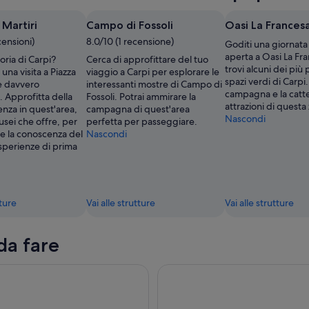
 Martiri
Campo di Fossoli
Oasi La Frances
censioni)
8.0/10 (1 recensione)
Goditi una giornata a
,
aperta a Oasi La Fr
oria di Carpi?
Cerca di approfittare del tuo
trovi alcuni dei più 
una visita a Piazza
viaggio a Carpi per esplorare le
spazi verdi di Carpi.
 è davvero
interessanti mostre di Campo di
campagna e la catted
. Approfitta della
Fossoli. Potrai ammirare la
attrazioni di questa
nza in quest'area,
campagna di quest'area
Nascondi
usei che offre, per
perfetta per passeggiare.
e la conoscenza del
Nascondi
sperienze di prima
tture
Vai alle strutture
Vai alle strutture
da fare
i della città di Modena
Visita e Degustazione di Acet