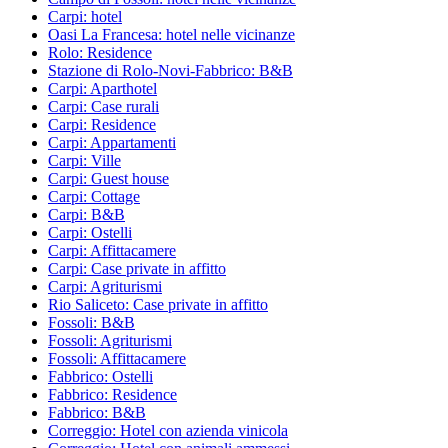
Carpi: hotel
Oasi La Francesa: hotel nelle vicinanze
Rolo: Residence
Stazione di Rolo-Novi-Fabbrico: B&B
Carpi: Aparthotel
Carpi: Case rurali
Carpi: Residence
Carpi: Appartamenti
Carpi: Ville
Carpi: Guest house
Carpi: Cottage
Carpi: B&B
Carpi: Ostelli
Carpi: Affittacamere
Carpi: Case private in affitto
Carpi: Agriturismi
Rio Saliceto: Case private in affitto
Fossoli: B&B
Fossoli: Agriturismi
Fossoli: Affittacamere
Fabbrico: Ostelli
Fabbrico: Residence
Fabbrico: B&B
Correggio: Hotel con azienda vinicola