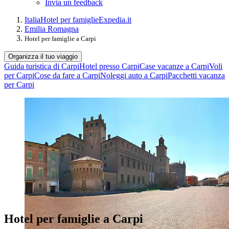
Invia un feedback
Italia
Hotel per famiglie
Expedia.it
Emilia Romagna
Hotel per famiglie a Carpi
Organizza il tuo viaggio
Guida turistica di Carpi
Hotel presso Carpi
Case vacanze a Carpi
Voli
per Carpi
Cose da fare a Carpi
Noleggi auto a Carpi
Pacchetti vacanza
per Carpi
Hotel per famiglie a Carpi