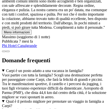
ambienti comuni interni sono molto accoglienti e ben organizzati,
con sale affrescate e splendidamente decorate. Regna ordine,
eleganza e pulizia. La nostra camera era un po' datata, ma comunque
con tutti i confort, spaziosa e pulita. Per noi che è molto importante
la colazione, abbiamo trovato tutto di qualità eccellente, ben disposto
e con molti prodotti del territorio. Dall'albergo, In pochi minuti a
piedi, si può girare tutta Modena. Complimenti a tutto il personale."
Meno informazioni
Massimo
(soggiorno di 1 notte)
Pubblicata 7 mesi fa
Phi Hotel Canalgrande
Domande frequenti
Carpi è un posto adatto a una vacanza in famiglia?
Vuoi partire con tutta la famiglia? Scegli una destinazione perfetta
per passeggiare come Carpi, che farà la felicità di grandi e piccini.
Tra le manifestazioni sportive, il castello e i percorsi da jogging, i
tuoi figli vivranno esperienze difficili da dimenticare. Aeroporto di
Parma (PMF), che dista 44,6 km dal centro della città, è la soluzione
migliore se vuoi spostarti in aereo.
Qual è il periodo migliore per prenotare un viaggio in famiglia a
Carpi?