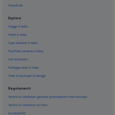
Pubblicità
Fabbrico: Guest house
Fabbrico: B&B
Esplora
Fabbrico: Residence
Viaggi in Italia
Fabbrico: Ostelli
Hotel in Italia
Rolo: hotel a 4 stelle
Case vacanze in Italia
Campagnola Emilia: hotel a 3 stelle
Pacchetti vacanza in Italia
Reggiolo: hotel a 4 stelle
Voli domestici
Fabbrico: hotel a 5 stelle
Noleggio auto in Italia
Fabbrico: hotel a 3 stelle
Carpi: hotel a 3 stelle
Tutte le tipologie di alloggi
Carpi: hotel a 4 stelle
Regolamenti
Campagnola Emilia: Hotel con animali ammessi
Termini e condizioni generali (prenotazioni Vrbo escluse)
Carpi: Hotel per famiglie
Termini e condizioni di Vrbo
Carpi: Hotel con bar
Accessibilità
Carpi: Hotel LGBTQIA+