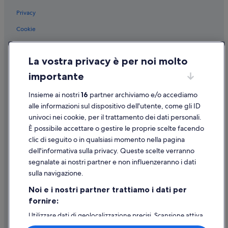
Privacy
Carpi: Hotel storici
Carpi: Hotel con animali ammessi
Cookie
Carpi: Hotel con Wi-Fi
Condizioni per l'utilizzo
La vostra privacy è per noi molto
Carpi: Hotel economici
Informazioni legali/Contatti
importante
Carpi: Hotel di lusso
Linee guida sui contenuti e segnalazione dei contenuti
Carpi: Hotel con azienda vinicola
Insieme ai nostri
16
partner archiviamo e/o accediamo
Supporto
alle informazioni sul dispositivo dell'utente, come gli ID
univoci nei cookie, per il trattamento dei dati personali.
Assistenza clienti
È possibile accettare o gestire le proprie scelte facendo
Contattaci
clic di seguito o in qualsiasi momento nella pagina
dell'informativa sulla privacy. Queste scelte verranno
Come cancellare un volo
segnalate ai nostri partner e non influenzeranno i dati
Come modificare la prenotazione di un hotel o una casa vacanze
sulla navigazione.
Tempistiche per i rimborsi
Noi e i nostri partner trattiamo i dati per
fornire:
Utilizzare un coupon Expedia
Utilizzare dati di geolocalizzazione precisi. Scansione attiva
Documenti per i viaggi internazionali
delle caratteristiche del dispositivo ai fini