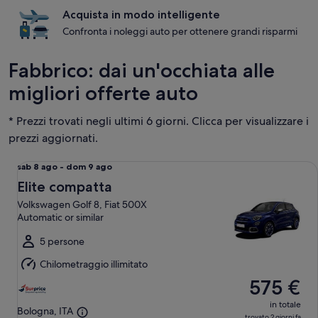
Acquista in modo intelligente
Confronta i noleggi auto per ottenere grandi risparmi
Fabbrico: dai un'occhiata alle
migliori offerte auto
* Prezzi trovati negli ultimi 6 giorni. Clicca per visualizzare i
prezzi aggiornati.
Elite compatta Volkswagen Golf 8, Fiat 500X Automatic or s
Da
sab 8 ago - dom 9 ago
sab
Elite compatta
8
Volkswagen Golf 8, Fiat 500X
ago
Automatic or similar
a
dom
5 persone
9
Chilometraggio illimitato
ago
575 €
in totale
Bologna, ITA
trovato 2 giorni fa