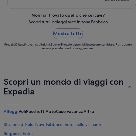
Non hai trovato quello che cercavi?
Scopri tutti i noleggi auto in zona Fabbrico
Mostra tutto
Prezzi più bassi trovati negli ultimi 2 giorni Prezzi e disponibilità possono cambiare. Potrebbero
essere previste condizioni aggiuntive.
Scopri un mondo di viaggi con
Expedia
Alloggi
Voli
Pacchetti
Auto
Case vacanza
Altro
Stazione di Rolo-Novi-Fabbrico: hotel nelle vicinanze
Reggiolo: hotel