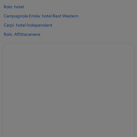
Rolo: hotel
Campagnola Emilia: hotel Best Western
Carpi: hotel Independent
Rolo: Affittacamere
Rolo: Appartamenti
Rolo: Case private in affitto
Rolo: B&B
Rolo: Residence
Rolo: Guest house
Rolo: Agriturismi
Stazione di Rolo-Novi-Fabbrico: B&B
Stazione di Rolo-Novi-Fabbrico: Guest house
Stazione di Rolo-Novi-Fabbrico: Case private in affitto
Reggiolo: Ostelli
Reggiolo: Affittacamere