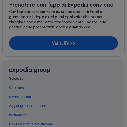
Prenotare con l’app di Expedia conviene
Reggiolo: Appartamenti
Con l’app puoi risparmiare su una selezione di hotel e
Reggiolo: Guest house
guadagnare il doppio dei punti ogni volta che prenoti:
viaggiare non è mai stato così conveniente! Inoltre, puoi
Carpi: Case private in affitto
gestire le tue prenotazioni dove e quando vuoi.
Carpi: Affittacamere
Carpi: Appartamenti
Vai sull’app
Carpi: Case rurali
Carpi: Ostelli
Carpi: Aparthotel
Carpi: B&B
Società
Campagnola Emilia: Affittacamere
Chi siamo
Campagnola Emilia: Appartamenti
Lavora con noi
Campagnola Emilia: Ostelli
Aggiungi la tua struttura
Campagnola Emilia: B&B
Partnership
Campagnola Emilia: Agriturismi
Novità e comunicati stampa
Campagnola Emilia: Case private in affitto