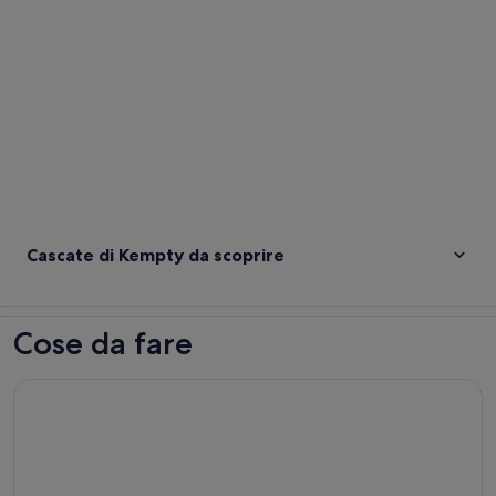
Cascate di Kempty da scoprire
Cose da fare
Hathipaown Heritage Walk - Una passeggiata guidata al Min