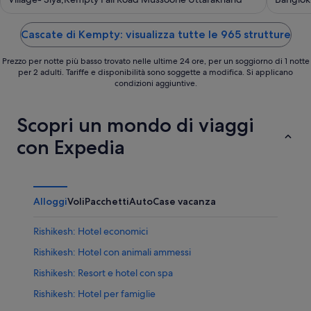
of
of
5
5
Cascate di Kempty: visualizza tutte le 965 strutture
Prezzo per notte più basso trovato nelle ultime 24 ore, per un soggiorno di 1 notte
per 2 adulti. Tariffe e disponibilità sono soggette a modifica. Si applicano
condizioni aggiuntive.
Scopri un mondo di viaggi
con Expedia
Alloggi
Voli
Pacchetti
Auto
Case vacanza
Rishikesh: Hotel economici
Rishikesh: Hotel con animali ammessi
Rishikesh: Resort e hotel con spa
Rishikesh: Hotel per famiglie