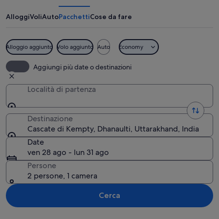
Kempty
Alloggi
Voli
Auto
Pacchetti
Cose da fare
Alloggio aggiunto
Volo aggiunto
Auto
Economy
Una cascata con numerosi corsi d'acqu
Aggiungi più date o destinazioni
Località di partenza
Destinazione
Cascate di Kempty, Dhanaulti, Uttarakhand, India
Date
ven 28 ago - lun 31 ago
Persone
2 persone, 1 camera
Cerca
Guarda la mappa