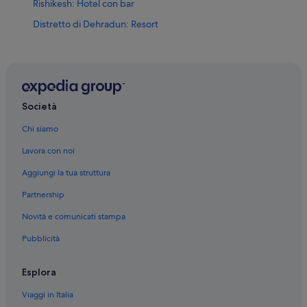
Rishikesh: Hotel con bar
Distretto di Dehradun: Resort
Rishikesh: Ostelli
Rishikesh: Resort
Rishikesh: Guest house
Rishikesh: Case private in affitto
Società
Rishikesh: Appartamenti
Chi siamo
Paliyal Gaon: hotel a 4 stelle
Lavora con noi
Rishikesh: hotel a 5 stelle
Aggiungi la tua struttura
Rishikesh: hotel a 4 stelle
Partnership
Rishikesh: hotel Lemon Tree
Novità e comunicati stampa
Rishikesh: Sarovar Hotels
Pubblicità
Rishikesh: hotel OYO Rooms
Bigha: hotel
Esplora
Raiwala: hotel
Viaggi in Italia