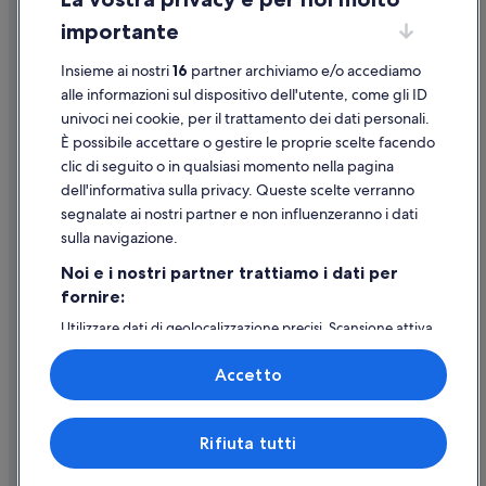
Chakrata: hotel
importante
Linee guida sui contenuti e segnalazione dei contenuti
Rishikesh: hotel
Insieme ai nostri
16
partner archiviamo e/o accediamo
Mohan Chatti: hotel
Supporto
alle informazioni sul dispositivo dell'utente, come gli ID
Shivpuri: hotel
univoci nei cookie, per il trattamento dei dati personali.
Assistenza clienti
Rani Pokhri: hotel
È possibile accettare o gestire le proprie scelte facendo
Contattaci
clic di seguito o in qualsiasi momento nella pagina
Dhanaulti: hotel
dell'informativa sulla privacy. Queste scelte verranno
Come cancellare un volo
Barkot: hotel
segnalate ai nostri partner e non influenzeranno i dati
Come modificare la prenotazione di un hotel o una casa vacanze
Dehradun: hotel
sulla navigazione.
Tempistiche per i rimborsi
Tehri-Garhwal: hotel
Noi e i nostri partner trattiamo i dati per
fornire:
Utilizzare un coupon Expedia
Utilizzare dati di geolocalizzazione precisi. Scansione attiva
Documenti per i viaggi internazionali
delle caratteristiche del dispositivo ai fini
dell’identificazione. Archiviare informazioni su dispositivo
Accetto
e/o accedervi. Pubblicità e contenuti personalizzati,
misurazione delle prestazioni dei contenuti e degli
annunci, ricerche sul pubblico, sviluppo di servizi.
Expedia, Inc. non è responsabile dei contenuti di siti esterni.
Rifiuta tutti
Elenco dei partner (fornitori)
© 2026 Expedia, Inc., una società di Expedia Group. Tutti i diritti riservati.
Expedia e il logo di Expedia sono marchi registrati o marchi di Expedia,
Inc.