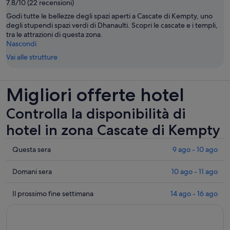
7.8/10 (22 recensioni)
Godi tutte le bellezze degli spazi aperti a Cascate di Kempty, uno
degli stupendi spazi verdi di Dhanaulti. Scopri le cascate e i templi,
tra le attrazioni di questa zona.
Nascondi
Vai alle strutture
Migliori offerte hotel
Controlla la disponibilità di
hotel in zona Cascate di Kempty
Controlla
Questa sera
9 ago - 10 ago
i
prezzi
Controlla
Domani sera
10 ago - 11 ago
vicino
i
a
prezzi
Controlla
Il prossimo fine settimana
14 ago - 16 ago
Cascate
vicino
i
di
a
prezzi
Kempty
Cascate
vicino