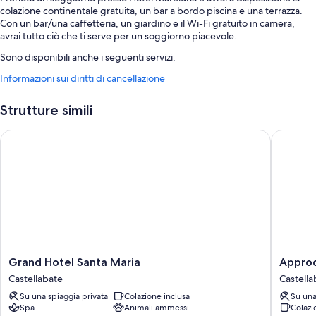
colazione continentale gratuita, un bar a bordo piscina e una terrazza.
Con un bar/una caffetteria, un giardino e il Wi-Fi gratuito in camera,
avrai tutto ciò che ti serve per un soggiorno piacevole.
Sono disponibili anche i seguenti servizi:
Informazioni sui diritti di cancellazione
Una piscina all'aperto e una piscina per bambini, con lettini e
ombrelloni da piscina
Strutture simili
Un parcheggio non assistito gratuito
Una navetta da e per l'aeroporto (a pagamento), una piscina con
Grand Hotel Santa Maria
Approdo 
cascata e check-in veloce
Servizio babysitter (a pagamento), servizi di concierge e una
reception aperta 24 ore su 24
Caratteristiche della camera
Tutte le camere di Hotel Mareluna vantano comfort come la
climatizzazione, insieme a dotazioni come il Wi-Fi gratis e casseforti.
I servizi aggiuntivi disponibili in tutte le camere sono:
Grand
Approd
Grand Hotel Santa Maria
Approd
Hotel
Resort
Materassi a doppio strato, letti aggiuntivi (a pagamento) e culle/letti
Castellabate
Castella
Santa
Thalasso
per bambini (con supplemento)
Su una spiaggia privata
Colazione inclusa
Su una
Maria
Spa
Spa
Animali ammessi
Colazi
Bidet, set di cortesia e asciugacapelli
Castellabate
Castella