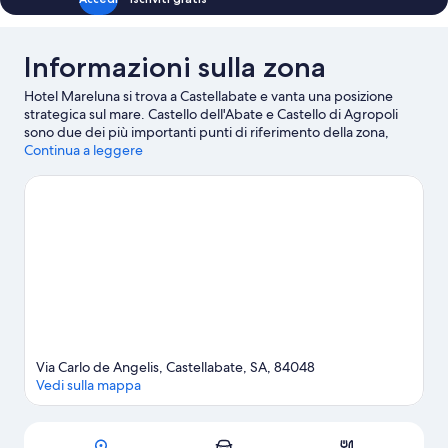
Informazioni sulla zona
Hotel Mareluna si trova a Castellabate e vanta una posizione
strategica sul mare. Castello dell'Abate e Castello di Agropoli
sono due dei più importanti punti di riferimento della zona,
mentre a livello naturalistico spiccano Spiaggia della Grotta di
Continua a leggere
San Marco e Spiaggia Trezeni. Viaggi con dei bambini? Che ne
dici di fare tappa a Nevada Park e Orto Botanico? Divertiti in
acqua e mettiti alla prova con una delle discipline sportive della
zona, tra cui immersioni subacquee e snorkeling, se non ti
bastano puoi sempre dedicarti ad attività all'aria aperta nei
dintorni come gite a piedi o in bici e jogging.
Vai alla guida
turistica di San Marco di Castellabate
Via Carlo de Angelis, Castellabate, SA, 84048
Vedi sulla mappa
Mappa