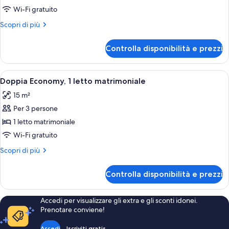
Superior
Wi-Fi gratuito
Altri
Scopri di più
dettagli
per
Controlla disponibilità e prezzi
Camera
Superior
Apri
Una camera d'albergo con un letto, una
3
Doppia Economy, 1 letto matrimoniale
tutte
15 m²
le
Per 3 persone
foto
per
1 letto matrimoniale
Doppia
Wi-Fi gratuito
Economy,
Altri
Scopri di più
1
dettagli
letto
per
Controlla disponibilità e prezzi
Doppia
matrimoniale
Economy,
1
Accedi per visualizzare gli extra e gli sconti idonei.
letto
Prenotare conviene!
matrimoniale
Accedi
Iscriviti gratis