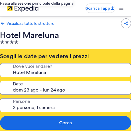
Passa alla sezione principale della pagina
Scarica l’app
Visualizza tutte le strutture
Hotel Mareluna
Struttura
a
4.0
Scegli le date per vedere i prezzi
stelle
Dove vuoi andare?
Date
Persone
Cerca