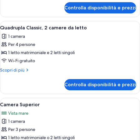
per
Controlla disponibilità e prezzi
Camera
Standard
Apri
Una camera d'albergo con un letto, com
5
Quadrupla Classic, 2 camere da letto
tutte
1 camera
le
Per 4 persone
foto
per
1 letto matrimoniale e 2 letti singoli
Quadrupla
Wi-Fi gratuito
Classic,
Altri
Scopri di più
2
dettagli
camere
per
Controlla disponibilità e prezzi
Quadrupla
da
Classic,
letto
2
Apri
Una camera d'albergo con un letto, un
6
camere
Camera Superior
tutte
da
Vista mare
letto
le
1 camera
foto
per
Per 3 persone
Camera
1 letto matrimoniale o 2 letti singoli