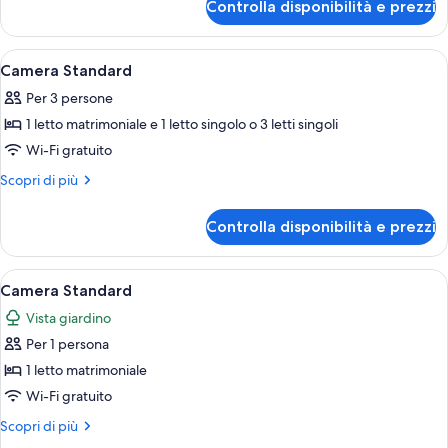
Controlla disponibilità e prezzi
Camera
Standard
Apri
Una camera d'albergo con due letti, un
4
Camera Standard
tutte
Per 3 persone
le
1 letto matrimoniale e 1 letto singolo o 3 letti singoli
foto
per
Wi-Fi gratuito
Camera
Altri
Scopri di più
Standard
dettagli
per
Controlla disponibilità e prezzi
Camera
Standard
Apri
Un bagno con doccia, un lavandino e du
2
Camera Standard
tutte
Vista giardino
le
Per 1 persona
foto
per
1 letto matrimoniale
Camera
Wi-Fi gratuito
Standard
Altri
Scopri di più
dettagli