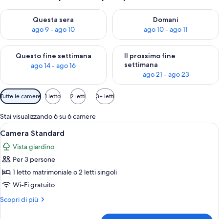
Verifica la disponibilità per questa sera, ago 9 - ago 10
Verifica la disponibilità per d
Questa sera
Domani
ago 9 - ago 10
ago 10 - ago 11
Verifica la disponibilità per questo fine settimana, ago 14 - ag
Verifica la disponibilità per i
Questo fine settimana
Il prossimo fine
settimana
ago 14 - ago 16
ago 21 - ago 23
Filtri
Tutte le camere
1 letto
2 letti
3+ letti
disponibili
per
Stai visualizzando 6 su 6 camere
le
Apri
Una camera d'albergo con letto, scrivan
5
Camera Standard
camere
tutte
Vista giardino
le
Per 3 persone
foto
per
1 letto matrimoniale o 2 letti singoli
Camera
Wi-Fi gratuito
Standard
Altri
Scopri di più
dettagli
per