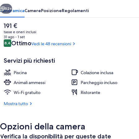
ietro
Avanti
52+
Panoramica
Camere
Posizione
Regolamenti
Il
191 €
prezzo
tasse e oneri inclusi
attuale
31 ago - 1 set
è
Recensioni
Ottimo
8,4
Vedi le 48 recensioni
8,4 su 10
191 €
Servizi più richiesti
Piscina
Colazione inclusa
Navetta gratuita per la spiaggia
Animali ammessi
Parcheggio incluso
Wi-Fi gratuito
Ristorante
Mostra tutto
Opzioni della camera
Verifica la disponibilità per queste date