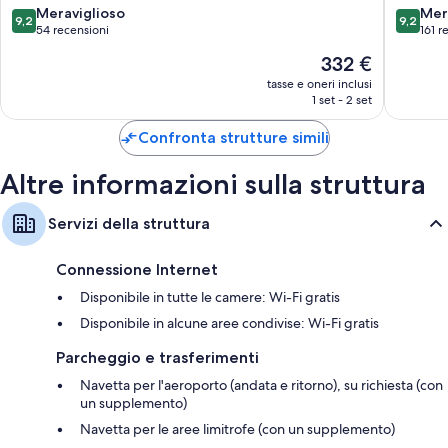
9.2
9.2
Meraviglioso
Mer
TV LCD con canali TV premium
9,2
9,2
su
su
54 recensioni
161 r
Balconi o patii, guardaroba o armadi e pulizie giornaliere
10,
10,
Il
332 €
Meraviglioso,
Meravigl
prezzo
54
161
tasse e oneri inclusi
attuale
1 set - 2 set
recensioni
recensio
è
332 €
Confronta strutture simili
Altre informazioni sulla struttura
Servizi della struttura
Connessione Internet
Disponibile in tutte le camere: Wi-Fi gratis
Disponibile in alcune aree condivise: Wi-Fi gratis
Parcheggio e trasferimenti
Navetta per l'aeroporto (andata e ritorno), su richiesta (con
un supplemento)
Navetta per le aree limitrofe (con un supplemento)