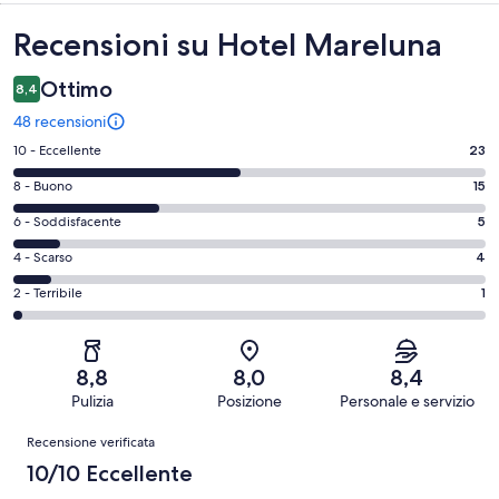
Recensioni
Recensioni su Hotel Mareluna
Ottimo
8,4
48 recensioni
Valutazione
10 - Eccellente
23
di
Valutazione
8 - Buono
15
10
di
-
Valutazione
6 - Soddisfacente
5
8
Eccellente.
di
-
Valutazione
4 - Scarso
4
23
6
Buono.
di
su
-
Valutazione
2 - Terribile
1
15
4
48
Soddisfacente.
di
su
-
recensioni
5
2
48
Scarso.
su
-
recensioni
4
8,8
8,0
8,4
48
Terribile.
su
Pulizia
Posizione
Personale e servizio
recensioni
1
48
Recensioni
su
Recensione verificata
recensioni
48
10/10 Eccellente
recensioni