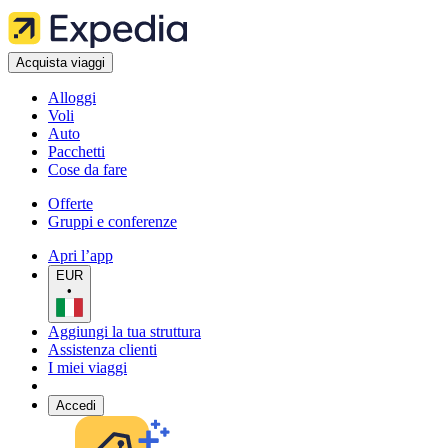
Acquista viaggi
Alloggi
Voli
Auto
Pacchetti
Cose da fare
Offerte
Gruppi e conferenze
Apri l’app
EUR
•
Aggiungi la tua struttura
Assistenza clienti
I miei viaggi
Accedi