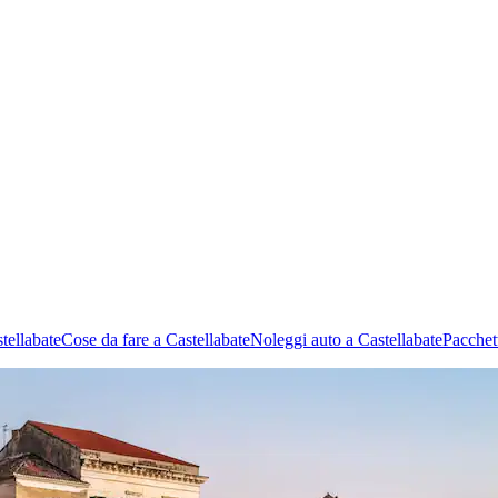
tellabate
Cose da fare a Castellabate
Noleggi auto a Castellabate
Pacchet