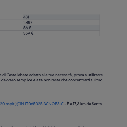
t
r
i
431
l
l
1.487
i
66 €
e
359 €
b
a
m
b
i
n
i
u
a di Castellabate adatto alle tue necessità, prova a utilizzare
r
 è davvero semplice e a te non resta che concentrarti sul tuo
l
a
n
t
i 20 ospiti)(CIN IT065025I3CNOE3LC
- È a 17,3 km da Santa
i
i
n
q
u