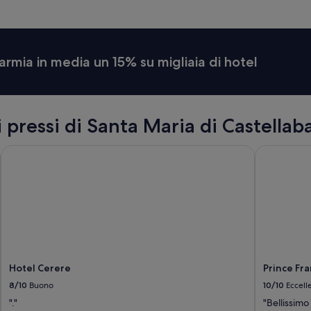
armia in media un 15% su migliaia di hotel
i pressi di Santa Maria di Castellab
Hotel Cerere
Prince Fran
Hotel Cerere
Prince Fra
8/10
Buono
10/10
Eccell
"."
"Bellissimo