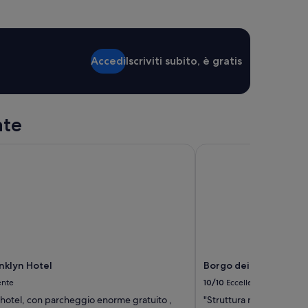
o
d
o
r
m
Accedi
Iscriviti subito, è gratis
i
t
o
t
u
ate
t
t
klyn Hotel
Borgo dei Saraceni - 
a
l
a
n
o
t
t
e
f
i
nklyn Hotel
Borgo dei Saraceni - 
n
ente
10/10
Eccellente
o
a
 hotel, con parcheggio enorme gratuito ,
"Struttura molto bella, 