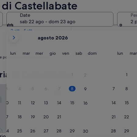
 di Castellabate
Tra due settimane
Date
Pe
21 ago - 23 ago
sab 22 ago - dom 23 ago
2 
Tra due mesi
2 ott - 4 ott
i
agosto 2026
mesi
mostrati
al
lunedì
martedì
mercoledì
giovedì
venerdì
sabato
domenica
lunedì
lun
mar
mer
gio
ven
sab
dom
lun
mar
e potrebbero fare al caso tuo
momento
sono
August
ria di Castellabate
1
1
2
2026
e
Prince Franklyn Hotel
3
4
5
6
7
8
7
8
9
September
2026.
10
11
12
13
14
15
14
15
16
17
18
19
20
21
22
21
22
23
24
25
26
27
28
29
28
29
30
Prince Franklyn Hotel
irio
3. Prince Franklyn Hotel