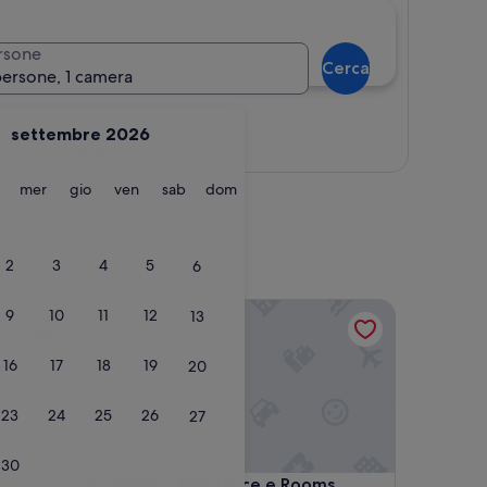
rsone
Cerca
persone, 1 camera
settembre 2026
Mappa
martedì
mercoledì
giovedì
venerdì
sabato
domenica
mer
gio
ven
sab
dom
2
3
4
5
6
Odissea Residence e Rooms
9
10
11
12
13
16
17
18
19
20
23
24
25
26
27
30
Odissea Residence e Rooms
4. Odissea Residence e Rooms