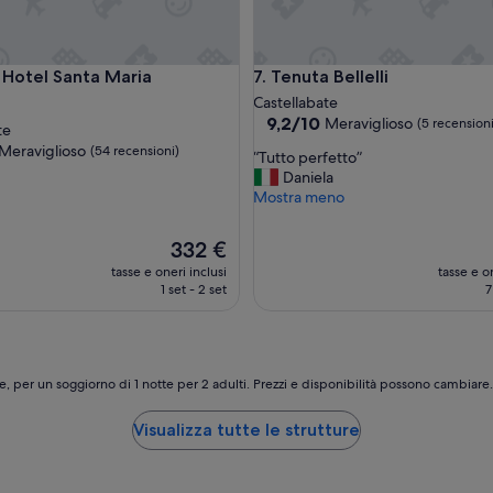
tel Santa Maria
Tenuta Bellelli
 Hotel Santa Maria
7. Tenuta Bellelli
Castellabate
9.2
9,2/10
Meraviglioso
(5 recensioni
te
su
Meraviglioso
(54 recensioni)
“
“Tutto perfetto”
10,
T
Daniela
Meraviglioso,
u
Mostra meno
(5
ioso,
t
recensioni)
t
Il
332 €
i)
o
prezzo
tasse e oneri inclusi
tasse e on
p
attuale
1 set - 2 set
7
e
è
r
332 €
f
e
t
e, per un soggiorno di 1 notte per 2 adulti. Prezzi e disponibilità possono cambiar
t
o
Visualizza tutte le strutture
”