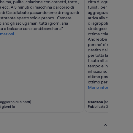
l
issima, pulita ,colazione con cornetti, torte ,
citta di agropoli. Il bor
l
ta ecc. A 3 minuti di macchina dal corso di
turisti, per cui ogni ser
e
a di Castellabate passando emo di negozi di
aggregazione. Dal borgo 
t
istorante aperto solo a pranzo . Camere
arriva alla cosidetta via de
r
iano gli asciugamani tutti i giorni.aria
di agropoli. Questo per 
e
ta e balcone con stendibiancheria"
strategico. La struttura 
d
mazioni
ottima colazione e il per
i
Andrebbe affinato il ser
n
perche' e' un parchegg
o
gestito dal comune e la s
t
per tutta la durata, va 
t
l' auto all' attivazione d
e
tempo e in questo period
b
infrazione. Per il resto 
a
ottimo posto ( spettacola
c
ottimo personale. Esper
c
Meno informazioni
a
n
oggiorno di 6 notti)
Gaetano
(soggiorno di 4 no
o
 giorni fa
Pubblicata 3 settimane fa
v
o
c
i
s