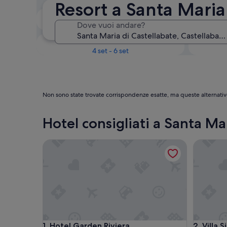
Resort a Santa Maria
Il prossimo fine settimana
Dove vuoi andare?
14 ago - 16 ago
Tra un mese
4 set - 6 set
Non sono state trovate corrispondenze esatte, ma queste alternativ
Hotel consigliati a Santa Ma
Hotel Garden Riviera
Villa Sirio
Hotel Garden Riviera
Villa Sirio
1. Hotel Garden Riviera
2. Villa S