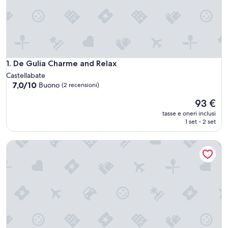
De Gulia Charme and Relax
1. De Gulia Charme and Relax
Castellabate
7.0
7,0/10
Buono
(2 recensioni)
su
Il
93 €
10,
prezzo
Buono,
tasse e oneri inclusi
attuale
(2
1 set - 2 set
è
recensioni)
93 €
Country House L'antica Pietra