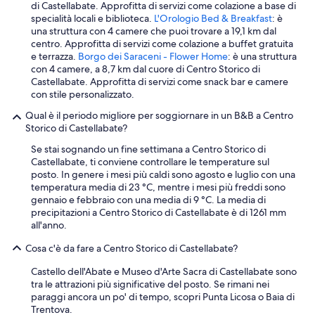
s
di Castellabate. Approfitta di servizi come colazione a base di
u
specialità locali e biblioteca.
L'Orologio Bed & Breakfast
: è
l
una struttura con 4 camere che puoi trovare a 19,1 km dal
c
centro. Approfitta di servizi come colazione a buffet gratuita
o
e terrazza.
Borgo dei Saraceni - Flower Home
: è una struttura
r
con 4 camere, a 8,7 km dal cuore di Centro Storico di
s
Castellabate. Approfitta di servizi come snack bar e camere
o
con stile personalizzato.
p
Qual è il periodo migliore per soggiornare in un B&B a Centro
e
Storico di Castellabate?
d
o
Se stai sognando un fine settimana a Centro Storico di
n
Castellabate, ti conviene controllare le temperature sul
a
posto. In genere i mesi più caldi sono agosto e luglio con una
l
temperatura media di 23 °C, mentre i mesi più freddi sono
e
gennaio e febbraio con una media di 9 °C. La media di
c
precipitazioni a Centro Storico di Castellabate è di 1261 mm
e
all'anno.
n
t
Cosa c'è da fare a Centro Storico di Castellabate?
r
a
Castello dell'Abate e Museo d'Arte Sacra di Castellabate sono
l
tra le attrazioni più significative del posto. Se rimani nei
e
paraggi ancora un po' di tempo, scopri Punta Licosa o Baia di
q
Trentova.