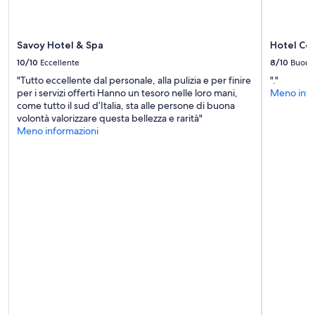
g
l
i
l
o
e
d
Savoy Hotel & Spa
Hotel Ce
t
e
r
10/10
Eccellente
8/10
Buono
i
e
m
"Tutto eccellente dal personale, alla pulizia e per finire
"."
d
u
per i servizi offerti Hanno un tesoro nelle loro mani,
Meno info
i
s
come tutto il sud d’Italia, sta alle persone di buona
n
t
volontà valorizzare questa bellezza e rarità"
o
”
Meno informazioni
t
t
e
b
a
c
c
a
n
o
v
o
c
i