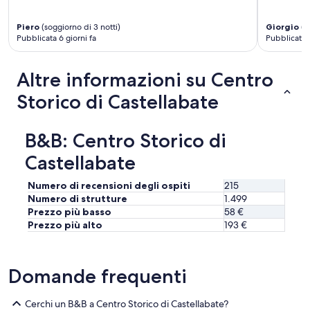
s
t
r
Piero
(soggiorno di 3 notti)
Giorgio
(so
i
Pubblicata 6 giorni fa
Pubblicata 1
l
l
Altre informazioni su Centro
i
e
Storico di Castellabate
b
a
m
B&B: Centro Storico di
b
i
Castellabate
n
i
Numero di recensioni degli ospiti
215
u
Numero di strutture
1.499
r
Prezzo più basso
58 €
l
Prezzo più alto
193 €
a
n
t
i
Domande frequenti
i
n
q
Cerchi un B&B a Centro Storico di Castellabate?