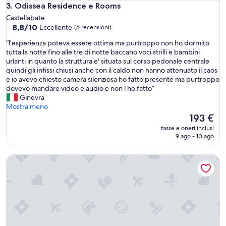
l
Odissea Residence e Rooms
3. Odissea Residence e Rooms
l
Castellabate
o
8.8
8,8/10
Eccellente
(6 recensioni)
❤️
su
❤️
“
“l'esperienza poteva essere ottima ma purtroppo non ho dormito
10,
❤️
l
tutta la notte fino alle tre di notte baccano voci strilli e bambini
Eccellente,
😍
'
urlanti in quanto la struttura e' situata sul corso pedonale centrale
(6
”
e
quindi gli infissi chiusi anche con il caldo non hanno attenuato il caos
recensioni)
s
e io avevo chiesto camera silenziosa ho fatto presente ma purtroppo
p
dovevo mandare video e audio e non l ho fatto”
e
Ginevra
r
Mostra meno
i
Il
193 €
e
prezzo
tasse e oneri inclusi
n
attuale
9 ago - 10 ago
z
è
a
193 €
Villa Lauro Luxury B&B
p
o
t
e
v
a
e
s