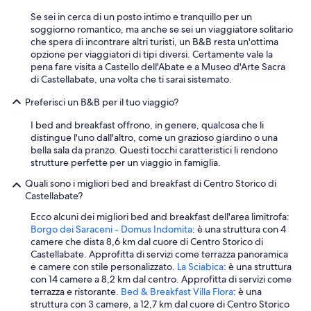
u
a
Se sei in cerca di un posto intimo e tranquillo per un
n
soggiorno romantico, ma anche se sei un viaggiatore solitario
t
che spera di incontrare altri turisti, un B&B resta un'ottima
o
opzione per viaggiatori di tipi diversi. Certamente vale la
l
pena fare visita a Castello dell'Abate e a Museo d'Arte Sacra
a
di Castellabate, una volta che ti sarai sistemato.
s
Preferisci un B&B per il tuo viaggio?
t
r
I bed and breakfast offrono, in genere, qualcosa che li
u
distingue l'uno dall'altro, come un grazioso giardino o una
t
bella sala da pranzo. Questi tocchi caratteristici li rendono
t
strutture perfette per un viaggio in famiglia.
u
r
Quali sono i migliori bed and breakfast di Centro Storico di
a
Castellabate?
e
'
Ecco alcuni dei migliori bed and breakfast dell'area limitrofa:
s
Borgo dei Saraceni - Domus Indomita
: è una struttura con 4
i
camere che dista 8,6 km dal cuore di Centro Storico di
t
Castellabate. Approfitta di servizi come terrazza panoramica
u
e camere con stile personalizzato.
La Sciabica
: è una struttura
a
con 14 camere a 8,2 km dal centro. Approfitta di servizi come
t
terrazza e ristorante.
Bed & Breakfast Villa Flora
: è una
a
struttura con 3 camere, a 12,7 km dal cuore di Centro Storico