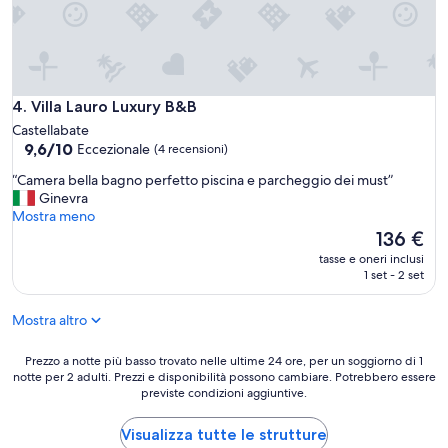
s
e
r
e
o
t
Villa Lauro Luxury B&B
4. Villa Lauro Luxury B&B
t
Castellabate
i
9.6
9,6/10
Eccezionale
(4 recensioni)
m
su
a
“
“Camera bella bagno perfetto piscina e parcheggio dei must”
10,
m
C
Ginevra
Eccezionale,
a
a
Mostra meno
(4
p
m
Il
136 €
recensioni)
u
e
prezzo
tasse e oneri inclusi
r
r
attuale
1 set - 2 set
t
a
è
r
b
136 €
o
Mostra altro
e
p
l
p
l
Prezzo
Prezzo a notte più basso trovato nelle ultime 24 ore, per un soggiorno di 1
o
a
notte per 2 adulti. Prezzi e disponibilità possono cambiare. Potrebbero essere
a
n
previste condizioni aggiuntive.
b
notte
o
a
più
n
g
basso
Visualizza tutte le strutture
h