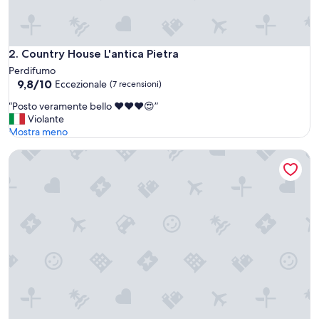
Country House L'antica Pietra
2. Country House L'antica Pietra
Perdifumo
9.8
9,8/10
Eccezionale
(7 recensioni)
su
“
“Posto veramente bello ❤️❤️❤️😍”
10,
P
Violante
Eccezionale,
o
Mostra meno
(7
s
recensioni)
Odissea Residence e Rooms
t
o
v
e
r
a
m
e
n
t
e
b
e