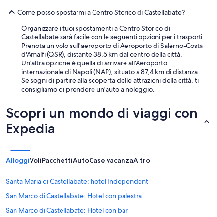
u
Come posso spostarmi a Centro Storico di Castellabate?
i
n
Organizzare i tuoi spostamenti a Centro Storico di
d
Castellabate sarà facile con le seguenti opzioni per i trasporti.
i
Prenota un volo sull'aeroporto di Aeroporto di Salerno-Costa
g
d'Amalfi (QSR), distante 38,5 km dal centro della città.
l
Un'altra opzione è quella di arrivare all'Aeroporto
i
internazionale di Napoli (NAP), situato a 87,4 km di distanza.
i
Se sogni di partire alla scoperta delle attrazioni della città, ti
n
consigliamo di prendere un'auto a noleggio.
f
i
s
Scopri un mondo di viaggi con
s
Expedia
i
c
h
i
Alloggi
Voli
Pacchetti
Auto
Case vacanza
Altro
u
s
i
Santa Maria di Castellabate: hotel Independent
a
n
San Marco di Castellabate: Hotel con palestra
c
San Marco di Castellabate: Hotel con bar
h