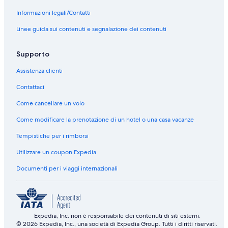
a
Santa Maria di Castellabate: Ville
Informazioni legali/Contatti
m
e
Santa Maria di Castellabate: B&B
Linee guida sui contenuti e segnalazione dei contenuti
r
Santa Maria di Castellabate: Chalet
a
s
Supporto
Santa Maria di Castellabate: Inn
i
l
Santa Maria di Castellabate: Ostelli
Assistenza clienti
e
Centro Storico di Castellabate: Residence
Contattaci
n
z
Centro Storico di Castellabate: Campeggi
Come cancellare un volo
i
o
Centro Storico di Castellabate: Guest house
Come modificare la prenotazione di un hotel o una casa vacanze
s
Centro Storico di Castellabate: Ville
a
Tempistiche per i rimborsi
h
Centro Storico di Castellabate: Agriturismi
Utilizzare un coupon Expedia
o
f
Centro Storico di Castellabate: Case private in affitto
Documenti per i viaggi internazionali
a
Centro Storico di Castellabate: Appartamenti
t
t
San Marco di Castellabate: Cottage
o
p
Castellabate: Ostelli
Expedia, Inc. non è responsabile dei contenuti di siti esterni.
r
Castellabate: Aparthotel
© 2026 Expedia, Inc., una società di Expedia Group. Tutti i diritti riservati.
e