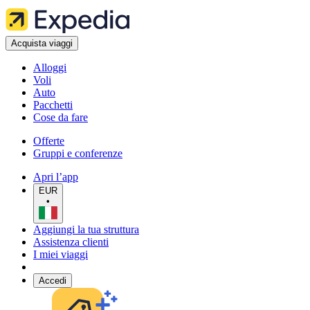
Acquista viaggi
Alloggi
Voli
Auto
Pacchetti
Cose da fare
Offerte
Gruppi e conferenze
Apri l’app
EUR
•
Aggiungi la tua struttura
Assistenza clienti
I miei viaggi
Accedi