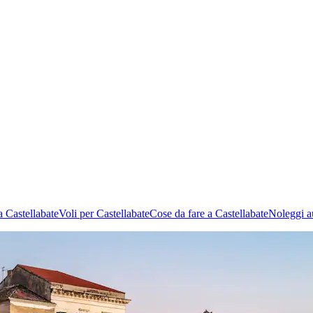
 Castellabate
Voli per Castellabate
Cose da fare a Castellabate
Noleggi a