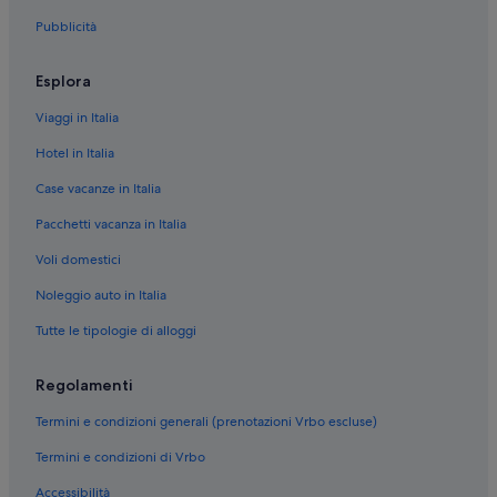
Pubblicità
San Marco di Castellabate: B&B
San Marco di Castellabate: Aparthotel
Esplora
San Marco di Castellabate: Agriturismi
Viaggi in Italia
San Marco di Castellabate: Cottage
Hotel in Italia
Castellabate: Case rurali
Case vacanze in Italia
Castellabate: Case private in affitto
Pacchetti vacanza in Italia
Castellabate: Ville
Voli domestici
Castellabate: B&B
Castellabate: Ostelli
Noleggio auto in Italia
Castellabate: Resort
Tutte le tipologie di alloggi
Castellabate: Aparthotel
Regolamenti
Castellabate: Cottage
Termini e condizioni generali (prenotazioni Vrbo escluse)
Castellabate: Resort con appartamenti
Termini e condizioni di Vrbo
Castellabate: Inn
Accessibilità
Castellabate: Appartamenti