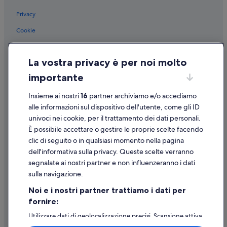
Spiaggia della Grotta di San Marco: hotel nelle vicinanze
Privacy
Centro Storico di Castellabate: hotel
Cookie
Castellabate: hotel
Condizioni per l'utilizzo
Castello dell'Abate: hotel nelle vicinanze
La vostra privacy è per noi molto
Informazioni legali/Contatti
Santa Maria di Castellabate: hotel
importante
Linee guida sui contenuti e segnalazione dei contenuti
San Marco di Castellabate: Hotel economici
Insieme ai nostri
16
partner archiviamo e/o accediamo
Supporto
Santa Maria di Castellabate: Hotel sulla spiaggia
alle informazioni sul dispositivo dell'utente, come gli ID
univoci nei cookie, per il trattamento dei dati personali.
Santa Maria di Castellabate: Hotel per famiglie
Assistenza clienti
È possibile accettare o gestire le proprie scelte facendo
Santa Maria di Castellabate: Hotel con bar
Contattaci
clic di seguito o in qualsiasi momento nella pagina
dell'informativa sulla privacy. Queste scelte verranno
Santa Maria di Castellabate: Hotel con servizi business
Come cancellare un volo
segnalate ai nostri partner e non influenzeranno i dati
Santa Maria di Castellabate: Hotel di lusso
Come modificare la prenotazione di un hotel o una casa vacanze
sulla navigazione.
Santa Maria di Castellabate: Hotel con azienda vinicola
Tempistiche per i rimborsi
Noi e i nostri partner trattiamo i dati per
Santa Maria di Castellabate: Resort e hotel con spa
fornire:
Utilizzare un coupon Expedia
Castellabate: Hotel per chi ama l'avventura
Utilizzare dati di geolocalizzazione precisi. Scansione attiva
Documenti per i viaggi internazionali
delle caratteristiche del dispositivo ai fini