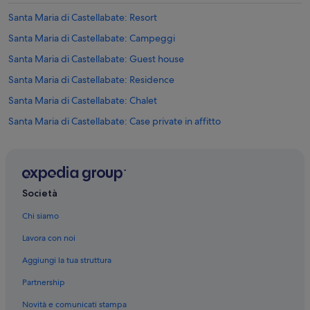
Santa Maria di Castellabate: Resort
Santa Maria di Castellabate: Campeggi
Santa Maria di Castellabate: Guest house
Santa Maria di Castellabate: Residence
Santa Maria di Castellabate: Chalet
Santa Maria di Castellabate: Case private in affitto
Centro Storico di Castellabate: Campeggi
Centro Storico di Castellabate: Guest house
Centro Storico di Castellabate: Case private in affitto
Società
Centro Storico di Castellabate: Ville
Chi siamo
Centro Storico di Castellabate: Residence
Lavora con noi
Centro Storico di Castellabate: B&B
Aggiungi la tua struttura
Centro Storico di Castellabate: Agriturismi
Partnership
Centro Storico di Castellabate: Appartamenti
Novità e comunicati stampa
San Marco di Castellabate: Residence