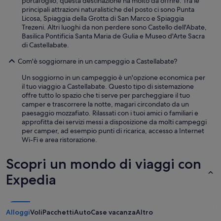
portafoglio, questa destinazione ha molto da offrire. Tra le
principali attrazioni naturalistiche del posto ci sono Punta
Licosa, Spiaggia della Grotta di San Marco e Spiaggia
Trezeni. Altri luoghi da non perdere sono Castello dell'Abate,
Basilica Pontificia Santa Maria de Gulia e Museo d'Arte Sacra
di Castellabate.
Com'è soggiornare in un campeggio a Castellabate?
Un soggiorno in un campeggio è un'opzione economica per
il tuo viaggio a Castellabate. Questo tipo di sistemazione
offre tutto lo spazio che ti serve per parcheggiare il tuo
camper e trascorrere la notte, magari circondato da un
paesaggio mozzafiato. Rilassati con i tuoi amici o familiari e
approfitta dei servizi messi a disposizione da molti campeggi
per camper, ad esempio punti di ricarica, accesso a Internet
Wi-Fi e area ristorazione.
Scopri un mondo di viaggi con
Expedia
Alloggi
Voli
Pacchetti
Auto
Case vacanza
Altro