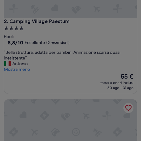
n
t
e
m
Camping Village Paestum
2. Camping Village Paestum
e
Struttura
n
a
Eboli
t
4.0
8.8
8,8/10
Eccellente
(5 recensioni)
e
su
stelle
b
“
“Bella struttura, adatta per bambini Animazione scarsa quasi
10,
e
B
inesistente”
Eccellente,
l
e
Antonio
(5
l
l
Mostra meno
recensioni)
i
l
Il
55 €
s
a
prezzo
s
tasse e oneri inclusi
s
attuale
30 ago - 31 ago
i
t
è
m
r
55 €
a
Camping B&B Lido di Salerno
u
,
t
p
t
u
u
l
r
i
a
t
,
a