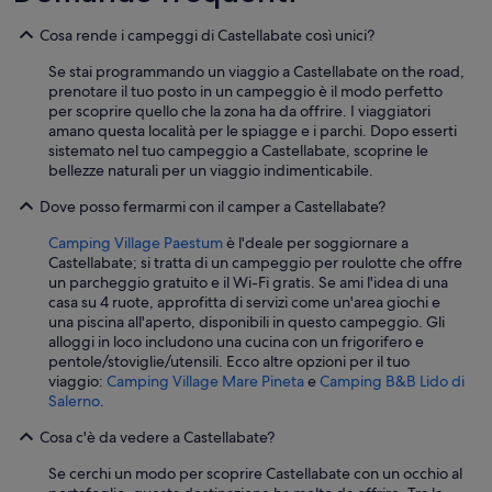
Cosa rende i campeggi di Castellabate così unici?
Se stai programmando un viaggio a Castellabate on the road,
prenotare il tuo posto in un campeggio è il modo perfetto
per scoprire quello che la zona ha da offrire. I viaggiatori
amano questa località per le spiagge e i parchi. Dopo esserti
sistemato nel tuo campeggio a Castellabate, scoprine le
bellezze naturali per un viaggio indimenticabile.
Dove posso fermarmi con il camper a Castellabate?
Camping Village Paestum
è l'deale per soggiornare a
Castellabate; si tratta di un campeggio per roulotte che offre
un parcheggio gratuito e il Wi-Fi gratis. Se ami l'idea di una
casa su 4 ruote, approfitta di servizi come un'area giochi e
una piscina all'aperto, disponibili in questo campeggio. Gli
alloggi in loco includono una cucina con un frigorifero e
pentole/stoviglie/utensili. Ecco altre opzioni per il tuo
viaggio:
Camping Village Mare Pineta
e
Camping B&B Lido di
Salerno
.
Cosa c'è da vedere a Castellabate?
Se cerchi un modo per scoprire Castellabate con un occhio al