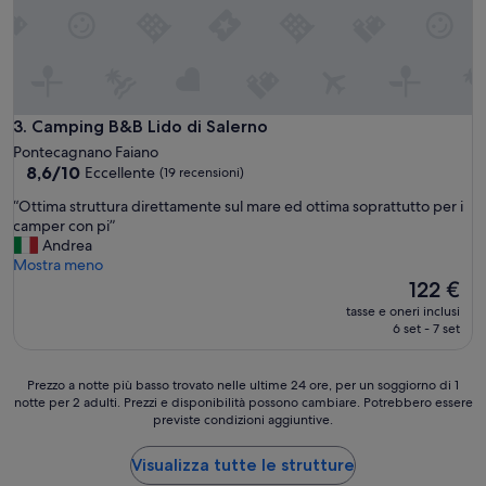
a
,
d
a
a
c
t
c
t
o
a
g
p
Camping B&B Lido di Salerno
3. Camping B&B Lido di Salerno
l
e
i
Pontecagnano Faiano
r
e
8.6
8,6/10
Eccellente
(19 recensioni)
b
n
su
a
“
“Ottima struttura direttamente sul mare ed ottima soprattutto per i
t
10,
m
O
camper con pi”
e
Eccellente,
b
t
Andrea
.
(19
i
t
Mostra meno
U
recensioni)
n
i
Il
122 €
n
i
m
prezzo
a
tasse e oneri inclusi
A
a
attuale
b
6 set - 7 set
n
s
è
e
i
t
122 €
l
m
r
l
Prezzo
Prezzo a notte più basso trovato nelle ultime 24 ore, per un soggiorno di 1
a
u
notte per 2 adulti. Prezzi e disponibilità possono cambiare. Potrebbero essere
a
a
z
t
previste condizioni aggiuntive.
s
notte
i
t
c
più
o
u
o
basso
Visualizza tutte le strutture
n
r
p
trovato