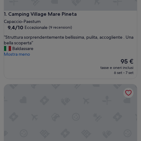
Camping Village Mare Pineta
1. Camping Village Mare Pineta
Capaccio-Paestum
9.4
9,4/10
Eccezionale
(9 recensioni)
su
“
“Struttura sorprendentemente bellissima, pulita, accogliente . Una
10,
S
bella scoperta”
Eccezionale,
t
Baldassare
(9
r
Mostra meno
recensioni)
u
Il
95 €
t
prezzo
tasse e oneri inclusi
t
attuale
6 set - 7 set
u
è
r
95 €
Camping Village Paestum
a
s
o
r
p
r
e
n
d
e