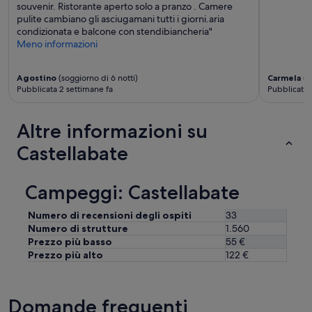
souvenir. Ristorante aperto solo a pranzo . Camere
o
pulite cambiano gli asciugamani tutti i giorni.aria
n
condizionata e balcone con stendibiancheria"
p
Meno informazioni
i
”
Agostino
(soggiorno di 6 notti)
Carmela
(s
Pubblicata 2 settimane fa
Pubblicata 
Altre informazioni su
Castellabate
Campeggi: Castellabate
Numero di recensioni degli ospiti
33
Numero di strutture
1.560
Prezzo più basso
55 €
Prezzo più alto
122 €
Domande frequenti