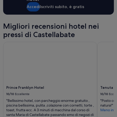
i
Accedi
Iscriviti subito, è gratis
m
a
s
o
Migliori recensioni hotel nei
p
r
pressi di Castellabate
a
t
Prince Franklyn Hotel
Tenuta Bell
t
u
t
t
o
p
e
r
i
Prince Franklyn Hotel
Tenuta Be
c
a
10/10
Eccellente
10/10
Eccel
m
"Bellissimo hotel, con parcheggio enorme gratuito ,
"Posto cons
p
piscina bellissima, pulita ,colazione con cornetti, torte ,
natura!"
e
toast, frutta ecc. A 3 minuti di macchina dal corso di
Meno info
r
santa Maria di Castellabate passando emo di negozi di
c