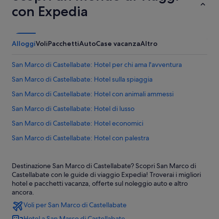
con Expedia
Alloggi
Voli
Pacchetti
Auto
Case vacanza
Altro
San Marco di Castellabate: Hotel per chi ama l'avventura
San Marco di Castellabate: Hotel sulla spiaggia
San Marco di Castellabate: Hotel con animali ammessi
San Marco di Castellabate: Hotel di lusso
San Marco di Castellabate: Hotel economici
San Marco di Castellabate: Hotel con palestra
San Marco di Castellabate: Hotel con piscina
Destinazione San Marco di Castellabate? Scopri San Marco di
San Marco di Castellabate: Hotel con bar
Castellabate con le guide di viaggio Expedia! Troverai i migliori
San Marco di Castellabate: Resort e hotel con spa
hotel e pacchetti vacanza, offerte sul noleggio auto e altro
ancora.
Santa Maria di Castellabate: Hotel di lusso
Voli per San Marco di Castellabate
Santa Maria di Castellabate: Hotel per chi ama l'avventura
Hotel a San Marco di Castellabate