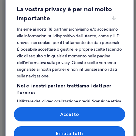
San Marco di Castellabate: Residence
La vostra privacy è per noi molto
Informazioni legali/Contatti
Castellabate: Aparthotel
importante
Linee guida sui contenuti e segnalazione dei contenuti
Castellabate: Campeggi
Insieme ai nostri
16
partner archiviamo e/o accediamo
Castellabate: Case private in affitto
Supporto
alle informazioni sul dispositivo dell'utente, come gli ID
Castellabate: Case rurali
univoci nei cookie, per il trattamento dei dati personali.
Assistenza clienti
È possibile accettare o gestire le proprie scelte facendo
Castellabate: Ville
Contattaci
clic di seguito o in qualsiasi momento nella pagina
San Marco di Castellabate: hotel a 4 stelle
dell'informativa sulla privacy. Queste scelte verranno
Come cancellare un volo
San Marco di Castellabate: hotel a 3 stelle
segnalate ai nostri partner e non influenzeranno i dati
Come modificare la prenotazione di un hotel o una casa vacanze
sulla navigazione.
San Marco di Castellabate: hotel a 5 stelle
Tempistiche per i rimborsi
Noi e i nostri partner trattiamo i dati per
Centro Storico di Castellabate: hotel a 4 stelle
fornire:
Utilizzare un coupon Expedia
Santa Maria di Castellabate: hotel a 5 stelle
Utilizzare dati di geolocalizzazione precisi. Scansione attiva
Documenti per i viaggi internazionali
Santa Maria di Castellabate: hotel a 3 stelle
delle caratteristiche del dispositivo ai fini
dell’identificazione. Archiviare informazioni su dispositivo
Accetto
e/o accedervi. Pubblicità e contenuti personalizzati,
misurazione delle prestazioni dei contenuti e degli
annunci, ricerche sul pubblico, sviluppo di servizi.
Expedia, Inc. non è responsabile dei contenuti di siti esterni.
Rifiuta tutti
Elenco dei partner (fornitori)
© 2026 Expedia, Inc., una società di Expedia Group. Tutti i diritti riservati.