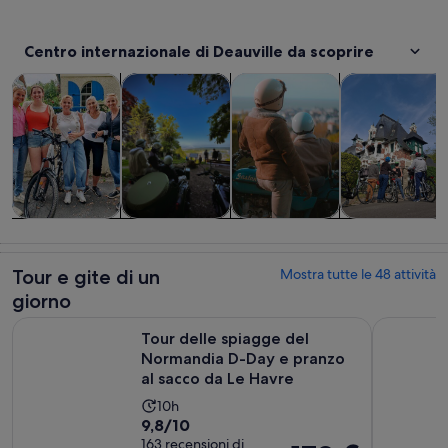
Centro internazionale di Deauville da scoprire
Apertura in una nuova scheda
Apertura in una nuova scheda
Ap
Tour e gite di un giorno
Storia e cultura
Tour privati e personalizzati
Divertimenti e 
Tour e gite di
Storia e
Tour privati e
Divertimenti e
un giorno
cultura
personalizzati
avventure
all’aperto
Tour e gite di un
Mostra tutte le 48 attività
giorno
Tour delle spiagge del Normandia D-Day e pranzo al sacco 
Escursione
Tour delle spiagge del
Normandia D-Day e pranzo
al sacco da Le Havre
L’attività
10h
Valutazione
9,8/10
dura
di
163 recensioni di