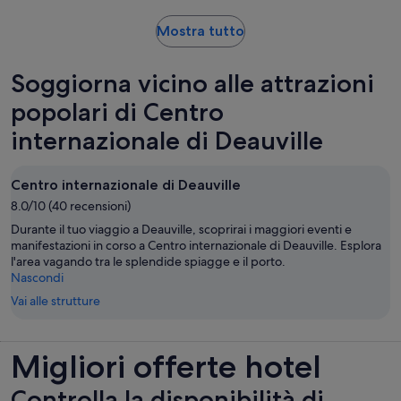
adulto
base
di
Apertura
Mostra tutto
13
in
recensioni
una
Soggiorna vicino alle attrazioni
nuova
scheda
popolari di Centro
internazionale di Deauville
Centro internazionale di Deauville
8.0/10 (40 recensioni)
Durante il tuo viaggio a Deauville, scoprirai i maggiori eventi e
manifestazioni in corso a Centro internazionale di Deauville. Esplora
l'area vagando tra le splendide spiagge e il porto.
Nascondi
Vai alle strutture
Migliori offerte hotel
Controlla la disponibilità di