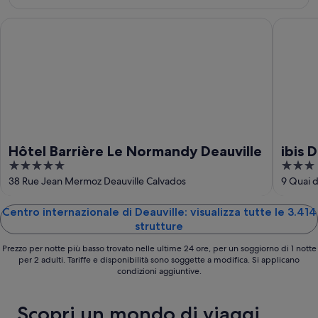
10
14
ago
ago
Hôtel Barrière Le Normandy Deauville
ibis Deau
-
16
ago
Hôtel Barrière Le Normandy Deauville
ibis 
5
3
out
out
38 Rue Jean Mermoz Deauville Calvados
9 Quai d
of
of
5
5
Centro internazionale di Deauville: visualizza tutte le 3.414
strutture
Prezzo per notte più basso trovato nelle ultime 24 ore, per un soggiorno di 1 notte
per 2 adulti. Tariffe e disponibilità sono soggette a modifica. Si applicano
condizioni aggiuntive.
Scopri un mondo di viaggi