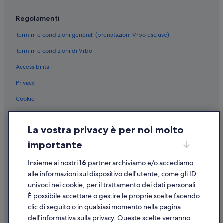
Deauville: B&B Hotels
Deauville: Hilton Hotels
Regolamenti
Deauville: hotel Best Western
Termini e condizioni generali (prenotazioni Vrbo escluse)
Deauville: hotel Relais & Chateaux
Termini e condizioni di Vrbo
Centro città di Deauville: hotel Relais & Chateaux
Accessibilità
Centro città di Deauville: B&B Hotels
Privacy
Deauville: hotel a 4 stelle
Cookie
Deauville: hotel a 3 stelle
Condizioni per l'utilizzo
Deauville: hotel a 5 stelle
La vostra privacy è per noi molto
Informazioni legali/Contatti
Blonville-Sur-Mer: hotel
importante
Linee guida sui contenuti e segnalazione dei contenuti
Trouville-Sur-Mer: hotel
Insieme ai nostri
16
partner archiviamo e/o accediamo
Centro città di Deauville: hotel
Supporto
alle informazioni sul dispositivo dell'utente, come gli ID
Hippodrome de Deauville Clairefontaine: hotel nelle
univoci nei cookie, per il trattamento dei dati personali.
Assistenza clienti
vicinanze
È possibile accettare o gestire le proprie scelte facendo
Casino Barrière de Deauville: hotel nelle vicinanze
Contattaci
clic di seguito o in qualsiasi momento nella pagina
dell'informativa sulla privacy. Queste scelte verranno
Tourgeville: hotel
Come cancellare un volo