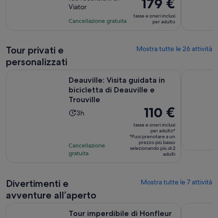
10
Il
179 €
Viator
9.8
ore
prezzo
tasse e oneri inclusi
su
è
Cancellazione gratuita
per adulto
10,
179 €
sulla
per
Tour privati e
Mostra tutte le 26 attività
base
adulto
di
personalizzati
163
A
Deauville: Visita guidata in bicicletta di Deauville e Trouville
Tour privat
recensioni
Deauville: Visita guidata in
bicicletta di Deauville e
Trouville
Il
110 €
L’attività
3h
prezzo
dura
tasse e oneri inclusi
è
per adulto*
3
*Puoi prenotare a un
110 €
ore
prezzo più basso
Cancellazione
selezionando più di 2
per
gratuita
adulti
adulto*
Divertimenti e
Mostra tutte le 7 attività
avventure all’aperto
Apertura in una
Tour imperdibile di Honfleur in bici elettrica
Cabourg: V
Tour imperdibile di Honfleur