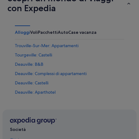
con Expedia
Alloggi
Voli
Pacchetti
Auto
Case vacanza
Trouville-Sur-Mer: Appartamenti
Tourgeville: Castelli
Deauville: B&B
Deauville: Complessi di appartamenti
Deauville: Castelli
Deauville: Aparthotel
Deauville: Resort
Deauville: Residence
Deauville: Case private in affitto
Deauville: Ville
Società
Deauville: Appartamenti