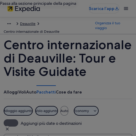
Passa alla sezione principale della pagina
Scarica l’app
Organizza il tuo
Deauville
viaggio
Centro internazionale di Deauville
Centro internazionale
di Deauville: Tour e
Visite Guidate
Alloggi
Voli
Auto
Pacchetti
Cose da fare
Alloggio aggiunto
Volo aggiunto
Auto
Economy
Aggiungi più date o destinazioni