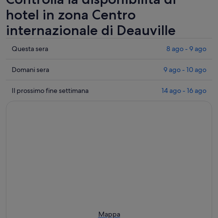
hotel in zona Centro
internazionale di Deauville
Controlla
Questa sera
8 ago - 9 ago
i
prezzi
Controlla
Domani sera
9 ago - 10 ago
vicino
i
a
prezzi
Controlla
Il prossimo fine settimana
14 ago - 16 ago
Centro
vicino
i
internazionale
a
prezzi
di
Centro
vicino
Deauville
internazionale
a
per
di
Centro
questa
Deauville
internazionale
sera,
per
di
8
domani
Deauville
ago
sera,
per
-
9
il
9
ago
prossimo
ago
-
weekend,
Mappa