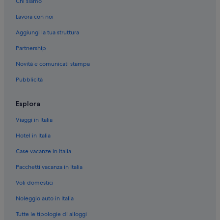
Chi siamo
Deauville: Hotel storici
Lavora con noi
Deauville: Boutique hotel
Aggiungi la tua struttura
Deauville: Hotel per famiglie
Partnership
Deauville: Hotel per golfisti
Novità e comunicati stampa
Deauville: Hotel sulla spiaggia
Pubblicità
Deauville: Hotel con casinò
Deauville: Hotel con piscina
Esplora
Deauville: Resort e hotel con spa
Viaggi in Italia
Deauville: Hotel di lusso
Hotel in Italia
Deauville: Hotel romantici
Case vacanze in Italia
Deauville: Hotel con bar
Pacchetti vacanza in Italia
Trouville-Sur-Mer: Hotel con casinò
Voli domestici
Tourgeville: Hotel sulla spiaggia
Noleggio auto in Italia
Deauville: Accor Hotels
Tutte le tipologie di alloggi