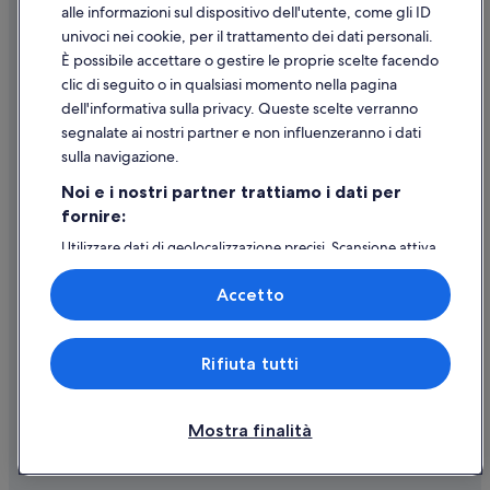
Supporto
alle informazioni sul dispositivo dell'utente, come gli ID
univoci nei cookie, per il trattamento dei dati personali.
Assistenza clienti
È possibile accettare o gestire le proprie scelte facendo
Contattaci
clic di seguito o in qualsiasi momento nella pagina
dell'informativa sulla privacy. Queste scelte verranno
Come cancellare un volo
segnalate ai nostri partner e non influenzeranno i dati
Come modificare la prenotazione di un hotel o una casa vacanze
sulla navigazione.
Tempistiche per i rimborsi
Noi e i nostri partner trattiamo i dati per
fornire:
Utilizzare un coupon Expedia
Utilizzare dati di geolocalizzazione precisi. Scansione attiva
Documenti per i viaggi internazionali
delle caratteristiche del dispositivo ai fini
dell’identificazione. Archiviare informazioni su dispositivo
Accetto
e/o accedervi. Pubblicità e contenuti personalizzati,
misurazione delle prestazioni dei contenuti e degli
annunci, ricerche sul pubblico, sviluppo di servizi.
Expedia, Inc. non è responsabile dei contenuti di siti esterni.
Rifiuta tutti
Elenco dei partner (fornitori)
© 2026 Expedia, Inc., una società di Expedia Group. Tutti i diritti riservati.
Expedia e il logo di Expedia sono marchi registrati o marchi di Expedia,
Inc.
Mostra finalità