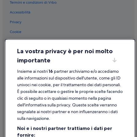
Termini e condizioni di Vrbo
Accessibilità
Privacy
Cookie
Condizioni per l'utilizzo
La vostra privacy è per noi molto
Informazioni legali/Contatti
importante
Linee guida sui contenuti e segnalazione dei contenuti
Insieme ai nostri
16
partner archiviamo e/o accediamo
Supporto
alle informazioni sul dispositivo dell'utente, come gli ID
univoci nei cookie, per il trattamento dei dati personali.
Assistenza clienti
È possibile accettare o gestire le proprie scelte facendo
Contattaci
clic di seguito o in qualsiasi momento nella pagina
dell'informativa sulla privacy. Queste scelte verranno
Come cancellare un volo
segnalate ai nostri partner e non influenzeranno i dati
Come modificare la prenotazione di un hotel o una casa vacanze
sulla navigazione.
Tempistiche per i rimborsi
Noi e i nostri partner trattiamo i dati per
fornire:
Utilizzare un coupon Expedia