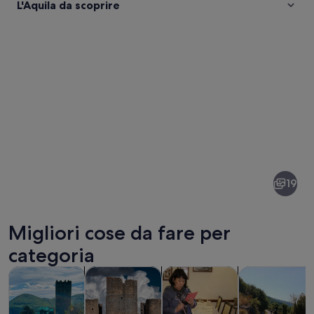
L'Aquila da scoprire
Foto
di
L'Aquila
19
Migliori cose da fare per
categoria
Apertura in una nuova scheda
Apertura in una 
Tour e gite di un giorno
Tour privati e personalizzati
Cibo, bevande e vita notturna
Divertimenti e 
Un villaggio innevato con edifici add