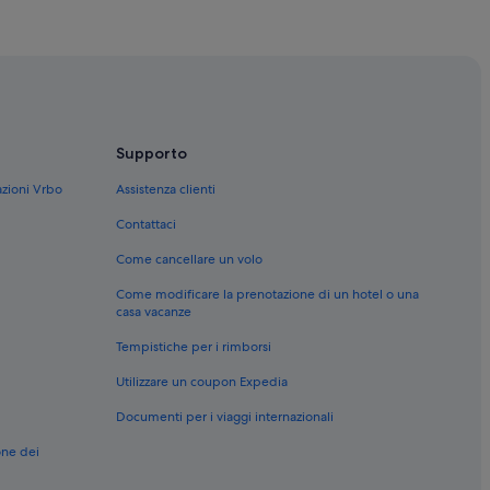
Supporto
azioni Vrbo
Assistenza clienti
Contattaci
Come cancellare un volo
Come modificare la prenotazione di un hotel o una
casa vacanze
Tempistiche per i rimborsi
Utilizzare un coupon Expedia
ridionale
Documenti per i viaggi internazionali
dionale
ionale
one dei
eridionale