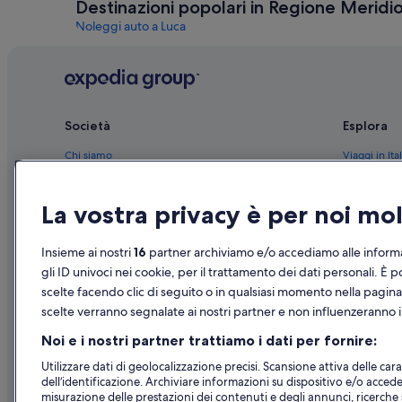
Destinazioni popolari in Regione Meridi
Noleggi auto a Luca
Noleggi auto a Curmi
Noleggio auto in altre destinazioni
Noleggi auto a Las Vegas
Noleggi auto a Orlando
Società
Esplora
Noleggi auto a Parigi
Chi siamo
Viaggi in Ital
Noleggi auto a Miami
Lavora con noi
Hotel in Ital
Noleggi auto a Roma
La vostra privacy è per noi m
Aggiungi la tua struttura
Case vacanze
Noleggi auto a Riviera Maya
Partnership
Pacchetti vac
Insieme ai nostri
16
partner archiviamo e/o accediamo alle informa
Noleggi auto a San Francisco
Novità e comunicati stampa
Voli domesti
gli ID univoci nei cookie, per il trattamento dei dati personali. È p
Noleggi auto a Oahu
scelte facendo clic di seguito o in qualsiasi momento nella pagina
Noleggi auto a Regione Meridionale
Pubblicità
Noleggio aut
scelte verranno segnalate ai nostri partner e non influenzeranno i 
Noleggi auto Alamo Rent A Car a Regione Meridionale
Tutte le tipo
Noi e i nostri partner trattiamo i dati per fornire:
Noleggi auto Enterprise a Regione Meridionale
Utilizzare dati di geolocalizzazione precisi. Scansione attiva delle carat
Noleggi auto Thrifty Car Rental a Regione Meridionale
dell’identificazione. Archiviare informazioni su dispositivo e/o accede
misurazione delle prestazioni dei contenuti e degli annunci, ricerche s
Noleggi auto Dollar Rent A Car a Regione Meridionale