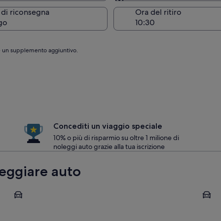
Stessa località del ritiro
 di riconsegna
Ora del ritiro
go
are un supplemento aggiuntivo.
Concediti un viaggio speciale
10% o più di risparmio su oltre 1 milione di
noleggi auto grazie alla tua iscrizione
oleggiare auto
Żebbuġ
Curmi