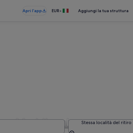
•
Apri l’app
EUR
Aggiungi la tua struttura
one Meridionale
Stessa località del ritiro