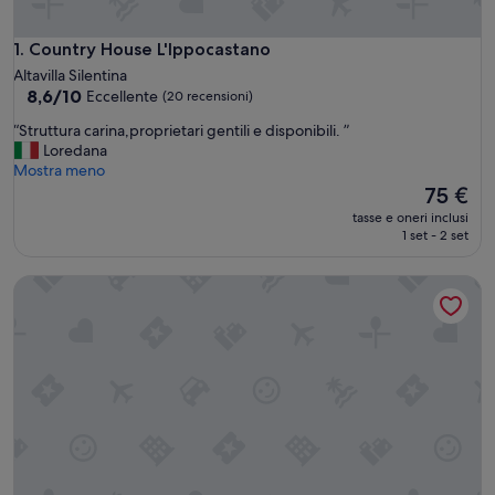
Country House L'Ippocastano
1. Country House L'Ippocastano
Altavilla Silentina
8.6
8,6/10
Eccellente
(20 recensioni)
su
“
“Struttura carina,proprietari gentili e disponibili. ”
10,
S
Loredana
Eccellente,
t
Mostra meno
(20
r
Il
75 €
recensioni)
u
prezzo
tasse e oneri inclusi
t
attuale
1 set - 2 set
t
è
u
75 €
PrimeQuerce Agriturismo
r
a
c
a
r
i
n
a
,
p
r