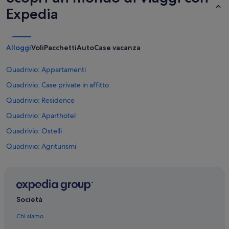
Expedia
Alloggi
Voli
Pacchetti
Auto
Case vacanza
Quadrivio: Appartamenti
Quadrivio: Case private in affitto
Quadrivio: Residence
Quadrivio: Aparthotel
Quadrivio: Ostelli
Quadrivio: Agriturismi
Eboli: Residence
Eboli: Resort
Eboli: Campeggi
Società
Eboli: Inn
Chi siamo
Eboli: Case galleggianti