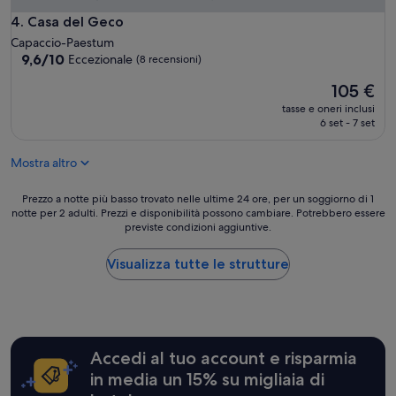
n
o
Casa del Geco
4. Casa del Geco
t
Capaccio-Paestum
t
9.6
9,6/10
Eccezionale
(8 recensioni)
i
su
m
Il
105 €
10,
a
prezzo
Eccezionale,
tasse e oneri inclusi
c
attuale
(8
6 set - 7 set
u
è
recensioni)
c
105 €
i
Mostra altro
n
a
Prezzo
Prezzo a notte più basso trovato nelle ultime 24 ore, per un soggiorno di 1
i
notte per 2 adulti. Prezzi e disponibilità possono cambiare. Potrebbero essere
a
l
previste condizioni aggiuntive.
notte
p
più
r
basso
Visualizza tutte le strutture
o
trovato
p
nelle
r
ultime
i
24
e
ore,
t
Accedi al tuo account e risparmia
per
a
un
in media un 15% su migliaia di
r
soggiorno