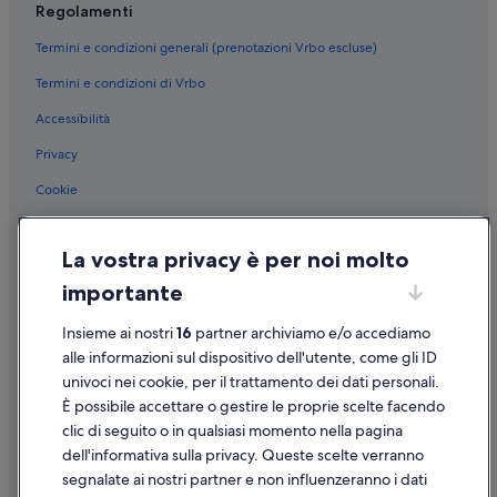
Regolamenti
Stazione di Campagna-Serre-Persano: Inn
Termini e condizioni generali (prenotazioni Vrbo escluse)
Stazione di Campagna-Serre-Persano: Agriturismi
Termini e condizioni di Vrbo
Stazione di Campagna-Serre-Persano: Ville
Accessibilità
Stazione di Campagna-Serre-Persano: Appartamenti
Eboli: hotel a 3 stelle
Privacy
Eboli: hotel a 4 stelle
Cookie
Eboli: hotel a 5 stelle
Condizioni per l'utilizzo
Olevano sul Tusciano: hotel a 3 stelle
La vostra privacy è per noi molto
Informazioni legali/Contatti
Monticelli: hotel a 2 stelle
importante
Linee guida sui contenuti e segnalazione dei contenuti
Quadrivio: hotel a 4 stelle
Insieme ai nostri
16
partner archiviamo e/o accediamo
Supporto
Quadrivio: hotel a 5 stelle
alle informazioni sul dispositivo dell'utente, come gli ID
univoci nei cookie, per il trattamento dei dati personali.
Quadrivio: hotel a 3 stelle
Assistenza clienti
È possibile accettare o gestire le proprie scelte facendo
Battipaglia: hotel a 3 stelle
Contattaci
clic di seguito o in qualsiasi momento nella pagina
dell'informativa sulla privacy. Queste scelte verranno
Battipaglia: hotel a 4 stelle
Come cancellare un volo
segnalate ai nostri partner e non influenzeranno i dati
Eboli: Hotel sulla spiaggia
Come modificare la prenotazione di un hotel o una casa vacanze