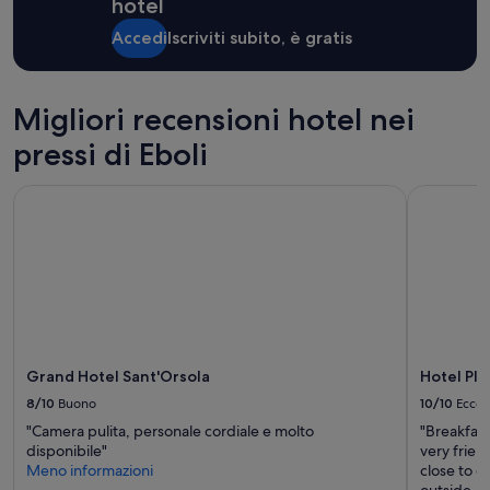
hotel
i
di
o
1
Accedi
Iscriviti subito, è gratis
m
notte
o
per
l
2
t
adulti.
Migliori recensioni hotel nei
o
Prezzi
d
pressi di Eboli
e
i
disponibilità
s
possono
Grand Hotel Sant'Orsola
Hotel Plaz
p
cambiare.
o
Potrebbero
n
essere
i
previste
b
condizioni
i
aggiuntive.
l
e
l
Grand Hotel Sant'Orsola
Hotel Pla
o
c
8/10
Buono
10/10
Eccel
o
"Camera pulita, personale cordiale e molto
"Breakfast
n
disponibile"
very frien
s
Meno informazioni
close to e
i