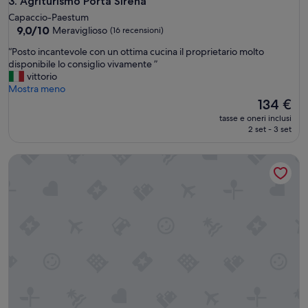
Agriturismo Porta Sirena
3. Agriturismo Porta Sirena
i
Capaccio-Paestum
l
9.0
9,0/10
Meraviglioso
(16 recensioni)
i
su
.
“
“Posto incantevole con un ottima cucina il proprietario molto
10,
”
P
disponibile lo consiglio vivamente ”
Meraviglioso,
o
vittorio
(16
s
Mostra meno
recensioni)
t
Il
134 €
o
prezzo
tasse e oneri inclusi
i
attuale
2 set - 3 set
n
è
c
134 €
Casa del Geco
a
n
t
e
v
o
l
e
c
o
n
u