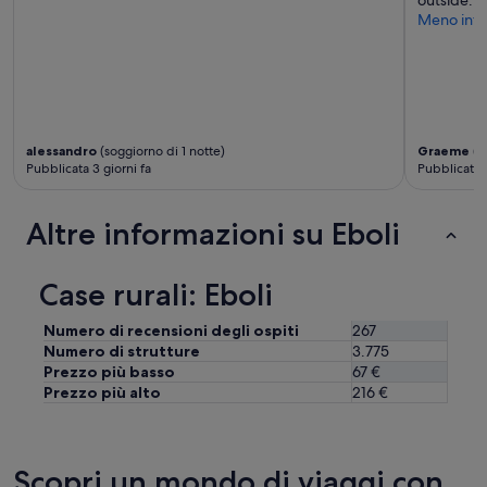
outside. V
g
Meno info
l
i
o
v
i
v
a
alessandro
(soggiorno di 1 notte)
Graeme
(s
m
Pubblicata 3 giorni fa
Pubblicata 1
e
n
t
Altre informazioni su Eboli
e
”
Case rurali: Eboli
Numero di recensioni degli ospiti
267
Numero di strutture
3.775
Prezzo più basso
67 €
Prezzo più alto
216 €
Scopri un mondo di viaggi con