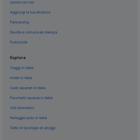
Lavora con noi
Eboli: Case private in affitto
Aggiungi la tua struttura
Eboli: Agriturismi
Partnership
Eboli: Affittacamere
Novità e comunicati stampa
Eboli: B&B
Pubblicità
Eboli: Chalet
Eboli: Guest house
Esplora
Eboli: Ostelli
Viaggi in Italia
Eboli: Ville
Hotel in Italia
Eboli: Appartamenti
Case vacanze in Italia
Eboli: Complessi di appartamenti
Pacchetti vacanza in Italia
Olevano sul Tusciano: Case rurali
Voli domestici
Olevano sul Tusciano: Affittacamere
Olevano sul Tusciano: Inn
Noleggio auto in Italia
Olevano sul Tusciano: Appartamenti
Tutte le tipologie di alloggi
Stazione di Eboli: Case rurali