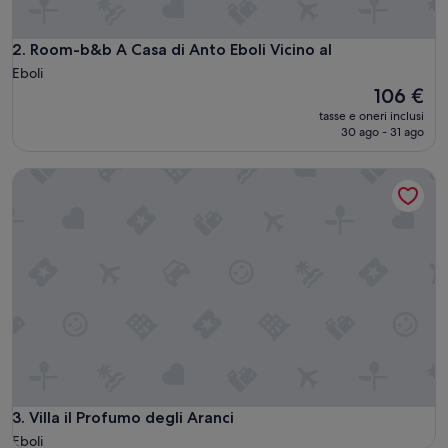
Room-b&b A Casa di Anto Eboli Vicino al
2. Room-b&b A Casa di Anto Eboli Vicino al
Eboli
Il
106 €
prezzo
tasse e oneri inclusi
attuale
30 ago - 31 ago
è
106 €
Villa il Profumo degli Aranci
Villa il Profumo degli Aranci
3. Villa il Profumo degli Aranci
Eboli