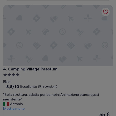
Camping Village Paestum
Camping Village Paestum
4. Camping Village Paestum
Struttura
a
Eboli
4.0
8.8
8,8/10
Eccellente
(5 recensioni)
su
stelle
“
“Bella struttura, adatta per bambini Animazione scarsa quasi
10,
B
inesistente”
Eccellente,
e
Antonio
(5
l
Mostra meno
recensioni)
l
Il
55 €