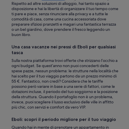
Rispetto ad altre soluzioni di alloggio, hai tanto spazio a
disposizione e hai la libertà di organizzare il tuo tempo come
ti pare e piace, senza rinunciare alla privacy e a tutte le
comodità di casa, come una cucina accessoriata dove
preparare sfiziosi pranzetti e magari una fantastica terrazza
o un bel giardino, dove prendere il fresco leggendo un
buon libro.
Una casa vacanze nei pressi di Eboli per qualsiasi
tasca
Sulla nostra piattaforma trovi offerte che strizzano l’occhio a
ogni budget. Se quest’anno non puoi concederti delle
spese pazze, nessun problema: le strutture nella località che
hai scelto per il tuo viaggio partono da un prezzo minimo di
55 €. Fantastico, non credi? Considera che le tariffe
possono però variare in base a una serie di fattori, come le
dotazioni incluse, il periodo del tuo soggiorno e la posizione
della struttura. Quando il portafoglio non è un problema,
invece, puoi scegliere il lusso esclusivo delle ville in affitto
più chic, con servizi e comfort da vero VIP.
Eboli: scopri il periodo migliore per il tuo viaggio
Quando hai in mente di prenotare un appartamento in