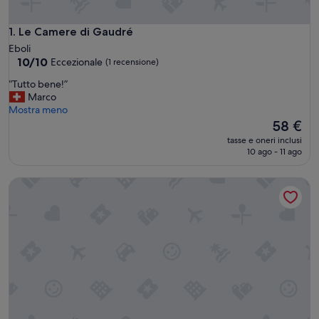
Le Camere di Gaudré
1. Le Camere di Gaudré
Eboli
10.0
10/10
Eccezionale
(1 recensione)
su
“
“Tutto bene!”
10,
T
Marco
Eccezionale,
u
Mostra meno
(1
t
Il
58 €
recensione)
t
prezzo
tasse e oneri inclusi
o
attuale
10 ago - 11 ago
b
è
e
58 €
Room-b&b A Casa di Anto Eboli Vicino al
n
e
!
”