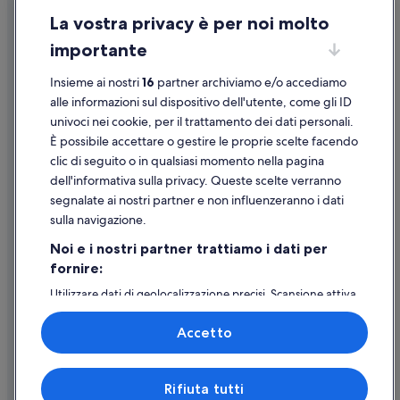
Stazione di Campagna-Serre-Persano: Appartamenti
La vostra privacy è per noi molto
Informazioni legali/Contatti
Stazione di Campagna-Serre-Persano: Inn
importante
Linee guida sui contenuti e segnalazione dei contenuti
Quadrivio: Aparthotel
Insieme ai nostri
16
partner archiviamo e/o accediamo
Quadrivio: Ostelli
Supporto
alle informazioni sul dispositivo dell'utente, come gli ID
Quadrivio: Appartamenti
univoci nei cookie, per il trattamento dei dati personali.
Assistenza clienti
È possibile accettare o gestire le proprie scelte facendo
Quadrivio: Case private in affitto
Contattaci
clic di seguito o in qualsiasi momento nella pagina
Quadrivio: Agriturismi
dell'informativa sulla privacy. Queste scelte verranno
Come cancellare un volo
Quadrivio: Residence
segnalate ai nostri partner e non influenzeranno i dati
Come modificare la prenotazione di un hotel o una casa vacanze
sulla navigazione.
Tempistiche per i rimborsi
Noi e i nostri partner trattiamo i dati per
fornire:
Utilizzare un coupon Expedia
Utilizzare dati di geolocalizzazione precisi. Scansione attiva
Documenti per i viaggi internazionali
delle caratteristiche del dispositivo ai fini
dell’identificazione. Archiviare informazioni su dispositivo
Accetto
e/o accedervi. Pubblicità e contenuti personalizzati,
misurazione delle prestazioni dei contenuti e degli
annunci, ricerche sul pubblico, sviluppo di servizi.
Expedia, Inc. non è responsabile dei contenuti di siti esterni.
Rifiuta tutti
Elenco dei partner (fornitori)
© 2026 Expedia, Inc., una società di Expedia Group. Tutti i diritti riservati.