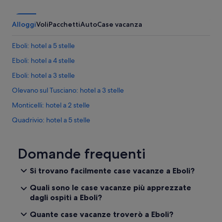
Alloggi
Voli
Pacchetti
Auto
Case vacanza
Eboli: hotel a 5 stelle
Eboli: hotel a 4 stelle
Eboli: hotel a 3 stelle
Olevano sul Tusciano: hotel a 3 stelle
Monticelli: hotel a 2 stelle
Quadrivio: hotel a 5 stelle
Quadrivio: hotel a 3 stelle
Quadrivio: hotel a 4 stelle
Domande frequenti
Battipaglia: hotel a 3 stelle
Si trovano facilmente case vacanze a Eboli?
Eboli: hotel Best Western
Quali sono le case vacanze più apprezzate
Piazza della Repubblica: hotel nelle vicinanze
dagli ospiti a Eboli?
Palazzetto dello Sport PalaSele: hotel nelle vicinanze
Quante case vacanze troverò a Eboli?