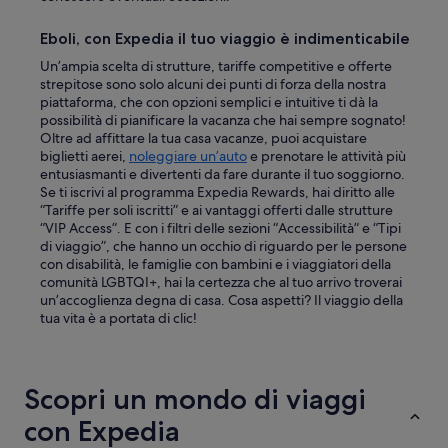
Eboli, con Expedia il tuo viaggio è indimenticabile
Un’ampia scelta di strutture, tariffe competitive e offerte
strepitose sono solo alcuni dei punti di forza della nostra
piattaforma, che con opzioni semplici e intuitive ti dà la
possibilità di pianificare la vacanza che hai sempre sognato!
Oltre ad affittare la tua casa vacanze, puoi acquistare
biglietti aerei,
noleggiare un’auto
e prenotare le attività più
entusiasmanti e divertenti da fare durante il tuo soggiorno.
Se ti iscrivi al programma Expedia Rewards, hai diritto alle
“Tariffe per soli iscritti” e ai vantaggi offerti dalle strutture
“VIP Access”. E con i filtri delle sezioni “Accessibilità” e “Tipi
di viaggio”, che hanno un occhio di riguardo per le persone
con disabilità, le famiglie con bambini e i viaggiatori della
comunità LGBTQI+, hai la certezza che al tuo arrivo troverai
un’accoglienza degna di casa. Cosa aspetti? Il viaggio della
tua vita è a portata di clic!
Scopri un mondo di viaggi
con Expedia