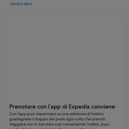
Quadrivio: hotel
Mostra altro
Basilica de San Pietro alli Marmi: hotel nelle vicinanze
Eboli: hotel
Stazione di Eboli: hotel nelle vicinanze
Stazione di Campagna-Serre-Persano: hotel nelle vicinanze
Museo archeologico di Eboli: hotel nelle vicinanze
Eboli: Hotel sulla spiaggia
Eboli: Hotel con Wi-Fi
Eboli: Hotel con bar
Eboli: Hotel per chi ama l'avventura
Eboli: Hotel con piscina
Eboli: Hotel con palestra
Quadrivio: Hotel con bar
Prenotare con l’app di Expedia conviene
Olevano sul Tusciano: Hotel di lusso
Con l’app puoi risparmiare su una selezione di hotel e
guadagnare il doppio dei punti ogni volta che prenoti:
Battipaglia: Hotel storici
viaggiare non è mai stato così conveniente! Inoltre, puoi