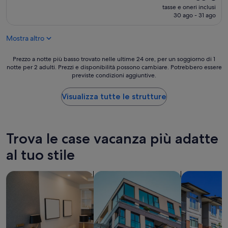
a
prezzo
tasse e oneri inclusi
s
attuale
30 ago - 31 ago
t
è
r
55 €
Mostra altro
u
t
t
Prezzo
Prezzo a notte più basso trovato nelle ultime 24 ore, per un soggiorno di 1
u
notte per 2 adulti. Prezzi e disponibilità possono cambiare. Potrebbero essere
a
previste condizioni aggiuntive.
r
notte
a
più
,
basso
Visualizza tutte le strutture
a
trovato
d
nelle
a
ultime
t
24
Trova le case vacanza più adatte
t
ore,
a
per
al tuo stile
p
un
e
soggiorno
cerca aparthotel
cerca appartamenti
cerca comple
r
di
b
1
a
notte
m
per
b
2
i
adulti.