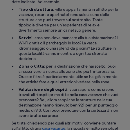
date indicate. Ad esempio…
Tipo di struttura:
ville e appartamenti in affitto per le
vacanze, resort e aparthotel sono solo alcune delle
strutture che puoi trovare sul nostro sito. Tante
tipologie diverse per un’esperienza di relax e
divertimento sempre unica nel suo genere.
Servizi:
cosa non deve mancare alla tua sistemazione? Il
Wi-Fi gratis o il parcheggio in loco? La vasca
idromassaggio o una splendida piscina? Le strutture in
questa località vanno incontro a ogni tuo sfrenato
desiderio.
Zona o Città:
per la destinazione che hai scelto, puoi
circoscrivere la ricerca alle zone che più ti interessano.
Questo filtro è particolarmente utile se hai già in mente
che attività fare e quali attrazioni vedere nella zona.
Valutazione degli ospiti:
vuoi sapere come si sono
trovati altri ospiti prima di te nella casa vacanze che vuoi
prenotare? Be’, allora sappi che le strutture nella tua
destinazione hanno ricevuto ben 921 per un punteggio
medio di 9.3. Così puoi prenotare con la certezza di non
avere brutte sorprese.
Se ti stai chiedendo per quali altri motivi conviene puntare
sull’affitto di una
casa vacanze
, la risposta è molto semplice!