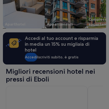
n
Prezzi
i
e
A
disponibilità
n
possono
Complessi 
i
cambiare.
m
Aparthotel
Appartamenti
appartame
Potrebbero
a
essere
z
previste
i
condizioni
Accedi al tuo account e risparmia
o
aggiuntive.
in media un 15% su migliaia di
n
hotel
e
s
Accedi
Iscriviti subito, è gratis
c
a
r
Migliori recensioni hotel nei
s
a
pressi di Eboli
q
u
Grand Hotel Sant'Orsola
Hotel Plaza
a
s
i
i
n