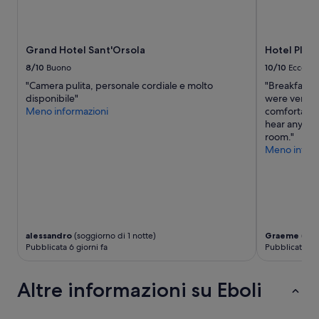
e
s
i
s
Grand Hotel Sant'Orsola
Hotel Plaz
t
8/10
Buono
10/10
Eccelle
e
n
"Camera pulita, personale cordiale e molto
"Breakfast wa
t
disponibile"
were very f
e
Meno informazioni
comfortable.
”
hear anythin
room."
Meno inform
alessandro
(soggiorno di 1 notte)
Graeme
(sogg
Pubblicata 6 giorni fa
Pubblicata 2 
Altre informazioni su Eboli