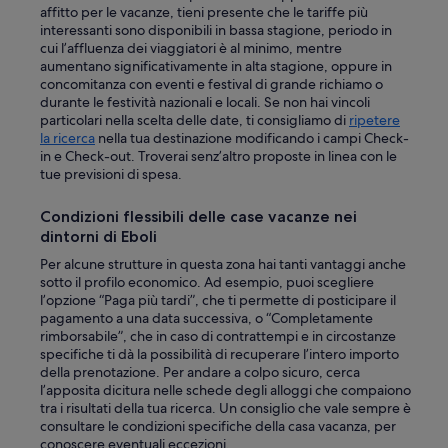
affitto per le vacanze, tieni presente che le tariffe più
interessanti sono disponibili in bassa stagione, periodo in
cui l’affluenza dei viaggiatori è al minimo, mentre
aumentano significativamente in alta stagione, oppure in
concomitanza con eventi e festival di grande richiamo o
durante le festività nazionali e locali. Se non hai vincoli
particolari nella scelta delle date, ti consigliamo di
ripetere
la ricerca
nella tua destinazione modificando i campi Check-
in e Check-out. Troverai senz’altro proposte in linea con le
tue previsioni di spesa.
Condizioni flessibili delle case vacanze nei
dintorni di Eboli
Per alcune strutture in questa zona hai tanti vantaggi anche
sotto il profilo economico. Ad esempio, puoi scegliere
l’opzione “Paga più tardi”, che ti permette di posticipare il
pagamento a una data successiva, o “Completamente
rimborsabile”, che in caso di contrattempi e in circostanze
specifiche ti dà la possibilità di recuperare l’intero importo
della prenotazione. Per andare a colpo sicuro, cerca
l’apposita dicitura nelle schede degli alloggi che compaiono
tra i risultati della tua ricerca. Un consiglio che vale sempre è
consultare le condizioni specifiche della casa vacanza, per
conoscere eventuali eccezioni.