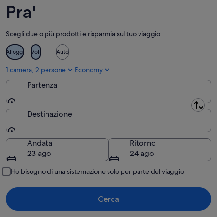
11
14
Pra'
ago
ago
-
Scegli due o più prodotti e risparmia sul tuo viaggio:
16
ago
Alloggi
Voli
Auto
1 camera, 2 persone
Economy
Partenza
Partenza
Destinazione
Destinazione
Andata
Ritorno
23 ago
24 ago
Ho bisogno di una sistemazione solo per parte del viaggio
Cerca