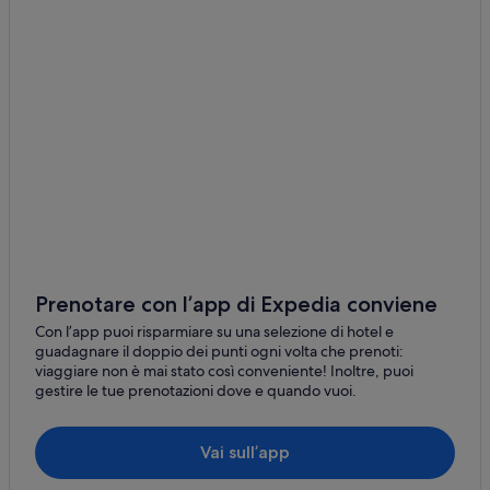
Crevari: Starhotels
Voltri: B&B Hotels
Voltri: NH Hotels
Voltri: hotel Independent
Pegli: hotel Best Western
Mele: Appartamenti
Mele: Affittacamere
Mele: B&B
Mele: Case rurali
Prenotare con l’app di Expedia conviene
Mele: Guest house
Con l’app puoi risparmiare su una selezione di hotel e
Mele: Agriturismi
guadagnare il doppio dei punti ogni volta che prenoti:
viaggiare non è mai stato così conveniente! Inoltre, puoi
Stazione di Genova Acquasanta: Appartamenti
gestire le tue prenotazioni dove e quando vuoi.
Stazione di Genova-Voltri: B&B
Stazione di Genova-Voltri: Ville
Vai sull’app
Stazione di Genova-Voltri: Appartamenti