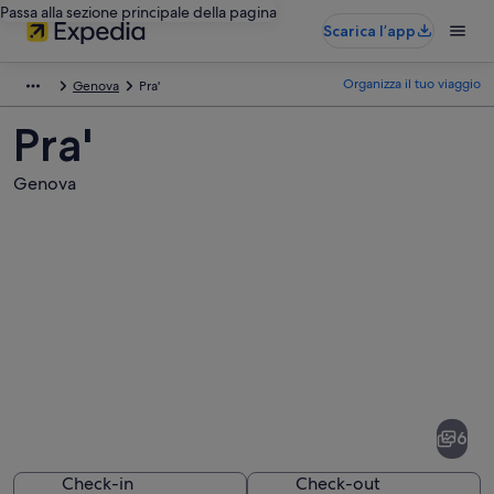
Passa alla sezione principale della pagina
Scarica l’app
Organizza il tuo viaggio
Genova
Pra'
Pra'
Genova
Foto
di
Pra'
6
Check-in
Check-out