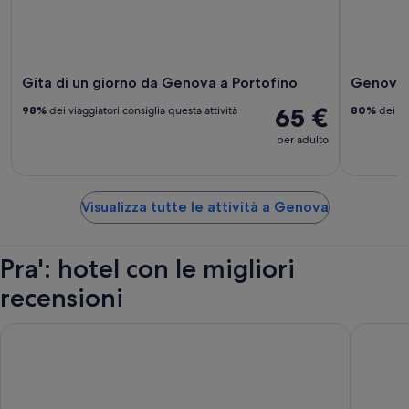
Gita di un giorno da Genova a Portofino
Genova: 
65 €
98%
dei viaggiatori consiglia questa attività
80%
dei via
per adulto
Visualizza tutte le attività a Genova
Pra': hotel con le migliori
recensioni
Bristol Palace Hotel
Hotel As