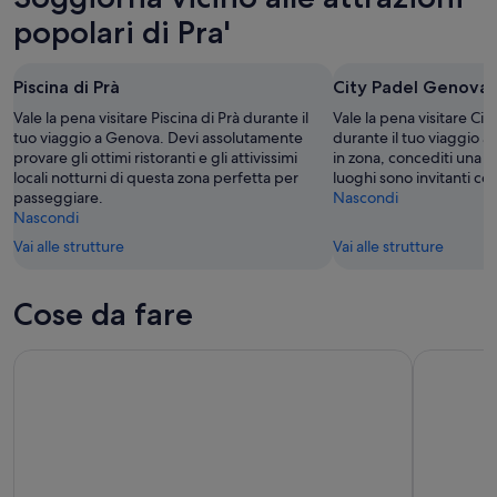
popolari di Pra'
Piscina di Prà
City Padel Genova
Vale la pena visitare Piscina di Prà durante il
Vale la pena visitare Ci
tuo viaggio a Genova. Devi assolutamente
durante il tuo viaggio 
provare gli ottimi ristoranti e gli attivissimi
in zona, concediti una 
locali notturni di questa zona perfetta per
luoghi sono invitanti co
passeggiare.
Nascondi
Nascondi
Vai alle strutture
Vai alle strutture
Cose da fare
Gita di un giorno da Genova a Portofino
Genova: Bi