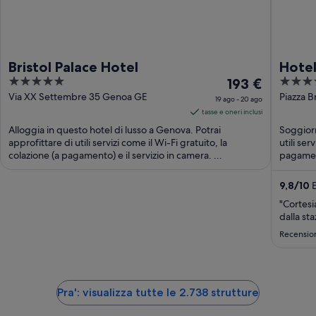
Bristol Palace Hotel
Hotel
5
Il
4
193 €
out
prezzo
out
Via XX Settembre 35 Genoa GE
Piazza B
19 ago - 20 ago
of
è
of
tasse e oneri inclusi
5
193 €
5
Alloggia in questo hotel di lusso a Genova. Potrai
Soggiorn
a
approfittare di utili servizi come il Wi-Fi gratuito, la
utili ser
colazione (a pagamento) e il servizio in camera. ...
notte
pagament
nel
periodo
9,8
/
10
E
19
"Cortesi
ago
dalla st
-
Recensio
20
ago
Pra': visualizza tutte le 2.738 strutture