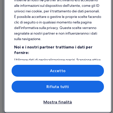
Insieme ai nostri
16
partner archiviamo e/o accediamo
Supporto
alle informazioni sul dispositivo dell'utente, come gli ID
univoci nei cookie, per il trattamento dei dati personali.
Assistenza clienti
È possibile accettare o gestire le proprie scelte facendo
Contattaci
clic di seguito o in qualsiasi momento nella pagina
dell'informativa sulla privacy. Queste scelte verranno
Come cancellare un volo
segnalate ai nostri partner e non influenzeranno i dati
Come modificare la prenotazione di un hotel o una casa vacanze
sulla navigazione.
Tempistiche per i rimborsi
Noi e i nostri partner trattiamo i dati per
fornire:
Utilizzare un coupon Expedia
Utilizzare dati di geolocalizzazione precisi. Scansione attiva
Documenti per i viaggi internazionali
delle caratteristiche del dispositivo ai fini
dell’identificazione. Archiviare informazioni su dispositivo
Accetto
e/o accedervi. Pubblicità e contenuti personalizzati,
misurazione delle prestazioni dei contenuti e degli
annunci, ricerche sul pubblico, sviluppo di servizi.
Expedia, Inc. non è responsabile dei contenuti di siti esterni.
Rifiuta tutti
Elenco dei partner (fornitori)
© 2026 Expedia, Inc., una società di Expedia Group. Tutti i diritti riservati.
Expedia e il logo di Expedia sono marchi registrati o marchi di Expedia,
Inc.
Mostra finalità