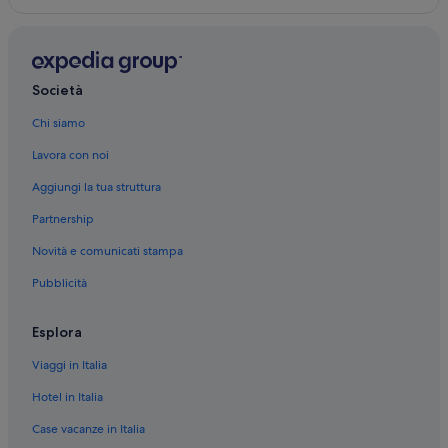
Stazione di Genova-Voltri: Case private in affitto
Stazione di Genova-Voltri: Affittacamere
Stazione di Genova-Voltri: Residence
Società
Stazione di Genova-Pra’: Residence
Chi siamo
Stazione di Genova-Pra’: Case private in affitto
Lavora con noi
Stazione di Genova-Pra’: Appartamenti
Aggiungi la tua struttura
Stazione di Genova-Pra’: B&B
Partnership
Stazione di Genova-Pra’: Affittacamere
Novità e comunicati stampa
Crevari: Ville
Pubblicità
Crevari: Navi da crociera
Ponente: Resort e hotel con spa
Esplora
Voltri: Hotel con piscina
Viaggi in Italia
Voltri: Hotel economici
Hotel in Italia
Voltri: Resort e hotel con spa
Case vacanze in Italia
Voltri: Hotel romantici