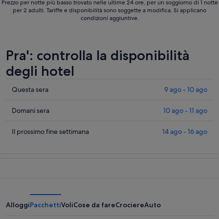
Prezzo per notte più basso trovato nelle ultime 24 ore, per un soggiorno di 1 notte
per 2 adulti. Tariffe e disponibilità sono soggette a modifica. Si applicano
condizioni aggiuntive.
Pra': controlla la disponibilità
degli hotel
Cerca
Questa sera
9 ago - 10 ago
i
prezzi
Cerca
Domani sera
10 ago - 11 ago
a
i
Pra'
prezzi
Cerca
Il prossimo fine settimana
14 ago - 16 ago
per
a
i
stasera,
Pra'
prezzi
9
per
a
ago
domani
Pra'
-
notte,
per
10
10
il
ago
ago
prossimo
Alloggi
Pacchetti
Voli
Cose da fare
Crociere
Auto
-
weekend,