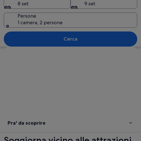
8 set
9 set
Persone
1 camera, 2 persone
Un'autostrada con guardrail, un muro di
Cerca
Guarda la mappa
Pra' da scoprire
Soggiorna vicino alle attrazioni