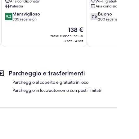
Aria condizionata
Wi-Fi gratuito
Palestra
Aria condizionata
9.2
7.6
Meraviglioso
Buono
9,2
7,6
su
su
305 recensioni
200 recensioni
10,
10,
Il
138 €
Meraviglioso,
Buono,
prezzo
305
200
tasse e oneri inclusi
t
attuale
3 set - 4 set
recensioni
recensioni
è
138 €
Parcheggio e trasferimenti
Parcheggio al coperto e gratuito in loco
Parcheggio in loco autonomo con posti limitati