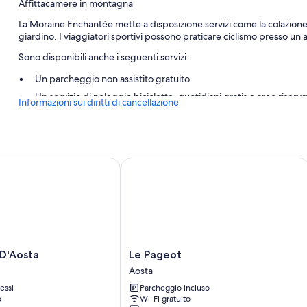
Affittacamere in montagna
La Moraine Enchantée mette a disposizione servizi come la colazione
giardino. I viaggiatori sportivi possono praticare ciclismo presso un af
Sono disponibili anche i seguenti servizi:
Un parcheggio non assistito gratuito
Un servizio di noleggio biciclette, quotidiani gratis e aree riserv
Informazioni sui diritti di cancellazione
Deposito bagagli, un distributore automatico e supporto per la p
Caratteristiche della camera
Tutte le camere di La Moraine Enchantée includono comfort come l'ari
'Aosta
Le Pageot
camere insonorizzate.
Altre dotazioni di tutte le camere includono:
Materassi a doppio strato e copriletti in piuma
Bagni con bidet e set di cortesia
Guardaroba o armadi, bollitore elettrico e riscaldamento
Le
 D'Aosta
Le Pageot
Pageot
Aosta
Aosta
essi
Parcheggio incluso
o
Wi-Fi gratuito