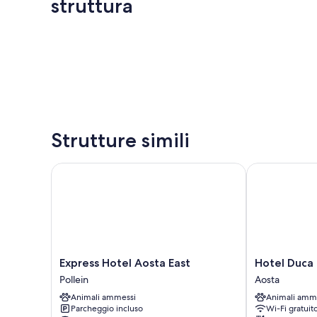
struttura
Strutture simili
Express Hotel Aosta East
Hotel Duca D
Express
Hotel
Express Hotel Aosta East
Hotel Duca
Hotel
Duca
Pollein
Aosta
Aosta
D'Aosta
Animali ammessi
Animali amm
East
Aosta
Parcheggio incluso
Wi-Fi gratuit
Pollein