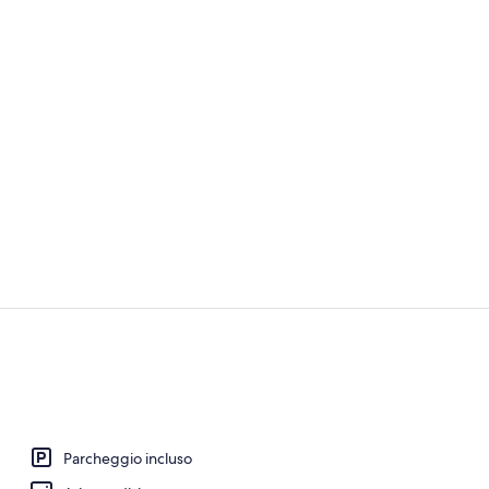
Terrazza/pat
Doppia Stand
Parcheggio incluso