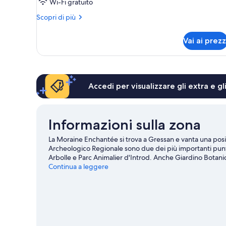
Wi-Fi gratuito
bathtub)
Altri
Scopri di più
dettagli
per
Vai ai prezz
Camera
Superior,
vasca
idromassaggio
(SPA
Accedi per visualizzare gli extra e g
bathtub)
Informazioni sulla zona
La Moraine Enchantée si trova a Gressan e vanta una po
Archeologico Regionale sono due dei più importanti punti d
Arbolle e Parc Animalier d'Introd. Anche Giardino Botani
Autonoma Valle d'Aosta meritano una visita. Non sottovalut
Continua a leggere
bici se l'outdoor è la tua passione.
Vai alla guida turistica
Mostra altri affittacamere a Gressan