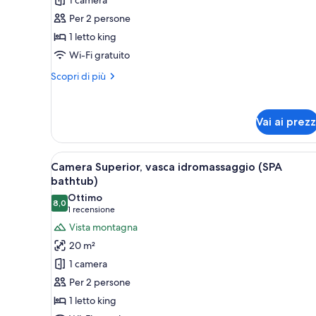
Camera
superior,
Per 2 persone
vasca
1 letto king
idromassaggio
Wi-Fi gratuito
(SPA
Altri
Scopri di più
bath
dettagli
tube)
per
Camera
Vai ai prezz
superior,
vasca
idromassaggio
Apri
Una camera da letto mansardata
7
(SPA
Camera Superior, vasca idromassaggio (SPA
tutte
bath
bathtub)
tube)
le
Ottimo
8,0
foto
8,0 su 10
(1
1 recensione
per
recensione)
Vista montagna
Camera
20 m²
Superior,
1 camera
vasca
Per 2 persone
idromassaggio
1 letto king
(SPA