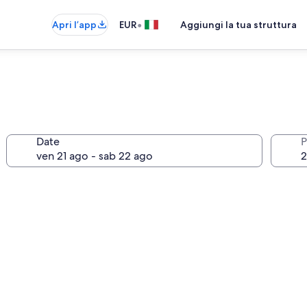
•
Apri l’app
EUR
Aggiungi la tua struttura
Date
P