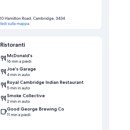
20 Hamilton Road, Cambridge, 3434
Vedi sulla mappa
Mappa
Ristoranti
McDonald's
16 min a piedi
Joe's Garage
4 min in auto
Royal Cambridge Indian Restaurant
5 min in auto
Smoke Collective
2 min in auto
Good George Brewing Co
11 min a piedi