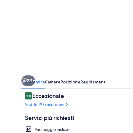
39+
Panoramica
Camere
Posizione
Regolamenti
Recensioni
Eccezionale
9,6
9,6 su 10
Vedi le 197 recensioni
Servizi più richiesti
Parcheggio incluso