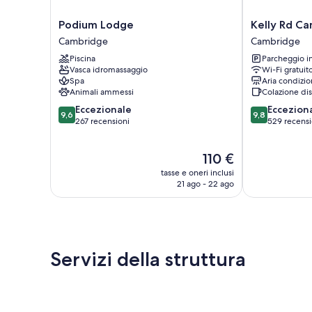
Podium
Kelly
Podium Lodge
Kelly Rd C
Lodge
Rd
Cambridge
Cambridge
Cambridge
Cambridge
Piscina
Parcheggio i
Lodge
Vasca idromassaggio
Wi-Fi gratuit
Cambridge
Spa
Aria condizio
Animali ammessi
Colazione di
9.6
9.8
Eccezionale
Eccezion
9,6
9,8
su
su
267 recensioni
529 recensi
10,
10,
Eccezionale,
Eccezionale,
Il
110 €
267
529
prezzo
recensioni
recensioni
tasse e oneri inclusi
attuale
21 ago - 22 ago
è
110 €
Servizi della struttura