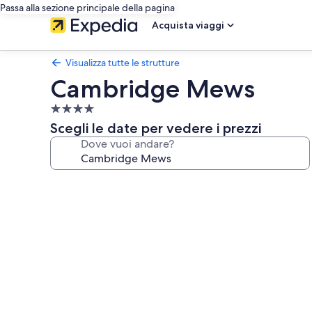
Passa alla sezione principale della pagina
Acquista viaggi
Visualizza tutte le strutture
Cambridge Mews
Struttura
a
Scegli le date per vedere i prezzi
4.0
Dove vuoi andare?
stelle
Galleria
fotografica
per
Cambridge
Mews