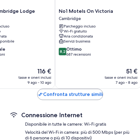
Guardaroba o armadi, cucine e frigoriferi
No1
ambridge Lodge
No1 Motels On Victoria
Motels
Cambridge
On
ncluso
Parcheggio incluso
Victoria
o
Wi-Fi gratuito
Cambridge
nata
Aria condizionata
sponibile
Servizi business
8.2
ale
Ottimo
8,2
su
oni
687 recensioni
10,
Ottimo,
Il
Il
116 €
51 €
687
prezzo
prezzo
recensioni
tasse e oneri inclusi
tasse e oneri inclusi
attuale
attuale
9 ago - 10 ago
7 ago - 8 ago
è
è
116 €
51 €
Confronta strutture simili
Connessione Internet
Disponibile in tutte le camere: Wi-Fi gratis
Velocità del Wi-Fi in camera: più di 500 Mbps (per più
di 6 persone o più di 10 dispositivi)