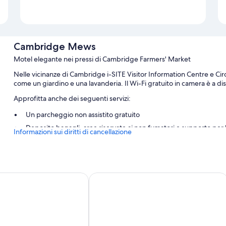
Cambridge Mews
Motel elegante nei pressi di Cambridge Farmers' Market
Nelle vicinanze di Cambridge i-SITE Visitor Information Centre e 
come un giardino e una lavanderia. Il Wi-Fi gratuito in camera è a dis
Approfitta anche dei seguenti servizi:
Un parcheggio non assistito gratuito
Deposito bagagli, aree riservate ai non fumatori e supporto per l
Informazioni sui diritti di cancellazione
Caratteristiche della camera
Tutte le camere di Cambridge Mews offrono comfort come biancheria da
dotazioni come il Wi-Fi gratis e sedie da scrivania.
bridge Lodge
No1 Motels On Victoria
I servizi aggiuntivi delle camere sono:
Seggioloni e vasche per il bagnetto
Vasche idromassaggio, set di cortesia e asciugacapelli