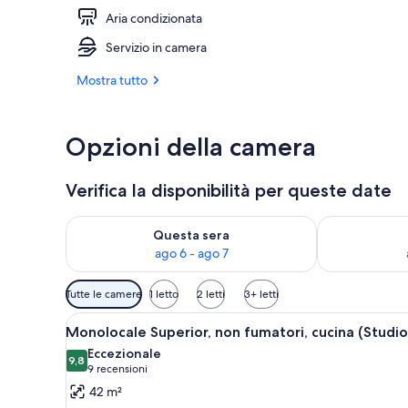
Aria condizionata
Reception
Servizio in camera
Mostra tutto
Opzioni della camera
Verifica la disponibilità per queste date
Verifica la disponibilità per questa sera, ago 6 - ago
Verifica la di
Questa sera
ago 6 - ago 7
Filtri
Tutte le camere
1 letto
2 letti
3+ letti
disponibili
Apri
Camera d'albergo con un letto,
per
10
Monolocale Superior, non fumatori, cucina (Studio
tutte
le
Eccezionale
le
9,8
camere
9,8 su 10
(9
9 recensioni
foto
recensioni)
42 m²
per