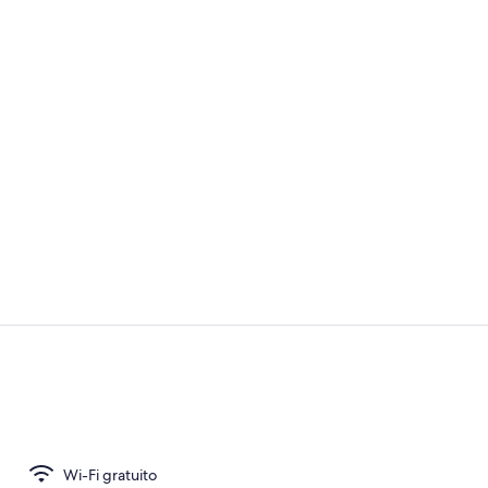
Reception
Reception
Wi-Fi gratuito