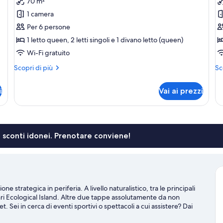
70 m²
Camera
S
1 camera
Superior,
S
Per 6 persone
non
1
1 letto queen, 2 letti singoli e 1 divano letto (queen)
fumatori,
c
Wi-Fi gratuito
cucina
d
(Two
le
Altri
Alt
Scopri di più
Sc
dettagli
de
Bedroom
n
per
pe
Apartment)
f
i
Vai ai prezzi
Camera
Su
c
Superior,
Su
non
1
fumatori,
ca
cucina
da
li sconti idonei. Prenotare conviene!
(Two
let
Bedroom
no
Apartment)
fu
cu
trategica in periferia. A livello naturalistico, tra le principali
ari Ecological Island. Altre due tappe assolutamente da non
ei in cerca di eventi sportivi o spettacoli a cui assistere? Dai
!
Vai alla guida turistica di Cambridge