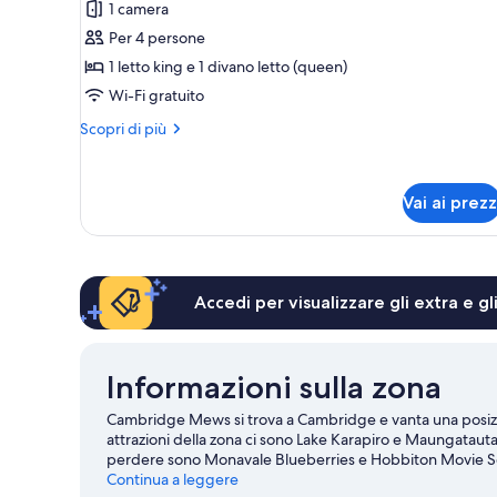
1 camera
Monolocale
Per 4 persone
Superior,
1 letto king e 1 divano letto (queen)
non
Wi-Fi gratuito
fumatori,
cucina
Altri
Scopri di più
(Studio)
dettagli
per
Monolocale
Vai ai prezz
Superior,
non
fumatori,
cucina
(Studio)
Accedi per visualizzare gli extra e g
Informazioni sulla zona
Cambridge Mews si trova a Cambridge e vanta una posizione s
attrazioni della zona ci sono Lake Karapiro e Maungataut
perdere sono Monavale Blueberries e Hobbiton Movie Set. S
un'occhiata a cosa propone Grassroots Trust Velodrome
Continua a leggere