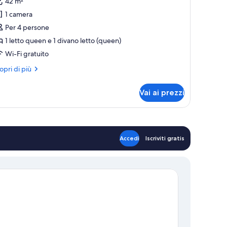
42 m²
uite
1 camera
uperior,
Per 4 persone
1 letto queen e 1 divano letto (queen)
amera
Wi-Fi gratuito
a
tto,
ri
opri di più
ttagli
on
r
umatori,
Vai ai prezzi
ite
ucina
perior,
mera
Accedi
Iscriviti gratis
to,
n
matori,
cina