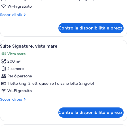
camere
Wi-Fi gratuito
da
Altri
Scopri di più
letto,
dettagli
vista
per
Controlla disponibilità e prezzi
mare
Suite,
2
camere
Apri
Un soggiorno moderno con una grande f
16
da
Suite Signature, vista mare
tutte
letto,
Vista mare
vista
le
mare
200 m²
foto
per
2 camere
Suite
Per 6 persone
Signature,
1 letto king, 2 letti queen e 1 divano letto (singolo)
vista
Wi-Fi gratuito
mare
Altri
Scopri di più
dettagli
per
Controlla disponibilità e prezzi
Suite
Signature,
vista
Una camera da letto moderna con un let