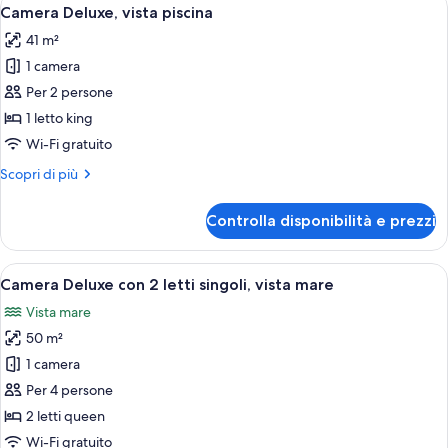
Apri
9
mare
Camera Deluxe, vista piscina
tutte
41 m²
le
1 camera
foto
per
Per 2 persone
Camera
1 letto king
Deluxe,
Wi-Fi gratuito
vista
Altri
Scopri di più
piscina
dettagli
per
Controlla disponibilità e prezzi
Camera
Deluxe,
vista
Apri
Un balcone con due sedie in vimini, un 
8
piscina
Camera Deluxe con 2 letti singoli, vista mare
tutte
Vista mare
le
50 m²
foto
per
1 camera
Camera
Per 4 persone
Deluxe
2 letti queen
con
Wi-Fi gratuito