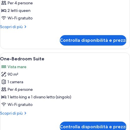
per
Per 4 persone
Camera
2 letti queen
Deluxe
Wi-Fi gratuito
con
Altri
Scopri di più
2
dettagli
letti
per
Controlla disponibilità e prezzi
Camera
singoli,
Deluxe
accesso
con
Apri
Un soggiorno moderno con un divano, u
alla
10
2
One-Bedroom Suite
tutte
piscina
letti
Vista mare
singoli,
le
accesso
90 m²
foto
alla
per
1 camera
piscina
One-
Per 4 persone
Bedroom
1 letto king e 1 divano letto (singolo)
Suite
Wi-Fi gratuito
Altri
Scopri di più
dettagli
per
Controlla disponibilità e prezzi
One-