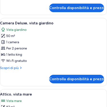
dettagli
letti
per
Controlla disponibilità e prezzi
Camera
singoli
Deluxe
(Garden
con
Apri
Una camera da letto moderna con un le
Access)
9
2
Camera Deluxe, vista giardino
tutte
letti
Vista giardino
singoli
le
(Garden
50 m²
foto
Access)
per
1 camera
Camera
Per 2 persone
Deluxe,
1 letto king
vista
Wi-Fi gratuito
giardino
Altri
Scopri di più
dettagli
per
Controlla disponibilità e prezzi
Camera
Deluxe,
vista
Apri
Un'area living esterna moderna con tet
8
giardino
Attico, vista mare
tutte
Vista mare
le