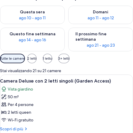
Verifica la disponibilità per questa sera, ago 10 - ago 11
Verifica la disponibilità per d
Questa sera
Domani
ago 10 - ago 11
ago 11 - ago 12
Verifica la disponibilità per questo fine settimana, ago 14 - ag
Verifica la disponibilità per i
Questo fine settimana
Il prossimo fine
settimana
ago 14 - ago 16
ago 21 - ago 23
Filtri
Tutte le camere
2 letti
1 letto
3+ letti
disponibili
per
Stai visualizzando 21 su 21 camere
le
Apri
Una camera da letto moderna con un le
8
Camera Deluxe con 2 letti singoli (Garden Access)
camere
tutte
Vista giardino
le
50 m²
foto
per
Per 4 persone
Camera
2 letti queen
Deluxe
Wi-Fi gratuito
con
Altri
Scopri di più
2