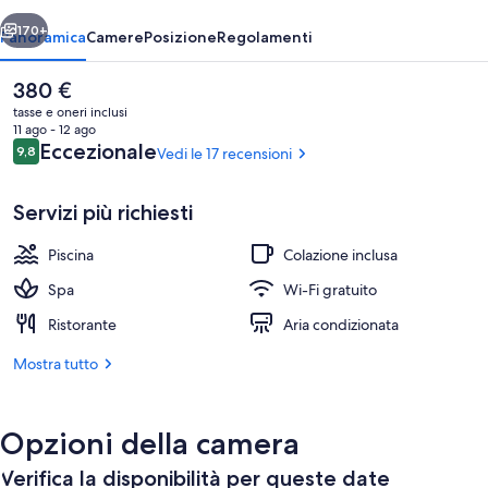
ietro
Avanti
170+
Panoramica
Camere
Posizione
Regolamenti
Il
380 €
prezzo
tasse e oneri inclusi
attuale
11 ago - 12 ago
è
Recensioni
Eccezionale
9,8
Vedi le 17 recensioni
9,8 su 10
380 €
Servizi più richiesti
Piscina
Colazione inclusa
2 piscine all'aperto, ombrelloni da pisci
Spa
Wi-Fi gratuito
Ristorante
Aria condizionata
Mostra tutto
Opzioni della camera
Verifica la disponibilità per queste date