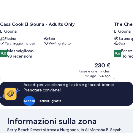
Casa Cook El Gouna - Adults Only
The Che
El Gouna
El Gouna
Piscina
Spa
Su una s
Parcheggio incluso
Wi-Fi gratuito
Spa
9.0
9.6
Meraviglioso
Eccez
9,0
9,6
su
su
98 recensioni
116 re
10,
10,
Il
230 €
Meraviglioso,
Eccezional
prezzo
tasse e oneri inclusi
98
116
attuale
23 ago - 24 ago
recensioni
recensioni
è
Accedi per visualizzare gli extra e gli sconti idonei.
230 €
Prenotare conviene!
Accedi
Iscriviti gratis
Informazioni sulla zona
Serry Beach Resort si trova a Hurghada, in Al Mamsha El Seyahi,