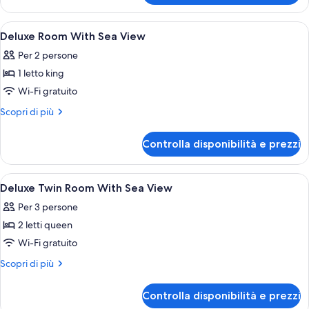
Bedroom
Suite
Apri
Minibar, una cassaforte in camera, tend
4
Deluxe Room With Sea View
tutte
Per 2 persone
le
1 letto king
foto
per
Wi-Fi gratuito
Deluxe
Altri
Scopri di più
Room
dettagli
per
With
Controlla disponibilità e prezzi
Deluxe
Sea
Room
View
With
Apri
Minibar, una cassaforte in camera, tend
4
Sea
Deluxe Twin Room With Sea View
tutte
View
Per 3 persone
le
2 letti queen
foto
per
Wi-Fi gratuito
Deluxe
Altri
Scopri di più
Twin
dettagli
per
Room
Controlla disponibilità e prezzi
Deluxe
With