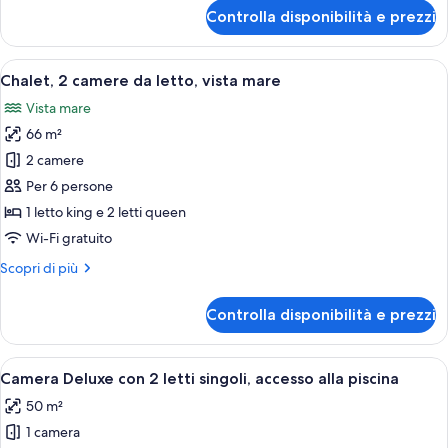
per
Controlla disponibilità e prezzi
Attico,
vista
piscina
Apri
Una camera da letto moderna con un le
11
Chalet, 2 camere da letto, vista mare
tutte
Vista mare
le
66 m²
foto
per
2 camere
Chalet,
Per 6 persone
2
1 letto king e 2 letti queen
camere
Wi-Fi gratuito
da
Altri
Scopri di più
letto,
dettagli
vista
per
Controlla disponibilità e prezzi
mare
Chalet,
2
camere
Apri
Camera da letto moderna con due letti, 
9
da
Camera Deluxe con 2 letti singoli, accesso alla piscina
tutte
letto,
50 m²
vista
le
mare
1 camera
foto