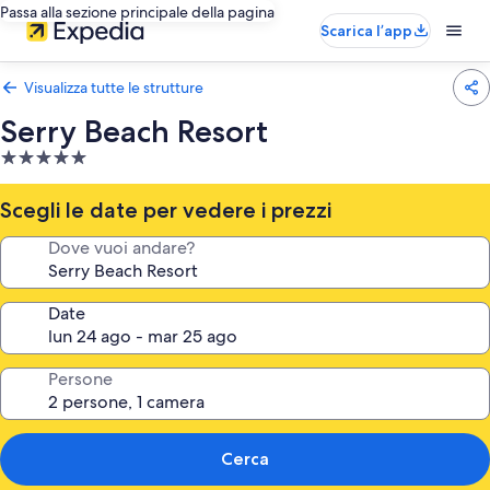
Passa alla sezione principale della pagina
Scarica l’app
Visualizza tutte le strutture
Serry Beach Resort
Struttura
a
5.0
Scegli le date per vedere i prezzi
stelle
Dove vuoi andare?
Date
Persone
Cerca