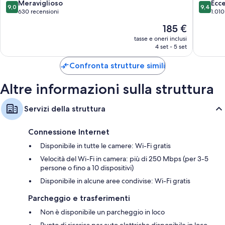
All
9.0
9.4
Meraviglioso
Ecc
9,0
9,4
inclusive
su
su
630 recensioni
1.010
Makadi
10,
10,
Il
185 €
Bay
Meraviglioso,
Eccezion
prezzo
630
1.010
tasse e oneri inclusi
attuale
4 set - 5 set
recensioni
recensio
è
185 €
Confronta strutture simili
Altre informazioni sulla struttura
Servizi della struttura
Connessione Internet
Disponibile in tutte le camere: Wi-Fi gratis
Velocità del Wi-Fi in camera: più di 250 Mbps (per 3-5
persone o fino a 10 dispositivi)
Disponibile in alcune aree condivise: Wi-Fi gratis
Parcheggio e trasferimenti
Non è disponibile un parcheggio in loco
Punto di ricarica per auto elettriche disponibile in loco