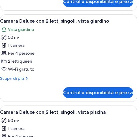
Controlla disponibilità e prezzi
Camera
singoli,
Deluxe
accesso
con
Apri
Una moderna camera d'albergo con due le
alla
8
2
Camera Deluxe con 2 letti singoli, vista giardino
tutte
piscina
letti
Vista giardino
singoli,
le
accesso
50 m²
foto
alla
per
1 camera
piscina
Camera
Per 4 persone
Deluxe
2 letti queen
con
Wi-Fi gratuito
2
Altri
Scopri di più
letti
dettagli
singoli,
per
Controlla disponibilità e prezzi
vista
Camera
Deluxe
giardino
con
Apri
Un balcone con due poltrone in vimini 
10
2
Camera Deluxe con 2 letti singoli, vista piscina
tutte
letti
50 m²
singoli,
le
vista
1 camera
foto
giardino
per
Per 4 persone