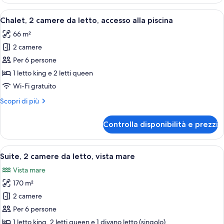
Deluxe,
vista
Apri
Una camera d'albergo moderna con un l
7
mare
Chalet, 2 camere da letto, accesso alla piscina
tutte
66 m²
le
2 camere
foto
per
Per 6 persone
Chalet,
1 letto king e 2 letti queen
2
Wi-Fi gratuito
camere
Altri
Scopri di più
da
dettagli
letto,
per
Controlla disponibilità e prezzi
Chalet,
accesso
2
alla
camere
Apri
Una moderna camera d'hotel con un let
piscina
15
da
Suite, 2 camere da letto, vista mare
tutte
letto,
Vista mare
accesso
le
alla
170 m²
foto
piscina
per
2 camere
Suite,
Per 6 persone
2
1 letto king, 2 letti queen e 1 divano letto (singolo)