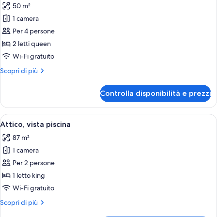
50 m²
foto
per
1 camera
Camera
Per 4 persone
Deluxe
2 letti queen
con
Wi-Fi gratuito
2
Altri
Scopri di più
letti
dettagli
singoli
per
Controlla disponibilità e prezzi
(Private
Camera
Deluxe
Garden)
con
Apri
Un balcone con vasca idromassaggio, pia
11
2
Attico, vista piscina
tutte
letti
87 m²
singoli
le
(Private
1 camera
foto
Garden)
per
Per 2 persone
Attico,
1 letto king
vista
Wi-Fi gratuito
piscina
Altri
Scopri di più
dettagli