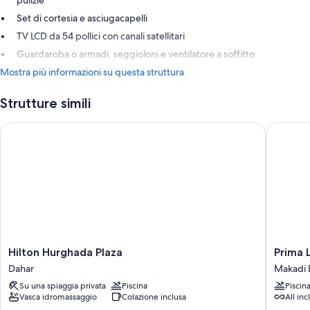
pulizie
Set di cortesia e asciugacapelli
TV LCD da 54 pollici con canali satellitari
Guardaroba o armadi, seggioloni e ventilatore a soffitto
Mostra più informazioni su questa struttura
Strutture simili
Hilton Hurghada Plaza
Prima Lif
Hilton
Prima
Hilton Hurghada Plaza
Prima L
Hurghada
Life
Dahar
Makadi 
Plaza
Makadi
Su una spiaggia privata
Piscina
Piscin
Dahar
Hotel
Vasca idromassaggio
Colazione inclusa
All inc
-