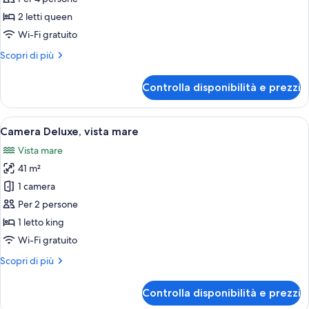
Camera
2 letti queen
Deluxe
Wi-Fi gratuito
con
Altri
Scopri di più
2
dettagli
letti
per
Controlla disponibilità e prezzi
Camera
singoli,
Deluxe
vista
con
Apri
Un balcone con due poltrone in vimini 
piscina
8
2
Camera Deluxe, vista mare
tutte
letti
Vista mare
singoli,
le
vista
41 m²
foto
piscina
per
1 camera
Camera
Per 2 persone
Deluxe,
1 letto king
vista
Wi-Fi gratuito
mare
Altri
Scopri di più
dettagli
per
Controlla disponibilità e prezzi
Camera