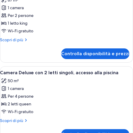
87 m²
foto
per
1 camera
Attico,
Per 2 persone
vista
1 letto king
mare
Wi-Fi gratuito
Altri
Scopri di più
dettagli
per
Controlla disponibilità e prezzi
Attico,
vista
mare
Apri
Una stanza con due poltrone in vimini 
8
Camera Deluxe con 2 letti singoli, accesso alla piscina
tutte
50 m²
le
1 camera
foto
per
Per 4 persone
Camera
2 letti queen
Deluxe
Wi-Fi gratuito
con
Altri
Scopri di più
2
dettagli
letti
per