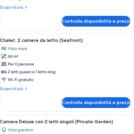
2
Altri
Scopri di più
letti
dettagli
singoli,
per
Controlla disponibilità e prezzi
vista
Camera
Deluxe
mare
con
Apri
Un balcone con mobili in vimini, un tav
11
2
Chalet, 2 camere da letto (Seafront)
tutte
letti
Vista mare
singoli,
le
vista
66 m²
foto
mare
per
Per 6 persone
Chalet,
2 letti queen e 1 letto king
2
Wi-Fi gratuito
camere
Altri
Scopri di più
da
dettagli
letto
per
Controlla disponibilità e prezzi
Chalet,
(Seafront)
2
camere
Apri
Un interno moderno con due poltrone in
7
da
Camera Deluxe con 2 letti singoli (Private Garden)
tutte
letto
Vista giardino
(Seafront)
le