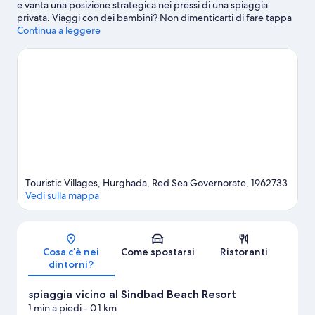
e vanta una posizione strategica nei pressi di una spiaggia
privata. Viaggi con dei bambini? Non dimenticarti di fare tappa
a Parco Acquatico Sindbad. Con proposte divertenti come
Continua a leggere
snorkeling e windsurf nelle vicinanze, annoiarsi in acqua è
impossibile.
Vai alla guida turistica di Hurghada
Mostra altri resort a Hurghada
Touristic Villages, Hurghada, Red Sea Governorate, 1962733
Vedi sulla mappa
Mappa
Cosa c’è nei
Come spostarsi
Ristoranti
dintorni?
spiaggia vicino al Sindbad Beach Resort
1 min a piedi
- 0.1 km