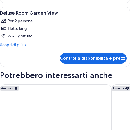
Twin
Sea
Room
Apri
Minibar, una cassaforte in camera, tend
4
View
With
Deluxe Room Garden View
tutte
Sea
Per 2 persone
View
le
1 letto king
foto
per
Wi-Fi gratuito
Deluxe
Altri
Scopri di più
Room
dettagli
per
Garden
Controlla disponibilità e prezzi
Deluxe
View
Room
Garden
Potrebbero interessarti anche
View
Casa Cook El Gouna - Adults Only
The Ched
Annuncio
Annuncio