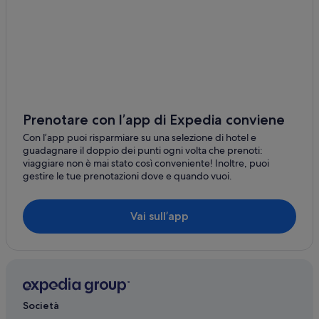
Appin: hotel
Corrimal: hotel
Maddens Plains: hotel
Mount Keira: hotel
Werri Beach: hotel
Lake Heights: hotel
Prenotare con l’app di Expedia conviene
Oak Flats: hotel
Con l’app puoi risparmiare su una selezione di hotel e
guadagnare il doppio dei punti ogni volta che prenoti:
Bulli: hotel
viaggiare non è mai stato così conveniente! Inoltre, puoi
gestire le tue prenotazioni dove e quando vuoi.
Kembla Grange: hotel
Austinmer: hotel
Vai sull’app
Robertson: hotel
Woonona: hotel
Wollongong: hotel
Unanderra: hotel
Società
Wilton: hotel