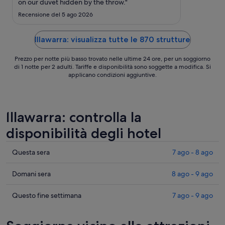
ago
on our duvet hidden by the throw."
-
Recensione del 5 ago 2026
24
ago
Illawarra: visualizza tutte le 870 strutture
Prezzo per notte più basso trovato nelle ultime 24 ore, per un soggiorno
di 1 notte per 2 adulti. Tariffe e disponibilità sono soggette a modifica. Si
applicano condizioni aggiuntive.
Illawarra: controlla la
disponibilità degli hotel
Cerca
Questa sera
7 ago - 8 ago
i
prezzi
Cerca
Domani sera
8 ago - 9 ago
a
i
Illawarra
prezzi
Cerca
Questo fine settimana
7 ago - 9 ago
per
a
i
stasera,
Illawarra
prezzi