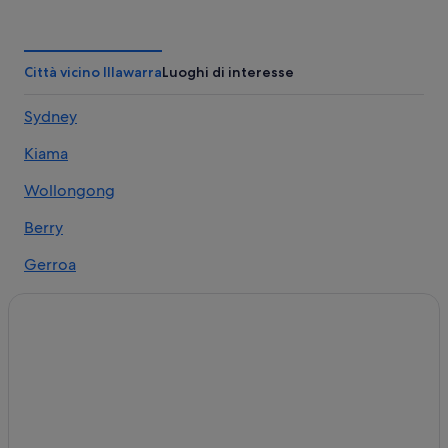
Dapto: hotel
Kiama: hotel
Stanwell Tops: hotel
Città vicino Illawarra
Luoghi di interesse
Bargo: hotel
Sydney
Wollongong CBD: hotel
Kiama
Jamberoo: hotel
Stanwell Park: hotel
Wollongong
Delta Force Paintball: hotel nelle vicinanze
Berry
Port Kembla: hotel
Gerroa
Figtree: hotel
Robertson
Cringila: hotel
Thirroul: hotel
Kiama Downs: hotel
Shell Cove: hotel
Tongarra: hotel