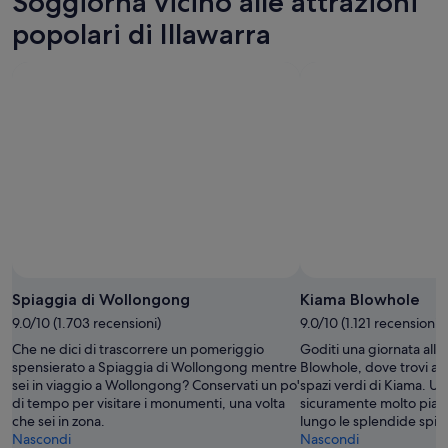
Soggiorna vicino alle attrazioni
7
per
a
ago
domani
Illawarra
popolari di Illawarra
-
notte,
per
8
8
questo
ago
ago
weekend,
-
7
9
ago
ago
-
9
ago
Spiaggia di Wollongong
Kiama Blowhole
9.0/10 (1.703 recensioni)
9.0/10 (1.121 recensioni)
Che ne dici di trascorrere un pomeriggio
Goditi una giornata all'
spensierato a Spiaggia di Wollongong mentre
Blowhole, dove trovi alc
sei in viaggio a Wollongong? Conservati un po'
spazi verdi di Kiama. Una
di tempo per visitare i monumenti, una volta
sicuramente molto piac
che sei in zona.
lungo le splendide spi
Nascondi
Nascondi