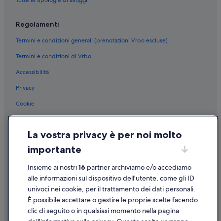
Regolamenti
Termini e condizioni generali (prenotazioni Vrbo escluse)
Termini e condizioni di Vrbo
Accessibilità
Privacy
Cookie
Condizioni per l'utilizzo
La vostra privacy è per noi molto
Informazioni legali/Contatti
importante
Linee guida sui contenuti e segnalazione dei contenuti
Insieme ai nostri
16
partner archiviamo e/o accediamo
Supporto
alle informazioni sul dispositivo dell'utente, come gli ID
univoci nei cookie, per il trattamento dei dati personali.
Assistenza clienti
È possibile accettare o gestire le proprie scelte facendo
Contattaci
clic di seguito o in qualsiasi momento nella pagina