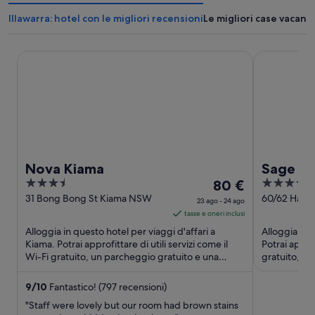
Illawarra: hotel con le migliori recensioni
Le migliori case vacanze
Nova Kiama
Sage Hotel
Nova Kiama
Sage H
3.5
Il
4
80 €
out
prezzo
out
31 Bong Bong St Kiama NSW
60/62 Harbo
23 ago - 24 ago
Wollongon
of
è
of
tasse e oneri inclusi
5
80 €
5
Alloggia in questo hotel per viaggi d'affari a
Alloggia in 
a
Kiama. Potrai approfittare di utili servizi come il
Potrai approf
Wi-Fi gratuito, un parcheggio gratuito e una
notte
gratuito, la
palestra. Nelle ...
palestra. Nel
nel
periodo
9
/
10
Fantastico! (797 recensioni)
23
"Staff were lovely but our room had brown stains