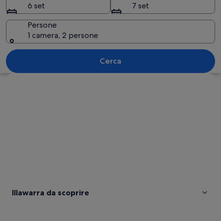
6 set
7 set
Persone
1 camera, 2 persone
Una strada costiera sinuosa che costegg
Cerca
Guarda la mappa
Illawarra da scoprire