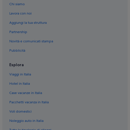
Shellharbour: hotel
Chi siamo
Helensburgh: hotel
Lavora con noi
Wollongong: Ville
Aggiungi la tua struttura
Wollongong: Ostelli
Partnership
Wollongong: Campeggi
Novità e comunicati stampa
Wollongong: B&B
Pubblicità
Wollongong: Appartamenti
Wollongong: Case private in affitto
Esplora
Wollongong: hotel a 3 stelle
Viaggi in Italia
Hotel in Italia
Case vacanze in Italia
Pacchetti vacanza in Italia
Voli domestici
Noleggio auto in Italia
Tutte le tipologie di alloggi