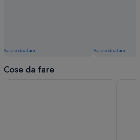
Vai alle strutture
Vai alle strutture
Cose da fare
eSIM: Pacchetto Airalo Australian
Tour dei pu