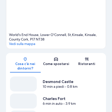
scegli attività come equitazione e gite a piedi o in bici.
Vai alla
guida turistica di Kinsale
World's End House, Lower O'Connell, St,Kinsale, Kinsale,
County Cork, P17 NT38
Vedi sulla mappa
Mappa
Cosa c’è nei
Come spostarsi
Ristoranti
dintorni?
Desmond Castle
10 min a piedi
- 0.8 km
Charles Fort
6 min in auto
- 3.9 km