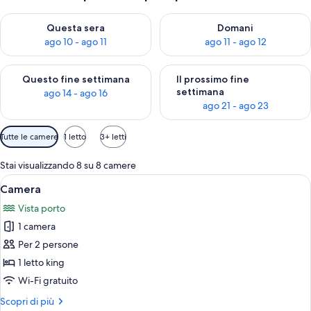
Verifica la disponibilità per questa sera, ago 10 - ago 11
Verifica la disponibilità per d
Questa sera
Domani
ago 10 - ago 11
ago 11 - ago 12
Verifica la disponibilità per questo fine settimana, ago 14 - ag
Verifica la disponibilità per i
Questo fine settimana
Il prossimo fine
settimana
ago 14 - ago 16
ago 21 - ago 23
Filtri
Tutte le camere
1 letto
3+ letti
disponibili
per
Stai visualizzando 8 su 8 camere
le
Apri
Camera d'albergo con un ampio letto, v
3
Camera
camere
tutte
Vista porto
le
1 camera
foto
per
Per 2 persone
Camera
1 letto king
Wi-Fi gratuito
Altri
Scopri di più