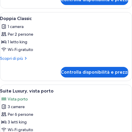
Doppia
Luxury,
balcone
Apri
Camera d'albergo con un letto grande, u
2
Doppia Classic
tutte
1 camera
le
Per 2 persone
foto
per
1 letto king
Doppia
Wi-Fi gratuito
Classic
Altri
Scopri di più
dettagli
per
Controlla disponibilità e prezzi
Doppia
Classic
Apri
Suite Luxury, vista porto | Area soggior
6
Suite Luxury, vista porto
tutte
Vista porto
le
3 camere
foto
per
Per 6 persone
Suite
3 letti king
Luxury,
Wi-Fi gratuito