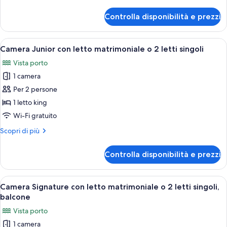
dettagli
per
Controlla disponibilità e prezzi
Camera
Apri
Camera Junior con letto matrimoniale o 
2
Camera Junior con letto matrimoniale o 2 letti singoli
tutte
Vista porto
le
1 camera
foto
per
Per 2 persone
Camera
1 letto king
Junior
Wi-Fi gratuito
con
Altri
Scopri di più
letto
dettagli
matrimoniale
per
Controlla disponibilità e prezzi
Camera
o
Junior
2
con
Apri
Camera Signature con letto matrimoniale
letti
2
letto
Camera Signature con letto matrimoniale o 2 letti singoli,
tutte
singoli
matrimoniale
balcone
o
le
Vista porto
2
foto
letti
1 camera