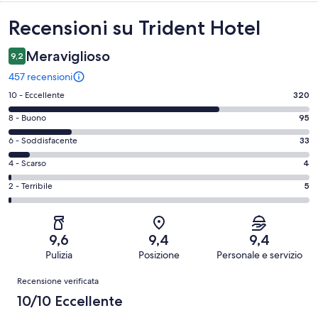
Recensioni
Recensioni su Trident Hotel
Meraviglioso
9,2
457 recensioni
Valutazione
10 - Eccellente
320
di
Valutazione
8 - Buono
95
10
di
-
Valutazione
6 - Soddisfacente
33
8
Eccellente.
di
-
Valutazione
4 - Scarso
4
320
6
Buono.
di
su
-
Valutazione
2 - Terribile
5
95
4
457
Soddisfacente.
di
su
-
recensioni
33
2
457
Scarso.
su
-
recensioni
4
9,6
9,4
9,4
457
Terribile.
su
Pulizia
Posizione
Personale e servizio
recensioni
5
457
Recensioni
su
Recensione verificata
recensioni
457
10/10 Eccellente
recensioni