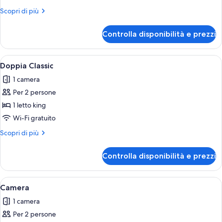
vista
Altri
Scopri di più
porto
dettagli
per
Controlla disponibilità e prezzi
Suite
Luxury,
vista
Apri
Doppia Classic | Wi-Fi gratuito, lenzuo
2
porto
Doppia Classic
tutte
1 camera
le
Per 2 persone
foto
per
1 letto king
Doppia
Wi-Fi gratuito
Classic
Altri
Scopri di più
dettagli
per
Controlla disponibilità e prezzi
Doppia
Classic
Apri
Camera | Wi-Fi gratuito, lenzuola
3
Camera
tutte
1 camera
le
Per 2 persone
foto