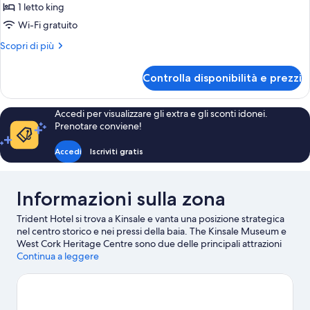
per
1 letto king
Camera
Wi-Fi gratuito
Altri
Scopri di più
dettagli
per
Controlla disponibilità e prezzi
Camera
Accedi per visualizzare gli extra e gli sconti idonei.
Prenotare conviene!
Accedi
Iscriviti gratis
Informazioni sulla zona
Trident Hotel si trova a Kinsale e vanta una posizione strategica
nel centro storico e nei pressi della baia. The Kinsale Museum e
West Cork Heritage Centre sono due delle principali attrazioni
culturali della zona. Kinsale Golf Club e Old Head Golf Links,
Continua a leggere
invece, sono due tappe fondamentali per chi ama le attività.
Desmond Castle e James Fort sono altri due luoghi da visitare
consigliati. Divertiti in acqua grazie alle divertenti tante discipline
sportive della zona, ad esempio vela, oppure vivi l'avventura e