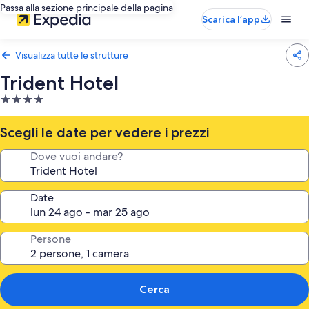
Passa alla sezione principale della pagina
Scarica l’app
Visualizza tutte le strutture
Trident Hotel
Struttura
a
4.0
Scegli le date per vedere i prezzi
stelle
Dove vuoi andare?
Date
Persone
Cerca