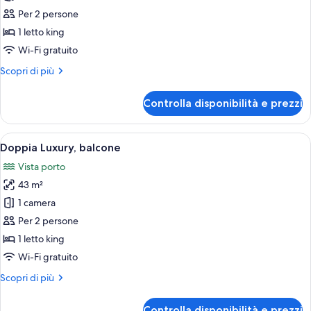
per
singoli
Per 2 persone
Camera
Signature
1 letto king
con
Wi-Fi gratuito
letto
Altri
Scopri di più
matrimoniale
dettagli
o
per
Controlla disponibilità e prezzi
Camera
2
Signature
letti
con
Apri
Un'ampia zona giorno con divano, tavol
singoli,
2
letto
Doppia Luxury, balcone
tutte
matrimoniale
balcone
Vista porto
o
le
2
43 m²
foto
letti
per
1 camera
singoli,
Doppia
balcone
Per 2 persone
Luxury,
1 letto king
balcone
Wi-Fi gratuito
Altri
Scopri di più
dettagli
per
Controlla disponibilità e prezzi