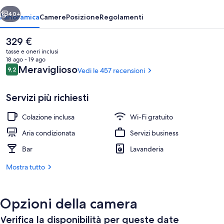
ietro
Avanti
40+
Panoramica
Camere
Posizione
Regolamenti
Il
329 €
prezzo
tasse e oneri inclusi
attuale
18 ago - 19 ago
è
Recensioni
Meraviglioso
9,2
Vedi le 457 recensioni
9,2 su 10
329 €
Servizi più richiesti
Colazione inclusa
Wi-Fi gratuito
Esterni
Aria condizionata
Servizi business
Bar
Lavanderia
Mostra tutto
Opzioni della camera
Verifica la disponibilità per queste date