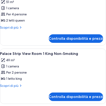
51 m²
King
le
Non-
1 camera
foto
Smoking
per
Per 4 persone
Octavius
2 letti queen
Pool
Altri
Scopri di più
View
dettagli
Room
per
Controlla disponibilità e prezzi
Octavius
2
Pool
Queens
View
Apri
Una camera d'albergo con un letto gra
Non-
4
Room
Palace Strip View Room 1 King Non-Smoking
tutte
2
Smoking
49 m²
Queens
le
Non-
1 camera
foto
Smoking
per
Per 2 persone
Palace
1 letto king
Strip
Altri
Scopri di più
View
dettagli
Room
per
Controlla disponibilità e prezzi
Palace
1
Strip
King