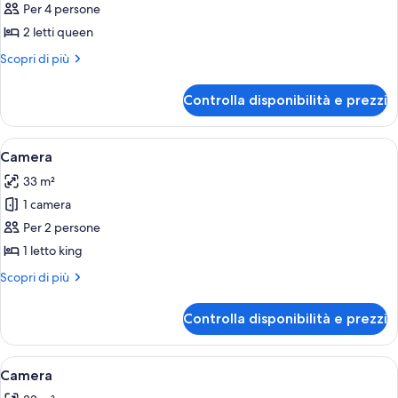
per
Per 4 persone
Camera
2 letti queen
Altri
Scopri di più
dettagli
per
Controlla disponibilità e prezzi
Camera
Apri
Una camera d'albergo con un letto gran
5
Camera
tutte
33 m²
le
1 camera
foto
per
Per 2 persone
Camera
1 letto king
Altri
Scopri di più
dettagli
per
Controlla disponibilità e prezzi
Camera
Apri
Una camera d'albergo con un letto gran
4
Camera
tutte