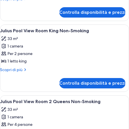
dettagli
per
Controlla disponibilità e prezzi
Camera
Apri
Una camera d'albergo con un letto gra
4
Julius Pool View Room King Non-Smoking
tutte
33 m²
le
1 camera
foto
per
Per 2 persone
Julius
1 letto king
Pool
Altri
Scopri di più
View
dettagli
Room
per
Controlla disponibilità e prezzi
Julius
King
Pool
Non-
View
Apri
Camera d'albergo con due letti, una s
Smoking
4
Room
Julius Pool View Room 2 Queens Non-Smoking
tutte
King
33 m²
Non-
le
Smoking
1 camera
foto
per
Per 4 persone