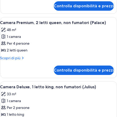
per
Queen,
Controlla disponibilità e prezzi
Palace
Non-
Premium
Smoking
Studio,
Apri
Una camera d'albergo con due letti, un
4
(Newly
2
Camera Premium, 2 letti queen, non fumatori (Palace)
tutte
Queen,
Renovated)
48 m²
Non-
le
Smoking
1 camera
foto
(Newly
per
Per 4 persone
Renovated)
Camera
2 letti queen
Premium,
Altri
Scopri di più
2
dettagli
letti
per
Controlla disponibilità e prezzi
Camera
queen,
Premium,
non
2
Apri
Una camera d'albergo con un letto gra
fumatori
5
letti
Camera Deluxe, 1 letto king, non fumatori (Julius)
tutte
queen,
(Palace)
33 m²
non
le
fumatori
1 camera
foto
(Palace)
per
Per 2 persone
Camera
1 letto king