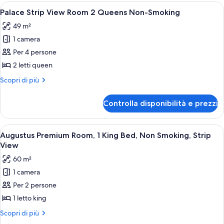
View
Apri
Una camera d'albergo con due letti, un
Non-
4
Room
Palace Strip View Room 2 Queens Non-Smoking
tutte
1
Smoking
49 m²
King
le
Non-
1 camera
foto
Smoking
per
Per 4 persone
Palace
2 letti queen
Strip
Altri
Scopri di più
View
dettagli
Room
per
Controlla disponibilità e prezzi
Palace
2
Strip
Queens
View
Apri
Una camera d'albergo con un letto gr
Non-
5
Room
Augustus Premium Room, 1 King Bed, Non Smoking, Strip
tutte
2
Smoking
View
Queens
le
60 m²
Non-
foto
Smoking
1 camera
per
Per 2 persone
Augustus
Premium
1 letto king
Room,
Altri
Scopri di più
1
dettagli