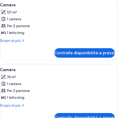
Apri
Un soggiorno moderno con un divano c
8
Camera
tutte
121 m²
le
1 camera
foto
per
Per 2 persone
Camera
1 letto king
Altri
Scopri di più
dettagli
per
Controlla disponibilità e prezzi
Camera
Apri
Una hall d'hotel moderna con un divan
5
Camera
tutte
74 m²
le
1 camera
foto
per
Per 2 persone
Camera
1 letto king
Altri
Scopri di più
dettagli
per
Controlla disponibilità e prezzi