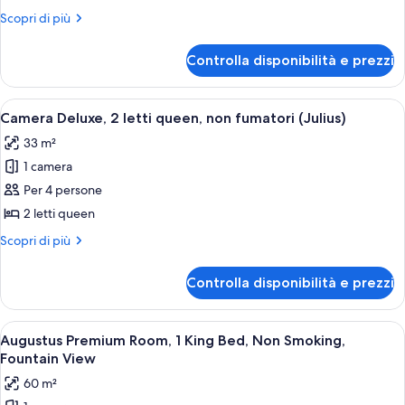
Deluxe,
Altri
Scopri di più
1
dettagli
letto
per
Controlla disponibilità e prezzi
Camera
king,
Deluxe,
non
1
Apri
Camera d'albergo con due letti, una s
fumatori
5
letto
Camera Deluxe, 2 letti queen, non fumatori (Julius)
tutte
king,
(Julius)
33 m²
non
le
fumatori
1 camera
foto
(Julius)
per
Per 4 persone
Camera
2 letti queen
Deluxe,
Altri
Scopri di più
2
dettagli
letti
per
Controlla disponibilità e prezzi
Camera
queen,
Deluxe,
non
2
Apri
Una camera d'albergo con un letto gr
fumatori
6
letti
Augustus Premium Room, 1 King Bed, Non Smoking,
tutte
queen,
(Julius)
Fountain View
non
le
60 m²
fumatori
foto
(Julius)