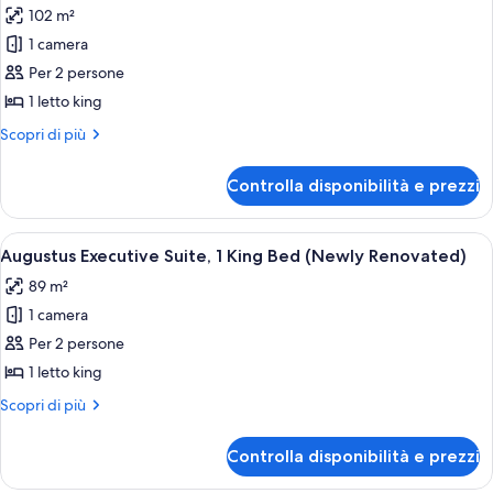
King
102 m²
Bed
le
1 camera
foto
per
Per 2 persone
Augustus
1 letto king
Premium
Altri
Scopri di più
Suite,
dettagli
1
per
Controlla disponibilità e prezzi
Augustus
King
Premium
Bed
Suite,
Apri
Una moderna camera d'albergo con un d
(Newly
4
1
Augustus Executive Suite, 1 King Bed (Newly Renovated)
tutte
King
Renovated)
89 m²
Bed
le
(Newly
1 camera
foto
Renovated)
per
Per 2 persone
Augustus
1 letto king
Executive
Altri
Scopri di più
Suite,
dettagli
1
per
Controlla disponibilità e prezzi
Augustus
King
Executive