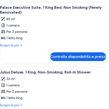
Bed
Suite,
Apri
Una camera d'albergo con un letto gra
(Newly
4
1
Palace Executive Suite, 1 King Bed, Non Smoking (Newly
tutte
King
Renovated)
Renovated)
Bed
le
85 m²
(Newly
foto
Renovated)
1 camera
per
Per 2 persone
Palace
Executive
1 letto king
Suite,
Altri
Scopri di più
1
dettagli
per
King
Controlla disponibilità e prezzi
Palace
Bed,
Executive
Non
Suite,
Apri
Una camera d'albergo con un letto gra
5
Smoking
1
Julius Deluxe, 1 King, Non-Smoking, Roll-In Shower
tutte
King
(Newly
33 m²
Bed,
le
Renovated)
Non
1 camera
foto
Smoking
per
Per 2 persone
(Newly
Julius
Renovated)
1 letto king
Deluxe,
Altri
Scopri di più
1