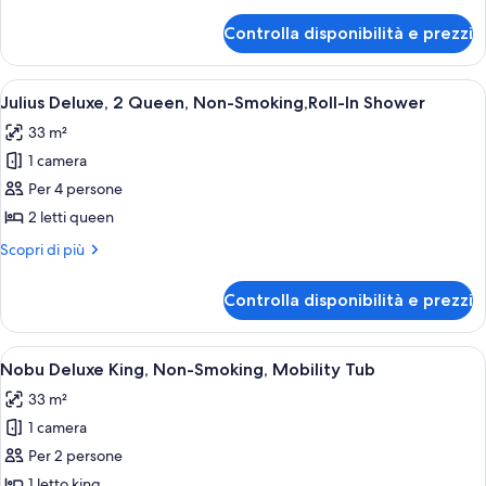
dettagli
King,
per
Controlla disponibilità e prezzi
Julius
Non-
Deluxe,
Smoking,
1
Apri
Camera d'albergo con due letti, una s
Roll-
5
King,
Julius Deluxe, 2 Queen, Non-Smoking,Roll-In Shower
tutte
Non-
In
33 m²
Smoking,
le
Shower
Roll-
1 camera
foto
In
per
Per 4 persone
Shower
Julius
2 letti queen
Deluxe,
Altri
Scopri di più
2
dettagli
Queen,
per
Controlla disponibilità e prezzi
Julius
Non-
Deluxe,
Smoking,Roll-
2
Apri
Una camera d'albergo con un ampio letto
In
4
Queen,
Nobu Deluxe King, Non-Smoking, Mobility Tub
tutte
Non-
Shower
33 m²
Smoking,Roll-
le
In
1 camera
foto
Shower
per
Per 2 persone
Nobu
1 letto king