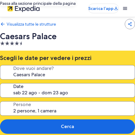
Passa alla sezione principale della pagina
Scarica l’app
Visualizza tutte le strutture
Caesars Palace
Struttura
a
4.5
Scegli le date per vedere i prezzi
stelle
Dove vuoi andare?
Date
Persone
Cerca