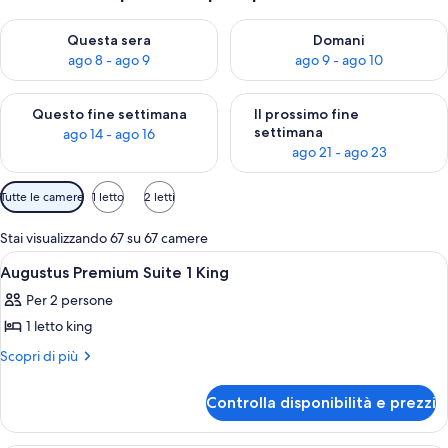
Verifica la disponibilità per questa sera, ago 8 - ago 9
Verifica la disponibilità per d
Questa sera
Domani
ago 8 - ago 9
ago 9 - ago 10
Verifica la disponibilità per questo fine settimana, ago 14 - ag
Verifica la disponibilità per i
Questo fine settimana
Il prossimo fine
settimana
ago 14 - ago 16
ago 21 - ago 23
Filtri
Tutte le camere
1 letto
2 letti
disponibili
per
Stai visualizzando 67 su 67 camere
le
Apri
Una camera d'albergo con un letto, un
3
Augustus Premium Suite 1 King
camere
tutte
Per 2 persone
le
1 letto king
foto
per
Altri
Scopri di più
dettagli
Augustus
per
Premium
Controlla disponibilità e prezzi
Augustus
Suite
Premium
1
Suite