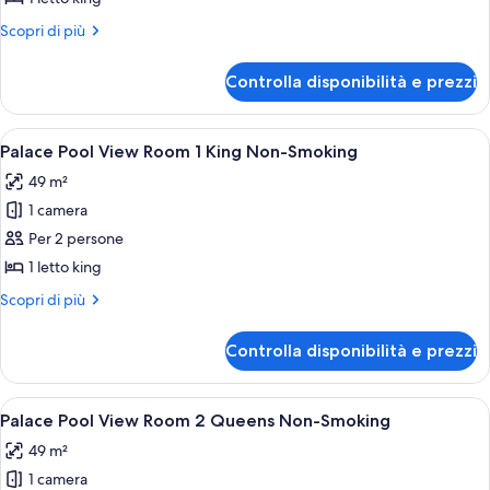
Deluxe
Altri
Scopri di più
King,
dettagli
Non-
per
Controlla disponibilità e prezzi
Nobu
Smoking,
Deluxe
Mobility
King,
Apri
Una camera d'albergo con un letto gr
Tub
4
Non-
Palace Pool View Room 1 King Non-Smoking
tutte
Smoking,
49 m²
Mobility
le
Tub
1 camera
foto
per
Per 2 persone
Palace
1 letto king
Pool
Altri
Scopri di più
View
dettagli
Room
per
Controlla disponibilità e prezzi
Palace
1
Pool
King
View
Apri
Una camera d'albergo con due letti, un
Non-
4
Room
Palace Pool View Room 2 Queens Non-Smoking
tutte
1
Smoking
49 m²
King
le
Non-
1 camera
foto