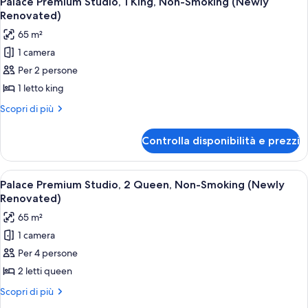
Palace Premium Studio, 1 King, Non-Smoking (Newly
tutte
king,
(Palace)
Renovated)
non
le
65 m²
fumatori
foto
(Palace)
1 camera
per
Per 2 persone
Palace
Premium
1 letto king
Studio,
Altri
Scopri di più
1
dettagli
per
King,
Controlla disponibilità e prezzi
Palace
Non-
Premium
Smoking
Studio,
Apri
Camera d'albergo con due letti, una scr
4
(Newly
1
Palace Premium Studio, 2 Queen, Non-Smoking (Newly
tutte
King,
Renovated)
Renovated)
Non-
le
65 m²
Smoking
foto
(Newly
1 camera
per
Renovated)
Per 4 persone
Palace
Premium
2 letti queen
Studio,
Altri
Scopri di più
2
dettagli