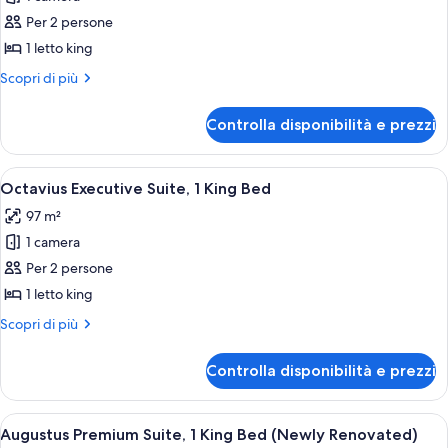
foto
per
Per 2 persone
Camera
1 letto king
Luxury,
Altri
Scopri di più
1
dettagli
letto
per
Controlla disponibilità e prezzi
Camera
king
Luxury,
(Nobu)
1
Apri
Una camera d'hotel con divano, tavolino
5
letto
Octavius Executive Suite, 1 King Bed
tutte
king
97 m²
(Nobu)
le
1 camera
foto
per
Per 2 persone
Octavius
1 letto king
Executive
Altri
Scopri di più
Suite,
dettagli
1
per
Controlla disponibilità e prezzi
Octavius
King
Executive
Bed
Suite,
Apri
Una hall d'albergo moderna con un diva
4
1
Augustus Premium Suite, 1 King Bed (Newly Renovated)
tutte