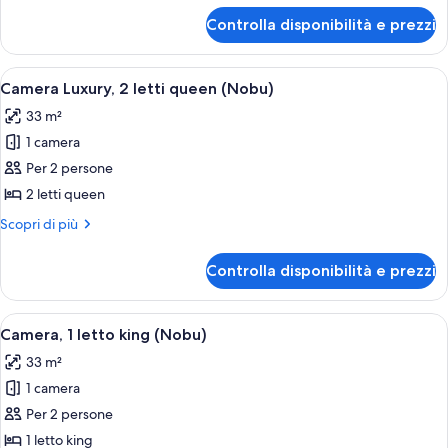
per
King
Controlla disponibilità e prezzi
Augustus
Bed,
Premium
Non
Room,
Apri
Camera d'albergo con un letto grande, 
4
Smoking,
1
Camera Luxury, 2 letti queen (Nobu)
tutte
King
Strip
33 m²
Bed,
le
View
Non
1 camera
foto
Smoking,
per
Per 2 persone
Strip
Camera
View
2 letti queen
Luxury,
Altri
Scopri di più
2
dettagli
letti
per
Controlla disponibilità e prezzi
Camera
queen
Luxury,
(Nobu)
2
Apri
Camera d'albergo con un letto grande, 
4
letti
Camera, 1 letto king (Nobu)
tutte
queen
33 m²
(Nobu)
le
1 camera
foto
per
Per 2 persone
Camera,
1 letto king