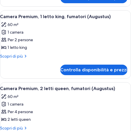
queen,
Premium,
non
2
Apri
Una camera d'albergo con un letto gr
fumatori
5
letti
Camera Premium, 1 letto king, fumatori (Augustus)
tutte
queen,
(Augustus)
60 m²
non
le
fumatori
1 camera
foto
(Augustus)
per
Per 2 persone
Camera
1 letto king
Premium,
Altri
Scopri di più
1
dettagli
letto
per
Controlla disponibilità e prezzi
Camera
king,
Premium,
fumatori
1
Apri
Una camera d'albergo con due letti, un
(Augustus)
4
letto
Camera Premium, 2 letti queen, fumatori (Augustus)
tutte
king,
60 m²
fumatori
le
(Augustus)
1 camera
foto
per
Per 4 persone
Camera
2 letti queen
Premium,
Altri
Scopri di più