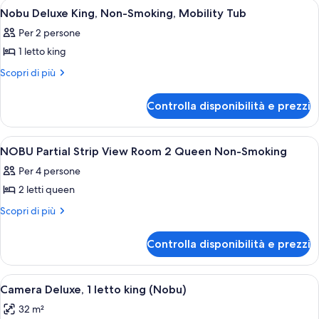
Apri
Una camera d'albergo con un letto gran
5
1
King
Nobu Deluxe King, Non-Smoking, Mobility Tub
tutte
King
Per 2 persone
le
1 letto king
foto
per
Altri
Scopri di più
dettagli
Nobu
per
Deluxe
Controlla disponibilità e prezzi
Nobu
King,
Deluxe
Non-
King,
Apri
Camera d'albergo con un letto grande, u
4
Non-
Smoking,
NOBU Partial Strip View Room 2 Queen Non-Smoking
tutte
Smoking,
Mobility
Per 4 persone
Mobility
le
Tub
Tub
2 letti queen
foto
per
Altri
Scopri di più
dettagli
NOBU
per
Partial
Controlla disponibilità e prezzi
NOBU
Strip
Partial
View
Strip
Apri
Una camera d'albergo con un ampio letto
4
View
Room
Camera Deluxe, 1 letto king (Nobu)
tutte
Room
2
32 m²
2
le