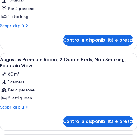
1 camera
per
Per 2 persone
Augustus
Premium
1 letto king
Room,
Altri
Scopri di più
1
dettagli
per
King
Controlla disponibilità e prezzi
Augustus
Bed,
Premium
Non
Room,
Apri
Una camera d'albergo con due letti, un
5
Smoking,
1
Augustus Premium Room, 2 Queen Beds, Non Smoking,
tutte
King
Fountain
Fountain View
Bed,
le
View
60 m²
Non
foto
Smoking,
1 camera
per
Fountain
Per 4 persone
Augustus
View
Premium
2 letti queen
Room,
Altri
Scopri di più
2
dettagli
per
Queen
Controlla disponibilità e prezzi
Augustus
Beds,
Premium
Non
Room,
Una camera d'albergo con un letto gr