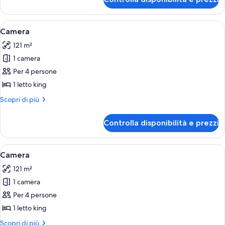
Camera
Apri
Una moderna camera d'hotel con un di
6
Camera
tutte
121 m²
le
1 camera
foto
per
Per 4 persone
Camera
1 letto king
Altri
Scopri di più
dettagli
per
Controlla disponibilità e prezzi
Camera
Apri
Una moderna camera d'hotel con un di
7
Camera
tutte
121 m²
le
1 camera
foto
per
Per 4 persone
Camera
1 letto king
Altri
Scopri di più