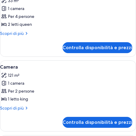
33 m²
le
1 camera
foto
per
Per 4 persone
Camera
2 letti queen
Altri
Scopri di più
dettagli
per
Controlla disponibilità e prezzi
Camera
Apri
Una moderna camera d'hotel con un di
7
Camera
tutte
121 m²
le
1 camera
foto
per
Per 2 persone
Camera
1 letto king
Altri
Scopri di più
dettagli
per
Controlla disponibilità e prezzi
Camera