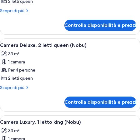
Camera
2 letti queen
Premium,
Altri
Scopri di più
2
dettagli
letti
per
Controlla disponibilità e prezzi
Camera
queen,
Premium,
non
2
Apri
Camera d'albergo con un letto grande, 
fumatori
4
letti
Camera Deluxe, 2 letti queen (Nobu)
tutte
queen,
(Octavius)
33 m²
non
le
fumatori
1 camera
foto
(Octavius)
per
Per 4 persone
Camera
2 letti queen
Deluxe,
Altri
Scopri di più
2
dettagli
letti
per
Controlla disponibilità e prezzi
Camera
queen
Deluxe,
(Nobu)
2
Apri
Una camera d'albergo con un ampio letto
4
letti
Camera Luxury, 1 letto king (Nobu)
tutte
queen
33 m²
(Nobu)
le
1 camera