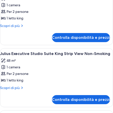
le
1 camera
foto
per
Per 2 persone
Julius
1 letto king
Executive
Altri
Scopri di più
Studio
dettagli
Suite
per
Controlla disponibilità e prezzi
Julius
King
Executive
Pool
Studio
Apri
Una camera d'albergo con divano, polt
View
4
Suite
Julius Executive Studio Suite King Strip View Non-Smoking
tutte
King
Non-
48 m²
Pool
le
Smoking
View
1 camera
foto
Non-
per
Per 2 persone
Smoking
Julius
1 letto king
Executive
Altri
Scopri di più
Studio
dettagli
Suite
per
Controlla disponibilità e prezzi
Julius
King
Executive
Strip
Studio
Apri
Camera d'albergo con un letto, una scr