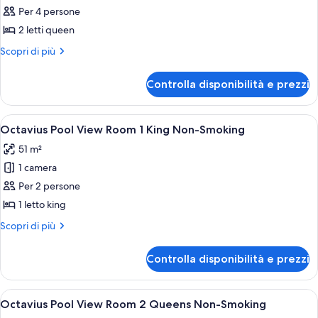
Smoking
per
Per 4 persone
Palace
2 letti queen
Pool
Altri
Scopri di più
View
dettagli
Room
per
Controlla disponibilità e prezzi
Palace
2
Pool
Queens
View
Apri
Una camera d'albergo con un letto gr
Non-
4
Room
Octavius Pool View Room 1 King Non-Smoking
tutte
2
Smoking
51 m²
Queens
le
Non-
1 camera
foto
Smoking
per
Per 2 persone
Octavius
1 letto king
Pool
Altri
Scopri di più
View
dettagli
Room
per
Controlla disponibilità e prezzi
Octavius
1
Pool
King
View
Apri
Una camera d'albergo con due letti, u
Non-
4
Room
Octavius Pool View Room 2 Queens Non-Smoking
tutte
1
Smoking