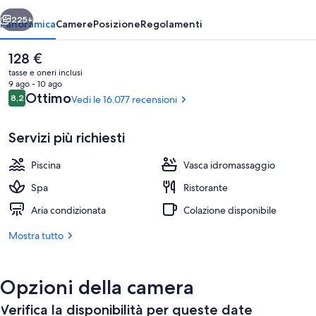
ietro
Avanti
225+
Panoramica
Camere
Posizione
Regolamenti
Il
128 €
prezzo
tasse e oneri inclusi
attuale
9 ago - 10 ago
è
Recensioni
Ottimo
8,2
Vedi le 16.077 recensioni
8,2 su 10
128 €
Servizi più richiesti
Piscina
Vasca idromassaggio
15 ristoranti; aperti a pranzo e a cena
Spa
Ristorante
Aria condizionata
Colazione disponibile
Mostra tutto
Opzioni della camera
Verifica la disponibilità per queste date