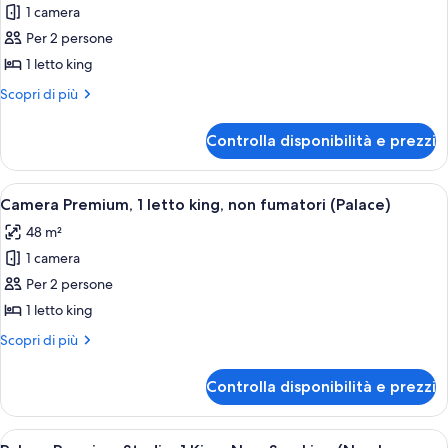
Queen
Queen
1 camera
foto
Non-
Non-
per
Per 2 persone
Smoking
Smoking
Camera
1 letto king
Deluxe,
Altri
Scopri di più
1
dettagli
letto
per
Controlla disponibilità e prezzi
Camera
king
Deluxe,
(Nobu)
1
Apri
Una camera d'albergo con un letto gr
4
letto
Camera Premium, 1 letto king, non fumatori (Palace)
tutte
king
48 m²
(Nobu)
le
1 camera
foto
per
Per 2 persone
Camera
1 letto king
Premium,
Altri
Scopri di più
1
dettagli
letto
per
Controlla disponibilità e prezzi
Camera
king,
Premium,
non
1
Apri
Una camera d'albergo con un letto grand
fumatori
4
letto