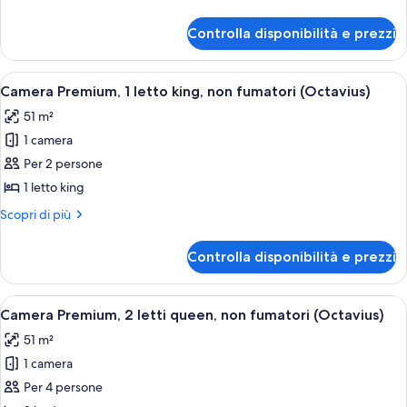
2
dettagli
letti
per
Controlla disponibilità e prezzi
Camera
queen,
Premium,
fumatori
2
Apri
Una camera d'albergo con un letto gr
(Augustus)
4
letti
Camera Premium, 1 letto king, non fumatori (Octavius)
tutte
queen,
51 m²
fumatori
le
(Augustus)
1 camera
foto
per
Per 2 persone
Camera
1 letto king
Premium,
Altri
Scopri di più
1
dettagli
letto
per
Controlla disponibilità e prezzi
Camera
king,
Premium,
non
1
Apri
Una camera d'albergo con due letti, u
fumatori
4
letto
Camera Premium, 2 letti queen, non fumatori (Octavius)
tutte
king,
(Octavius)
51 m²
non
le
fumatori
1 camera
foto
(Octavius)
per
Per 4 persone