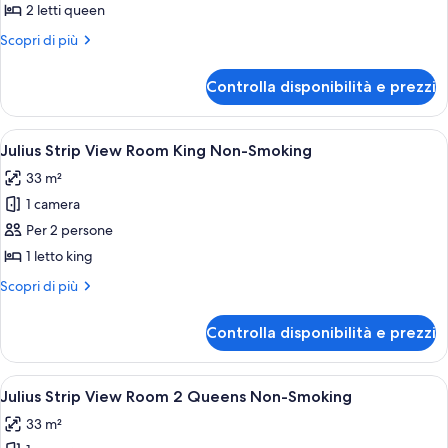
Julius
2 letti queen
Pool
Altri
Scopri di più
View
dettagli
Room
per
Controlla disponibilità e prezzi
Julius
2
Pool
Queens
View
Apri
Una camera d'albergo con un letto gra
Non-
5
Room
Julius Strip View Room King Non-Smoking
tutte
2
Smoking
33 m²
Queens
le
Non-
1 camera
foto
Smoking
per
Per 2 persone
Julius
1 letto king
Strip
Altri
Scopri di più
View
dettagli
Room
per
Controlla disponibilità e prezzi
Julius
King
Strip
Non-
View
Apri
Camera d'albergo con due letti, una s
Smoking
4
Room
Julius Strip View Room 2 Queens Non-Smoking
tutte
King
33 m²
Non-
le
Smoking