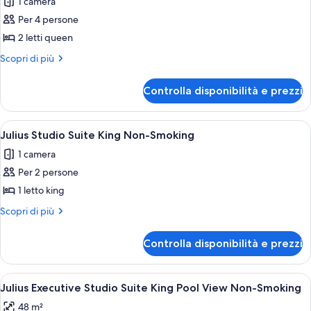
1 camera
foto
per
Per 4 persone
Julius
2 letti queen
Strip
Altri
Scopri di più
View
dettagli
Room
per
Controlla disponibilità e prezzi
Julius
2
Strip
Queens
View
Apri
Camera d'albergo con un letto, una sc
Non-
5
Room
Julius Studio Suite King Non-Smoking
tutte
2
Smoking
1 camera
Queens
le
Non-
Per 2 persone
foto
Smoking
per
1 letto king
Julius
Altri
Scopri di più
Studio
dettagli
per
Suite
Controlla disponibilità e prezzi
Julius
King
Studio
Non-
Suite
Apri
Camera d'albergo con un letto, una TV, 
4
Smoking
King
Julius Executive Studio Suite King Pool View Non-Smoking
tutte
Non-
48 m²
Smoking