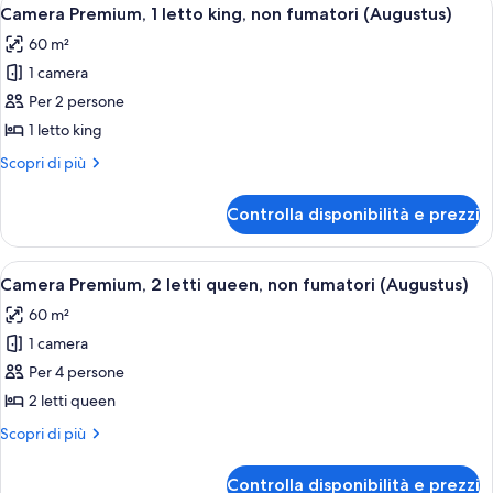
Apri
5
Smoking,
2
Camera Premium, 1 letto king, non fumatori (Augustus)
tutte
Queen
Fountain
60 m²
Beds,
le
View
Non
1 camera
foto
Smoking,
per
Per 2 persone
Fountain
Camera
View
1 letto king
Premium,
Altri
Scopri di più
1
dettagli
letto
per
Controlla disponibilità e prezzi
Camera
king,
Premium,
non
1
Apri
Una camera d'albergo con due letti, un
fumatori
4
letto
Camera Premium, 2 letti queen, non fumatori (Augustus)
tutte
king,
(Augustus)
60 m²
non
le
fumatori
1 camera
foto
(Augustus)
per
Per 4 persone
Camera
2 letti queen
Premium,
Altri
Scopri di più
2
dettagli
letti
per
Controlla disponibilità e prezzi
Camera