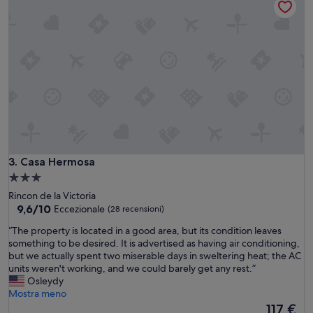
s
d
c
a
o
,
s
p
t
u
a
l
,
i
m
t
a
a
i
,
n
s
p
i
i
l
Casa Hermosa
3. Casa Hermosa
e
e
n
Struttura
n
o
a
Rincon de la Victoria
z
c
3.0
9.6
9,6/10
Eccezionale
(28 recensioni)
i
e
su
stelle
o
n
“
“The property is located in a good area, but its condition leaves
10,
s
t
T
something to be desired. It is advertised as having air conditioning,
Eccezionale,
a
r
h
but we actually spent two miserable days in sweltering heat; the AC
(28
,
o
e
units weren't working, and we could barely get any rest.”
recensioni)
l
.
p
Osleydy
e
P
r
Mostra meno
t
a
o
Il
117 €
t