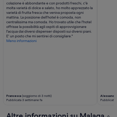
e
z
colazione è abbondante e con prodotti freschi, c'è
e
c
o
molta varietà di dolce e salato, ho molto apprezzato la
r
c
n
varietà di frutta fresca che veniva proposta ogni
t
a
a
mattina. La posizione dell'hotel è comoda, non
i
è
.
centralissima ma comoda. Ho trovato utile che l'hotel
s
l
C
offrisse la possibilità agli ospiti di approvvigionare
e
'
a
l'acqua dai diversi dispenser disposti sui diversi piani.
d
a
m
E' un posto che mi sentirei di consigliare."
a
s
e
Meno informazioni
s
c
r
h
e
a
a
n
e
v
s
s
i
o
t
n
r
r
g
e
u
a
c
t
i
h
t
r
e
u
c
a
r
o
l
Francesca
(soggiorno di 3 notti)
Alessandr
a
n
m
Pubblicata 3 settimane fa
Pubblicata 
p
d
o
u
i
m
l
t
e
Altre informazioni su Malaga
i
i