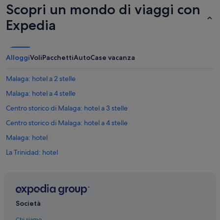
w
Scopri un mondo di viaggi con
i
o
t
r
Expedia
a
k
a
i
l
n
p
g
Alloggi
Voli
Pacchetti
Auto
Case vacanza
i
,
a
a
Malaga: hotel a 2 stelle
n
n
o
d
Malaga: hotel a 4 stelle
t
w
e
e
Centro storico di Malaga: hotel a 3 stelle
r
c
Centro storico di Malaga: hotel a 4 stelle
r
o
a
u
Malaga: hotel
d
l
o
d
La Trinidad: hotel
v
b
Cattedrale di Málaga: hotel nelle vicinanze
e
a
r
r
Centro storico di Malaga: hotel
i
e
f
l
Perchel Sur: hotel
o
Società
y
La Goleta: hotel
c
g
Chi siamo