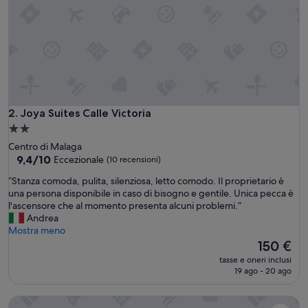
s
s
i
m
a
.
I
n
u
Joya Suites Calle Victoria
2. Joya Suites Calle Victoria
n
Struttura
a
a
Centro di Malaga
v
2.0
9.4
9,4/10
Eccezionale
(10 recensioni)
i
su
stelle
u
“
“Stanza comoda, pulita, silenziosa, letto comodo. Il proprietario è
10,
z
S
una persona disponibile in caso di bisogno e gentile. Unica pecca è
Eccezionale,
z
t
l'ascensore che al momento presenta alcuni problemi.”
(10
a
a
Andrea
recensioni)
u
n
Mostra meno
n
z
Il
150 €
p
a
prezzo
o
tasse e oneri inclusi
c
attuale
19 ago - 20 ago
'
o
è
n
m
150 €
a
Casa Hermosa
o