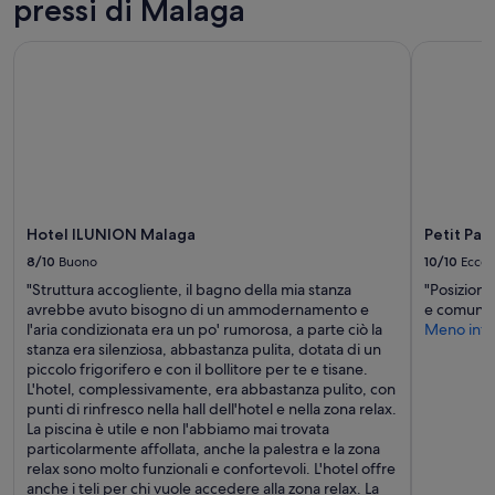
o
pressi di Malaga
e
r
e
d
disponibilità
o
t
i
possono
.
Hotel ILUNION Malaga
Petit Pala
h
b
cambiare.
M
i
i
Potrebbero
o
n
s
essere
l
g
o
previste
t
t
g
condizioni
i
o
n
aggiuntive.
s
b
o
s
e
e
i
d
g
m
e
Hotel ILUNION Malaga
Petit Pal
e
i
s
n
8/10
Buono
10/10
Eccel
r
i
t
i
"Struttura accogliente, il bagno della mia stanza
"Posizione 
r
i
s
avrebbe avuto bisogno di un ammodernamento e
e comunque
e
l
t
l'aria condizionata era un po' rumorosa, a parte ciò la
Meno info
d
e
o
stanza era silenziosa, abbastanza pulita, dotata di un
.
.
r
piccolo frigorifero e con il bollitore per te e tisane.
I
U
a
L'hotel, complessivamente, era abbastanza pulito, con
t
n
n
punti di rinfresco nella hall dell'hotel e nella zona relax.
i
i
t
La piscina è utile e non l'abbiamo mai trovata
s
c
i
particolarmente affollata, anche la palestra e la zona
a
a
i
relax sono molto funzionali e confortevoli. L'hotel offre
d
p
n
anche i teli per chi vuole accedere alla zona relax. La
v