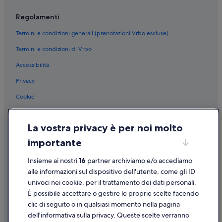
c
Malaga: Hyatt Hotels
o
Regolamenti
n
Malaga: hotel Playa Senator
c
Termini e condizioni generali (prenotazioni Vrbo escluse)
Malaga: hotel Melia
a
f
Termini e condizioni di Vrbo
Malaga: hotel Hotasa
f
è
Accessibilità
Malaga: Room Mate Hotels
e
Malaga: hotel Motel One
Privacy
t
h
Malaga: Hoteles Globales
Cookie
e
.
Malaga: NH Hotels
Condizioni per l'utilizzo
C
Malaga: hotel Best Western
La vostra privacy è per noi molto
o
Informazioni legali/Contatti
n
Malaga: Best Hotels
importante
s
Linee guida sui contenuti e segnalazione dei contenuti
i
Malaga: H10 Hoteles
Insieme ai nostri
16
partner archiviamo e/o accediamo
g
Supporto
Malaga: hotel Occidental
l
alle informazioni sul dispositivo dell'utente, come gli ID
i
univoci nei cookie, per il trattamento dei dati personali.
Stazione di Málaga María Zambrano: Residence
Assistenza clienti
a
È possibile accettare o gestire le proprie scelte facendo
t
Stazione di Málaga María Zambrano: B&B
Contattaci
clic di seguito o in qualsiasi momento nella pagina
i
dell'informativa sulla privacy. Queste scelte verranno
Malaga: Pensioni
s
Come cancellare un volo