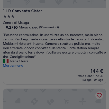
LD Convento Cister
1. LD Convento Cister
Struttura
a
Centro di Malaga
3.0
9.2
9,2/10
Meraviglioso
(56 recensioni)
su
stelle
“
“Posizione centralissima. In una viuzza un po' nascosta, ma in pieno
10,
P
centro. Parcheggi nelle vicinanze e nelle strade circostanti il centro.
Meraviglioso,
o
Moltissimi ristoranti in zona. Camera e struttura pulitissima, molto
(56
s
ben arredata, doccia con vista sulla stanza. Coffe station sempre
recensioni)
i
rifornita al piano terra dove rifocillarsi e gustare biscottini con caffè e
z
the. Consigliatissimo!”
i
Maria Chiara
o
Mostra meno
n
Il
144 €
e
prezzo
tasse e oneri inclusi
c
attuale
23 ago - 24 ago
e
è
n
144 €
Joya Suites Calle Victoria
t
r
a
l
i