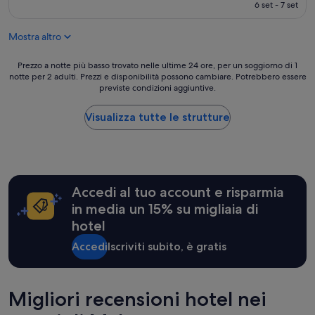
attuale
(357
l
6 set - 7 set
,
a
è
recensioni)
e
b
p
92 €
s
u
e
Mostra altro
t
t
r
r
i
s
Prezzo
Prezzo a notte più basso trovato nelle ultime 24 ore, per un soggiorno di 1
a
t
o
notte per 2 adulti. Prezzi e disponibilità possono cambiare. Potrebbero essere
a
d
s
n
previste condizioni aggiuntive.
notte
e
c
a
più
c
o
d
basso
Visualizza tutte le strutture
i
n
i
trovato
r
d
s
nelle
c
i
p
ultime
o
t
o
24
s
i
n
ore,
t
o
i
Accedi al tuo account e risparmia
per
a
n
b
un
n
in media un 15% su migliaia di
l
i
soggiorno
t
e
hotel
l
di
i
a
e
1
i
Accedi
Iscriviti subito, è gratis
v
i
notte
l
e
n
per
c
s
c
2
e
s
a
adulti.
Migliori recensioni hotel nei
n
o
s
Prezzi
t
m