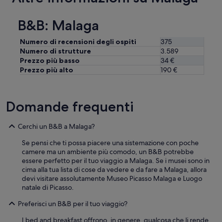
n
t
o
t
i
n
o
B&B: Malaga
s
i
p
s
n
r
i
Numero di recensioni degli ospiti
375
g
e
m
Numero di strutture
3.589
,
s
a
Prezzo più basso
34 €
b
e
,
u
Prezzo più alto
190 €
n
m
t
t
o
w
a
l
e
a
Domande frequenti
t
a
l
o
c
c
b
t
Cerchi un B&B a Malaga?
u
e
u
n
n
a
Se pensi che ti possa piacere una sistemazione con poche
i
a
l
camere ma un ambiente più comodo, un B&B potrebbe
p
r
l
essere perfetto per il tuo viaggio a Malaga. Se i musei sono in
r
r
y
cima alla tua lista di cose da vedere e da fare a Malaga, allora
o
e
s
devi visitare assolutamente Museo Picasso Malaga e Luogo
b
d
p
natale di Picasso.
l
a
e
e
t
n
Preferisci un B&B per il tuo viaggio?
m
a
t
i
,
I bed and breakfast offrono, in genere, qualcosa che li rende
t