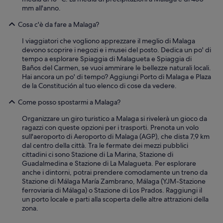
i
.
mm all'anno.
n
C
g
Cosa c'è da fare a Malaga?
o
h
f
e
I viaggiatori che vogliono apprezzare il meglio di Malaga
f
a
devono scoprire i negozi e i musei del posto. Dedica un po' di
e
t
tempo a esplorare Spiaggia di Malagueta e Spiaggia di
s
;
Baños del Carmen, se vuoi ammirare le bellezze naturali locali.
t
t
Hai ancora un po' di tempo? Aggiungi Porto di Malaga e Plaza
a
h
de la Constitución al tuo elenco di cose da vedere.
t
e
i
A
Come posso spostarmi a Malaga?
o
C
n
u
Organizzare un giro turistico a Malaga si rivelerà un gioco da
s
n
ragazzi con queste opzioni per i trasporti. Prenota un volo
e
i
sull'aeroporto di Aeroporto di Malaga (AGP), che dista 7,9 km
m
t
dal centro della città. Tra le fermate dei mezzi pubblici
p
s
cittadini ci sono Stazione di La Marina, Stazione di
r
w
Guadalmedina e Stazione di La Malagueta. Per esplorare
e
e
anche i dintorni, potrai prendere comodamente un treno da
r
r
Stazione di Málaga María Zambrano, Málaga (YJM-Stazione
i
e
ferroviaria di Málaga) o Stazione di Los Prados. Raggiungi il
f
n
un porto locale e parti alla scoperta delle altre attrazioni della
o
'
zona.
r
t
n