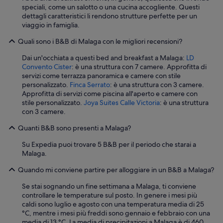
.
d
speciali, come un salotto o una cucina accogliente. Questi
w
”
o
dettagli caratteristici li rendono strutture perfette per un
o
c
viaggio in famiglia.
m
c
i
Quali sono i B&B di Malaga con le migliori recensioni?
i
s
a
e
Dai un'occhiata a questi bed and breakfast a Malaga:
LD
c
r
Convento Cister
: è una struttura con 7 camere. Approfitta di
o
a
servizi come terrazza panoramica e camere con stile
n
b
personalizzato.
Finca Serrato
: è una struttura con 3 camere.
v
l
Approfitta di servizi come piscina all'aperto e camere con
i
e
stile personalizzato.
Joya Suites Calle Victoria
: è una struttura
s
d
con 3 camere.
t
a
a
y
Quanti B&B sono presenti a Malaga?
s
s
u
i
Su Expedia puoi trovare 5 B&B per il periodo che starai a
l
n
Malaga.
l
s
a
w
Quando mi conviene partire per alloggiare in un B&B a Malaga?
s
e
t
Se stai sognando un fine settimana a Malaga, ti conviene
l
a
controllare le temperature sul posto. In genere i mesi più
t
n
caldi sono luglio e agosto con una temperatura media di 25
e
z
°C, mentre i mesi più freddi sono gennaio e febbraio con una
r
a
media di 13 °C. La media di precipitazioni a Malaga è di 460