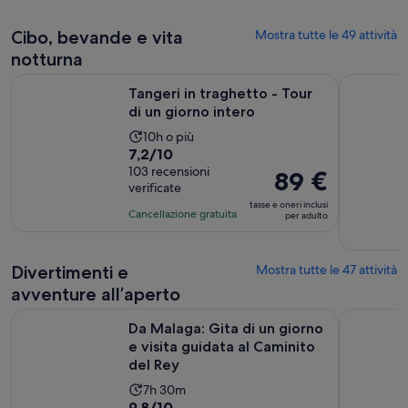
sulla
per
base
adulto
Cibo, bevande e vita
Mostra tutte le 49 attività
di
notturna
44
Apertura in u
Tangeri in traghetto - Tour di un giorno intero
Malaga: v
recensioni
Tangeri in traghetto - Tour
di un giorno intero
L’attività
10h o più
Valutazione
7,2/10
dura
di
103 recensioni
10
Il
89 €
verificate
7.2
ore
prezzo
tasse e oneri inclusi
su
è
Cancellazione gratuita
per adulto
10,
89 €
sulla
per
base
Divertimenti e
Mostra tutte le 47 attività
adulto
di
avventure all’aperto
103
Da Malaga: Gita di un giorno e visita guidata al Caminito del
Tour di Ca
recensioni
Da Malaga: Gita di un giorno
e visita guidata al Caminito
del Rey
L’attività
7h 30m
Valutazione
9,8/10