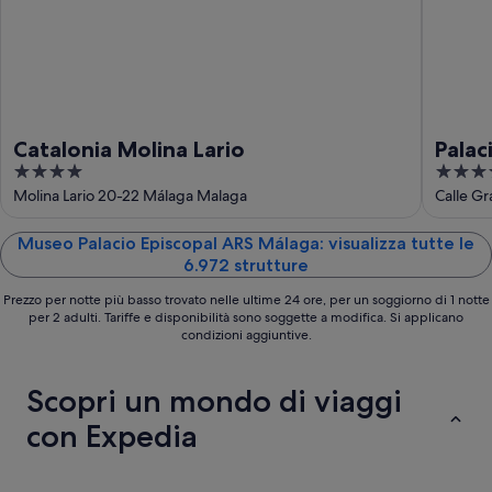
16
ago
Catalonia Molina Lario
Palac
4
4
of th
out
out
Molina Lario 20-22 Málaga Malaga
Calle G
of
of
5
5
Museo Palacio Episcopal ARS Málaga: visualizza tutte le
6.972 strutture
Prezzo per notte più basso trovato nelle ultime 24 ore, per un soggiorno di 1 notte
per 2 adulti. Tariffe e disponibilità sono soggette a modifica. Si applicano
condizioni aggiuntive.
Scopri un mondo di viaggi
con Expedia