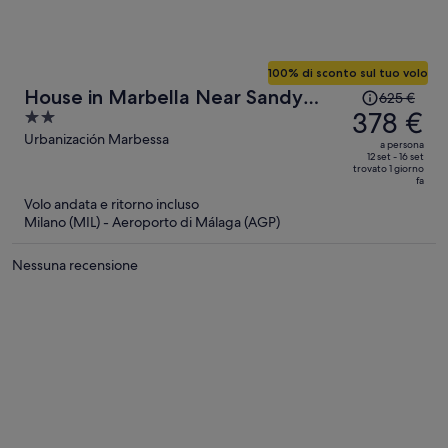
100% di sconto sul tuo volo
Il
House in Marbella Near Sandy
625 €
prezzo
378 €
2
Beach
era
out
Urbanización Marbessa
a persona
625 €,
of
12 set - 16 set
trovato 1 giorno
ora
5
fa
è
Volo andata e ritorno incluso
378 €
Milano (MIL) - Aeroporto di Málaga (AGP)
a
persona
Nessuna recensione