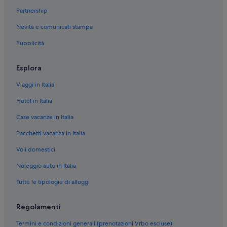
Malaga: hotel Camino Real
Partnership
Centro di Malaga: Hotel all inclusive
Novità e comunicati stampa
Centro storico di Malaga: Hotel di lusso
Pubblicità
Malaga: Hotel sulla spiaggia
Malaga: Hotel di lusso
Esplora
Malaga: Hotel LGBTQIA+
Viaggi in Italia
Malaga: Boutique hotel
Hotel in Italia
Malaga: Hotel economici
Case vacanze in Italia
Malaga: Hotel storici
Pacchetti vacanza in Italia
Malaga: Hotel per famiglie
Voli domestici
Malaga: Hotel con palestra
Noleggio auto in Italia
Malaga: Hotel romantici
Tutte le tipologie di alloggi
Malaga: Resort e hotel con spa
Malaga: Hotel con piscina
Regolamenti
Malaga: Hotel con casinò
Termini e condizioni generali (prenotazioni Vrbo escluse)