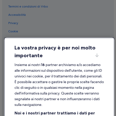
Malaga: Hotel all inclusive
Termini e condizioni di Vrbo
Malaga: Hotel con servizi business
Accessibilità
Malaga: Hotel per fare shopping
Privacy
Malaga: hotel a 2 stelle
Cookie
Malaga: hotel a 5 stelle
Condizioni per l'utilizzo
Centro storico di Malaga: hotel a 4 stelle
La vostra privacy è per noi molto
Informazioni legali/Contatti
Centro storico di Malaga: hotel a 3 stelle
importante
Linee guida sui contenuti e segnalazione dei contenuti
Centro storico di Malaga: hotel a 5 stelle
Insieme ai nostri
16
partner archiviamo e/o accediamo
Malaga: Ville
Supporto
alle informazioni sul dispositivo dell'utente, come gli ID
Malaga: Chalet
univoci nei cookie, per il trattamento dei dati personali.
Assistenza clienti
Malaga: B&B
È possibile accettare o gestire le proprie scelte facendo
Contattaci
clic di seguito o in qualsiasi momento nella pagina
Malaga: Safari/Tende arredate
dell'informativa sulla privacy. Queste scelte verranno
Come cancellare un volo
Malaga: Complessi di appartamenti
segnalate ai nostri partner e non influenzeranno i dati
Come modificare la prenotazione di un hotel o una casa vacanze
Malaga: Cottage
sulla navigazione.
Tempistiche per i rimborsi
Malaga: Guest house
Noi e i nostri partner trattiamo i dati per