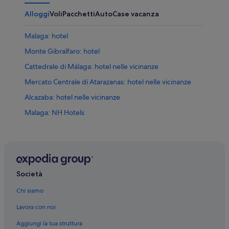
Alloggi
Voli
Pacchetti
Auto
Case vacanza
Malaga: hotel
Monte Gibralfaro: hotel
Cattedrale di Málaga: hotel nelle vicinanze
Mercato Centrale di Atarazanas: hotel nelle vicinanze
Alcazaba: hotel nelle vicinanze
Malaga: NH Hotels
Malaga: Kempinski Hotels & Resorts
Malaga: Diamond Resorts
Malaga: Hoteles Globales
Malaga: hotel Occidental
Società
Malaga: hotel Melia
Chi siamo
Malaga: hotel Playa Senator
Lavora con noi
Malaga: H10 Hoteles
Aggiungi la tua struttura