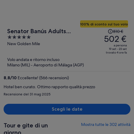
100% di sconto sul tuo volo
Il
Senator Banús Adults
810 €
prezzo
502 €
5
Recomended
era
out
New Golden Mile
a persona
810 €,
of
19 set - 23 set
trovato 4 ore fa
ora
5
Volo andata e ritorno incluso
è
Milano (MIL) - Aeroporto di Málaga (AGP)
502 €
a
8,8
/
10
Eccellente! (566 recensioni)
persona
Hotel ben curato. Ottimo rapporto qualità prezzo
Recensione del 31 mag 2025
Scegli le date
Tour e gite di un
Mostra tutte le 302 attività
giorno