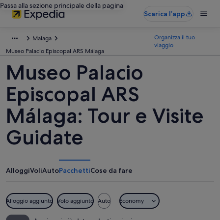
Passa alla sezione principale della pagina
Scarica l’app
Organizza il tuo
Malaga
viaggio
Museo Palacio Episcopal ARS Málaga
Museo Palacio
Episcopal ARS
Málaga: Tour e Visite
Guidate
Alloggi
Voli
Auto
Pacchetti
Cose da fare
Alloggio aggiunto
Volo aggiunto
Auto
Economy