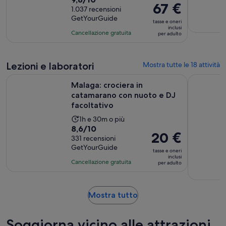
dura
Il
67 €
di
1.037 recensioni
7
prezzo
GetYourGuide
9.8
ore
tasse e oneri
è
inclusi
su
e
Cancellazione gratuita
per adulto
67 €
10,
30
per
sulla
minuti
adulto
base
Lezioni e laboratori
Mostra tutte le 18 attività
di
A
Malaga: crociera in catamarano con nuoto e DJ facoltativo
Servizio 
1037
Malaga: crociera in
recensioni
catamarano con nuoto e DJ
facoltativo
L’attività
1h e 30m o più
Valutazione
8,6/10
dura
Il
20 €
di
331 recensioni
Un’ora
prezzo
GetYourGuide
8.6
e
tasse e oneri
è
inclusi
su
30
Cancellazione gratuita
per adulto
20 €
10,
minuti
per
sulla
adulto
base
Apertura
Mostra tutto
di
in
331
una
Soggiorna vicino alle attrazioni
recensioni
nuova