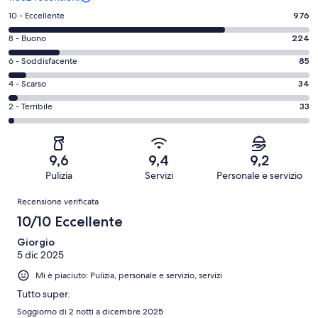
Valutazione
10 - Eccellente
976
di
Valutazione
8 - Buono
224
10
di
-
Valutazione
6 - Soddisfacente
85
8
Eccellente.
di
-
Valutazione
4 - Scarso
34
976
6
Buono.
di
su
-
Valutazione
2 - Terribile
33
224
4
1352
Soddisfacente.
di
su
-
recensioni
85
2
1352
Scarso.
su
-
recensioni
34
9,6
9,4
9,2
1352
Terribile.
su
Pulizia
Servizi
Personale e servizio
recensioni
33
1352
Recensioni
su
Recensione verificata
recensioni
1352
10/10 Eccellente
recensioni
Giorgio
5 dic 2025
Mi è piaciuto: Pulizia, personale e servizio, servizi
Tutto super.
Soggiorno di 2 notti a dicembre 2025