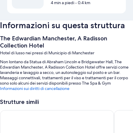
4 min a piedi
- 0.4 km
Informazioni su questa struttura
The Edwardian Manchester, A Radisson
Collection Hotel
Hotel di lusso nei pressi di Municipio di Manchester
Non lontano da Statua di Abraham Lincoln e Bridgewater Hall, The
Edwardian Manchester, A Radisson Collection Hotel offre servizi come
lavanderia e lavaggio a secco, un autonoleggio sul posto e un bar.
Massaggi connettivali, trattamenti per il viso e trattamenti per il corpo
sono solo alcuni dei servizi disponibili presso The Spa & Gym
Manchester, il centro benessere della struttura. Peter Street Kitchen, il
Informazioni sui diritti di cancellazione
ristorante gourmet cucina giapponese in loco, offre la colazione, il
pranzo, la cena e un menu per bambini. Comunica con amici e parenti
Strutture simili
tramite il Wi-Fi gratuito in camera e approfitta di altre dotazioni che
includono una palestra e una sauna.
Manchester Marriott Hotel Piccadilly
Kimpton
Troverai anche servizi come:
Una piscina coperta