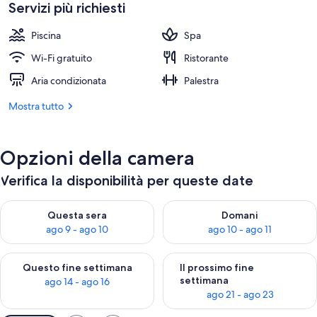
è
Servizi più richiesti
149 €
Piscina
Spa
Wi-Fi gratuito
Ristorante
Aria condizionata
Palestra
Mostra tutto
Opzioni della camera
Verifica la disponibilità per queste date
Verifica la disponibilità per questa sera, ago 9 - ago 10
Verifica la disponibilità per d
Questa sera
Domani
ago 9 - ago 10
ago 10 - ago 11
Verifica la disponibilità per questo fine settimana, ago 14 - ag
Verifica la disponibilità per i
Questo fine settimana
Il prossimo fine
settimana
ago 14 - ago 16
ago 21 - ago 23