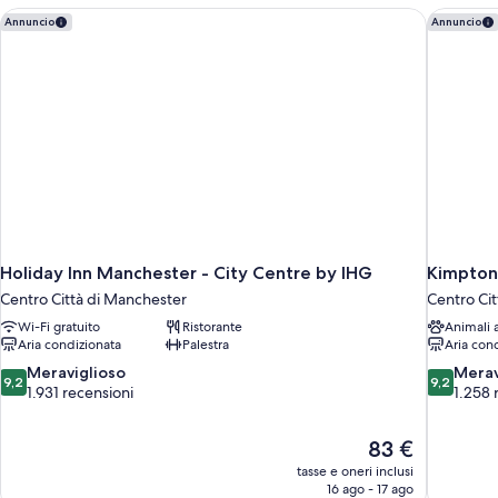
Holiday Inn Manchester - City Centre by IHG
Kimpton
Annuncio
Annuncio
Holiday Inn Manchester - City Centre by IHG
Kimpton
Centro Città di Manchester
Centro Ci
Wi-Fi gratuito
Ristorante
Animali
Aria condizionata
Palestra
Aria con
9.2
9.2
Meraviglioso
Merav
9,2
9,2
su
su
1.931 recensioni
1.258 
10,
10,
Meraviglioso,
Meraviglio
Il
83 €
1.931
1.258
prezzo
recensioni
recensioni
tasse e oneri inclusi
attuale
16 ago - 17 ago