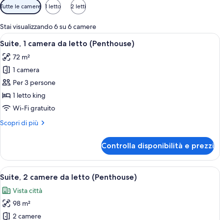
Filtri
Tutte le camere
1 letto
2 letti
disponibili
per
Stai visualizzando 6 su 6 camere
le
Apri
Camera d'hotel moderna con un ampio le
10
Suite, 1 camera da letto (Penthouse)
camere
tutte
72 m²
le
1 camera
foto
per
Per 3 persone
Suite,
1 letto king
1
Wi-Fi gratuito
camera
Altri
Scopri di più
da
dettagli
letto
per
Controlla disponibilità e prezzi
Suite,
(Penthouse)
1
camera
Apri
Camera d'albergo moderna con un letto 
12
da
Suite, 2 camere da letto (Penthouse)
tutte
letto
Vista città
(Penthouse)
le
98 m²
foto
per
2 camere