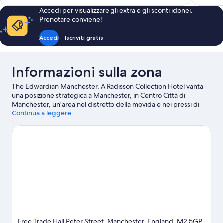
è
Accedi per visualizzare gli extra e gli sconti idonei.
83 €
Prenotare conviene!
Accedi
Iscriviti gratis
Informazioni sulla zona
The Edwardian Manchester, A Radisson Collection Hotel vanta
una posizione strategica a Manchester, in Centro Città di
Manchester, un'area nel distretto della movida e nei pressi di
una stazione della metro. Statua di Abraham Lincoln e non solo:
Continua a leggere
le attrazioni in zona non mancano di certo! A livello culturale, ad
esempio, spiccano Bridgewater Hall e National Football
Museum. Sei in cerca di eventi sportivi o spettacoli a cui
assistere? Dai un'occhiata a cosa propone AO Arena! Dedica del
tempo a scoprire tutte le attività e i servizi nelle vicinanze, come
jogging e golf.
Vai alla guida turistica di Manchester
Free Trade Hall Peter Street, Manchester, England, M2 5GP