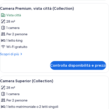
(Collection)
Apri
Camera d'albergo con un letto grande, u
7
Camera Premium, vista città (Collection)
tutte
Vista città
le
28 m²
foto
per
1 camera
Camera
Per 2 persone
Premium,
1 letto king
vista
Wi-Fi gratuito
città
Altri
Scopri di più
(Collection)
dettagli
per
Controlla disponibilità e prezzi
Camera
Premium,
vista
Apri
Una moderna camera d'albergo con un l
7
città
Camera Superior (Collection)
tutte
(Collection)
28 m²
le
1 camera
foto
per
Per 2 persone
Camera
1 letto matrimoniale o 2 letti singoli