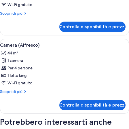
Superior
Wi-Fi gratuito
(Collection)
Altri
Scopri di più
dettagli
per
Controlla disponibilità e prezzi
Camera
Superior
(Collection)
Apri
Una caffettiera versa caffè in una tazz
6
Camera (Alfresco)
tutte
44 m²
le
1 camera
foto
per
Per 4 persone
Camera
1 letto king
(Alfresco)
Wi-Fi gratuito
Altri
Scopri di più
dettagli
per
Controlla disponibilità e prezzi
Camera
(Alfresco)
Potrebbero interessarti anche