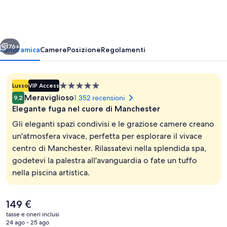
Manchester,
A
Radisson
ietro
Avanti
Collection
76+
Panoramica
Camere
Posizione
Regolamenti
Hotel
Struttura
Lusso
VIP Access
a
Meraviglioso
1.352 recensioni
9,2
5.0
Elegante fuga nel cuore di Manchester
stelle
Gli eleganti spazi condivisi e le graziose camere creano
un'atmosfera vivace, perfetta per esplorare il vivace
centro di Manchester. Rilassatevi nella splendida spa,
Hall
godetevi la palestra all'avanguardia o fate un tuffo
nella piscina artistica.
Il
149 €
prezzo
tasse e oneri inclusi
attuale
24 ago - 25 ago