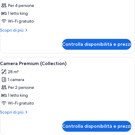
Suite,
Per 4 persone
2
1 letto king
camere
Wi-Fi gratuito
da
Altri
Scopri di più
letto
dettagli
(Penthouse)
per
Controlla disponibilità e prezzi
Suite,
2
camere
Apri
Una moderna camera d'albergo con un l
9
da
Camera Premium (Collection)
tutte
letto
28 m²
(Penthouse)
le
1 camera
foto
per
Per 2 persone
Camera
1 letto king
Premium
Wi-Fi gratuito
(Collection)
Altri
Scopri di più
dettagli
per
Controlla disponibilità e prezzi
Camera
Premium