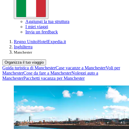
Aggiungi la tua struttura
I miei viaggi
Invia un feedback
Regno Unito
Hotel
Expedia.it
Inghilterra
Manchester
Organizza il tuo viaggio
Guida turistica di Manchester
Case vacanze a Manchester
Voli per
Manchester
Cose da fare a Manchester
Noleggi auto a
Manchester
Pacchetti vacanza per Manchester