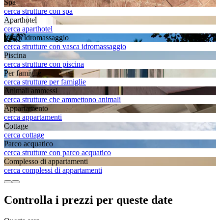
Spa
cerca strutture con spa
Aparthotel
cerca aparthotel
Vasca idromassaggio
cerca strutture con vasca idromassaggio
Piscina
cerca strutture con piscina
Per famiglie
cerca strutture per famiglie
Animali ammessi
cerca strutture che ammettono animali
Appartamento
cerca appartamenti
Cottage
cerca cottage
Parco acquatico
cerca strutture con parco acquatico
Complesso di appartamenti
cerca complessi di appartamenti
Controlla i prezzi per queste date