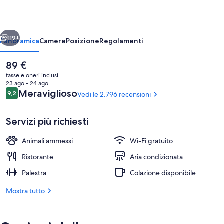
ietro
Avanti
119+
Panoramica
Camere
Posizione
Regolamenti
Il
89 €
prezzo
tasse e oneri inclusi
attuale
23 ago - 24 ago
è
Recensioni
Meraviglioso
9,2
Vedi le 2.796 recensioni
9,2 su 10
89 €
Servizi più richiesti
Animali ammessi
Wi-Fi gratuito
Esterni
Ristorante
Aria condizionata
Palestra
Colazione disponibile
Mostra tutto