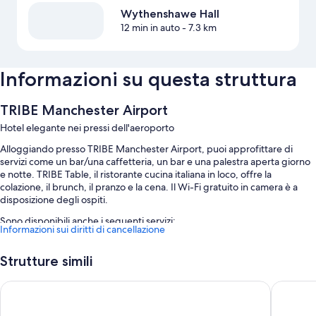
Wythenshawe Hall
12 min in auto
- 7.3 km
Informazioni su questa struttura
TRIBE Manchester Airport
Hotel elegante nei pressi dell'aeroporto
Alloggiando presso TRIBE Manchester Airport, puoi approfittare di
servizi come un bar/una caffetteria, un bar e una palestra aperta giorno
e notte. TRIBE Table, il ristorante cucina italiana in loco, offre la
colazione, il brunch, il pranzo e la cena. Il Wi-Fi gratuito in camera è a
disposizione degli ospiti.
Sono disponibili anche i seguenti servizi:
Informazioni sui diritti di cancellazione
La colazione a buffet (a pagamento), un parcheggio (a pagamento)
e check-out veloce
Strutture simili
Check-in veloce, spazi per il coworking e deposito bagagli
ibis budget Manchester Airport
Clayton 
Aree riservate ai non fumatori, un parcheggio per biciclette e un
ascensore