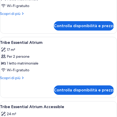
Tribe
Wi-Fi gratuito
Essential
Altri
Scopri di più
Accessible
dettagli
per
Controlla disponibilità e prezzi
Tribe
Essential
Accessible
Apri
Una camera d'hotel moderna con un lett
13
Tribe Essential Atrium
tutte
17 m²
le
Per 2 persone
foto
per
1 letto matrimoniale
Tribe
Wi-Fi gratuito
Essential
Altri
Scopri di più
Atrium
dettagli
per
Controlla disponibilità e prezzi
Tribe
Essential
Atrium
Apri
Camera d'albergo con un letto grande,
8
Tribe Essential Atrium Accessible
tutte
24 m²
le