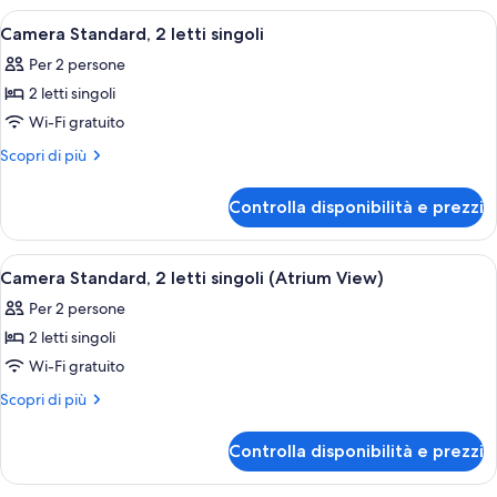
comunicanti
2
Apri
Una camera d'albergo con due letti, u
10
letti
Camera Standard, 2 letti singoli
tutte
matrimoniali,
Per 2 persone
camere
le
comunicanti
2 letti singoli
foto
per
Wi-Fi gratuito
Camera
Altri
Scopri di più
Standard,
dettagli
per
2
Controlla disponibilità e prezzi
Camera
letti
Standard,
singoli
2
Apri
Camera d'albergo con due letti, una sc
10
letti
Camera Standard, 2 letti singoli (Atrium View)
tutte
singoli
Per 2 persone
le
2 letti singoli
foto
per
Wi-Fi gratuito
Camera
Altri
Scopri di più
Standard,
dettagli
per
2
Controlla disponibilità e prezzi
Camera
letti
Standard,
singoli