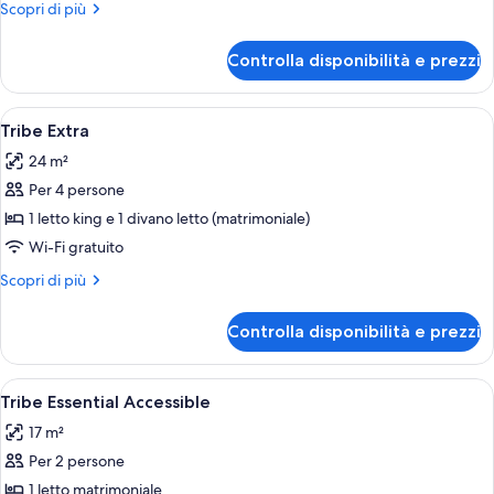
Altri
Scopri di più
dettagli
per
Controlla disponibilità e prezzi
Tribe
Essential
Apri
Una camera d'albergo moderna con un l
11
Tribe Extra
tutte
24 m²
le
Per 4 persone
foto
per
1 letto king e 1 divano letto (matrimoniale)
Tribe
Wi-Fi gratuito
Extra
Altri
Scopri di più
dettagli
per
Controlla disponibilità e prezzi
Tribe
Extra
Apri
Camera d'albergo con un letto grande,
12
Tribe Essential Accessible
tutte
17 m²
le
Per 2 persone
foto
per
1 letto matrimoniale