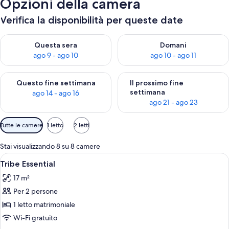
Opzioni della camera
Verifica la disponibilità per queste date
Verifica la disponibilità per questa sera, ago 9 - ago 10
Verifica la disponibilità per d
Questa sera
Domani
ago 9 - ago 10
ago 10 - ago 11
Verifica la disponibilità per questo fine settimana, ago 14 - ag
Verifica la disponibilità per i
Questo fine settimana
Il prossimo fine
settimana
ago 14 - ago 16
ago 21 - ago 23
Filtri
Tutte le camere
1 letto
2 letti
disponibili
per
Stai visualizzando 8 su 8 camere
le
Apri
Una camera d'albergo con un letto, du
12
Tribe Essential
camere
tutte
17 m²
le
Per 2 persone
foto
per
1 letto matrimoniale
Tribe
Wi-Fi gratuito
Essential