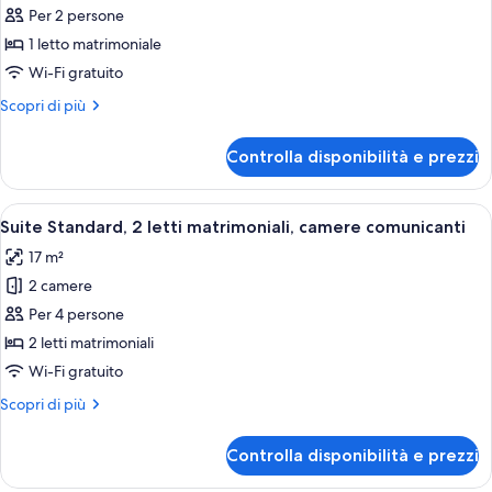
Per 2 persone
foto
per
1 letto matrimoniale
Tribe
Wi-Fi gratuito
Essential
Altri
Scopri di più
Atrium
dettagli
Accessible
per
Controlla disponibilità e prezzi
Tribe
Essential
Atrium
Apri
Camera d'albergo con pavimento in leg
18
Accessible
Suite Standard, 2 letti matrimoniali, camere comunicanti
tutte
17 m²
le
2 camere
foto
per
Per 4 persone
Suite
2 letti matrimoniali
Standard,
Wi-Fi gratuito
2
Altri
Scopri di più
letti
dettagli
matrimoniali,
per
Controlla disponibilità e prezzi
Suite
camere
Standard,