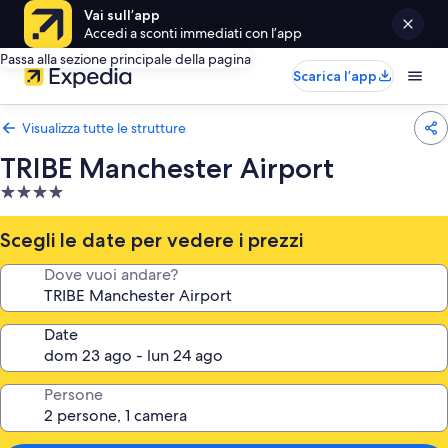
Vai sull’app
Accedi a sconti immediati con l’app
Passa alla sezione principale della pagina
Scarica l’app
Visualizza tutte le strutture
TRIBE Manchester Airport
Struttura
a
4.0
Scegli le date per vedere i prezzi
stelle
Dove vuoi andare?
Date
Persone