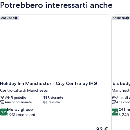
2
Potrebbero interessarti anche
(Atrium
letti
singoli
View)
(Atrium
Holiday Inn Manchester - City Centre by IHG
ibis bud
Annuncio
Annuncio
View)
Holiday Inn Manchester - City Centre by IHG
ibis bud
Centro Città di Manchester
Manchest
Wi-Fi gratuito
Ristorante
Animali
Aria condizionata
Palestra
Aria con
9.2
8.4
Meraviglioso
Otti
9,2
8,4
su
su
1.931 recensioni
3.245 
10,
10,
Meraviglioso,
Ottimo,
Il
83 €