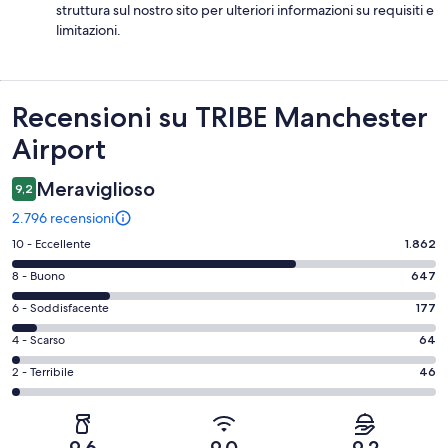
struttura sul nostro sito per ulteriori informazioni su requisiti e
limitazioni.
Recensioni
Recensioni su TRIBE Manchester
Airport
Meraviglioso
9,2
2.796 recensioni
Valutazione
10 - Eccellente
1.862
di
Valutazione
8 - Buono
647
10
di
-
Valutazione
6 - Soddisfacente
177
8
Eccellente.
di
-
Valutazione
4 - Scarso
64
1862
6
Buono.
di
su
-
Valutazione
2 - Terribile
46
647
4
2796
Soddisfacente.
di
su
-
recensioni
177
2
2796
Scarso.
su
-
recensioni
64
9,6
9,0
9,2