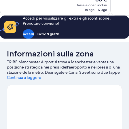
1.931
3.245
prezzo
recensioni
recensioni
tasse e oneri inclusi
attuale
16 ago - 17 ago
è
Accedi per visualizzare gli extra e gli sconti idonei.
83 €
Prenotare conviene!
Accedi
Iscriviti gratis
Informazioni sulla zona
TRIBE Manchester Airport si trova a Manchester e vanta una
posizione strategica nei pressi dell'aeroporto e nei pressi di una
stazione della metro. Deansgate e Canal Street sono due tappe
fondamentali per gli amanti dello shopping. A livello
Continua a leggere
naturalistico, invece, spiccano Peak District National Park e
Piccadilly Gardens. Sei in cerca di eventi sportivi o spettacoli a
cui assistere? Old Trafford e AO Arena potrebbero avere in
programma qualcosa di interessante.
Vai alla guida turistica di
Manchester