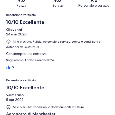
2796
Terribile.
su
Pulizia
Servizi
Personale e servizio
recensioni
46
2796
Recensioni
su
Recensione verificata
recensioni
2796
10/10 Eccellente
recensioni
Giovanni
24 mar 2026
Mi è piaciuto: Pulizia, personale e servizio, servizi e condizioni e
dotazioni della struttura
Con sempre una certezza
Soggiorno di 1 notte a marzo 2026
0
Recensione verificata
10/10 Eccellente
Valmarino
5 apr 2025
Mi è piaciuto: Condizioni e dotazioni della struttura
Aeroporto di Manchester