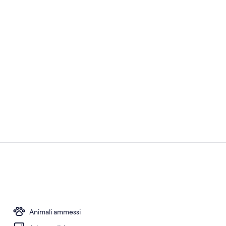
Esterni
Bar (in loco)
Animali ammessi