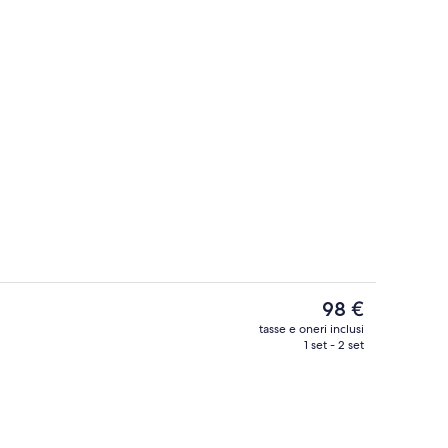
Esterni
Il
98 €
prezzo
tasse e oneri inclusi
attuale
1 set - 2 set
Esterni
è
98 €