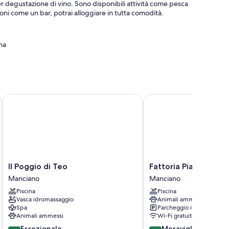
r degustazione di vino. Sono disponibili attività come pesca
zioni come un bar, potrai alloggiare in tutta comodità.
na
 un distributore automatico
enotazione di escursioni e biglietti e griglie per barbecue
Il Poggio di Teo
Fattoria Pianetti
tizzazione e accappatoi, oltre a utili dotazioni come
Il
Fattoria
Il Poggio di Teo
Fattoria Pianetti
Poggio
Pianetti
Manciano
Manciano
di
Manciano
Piscina
Piscina
Teo
Vasca idromassaggio
Animali ammessi
Manciano
Spa
Parcheggio incluso
Animali ammessi
Wi-Fi gratuito
10.0
9.0
Eccezionale
Meraviglioso