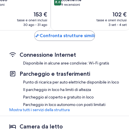
8,6
su
oni
9 recensioni
10,
Il
Il
153 €
102 €
Eccellente,
prezzo
prezzo
9
tasse e oneri inclusi
tasse e oneri inclusi
attuale
attuale
30 ago - 31 ago
3 set - 4 set
recensioni
è
è
153 €
102 €
Confronta strutture simili
Connessione Internet
Disponibile in alcune aree condivise: Wi-Fi gratis
Parcheggio e trasferimenti
Punto di ricarica per auto elettriche disponibile in loco
Il parcheggio in loco ha limiti di altezza
Parcheggio al coperto e gratuito in loco
Parcheggio in loco autonomo con posti limitati
Mostra tutti i servizi della struttura
Camera da letto