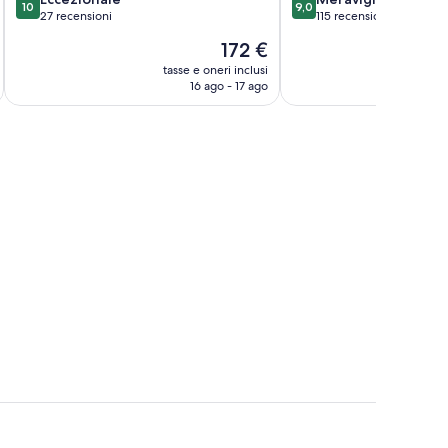
10
9,0
su
su
27 recensioni
115 recensioni
10,
10,
Il
172 €
Eccezionale,
Meraviglioso,
prezzo
27
115
tasse e oneri inclusi
t
attuale
16 ago - 17 ago
recensioni
recensioni
è
172 €