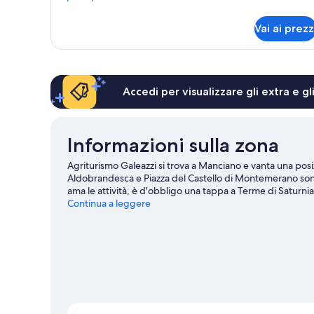
dettagli
per
Vai ai prezz
Appartamento
Superior
Accedi per visualizzare gli extra e g
Informazioni sulla zona
Agriturismo Galeazzi si trova a Manciano e vanta una posi
Aldobrandesca e Piazza del Castello di Montemerano sono 
ama le attività, è d'obbligo una tappa a Terme di Saturnia 
Emozionale e Luminarie di Fontermosa meritano una visita. S
Continua a leggere
immersioni subacquee; se invece preferisci non entrare in
piedi o in bici e paracadutismo.
Vai alla guida turistica d
Mostra altri agriturismi a Manciano