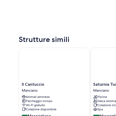
Strutture simili
Il Cantuccio
Saturnia Tusc
Il
Saturnia
Il Cantuccio
Saturnia Tu
Cantuccio
Tuscany
Manciano
Manciano
Manciano
Hotel
Animali ammessi
Piscina
Manciano
Parcheggio incluso
Vasca idroma
Wi-Fi gratuito
Colazione inc
Colazione disponibile
Spa
9.2
9.0
Meraviglioso
Meravigl