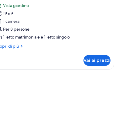
oto
recensione)
Vista giardino
er
19 m²
ipla
1 camera
assic
Per 3 persone
1 letto matrimoniale e 1 letto singolo
ri
opri di più
ttagli
r
Vai ai prezzi
pla
assic