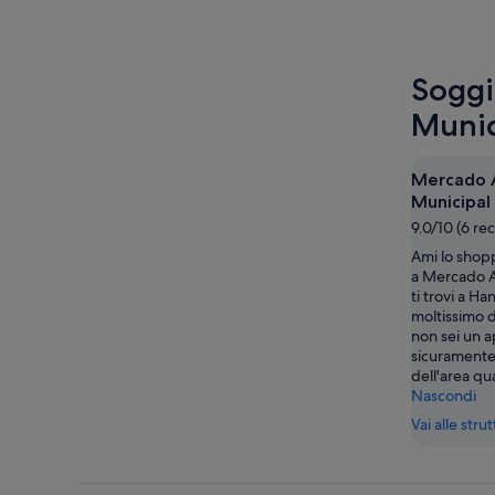
Soggi
Munic
Mercado 
Municipal
9.0/10 (6 re
Ami lo shopp
a Mercado A
ti trovi a H
moltissimo d
non sei un a
sicuramente 
dell'area qu
Nascondi
Vai alle stru