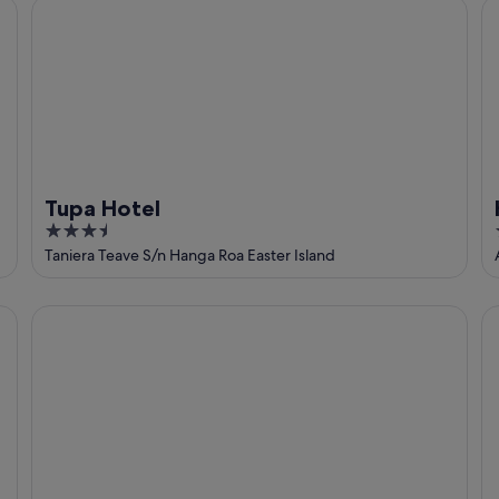
Tupa Hotel
Ha
Tupa Hotel
3.5
out
Taniera Teave S/n Hanga Roa Easter Island
of
5
Mata Nui Eco Hostel
Ea