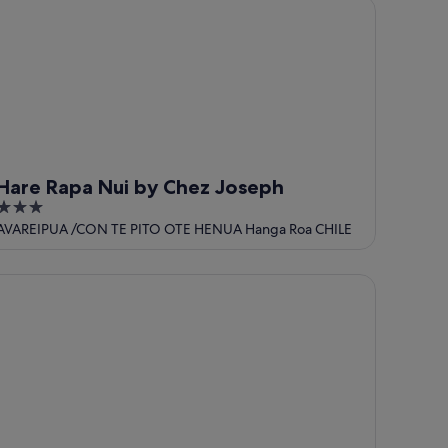
re Rapa Nui by Chez Joseph
Hare Rapa Nui by Chez Joseph
3
out
AVAREIPUA /CON TE PITO OTE HENUA Hanga Roa CHILE
of
5
ster Island Ecolodge