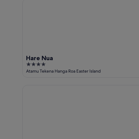
Hare Nua
9
ago
ago
-
9
ago
Hare Nua
4
out
Atamu Tekena Hanga Roa Easter Island
of
5
Cabañas Anavai Rapa Nui