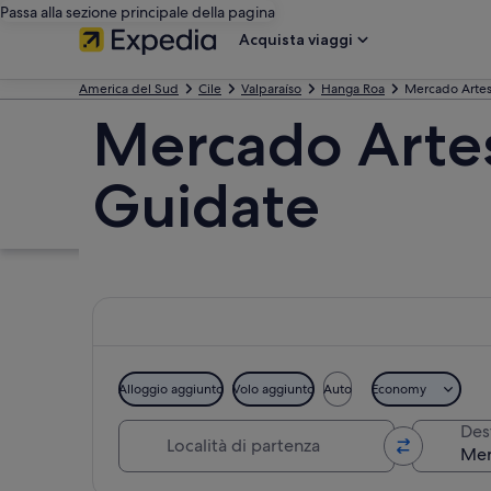
Passa alla sezione principale della pagina
Acquista viaggi
America del Sud
Cile
Valparaíso
Hanga Roa
Mercado Artes
Mercado Artes
Guidate
Alloggio aggiunto
Volo aggiunto
Auto
Economy
Località di partenza
Des