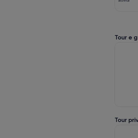
attività
Tour e g
Da Hanga R
Tour pri
Da Hanga 