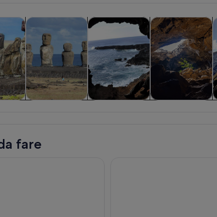
Apertura in una nuova scheda
Apertura in una nuova scheda
Apertura 
e di un giorno
Storia e cultura
Tour privati e personalizzati
Divertimenti e avve
N
e di un
Storia e cultura
Tour privati e
Divertimenti e
no
personalizzati
avventure
all’aperto
da fare
riki
Da Hanga Roa: Viaggio da Oro