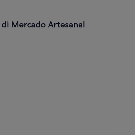
rtura
a
i di Mercado Artesanal
ova
heda