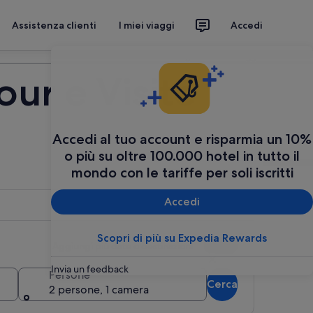
Assistenza clienti
I miei viaggi
Accedi
Organizza il tuo viaggio
ur e Visite
Accedi al tuo account e risparmia un 10%
o più su oltre 100.000 hotel in tutto il
mondo con le tariffe per soli iscritti
Accedi
Scopri di più su Expedia Rewards
Aggiungi più date o destinazioni
Invia un feedback
Persone
Cerca
2 persone, 1 camera