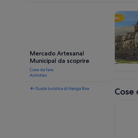
Guarda la mappa
Tour e git
Mercado Artesanal
Municipal da scoprire
Tour e git
Cose da fare
gior
Activities
Guida turistica di Hanga Roa
Cose 
Alba Tonga