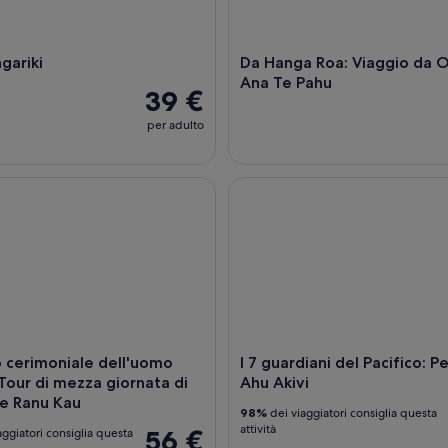
gariki
Da Hanga Roa: Viaggio da 
Ana Te Pahu
39 €
per adulto
erimoniale dell'uomo uccello: Tour di mezza giornata di Oro
I 7 guardiani del Pacifico: Per
 cerimoniale dell'uomo
I 7 guardiani del Pacifico: P
 Tour di mezza giornata di
Ahu Akivi
e Ranu Kau
98%
dei viaggiatori consiglia questa
attività
56 €
aggiatori consiglia questa