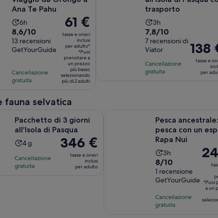
Ana Te Pahu
trasporto
Il
61 €
L’attività
L’attività
6h
3h
prezzo
Valutazione
Valutazione
8,6/10
7,8/10
dura
dura
tasse e oneri
è
di
13 recensioni
di
7 recensioni di
inclusi
6
3
Il
138 
per adulto*
61 €
GetYourGuide
Viator
8.6
7.8
ore
ore
*Puoi
prezzo
prenotare a
per
su
su
tasse e on
Cancellazione
un prezzo
è
incl
adulto*
più basso
10,
10,
gratuita
Cancellazione
per adu
138 €
selezionando
gratuita
sulla
sulla
più di 2 adulti
per
base
base
adulto
 fauna selvatica
di
di
13
7
Apertura in una nuova scheda
i 3 giorni all'Isola di Pasqua
Pesca ancestrale: pesca con un 
Pacchetto di 3 giorni
Pesca ancestrale
recensioni
recensioni
all'Isola di Pasqua
pesca con un esp
Il
346 €
Rapa Nui
L’attività
4 g
Il
24
prezzo
L’attività
dura
3h
tasse e oneri
Cancellazione
prez
è
Valutazione
8/10
inclusi
dura
4
tas
gratuita
per adulto
è
346 €
di
1 recensione
3
giorni
p
243 
per
GetYourGuide
8.0
ore
*Puoi 
per
a un 
adulto
su
Cancellazione
adul
selezio
10,
gratuita
sulla