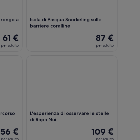
Orongo a
Isola di Pasqua Snorkeling sulle
barriere coralline
61 €
87 €
per adulto
per adulto
ngo e Ranu Kau
corso Ahu Akivi
L'esperienza di osservare le stelle di Rapa Nui
ercorso
L'esperienza di osservare le stelle
di Rapa Nui
56 €
109 €
per adulto
per adulto