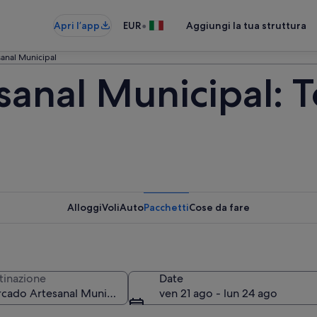
•
Apri l’app
EUR
Aggiungi la tua struttura
anal Municipal
anal Municipal: To
Alloggi
Voli
Auto
Pacchetti
Cose da fare
tinazione
Date
ven 21 ago - lun 24 ago