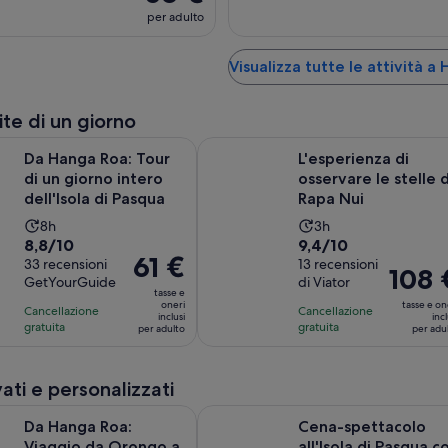
per adulto
Visualizza tutte le attività a
ite di un giorno
Apertura in u
oa: Tour di un giorno intero dell'Isola di Pasqua
L'esperienza di osservare le stelle 
Da Hanga Roa: Tour
L'esperienza di
di un giorno intero
osservare le stelle d
dell'Isola di Pasqua
Rapa Nui
L’attività
L’attività
8h
3h
Valutazione
Valutazione
8,8/10
9,4/10
dura
dura
Il
61 €
di
33 recensioni
di
13 recensioni
8
3
Il
108 
prezzo
GetYourGuide
di Viator
8.8
9.4
ore
ore
prezzo
tasse e
è
su
su
oneri
tasse e on
Cancellazione
Cancellazione
è
inclusi
incl
61 €
10,
10,
gratuita
gratuita
per adulto
per adu
108 €
per
sulla
sulla
per
adulto
base
base
adulto
vati e personalizzati
di
di
33
13
Apertura in una nuova 
Roa: Viaggio da Orongo a Ana Te Pahu
Cena-spettacolo all'Isola di Pasqu
Da Hanga Roa:
Cena-spettacolo
recensioni
recensioni
Viaggio da Orongo a
all'Isola di Pasqua c