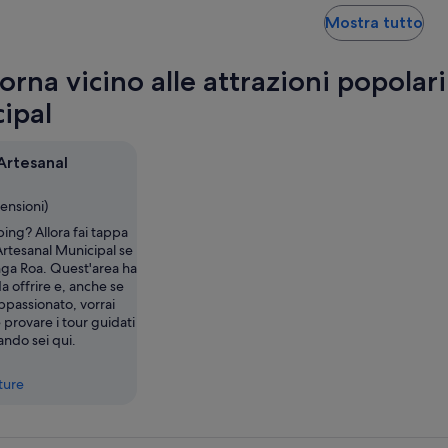
base
Ape
Mostra tutto
di
in
una
un
recensione
orna vicino alle attrazioni popolar
nu
sc
ipal
Artesanal
censioni)
ing? Allora fai tappa
rtesanal Municipal se
anga Roa. Quest'area ha
a offrire e, anche se
ppassionato, vorrai
provare i tour guidati
ando sei qui.
tture