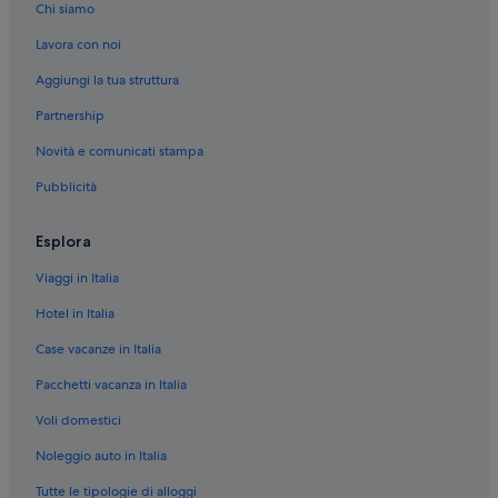
Isola di Pasqua: Hotel con animali ammessi
Chi siamo
Isola di Pasqua: Hotel per famiglie
Lavora con noi
Isola di Pasqua: Hotel con palestra
Aggiungi la tua struttura
Isola di Pasqua: Hotel sulla spiaggia
Partnership
Isola di Pasqua: Baite
Novità e comunicati stampa
Isola di Pasqua: Guest house
Pubblicità
Isola di Pasqua: Appartamenti
Isola di Pasqua: Ostelli
Esplora
Viaggi in Italia
Hotel in Italia
Case vacanze in Italia
Pacchetti vacanza in Italia
Voli domestici
Noleggio auto in Italia
Tutte le tipologie di alloggi