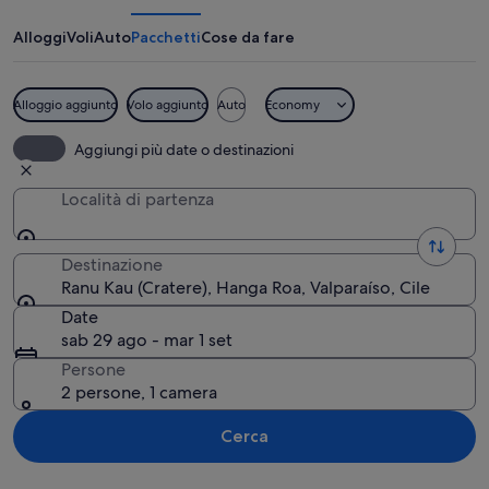
Alloggi
Voli
Auto
Pacchetti
Cose da fare
Alloggio aggiunto
Volo aggiunto
Auto
Economy
Un paesaggio con una vasta vallata, num
Aggiungi più date o destinazioni
Località di partenza
Destinazione
Ranu Kau (Cratere), Hanga Roa, Valparaíso, Cile
Date
sab 29 ago - mar 1 set
Persone
2 persone, 1 camera
Cerca
Guarda la mappa