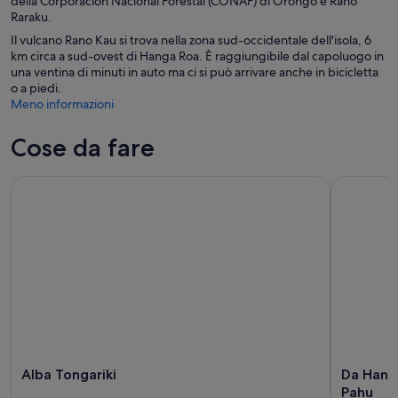
della Corporación Nacional Forestal (CONAF) di Orongo e Rano
Raraku.
Il vulcano Rano Kau si trova nella zona sud-occidentale dell'isola, 6
km circa a sud-ovest di Hanga Roa. È raggiungibile dal capoluogo in
una ventina di minuti in auto ma ci si può arrivare anche in bicicletta
o a piedi.
Meno informazioni
Cose da fare
Alba Tongariki
Da Hanga 
Alba Tongariki
Da Hang
Pahu