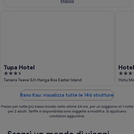
ago
ago
Mappa
-
16
Tupa Hotel
Hotel O
ago
Tupa Hotel
Hote
3.5
3.5
out
out
Taniera Teave S/n Hanga Roa Easter Island
Hotu Ma
of
of
5
5
Ranu Kau: visualizza tutte le 146 strutture
Prezzo per notte più basso trovato nelle ultime 24 ore, per un soggiorno di 1 notte
per 2 adulti. Tariffe e disponibilità sono soggette a modifica. Si applicano
condizioni aggiuntive.
Scopri un mondo di viaggi