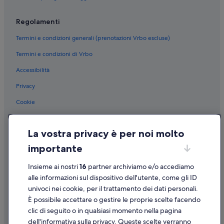
Regolamenti
Termini e condizioni generali (prenotazioni Vrbo escluse)
Termini e condizioni di Vrbo
Accessibilità
Privacy
Cookie
Condizioni per l'utilizzo
La vostra privacy è per noi molto
Informazioni legali/Contatti
importante
Linee guida sui contenuti e segnalazione dei contenuti
Insieme ai nostri
16
partner archiviamo e/o accediamo
Supporto
alle informazioni sul dispositivo dell'utente, come gli ID
univoci nei cookie, per il trattamento dei dati personali.
Assistenza clienti
È possibile accettare o gestire le proprie scelte facendo
Contattaci
clic di seguito o in qualsiasi momento nella pagina
dell'informativa sulla privacy. Queste scelte verranno
Come cancellare un volo