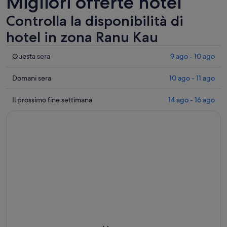
Migliori offerte hotel
Controlla la disponibilità di
hotel in zona Ranu Kau
Controlla
Questa sera
9 ago - 10 ago
i
prezzi
Controlla
Domani sera
10 ago - 11 ago
vicino
i
a
prezzi
Controlla
Il prossimo fine settimana
14 ago - 16 ago
Ranu
vicino
i
Kau
a
prezzi
per
Ranu
vicino
questa
Kau
a
sera,
per
Ranu
9
domani
Kau
ago
sera,
per
-
10
il
10
ago
prossimo
ago
-
weekend,
11
14