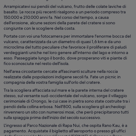
Arrampicatevi sui pendii del vulcano, frutto delle colate laviche di
basalto. Le rocce più recenti risalgono a un periodo compreso tra
150.000 e 210.000 anni fa. Nel corso del tempo, a causa
dell'erosione, alcune sezioni della parete del cratere si sono
congiunte con le scogliere della costa.
Portate con voi una fotocamera per immortalare l'enorme bocca del
vulcano, caratterizzata da un diametro di quasi 1,6 km e da uno
microclima del tutto peculiare che favorisce il proliferare di paludi
verdeggianti uniche nel loro genere all'interno del lago e intorno a
esso. Passeggiate lungo il bordo, dove prosperano viti e piante di
fico sconosciute nel resto dell'isola.
Nell'area circostante cercate affascinanti sculture nella roccia
realizzate dalle popolazioni indigene secoli fa. Fate un picnic in
compagnia della vostra famiglia sull'orlo del cratere.
Tra la scogliera affacciata sul mare e la parete interna del cratere
stesso, sul versante sud-occidentale del vulcano, sorge il villaggio
cerimoniale di Orongo, le cui case in pietra sono state costruite tra i
pendii della collina erbosa. Nell'800, sulla scogliera gli archeologi
rinvennero un sito con numerosi moai, che però precipitarono tutti
sulla spiaggia prima dell'inizio del secolo successivo.
L'ingresso al Parco Nazionale di Rapa Nui, che ospita Rano Kau, è a
pagamento. Acquistate il biglietto all'aeroporto o presso gli uffici