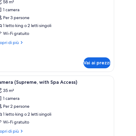
58 m²
1 camera
oto
er
Per 3 persone
he
1 letto king o 2 letti singoli
uomo
Wi-Fi gratuito
iew
ri
opri di più
uite
ttagli
ith
r
e
pa
Vai ai prezzi
uomo
ccess
ew
+1)
ite
o.
riletto in piuma, minibar
pri
Una camera d'hotel moderna con un letto gra
th
5
amera (Supreme, with Spa Access)
utte
a
35 m²
cess
1)
1 camera
oto
er
Per 2 persone
amera
1 letto king o 2 letti singoli
Supreme,
Wi-Fi gratuito
ith
ri
opri di più
pa