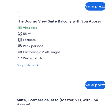
letto
per
Vai ai prezz
Suite,
(Master,
1
with
camera
Apri
Una camera d'albergo moderna c
Spa
4
da
The Duomo View Suite Balcony with Spa Access
tutte
Access)
letto
Vista città
(Master,
le
with
55 m²
foto
Spa
per
1 camera
Access)
The
Per 2 persone
Duomo
1 letto king o 2 letti singoli
View
Wi-Fi gratuito
Suite
Altri
Scopri di più
Balcony
dettagli
with
per
Spa
The
Duomo
Access
Vai ai prezz
View
Suite
Balcony
Apri
Un soggiorno moderno con un di
with
6
Suite, 1 camera da letto (Master, 2+1, with Spa
tutte
Spa
Access)