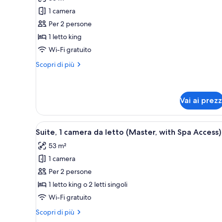
le
camere
1 camera
foto
per
Per 2 persone
Suite
1 letto king
(Cordusio
Wi-Fi gratuito
with
Altri
Scopri di più
Spa
dettagli
Access)
per
Suite
(Cordusio
Vai ai prezz
with
Spa
Apri
Un soggiorno moderno con un di
Access)
6
Suite, 1 camera da letto (Master, with Spa Access)
tutte
53 m²
le
1 camera
foto
per
Per 2 persone
Suite,
1 letto king o 2 letti singoli
1
Wi-Fi gratuito
camera
Altri
Scopri di più
da
dettagli