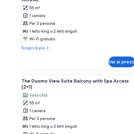
Access
le
55 m²
foto
1 camera
per
Per 3 persone
Suite,
1
1 letto king o 2 letti singoli
camera
Wi-Fi gratuito
da
Altri
Scopri di più
letto
dettagli
(Master,
per
Vai ai prezz
Suite,
2+1,
1
with
camera
Apri
Una camera d'albergo moderna c
Spa
4
da
The Duomo View Suite Balcony with Spa Access
tutte
letto
Access)
(2+1)
(Master,
le
Vista città
2+1,
foto
with
55 m²
per
Spa
1 camera
The
Access)
Duomo
Per 3 persone
View
1 letto king o 2 letti singoli
Suite
Wi-Fi gratuito