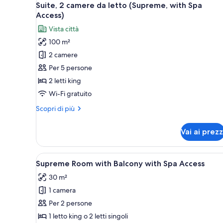
Access)
5
camere
Suite, 2 camere da letto (Supreme, with Spa
tutte
da
Access)
letto
le
Vista città
(Connecting,
foto
with
100 m²
per
Spa
2 camere
Suite,
Access)
2
Per 5 persone
camere
2 letti king
da
Wi-Fi gratuito
letto
Altri
Scopri di più
(Supreme,
dettagli
with
per
Vai ai prezz
Suite,
Spa
2
Access)
camere
Apri
Una camera d'albergo con un le
8
da
Supreme Room with Balcony with Spa Access
tutte
letto
30 m²
(Supreme,
le
with
1 camera
foto
Spa
per
Per 2 persone
Access)
Supreme
1 letto king o 2 letti singoli