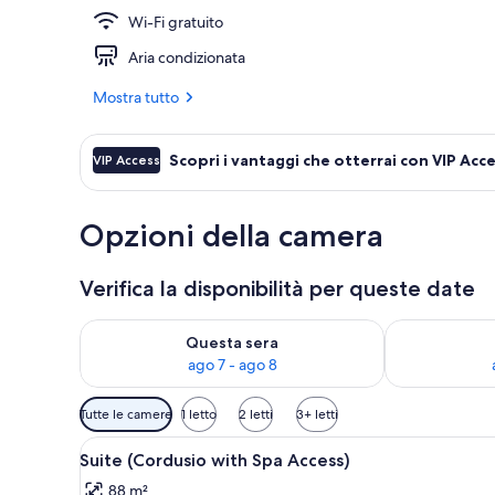
Wi-Fi gratuito
Ristorante
Aria condizionata
Mostra tutto
Scopri i vantaggi che otterrai con VIP Acc
VIP Access
Opzioni della camera
Verifica la disponibilità per queste date
Verifica la disponibilità per questa sera, ago 7 - ago
Verifica la di
Questa sera
ago 7 - ago 8
Filtri
Tutte le camere
1 letto
2 letti
3+ letti
disponibili
Apri
Biancheria da letto ipoallergen
per
27
Suite (Cordusio with Spa Access)
tutte
le
88 m²