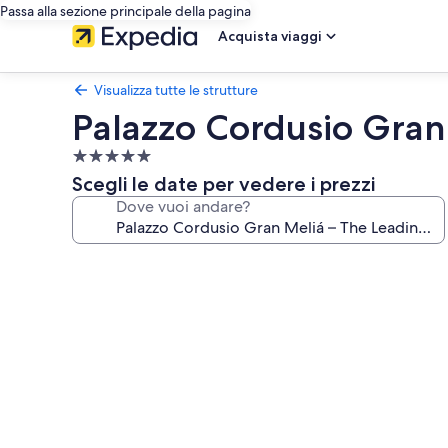
Passa alla sezione principale della pagina
Acquista viaggi
Visualizza tutte le strutture
Palazzo Cordusio Gran
Struttura
a
Scegli le date per vedere i prezzi
5.0
Dove vuoi andare?
stelle
Galleria
fotografica
per
Palazzo
Cordusio
Gran
Meliá