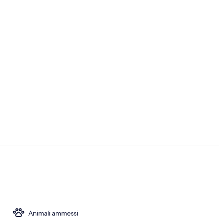
Video strutt
Biancheria da
Animali ammessi