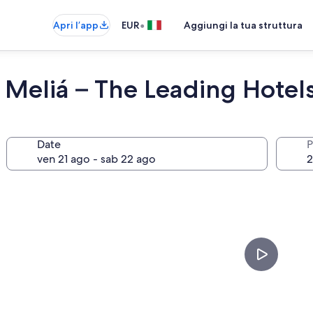
•
Apri l’app
EUR
Aggiungi la tua struttura
 Meliá – The Leading Hotel
Date
P