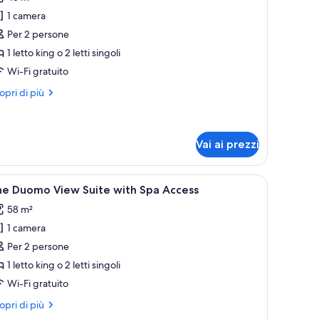
1 camera
oto
er
Per 2 persone
uite
1 letto king o 2 letti singoli
unior
Wi-Fi gratuito
with
ri
opri di più
pa
ttagli
ccess)
r
ite
nior
Vai ai prezzi
ith
a
to grande, pannelli in legno, un comodino, uno specchio e vista sulla città 
pri
Una stanza con vista su un duomo gotico attr
cess)
6
he Duomo View Suite with Spa Access
utte
58 m²
1 camera
oto
er
Per 2 persone
he
1 letto king o 2 letti singoli
uomo
Wi-Fi gratuito
iew
ri
opri di più
uite
ttagli