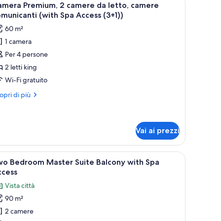
4
amera Premium, 2 camere da letto, camere
a
utte
municanti (with Spa Access (3+1))
cess
60 m²
oto
1 camera
er
Per 4 persone
amera
remium,
2 letti king
Wi-Fi gratuito
amere
ri
opri di più
a
ttagli
tto,
r
mera
amere
emium,
Vai ai prezzi
omunicanti
with
mere
ro.
divano, un armadio in legno, uno specchio rotondo e un tavolino con una ciot
pri
Una camera d'albergo moderna con un letto gra
pa
4
wo Bedroom Master Suite Balcony with Spa
to,
utte
ccess
ccess
mere
+1))
municanti
Vista città
oto
ith
90 m²
a
er
cess
2 camere
wo
1))