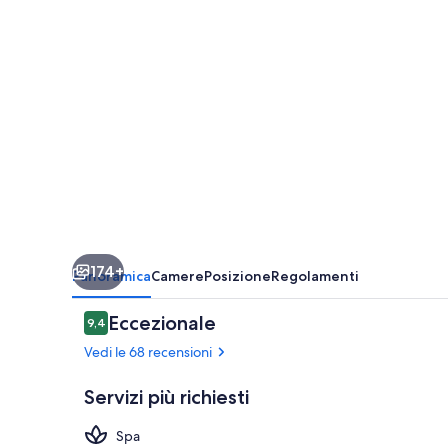
–
The
Leading
Hotels
of
the
World
174+
Panoramica
Camere
Posizione
Regolamenti
Recensioni
Eccezionale
9,4
9,4 su 10
Vedi le 68 recensioni
Servizi più richiesti
Spa