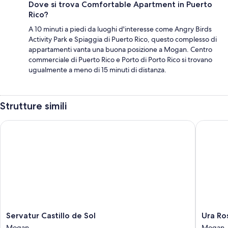
Dove si trova Comfortable Apartment in Puerto
Rico?
A 10 minuti a piedi da luoghi d'interesse come Angry Birds
Activity Park e Spiaggia di Puerto Rico, questo complesso di
appartamenti vanta una buona posizione a Mogan. Centro
commerciale di Puerto Rico e Porto di Porto Rico si trovano
ugualmente a meno di 15 minuti di distanza.
Strutture simili
Servatur Castillo de Sol
Ura Rosl
Servatur
Ura
Servatur Castillo de Sol
Ura Ro
Castillo
Roslara
Mogan
Mogan