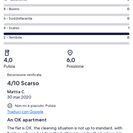
finestra
di
Valutazione
8 - Buono
0
10
di
-
Valutazione
6 - Soddisfacente
0
8
Eccellente.
di
-
Valutazione
4 - Scarso
1
0
6
Buono.
di
su
-
Valutazione
2 - Terribile
0
0
4
1
Soddisfacente.
di
su
-
recensioni
0
2
1
Scarso.
su
-
recensioni
1
4,0
6,0
1
Terribile.
su
Pulizia
Posizione
recensioni
0
Recensioni
1
su
Recensione verificata
recensioni
1
4/10 Scarso
recensioni
Mattia C.
30 mar 2020
Non mi è piaciuto: Pulizia
Traduci con Google
An OK apartment
The flat is OK, the cleaning situation is not up to standard, with