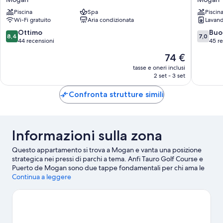
de
Mogan
Piscina
Spa
Piscin
Sol
Wi-Fi gratuito
Aria condizionata
Lavand
Mogan
8.4
7.0
Ottimo
Buo
8,4
7,0
su
su
44 recensioni
45 r
10,
10,
Il
74 €
Ottimo,
Buono,
prezzo
44
45
tasse e oneri inclusi
attuale
2 set - 3 set
recensioni
recensio
è
74 €
Confronta strutture simili
Informazioni sulla zona
Questo appartamento si trova a Mogan e vanta una posizione
strategica nei pressi di parchi a tema. Anfi Tauro Golf Course e
Puerto de Mogan sono due tappe fondamentali per chi ama le
attività. A livello naturalistico, invece, tra le principali attrazioni
Continua a leggere
della zona ci sono Spiaggia di Puerto Rico e Spiaggia di Anfi.
Anche Parco acquatico del Lago Taurito e Angry Birds Activity
Park meritano una visita.
Vai alla guida turistica di Porto Rico
Mostra altri appartamenti a Porto Rico