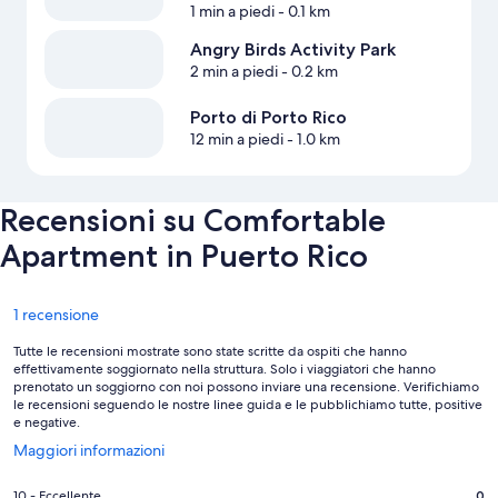
1 min a piedi
- 0.1 km
Angry Birds Activity Park
2 min a piedi
- 0.2 km
Porto di Porto Rico
12 min a piedi
- 1.0 km
Recensioni su Comfortable
Apartment in Puerto Rico
Recensioni
1 recensione
Tutte le recensioni mostrate sono state scritte da ospiti che hanno
effettivamente soggiornato nella struttura. Solo i viaggiatori che hanno
prenotato un soggiorno con noi possono inviare una recensione. Verifichiamo
le recensioni seguendo le nostre linee guida e le pubblichiamo tutte, positive
e negative.
Apertura
Maggiori informazioni
in
un’altra
Valutazione
10 - Eccellente
0