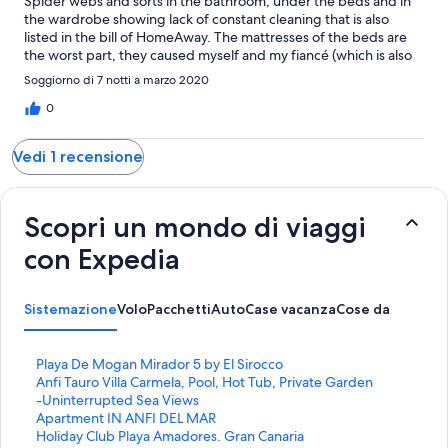
Spider webs and sorts in the bathroom, under the beds and in
the wardrobe showing lack of constant cleaning that is also
listed in the bill of HomeAway. The mattresses of the beds are
the worst part, they caused myself and my fiancé (which is also
pregnant) a back pain that lasted 2 weeks the shower head is
Soggiorno di 7 notti a marzo 2020
broke but still manageable to be used like some kitchen
components like pans and coffe maker which are damaged but
0
usable if used carefully. The location is OK with short distance
from shops and promenade, is in a complex with thousands of
Vedi 1 recensione
look alike flats and tourists.
Scopri un mondo di viaggi
con Expedia
Sistemazione
Volo
Pacchetti
Auto
Case vacanza
Cose da fare
L
Playa De Mogan Mirador 5 by El Sirocco
i
L
Anfi Tauro Villa Carmela, Pool, Hot Tub, Private Garden
n
i
-Uninterrupted Sea Views
k
n
L
Apartment IN ANFI DEL MAR
c
k
i
L
Holiday Club Playa Amadores. Gran Canaria