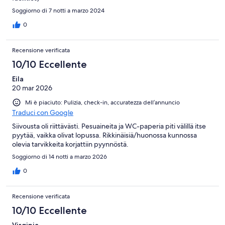
Soggiorno di 7 notti a marzo 2024
0
Recensione verificata
10/10 Eccellente
Eila
20 mar 2026
Mi è piaciuto: Pulizia, check-in, accuratezza dell’annuncio
Traduci con Google
Siivousta oli riittävästi. Pesuaineita ja WC-paperia piti välillä itse
pyytää, vaikka olivat lopussa. Rikkinäisiä/huonossa kunnossa
olevia tarvikkeita korjattiin pyynnöstä.
Soggiorno di 14 notti a marzo 2026
0
Recensione verificata
10/10 Eccellente
Virginia