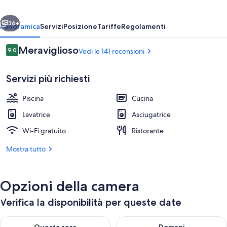
ietro
Avanti
36+
Panoramica
Servizi
Posizione
Tariffe
Regolamenti
Recensioni
Meraviglioso
9,0
Vedi le 141 recensioni
9,0 su 10
Servizi più richiesti
Piscina
Cucina
Lavatrice
Asciugatrice
Wi-Fi gratuito
Ristorante
Appartamento, 1 camera da letto, terra
Mostra tutto
Opzioni della camera
Verifica la disponibilità per queste date
Verifica la disponibilità per questa sera, ago 7 - ago 8
Verifica la disponibilità per d