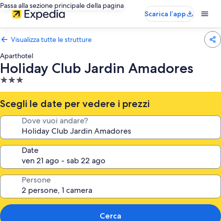
Passa alla sezione principale della pagina
Scarica l’app
Visualizza tutte le strutture
Aparthotel
Holiday Club Jardin Amadores
Struttura
a
3.0
Scegli le date per vedere i prezzi
stelle
Dove vuoi andare?
Date
Persone
Cerca