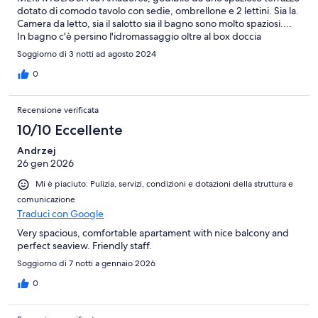
dotato di comodo tavolo con sedie, ombrellone e 2 lettini. Sia la.
Camera da letto, sia il salotto sia il bagno sono molto spaziosi....
In bagno c'è persino l'idromassaggio oltre al box doccia
(consiglio phon da casa). La cucina è davvero fornita di tutto, c'è
Soggiorno di 3 notti ad agosto 2024
il microonde che sostituisce il classico forno. L'alloggio dispone
anche di un ripostiglio con lavatrice ed asciugatrice....
0
Quest'ultima non proprio il massimo, la ho usata solo una volta
ma dopo 4 ore ancora non aveva asciugato il bucato. Segnalo
Recensione verificata
che a noi (2 adulti e 2 bambini) non è stato messo, a disposizione
un divano letto, bensì due lettini aggiuntivi che sono risultati
10/10 Eccellente
piuttosto scomodi per i miei figli non proprio piccoli (12 e 15
Andrzej
anni). Gli spazi comuni sono piuttosto piccoli ma tenuti
26 gen 2026
discretamente. Nota assolutamente negativa invece per la
Colazione, che non è inclusa e si deve quindi pagare come extra
Mi è piaciuto: Pulizia, servizi, condizioni e dotazioni della struttura e
(circa, 10 euro a persona)... Poca varietà di cibo sia dolce che
comunicazione
salato, totale mancanza di attenzione nel rimpiazzo dei prodotti
Traduci con Google
esauriti (ma più attenzione Dell addetto sala al proprio cellulare),
macchinario automatico per la distruzione di caffè, cioccolata
Very spacious, comfortable apartament with nice balcony and
calda, cappuccino, latte macchiato pessimo.... Tutto davvero
perfect seaview. Friendly staff.
imbevibile. Struttura vecchiotta che avrebbe bisogno di
Soggiorno di 7 notti a gennaio 2026
interventi ma nel complesso comunque esperienza positiva... Il
panorama fa dimenticare tutto il resto.
0