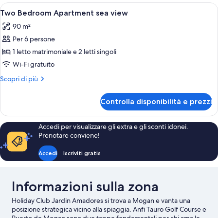
Apri
Una cassaforte in camera, culle/letti p
6
Two Bedroom Apartment sea view
tutte
90 m²
le
Per 6 persone
foto
per
1 letto matrimoniale e 2 letti singoli
Two
Wi-Fi gratuito
Bedroom
Altri
Scopri di più
Apartment
dettagli
sea
per
Controlla disponibilità e prezzi
Two
view
Bedroom
Apartment
Accedi per visualizzare gli extra e gli sconti idonei.
sea
Prenotare conviene!
view
Accedi
Iscriviti gratis
Informazioni sulla zona
Holiday Club Jardin Amadores si trova a Mogan e vanta una
posizione strategica vicino alla spiaggia. Anfi Tauro Golf Course e