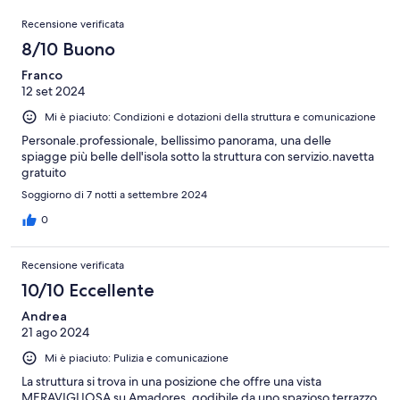
141
Recensioni
su
Recensione verificata
recensioni
141
8/10 Buono
recensioni
Franco
12 set 2024
Mi è piaciuto: Condizioni e dotazioni della struttura e comunicazione
Personale.professionale, bellissimo panorama, una delle
spiagge più belle dell'isola sotto la struttura con servizio.navetta
gratuito
Soggiorno di 7 notti a settembre 2024
0
Recensione verificata
10/10 Eccellente
Andrea
21 ago 2024
Mi è piaciuto: Pulizia e comunicazione
La struttura si trova in una posizione che offre una vista
MERAVIGLIOSA su Amadores, godibile da uno spazioso terrazzo