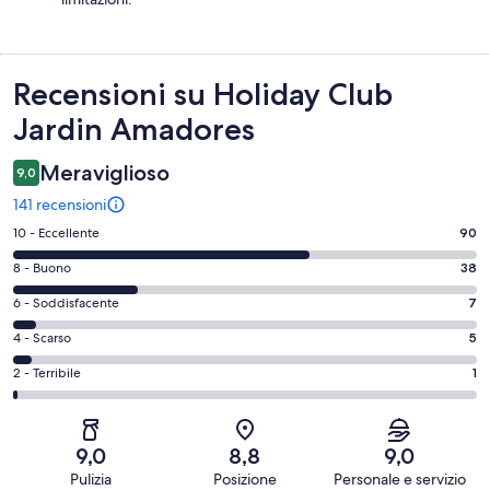
Recensioni
Recensioni su Holiday Club
Jardin Amadores
Meraviglioso
9,0
141 recensioni
Valutazione
10 - Eccellente
90
di
Valutazione
8 - Buono
38
10
di
-
Valutazione
6 - Soddisfacente
7
8
Eccellente.
di
-
Valutazione
4 - Scarso
5
90
6
Buono.
di
su
-
Valutazione
2 - Terribile
1
38
4
141
Soddisfacente.
di
su
-
recensioni
7
2
141
Scarso.
su
-
recensioni
5
9,0
8,8
9,0
141
Terribile.
su
Pulizia
Posizione
Personale e servizio
recensioni
1