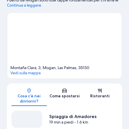
Puerto de Mogan sono due tappe fondamentali per chi ama le
attività. A livello naturalistico, invece, tra le principali attrazioni
Continua a leggere
della zona ci sono Spiaggia di Puerto Rico e Playa del Cura.
Anche Parco acquatico del Lago Taurito e Angry Birds Activity
Park meritano una visita.
Vai alla guida turistica di Porto Rico
Mostra altri aparthotel a Porto Rico
Montaña Clara, 3, Mogan, Las Palmas, 35130
Vedi sulla mappa
Mappa
Cosa c’è nei
Come spostarsi
Ristoranti
dintorni?
Spiaggia di Amadores
19 min a piedi
- 1.6 km