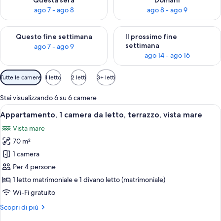
Questa sera
Domani
ago 7 - ago 8
ago 8 - ago 9
Verifica la disponibilità per questo fine settimana, ago 7 - ago
Verifica la disponibilità per il
Questo fine settimana
Il prossimo fine
settimana
ago 7 - ago 9
ago 14 - ago 16
Filtri
Tutte le camere
1 letto
2 letti
3+ letti
disponibili
per
Stai visualizzando 6 su 6 camere
le
Apri
Camera d'albergo con un letto grande,
7
Appartamento, 1 camera da letto, terrazzo, vista mare
camere
tutte
Vista mare
le
70 m²
foto
per
1 camera
Appartamento,
Per 4 persone
1
1 letto matrimoniale e 1 divano letto (matrimoniale)
camera
Wi-Fi gratuito
da
Altri
Scopri di più
letto,
dettagli