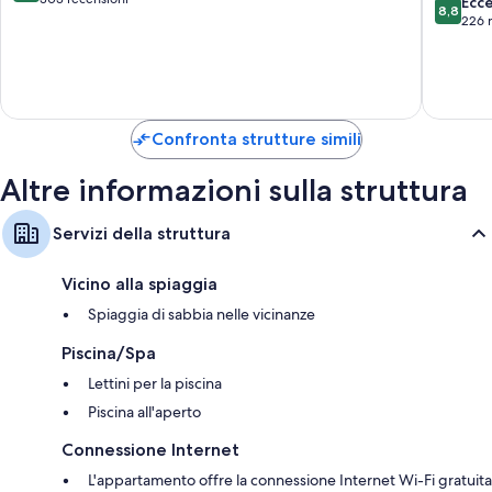
8.8
Ecc
Sale da pranzo indipendenti, cucine e frigoriferi con congelatore
8,8
-
10,
su
226 
Adults
Eccellente,
10,
Only
303
Eccellen
Mogan
recensioni
226
recensio
Confronta strutture simili
Altre informazioni sulla struttura
Servizi della struttura
Vicino alla spiaggia
Spiaggia di sabbia nelle vicinanze
Piscina/Spa
Lettini per la piscina
Piscina all'aperto
Connessione Internet
L'appartamento offre la connessione Internet Wi-Fi gratuita