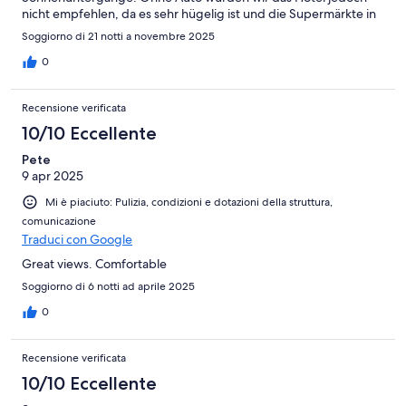
nicht empfehlen, da es sehr hügelig ist und die Supermärkte in
der Nähe eher für kleine Einkäufe anstatt eines Wocheneinkaufs
Soggiorno di 21 notti a novembre 2025
gemacht sind. Wir werden aber auf jeden Fall wieder kommen.
0
Recensione verificata
10/10 Eccellente
Pete
9 apr 2025
Mi è piaciuto: Pulizia, condizioni e dotazioni della struttura,
comunicazione
Traduci con Google
Great views. Comfortable
Soggiorno di 6 notti ad aprile 2025
0
Recensione verificata
10/10 Eccellente