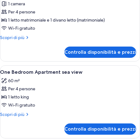
mare
per
1 camera
Appartamento
Per 4 persone
familiare,
1 letto matrimoniale e 1 divano letto (matrimoniale)
terrazzo
Wi-Fi gratuito
Altri
Scopri di più
dettagli
per
Controlla disponibilità e prezzi
Appartamento
familiare,
terrazzo
Apri
Una cassaforte in camera, culle/letti p
6
One Bedroom Apartment sea view
tutte
60 m²
le
Per 4 persone
foto
per
1 letto king
One
Wi-Fi gratuito
Bedroom
Altri
Scopri di più
Apartment
dettagli
sea
per
Controlla disponibilità e prezzi
One
view
Bedroom