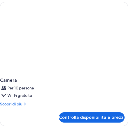
Apartment
sea
view
Camera
Per 10 persone
Wi-Fi gratuito
Altri
Scopri di più
dettagli
per
Controlla disponibilità e prezzi
Camera