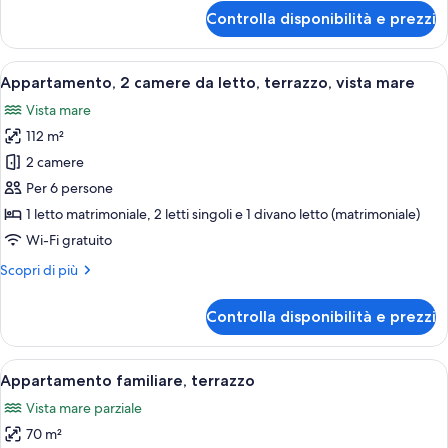
terrazzo,
per
Controlla disponibilità e prezzi
vista
Appartamento,
1
mare
camera
Apri
Camera d'albergo con un grande letto, 
7
da
Appartamento, 2 camere da letto, terrazzo, vista mare
tutte
letto,
Vista mare
terrazzo,
le
vista
112 m²
foto
mare
per
2 camere
Appartamento,
Per 6 persone
2
1 letto matrimoniale, 2 letti singoli e 1 divano letto (matrimoniale)
camere
Wi-Fi gratuito
da
Altri
Scopri di più
letto,
dettagli
terrazzo,
per
Controlla disponibilità e prezzi
vista
Appartamento,
2
mare
camere
Apri
Camera d'albergo con due letti, carta 
6
da
Appartamento familiare, terrazzo
tutte
letto,
Vista mare parziale
terrazzo,
le
vista
70 m²
foto