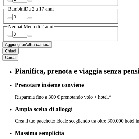
Bambini
Da 2 a 17 anni
Neonati
Meno di 2 anni
Aggiungi un’altra camera
Chiudi
Cerca
Pianifica, prenota e viaggia senza pens
Prenotare insieme conviene
Risparmia fino a 300 € prenotando volo + hotel.*
Ampia scelta di alloggi
Crea il tuo pacchetto ideale scegliendo tra oltre 300.000 hotel i
Massima semplicità