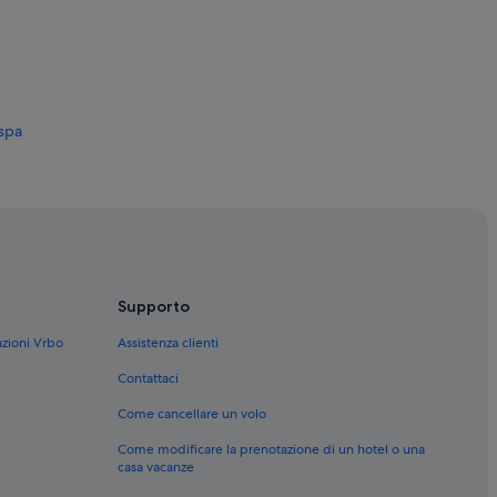
 spa
hateaux
Supporto
azioni Vrbo
Assistenza clienti
Contattaci
Come cancellare un volo
Come modificare la prenotazione di un hotel o una
casa vacanze