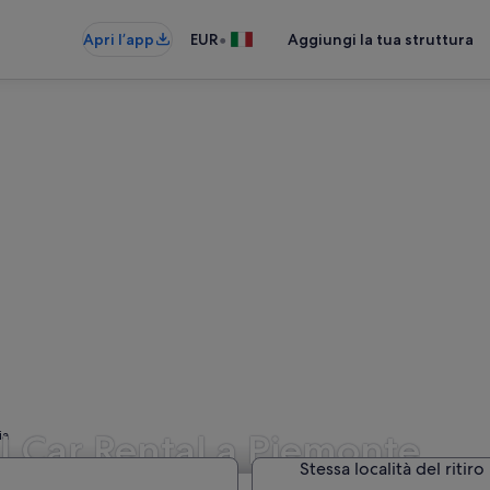
•
Apri l’app
EUR
Aggiungi la tua struttura
l Car Rental a Piemonte
ia
Stessa località del ritiro