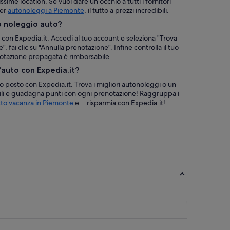
issime location. Se vuoi dare un occhio a tutti i fornitori
per
autonoleggi a Piemonte
, il tutto a prezzi incredibili.
o noleggio auto?
 con Expedia.it. Accedi al tuo account e seleziona "Trova
", fai clic su "Annulla prenotazione". Infine controlla il tuo
enotazione prepagata è rimborsabile.
'auto con Expedia.it?
ico posto con Expedia.it. Trova i migliori autonoleggi o un
bili e guadagna punti con ogni prenotazione! Raggruppa i
to vacanza in Piemonte
e... risparmia con Expedia.it!