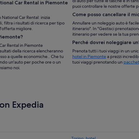
di auto per tutte le tasche e in tant
tional Car Rental in Piemonte
puoi controllare le nostre offerte 
Come posso cancellare il mi
National Car Rental: inizia
filtra i risultati di ricerca per tipo
Annullare un noleggio auto è facile
l'offerta migliore.
itinerario". In "Gestisci prenotazione
itinerario per vedere se la tua pr
 Piemonte?
Perché dovrei noleggiare un
 Car Rental in Piemonte
isultati della ricerca elencheranno
Prenota tutti i tuoi viaggi in un un
 lusso a quelle economiche.. Che tu
hotel in Piemonte
a prezzi incredi
rcando un'auto per poche ore o un
tuoi viaggi prenotando un
pacchet
nsiamo noi.
con Expedia
Torino: hotel