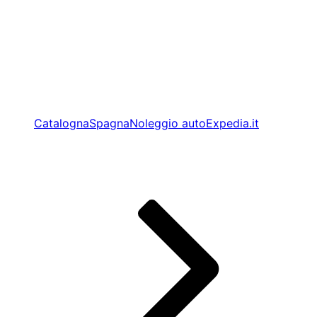
Catalogna
Spagna
Noleggio auto
Expedia.it