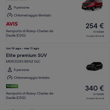
ago
a
9 persone
mar
Chilometraggio illimitato
11
ago
254 €
Aeroporto di Roissy-Charles de
in totale
Gaulle (CDG)
trovato 12 ore fa
Elite premium SUV MERCEDES BENZ GLC
Da
lun 10 ago - mar 11 ago
lun
Elite premium SUV
10
MERCEDES BENZ GLC
ago
a
5 persone
mar
Chilometraggio limitato
11
ago
340 €
Aeroporto di Roissy-Charles de
in totale
Gaulle (CDG)
trovato 12 ore fa
Full size Van Ford Tourneo