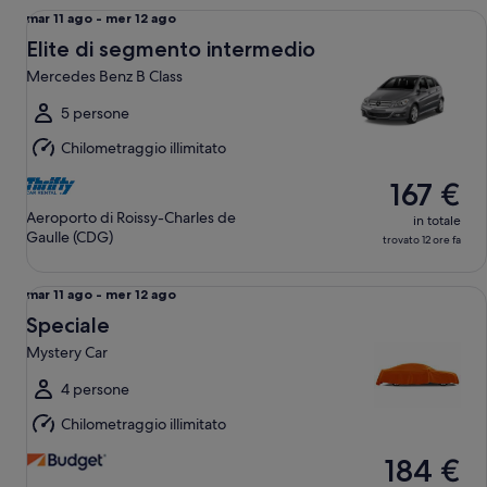
Elite di segmento intermedio Mercedes Benz B Class
Da
mar 11 ago - mer 12 ago
mar
Elite di segmento intermedio
11
Mercedes Benz B Class
ago
a
5 persone
mer
Chilometraggio illimitato
12
ago
167 €
Aeroporto di Roissy-Charles de
in totale
Gaulle (CDG)
trovato 12 ore fa
Speciale Mystery Car
Da
mar 11 ago - mer 12 ago
mar
Speciale
11
Mystery Car
ago
a
4 persone
mer
Chilometraggio illimitato
12
ago
184 €