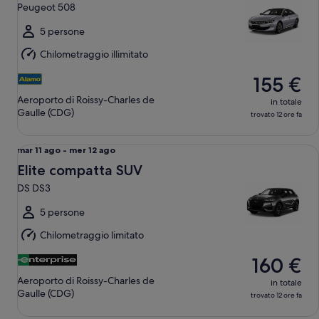
11
Peugeot 508
ago
a
5 persone
mer
Chilometraggio illimitato
12
ago
155 €
Aeroporto di Roissy-Charles de
in totale
Gaulle (CDG)
trovato 12 ore fa
Elite compatta SUV DS DS3
Da
mar 11 ago - mer 12 ago
mar
Elite compatta SUV
11
DS DS3
ago
a
5 persone
mer
Chilometraggio limitato
12
ago
160 €
Aeroporto di Roissy-Charles de
in totale
Gaulle (CDG)
trovato 12 ore fa