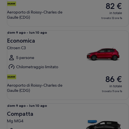
ago
82 €
Aeroporto di Roissy-Charles de
in totale
Gaulle (CDG)
trovato 12 ore fa
Economica Citroen C3
Da
dom 9 ago - lun 10 ago
dom
Economica
9
Citroen C3
ago
a
5 persone
lun
Chilometraggio limitato
10
ago
86 €
Aeroporto di Roissy-Charles de
in totale
Gaulle (CDG)
trovato 11 ore fa
Compatta Mg MG4
Da
dom 9 ago - lun 10 ago
dom
Compatta
9
Mg MG4
ago