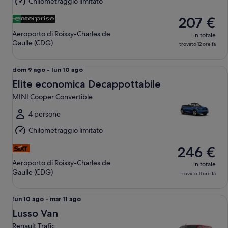
Chilometraggio limitato
12
ago
207 €
Aeroporto di Roissy-Charles de
in totale
Gaulle (CDG)
trovato 12 ore fa
Elite economica Decappottabile MINI Cooper Convertible
Da
dom 9 ago - lun 10 ago
dom
Elite economica Decappottabile
9
MINI Cooper Convertible
ago
a
4 persone
lun
Chilometraggio limitato
10
ago
246 €
Aeroporto di Roissy-Charles de
in totale
Gaulle (CDG)
trovato 11 ore fa
Lusso Van Renault Trafic
Da
lun 10 ago - mar 11 ago
lun
Lusso Van
10
Renault Trafic