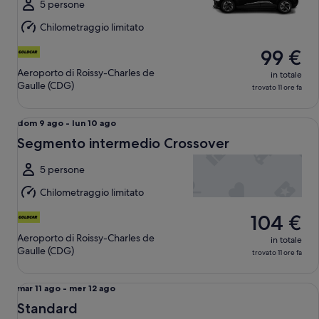
a
5 persone
lun
Chilometraggio limitato
10
ago
99 €
Aeroporto di Roissy-Charles de
in totale
Gaulle (CDG)
trovato 11 ore fa
Segmento intermedio Crossover undefined
Da
dom 9 ago - lun 10 ago
dom
Segmento intermedio Crossover
9
ago
5 persone
a
Chilometraggio limitato
lun
10
104 €
ago
Aeroporto di Roissy-Charles de
in totale
Gaulle (CDG)
trovato 11 ore fa
Standard Peugeot 508
Da
mar 11 ago - mer 12 ago
mar
Standard