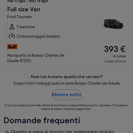
Da
mar 11 ago - mer 12 ago
mar
Full size Van
11
Ford Tourneo
ago
a
7 persone
mer
Chilometraggio limitato
12
ago
393 €
Aeroporto di Roissy-Charles de
in totale
Gaulle (CDG)
trovato 12 ore fa
Non hai trovato quello che cercavi?
Scopri tutti i noleggi auto in zona Roissy-Charles de Gaulle
Mostra tutto
Prezzi più bassi trovati nelle ultime 12 ore Prezzi e disponibilità possono cambiare. Potrebbero
essere previste condizioni aggiuntive.
Domande frequenti
Quanto si paga al giorno per noleggiare un'auto