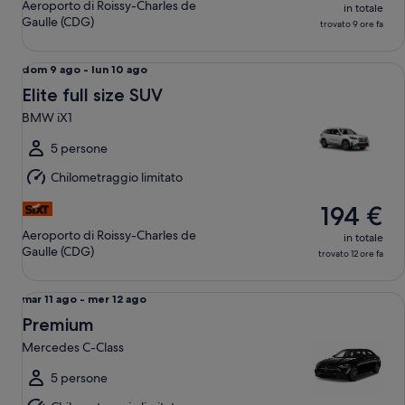
Aeroporto di Roissy-Charles de
in totale
Gaulle (CDG)
trovato 9 ore fa
Elite full size SUV BMW iX1
Da
dom 9 ago - lun 10 ago
dom
Elite full size SUV
9
BMW iX1
ago
a
5 persone
lun
Chilometraggio limitato
10
ago
194 €
Aeroporto di Roissy-Charles de
in totale
Gaulle (CDG)
trovato 12 ore fa
Premium Mercedes C-Class
Da
mar 11 ago - mer 12 ago
mar
Premium
11
Mercedes C-Class
ago
a
5 persone
mer