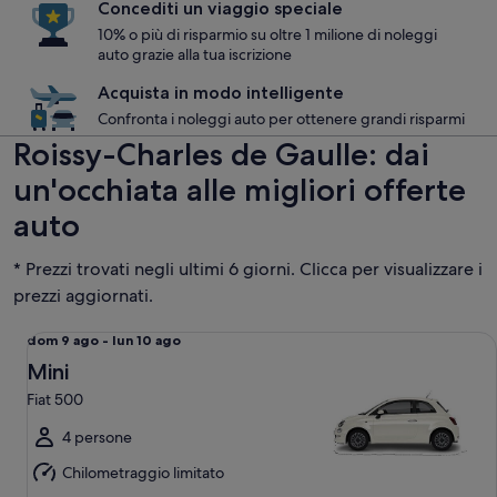
Concediti un viaggio speciale
10% o più di risparmio su oltre 1 milione di noleggi
auto grazie alla tua iscrizione
Acquista in modo intelligente
Confronta i noleggi auto per ottenere grandi risparmi
Roissy-Charles de Gaulle: dai
un'occhiata alle migliori offerte
auto
* Prezzi trovati negli ultimi 6 giorni. Clicca per visualizzare i
prezzi aggiornati.
Mini Fiat 500
Da
dom 9 ago - lun 10 ago
dom
Mini
9
Fiat 500
ago
a
4 persone
lun
Chilometraggio limitato
10