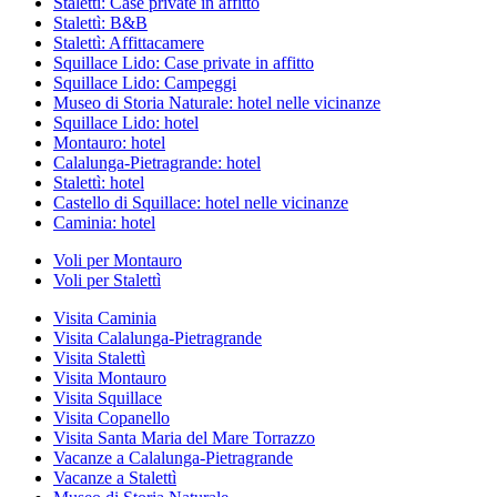
Stalettì: Case private in affitto
Stalettì: B&B
Stalettì: Affittacamere
Squillace Lido: Case private in affitto
Squillace Lido: Campeggi
Museo di Storia Naturale: hotel nelle vicinanze
Squillace Lido: hotel
Montauro: hotel
Calalunga-Pietragrande: hotel
Stalettì: hotel
Castello di Squillace: hotel nelle vicinanze
Caminia: hotel
Voli per Montauro
Voli per Stalettì
Visita Caminia
Visita Calalunga-Pietragrande
Visita Stalettì
Visita Montauro
Visita Squillace
Visita Copanello
Visita Santa Maria del Mare Torrazzo
Vacanze a Calalunga-Pietragrande
Vacanze a Stalettì