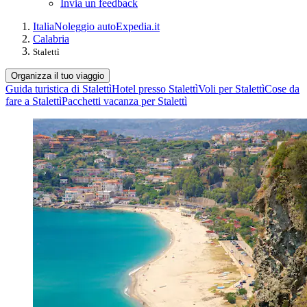
Invia un feedback
Italia
Noleggio auto
Expedia.it
Calabria
Stalettì
Organizza il tuo viaggio
Guida turistica di Stalettì
Hotel presso Stalettì
Voli per Stalettì
Cose da
fare a Stalettì
Pacchetti vacanza per Stalettì