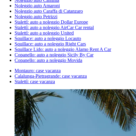
Noleggio auto Caminia
Noleggio auto Amaroni
Noleggio auto Caraffa di Catanzaro
Noleggio auto Petrizzi
Stalettì: auto a noleggio Dollar Europe
Stalettì: auto a noleggio AirCar Car rental
Stalettì: auto a noleggio United
Squillace: auto a noleggio Locauto
Squillace: auto a noleggio Right Cars
Squillace Lido: auto a noleggio Alamo Rent A Car
Copanello: auto a noleggio Sicily By Car
Copanello: auto a noleggio Movida
Montauro: case vacanza
Calalunga-Pietragrande: case vacanza
Stalettì: case vacanza