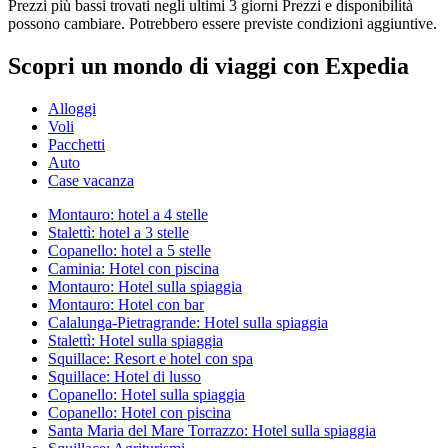
Prezzi più bassi trovati negli ultimi 3 giorni Prezzi e disponibilità
possono cambiare. Potrebbero essere previste condizioni aggiuntive.
Scopri un mondo di viaggi con Expedia
Alloggi
Voli
Pacchetti
Auto
Case vacanza
Montauro: hotel a 4 stelle
Stalettì: hotel a 3 stelle
Copanello: hotel a 5 stelle
Caminia: Hotel con piscina
Montauro: Hotel sulla spiaggia
Montauro: Hotel con bar
Calalunga-Pietragrande: Hotel sulla spiaggia
Stalettì: Hotel sulla spiaggia
Squillace: Resort e hotel con spa
Squillace: Hotel di lusso
Copanello: Hotel sulla spiaggia
Copanello: Hotel con piscina
Santa Maria del Mare Torrazzo: Hotel sulla spiaggia