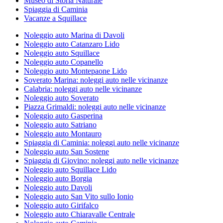
Museo di Storia Naturale
Spiaggia di Caminia
Vacanze a Squillace
Noleggio auto Marina di Davoli
Noleggio auto Catanzaro Lido
Noleggio auto Squillace
Noleggio auto Copanello
Noleggio auto Montepaone Lido
Soverato Marina: noleggi auto nelle vicinanze
Calabria: noleggi auto nelle vicinanze
Noleggio auto Soverato
Piazza Grimaldi: noleggi auto nelle vicinanze
Noleggio auto Gasperina
Noleggio auto Satriano
Noleggio auto Montauro
Spiaggia di Caminia: noleggi auto nelle vicinanze
Noleggio auto San Sostene
Spiaggia di Giovino: noleggi auto nelle vicinanze
Noleggio auto Squillace Lido
Noleggio auto Borgia
Noleggio auto Davoli
Noleggio auto San Vito sullo Ionio
Noleggio auto Girifalco
Noleggio auto Chiaravalle Centrale