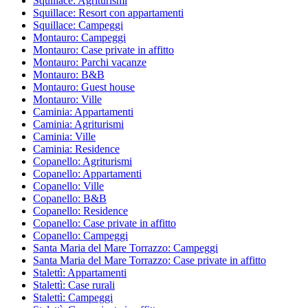
Squillace: Agriturismi
Squillace: Resort con appartamenti
Squillace: Campeggi
Montauro: Campeggi
Montauro: Case private in affitto
Montauro: Parchi vacanze
Montauro: B&B
Montauro: Guest house
Montauro: Ville
Caminia: Appartamenti
Caminia: Agriturismi
Caminia: Ville
Caminia: Residence
Copanello: Agriturismi
Copanello: Appartamenti
Copanello: Ville
Copanello: B&B
Copanello: Residence
Copanello: Case private in affitto
Copanello: Campeggi
Santa Maria del Mare Torrazzo: Campeggi
Santa Maria del Mare Torrazzo: Case private in affitto
Stalettì: Appartamenti
Stalettì: Case rurali
Stalettì: Campeggi