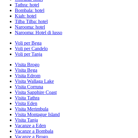
Tathra: hotel
Bombala: hotel
Kiah: hotel
Tilba Tilba: hotel
Narooma: hotel
Narooma: Hotel di lusso
Voli per Bega
Voli per Candelo
Voli per Tanja
Visita Brogo
Visita Bega
Visita Edrom
Visita Wallaga Lake
Visita Corruna
Visita Sapphire Coast
Visita Tathra
Visita Eden
Visita Merimbula
Visita Montague Island
Visita Tanja
Vacanze a Eden
Vacanze a Bombala
Vacanze a Brogo