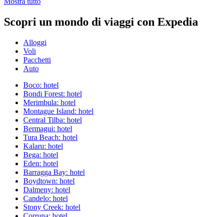
Mostra tutto
Scopri un mondo di viaggi con Expedia
Alloggi
Voli
Pacchetti
Auto
Boco: hotel
Bondi Forest: hotel
Merimbula: hotel
Montague Island: hotel
Central Tilba: hotel
Bermagui: hotel
Tura Beach: hotel
Kalaru: hotel
Bega: hotel
Eden: hotel
Barragga Bay: hotel
Boydtown: hotel
Dalmeny: hotel
Candelo: hotel
Stony Creek: hotel
Corruna: hotel