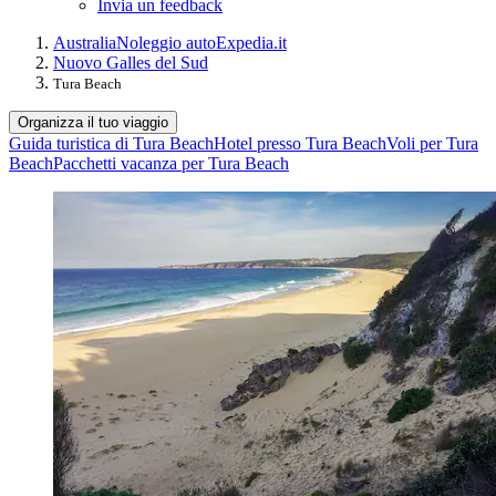
Invia un feedback
Australia
Noleggio auto
Expedia.it
Nuovo Galles del Sud
Tura Beach
Organizza il tuo viaggio
Guida turistica di Tura Beach
Hotel presso Tura Beach
Voli per Tura
Beach
Pacchetti vacanza per Tura Beach