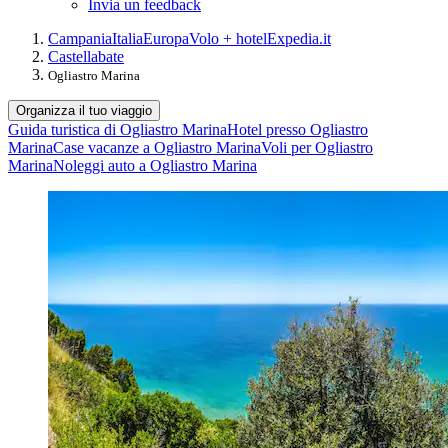
Invia un feedback
Campania
Italia
Europa
Volo + hotel
Expedia.it
Castellabate
Ogliastro Marina
Organizza il tuo viaggio
Guida turistica di Ogliastro Marina
Hotel presso Ogliastro
Marina
Case vacanze a Ogliastro Marina
Voli per Ogliastro
Marina
Noleggi auto a Ogliastro Marina