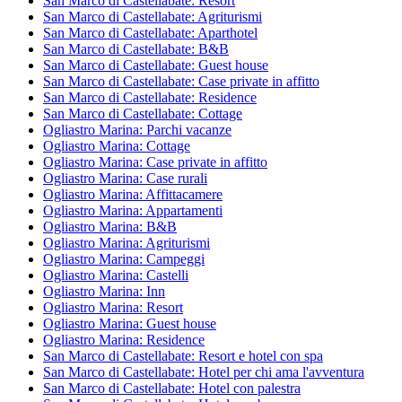
San Marco di Castellabate: Resort
San Marco di Castellabate: Agriturismi
San Marco di Castellabate: Aparthotel
San Marco di Castellabate: B&B
San Marco di Castellabate: Guest house
San Marco di Castellabate: Case private in affitto
San Marco di Castellabate: Residence
San Marco di Castellabate: Cottage
Ogliastro Marina: Parchi vacanze
Ogliastro Marina: Cottage
Ogliastro Marina: Case private in affitto
Ogliastro Marina: Case rurali
Ogliastro Marina: Affittacamere
Ogliastro Marina: Appartamenti
Ogliastro Marina: B&B
Ogliastro Marina: Agriturismi
Ogliastro Marina: Campeggi
Ogliastro Marina: Castelli
Ogliastro Marina: Inn
Ogliastro Marina: Resort
Ogliastro Marina: Guest house
Ogliastro Marina: Residence
San Marco di Castellabate: Resort e hotel con spa
San Marco di Castellabate: Hotel per chi ama l'avventura
San Marco di Castellabate: Hotel con palestra