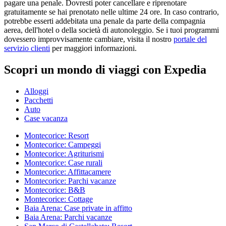
pagare una penale. Dovresti poter cancellare e riprenotare
gratuitamente se hai prenotato nelle ultime 24 ore. In caso contrario,
potrebbe esserti addebitata una penale da parte della compagnia
aerea, dell'hotel o della società di autonoleggio. Se i tuoi programmi
dovessero improvvisamente cambiare, visita il nostro
portale del
servizio clienti
per maggiori informazioni.
Scopri un mondo di viaggi con Expedia
Alloggi
Pacchetti
Auto
Case vacanza
Montecorice: Resort
Montecorice: Campeggi
Montecorice: Agriturismi
Montecorice: Case rurali
Montecorice: Affittacamere
Montecorice: Parchi vacanze
Montecorice: B&B
Montecorice: Cottage
Baia Arena: Case private in affitto
Baia Arena: Parchi vacanze