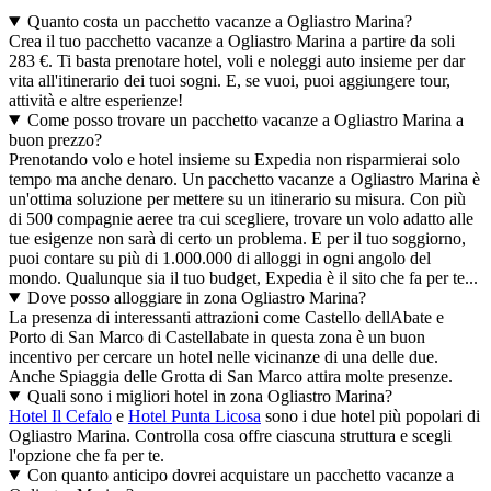
Quanto costa un pacchetto vacanze a Ogliastro Marina?
Crea il tuo pacchetto vacanze a Ogliastro Marina a partire da soli
283 €. Ti basta prenotare hotel, voli e noleggi auto insieme per dar
vita all'itinerario dei tuoi sogni. E, se vuoi, puoi aggiungere tour,
attività e altre esperienze!
Come posso trovare un pacchetto vacanze a Ogliastro Marina a
buon prezzo?
Prenotando volo e hotel insieme su Expedia non risparmierai solo
tempo ma anche denaro. Un pacchetto vacanze a Ogliastro Marina è
un'ottima soluzione per mettere su un itinerario su misura. Con più
di 500 compagnie aeree tra cui scegliere, trovare un volo adatto alle
tue esigenze non sarà di certo un problema. E per il tuo soggiorno,
puoi contare su più di 1.000.000 di alloggi in ogni angolo del
mondo. Qualunque sia il tuo budget, Expedia è il sito che fa per te...
Dove posso alloggiare in zona Ogliastro Marina?
La presenza di interessanti attrazioni come Castello dellAbate e
Porto di San Marco di Castellabate in questa zona è un buon
incentivo per cercare un hotel nelle vicinanze di una delle due.
Anche Spiaggia delle Grotta di San Marco attira molte presenze.
Quali sono i migliori hotel in zona Ogliastro Marina?
Hotel Il Cefalo
e
Hotel Punta Licosa
sono i due hotel più popolari di
Ogliastro Marina. Controlla cosa offre ciascuna struttura e scegli
l'opzione che fa per te.
Con quanto anticipo dovrei acquistare un pacchetto vacanze a