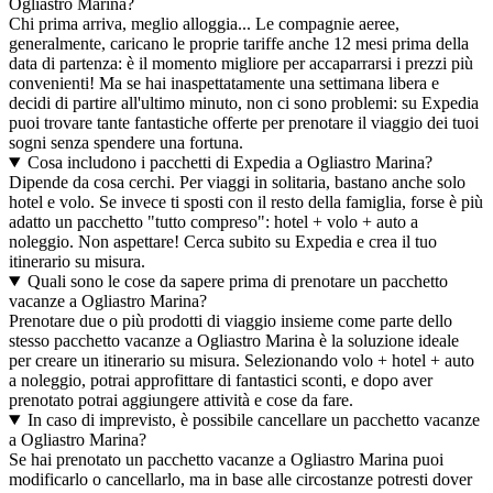
Ogliastro Marina?
Chi prima arriva, meglio alloggia... Le compagnie aeree,
generalmente, caricano le proprie tariffe anche 12 mesi prima della
data di partenza: è il momento migliore per accaparrarsi i prezzi più
convenienti! Ma se hai inaspettatamente una settimana libera e
decidi di partire all'ultimo minuto, non ci sono problemi: su Expedia
puoi trovare tante fantastiche offerte per prenotare il viaggio dei tuoi
sogni senza spendere una fortuna.
Cosa includono i pacchetti di Expedia a Ogliastro Marina?
Dipende da cosa cerchi. Per viaggi in solitaria, bastano anche solo
hotel e volo. Se invece ti sposti con il resto della famiglia, forse è più
adatto un pacchetto "tutto compreso": hotel + volo + auto a
noleggio. Non aspettare! Cerca subito su Expedia e crea il tuo
itinerario su misura.
Quali sono le cose da sapere prima di prenotare un pacchetto
vacanze a Ogliastro Marina?
Prenotare due o più prodotti di viaggio insieme come parte dello
stesso pacchetto vacanze a Ogliastro Marina è la soluzione ideale
per creare un itinerario su misura. Selezionando volo + hotel + auto
a noleggio, potrai approfittare di fantastici sconti, e dopo aver
prenotato potrai aggiungere attività e cose da fare.
In caso di imprevisto, è possibile cancellare un pacchetto vacanze
a Ogliastro Marina?
Se hai prenotato un pacchetto vacanze a Ogliastro Marina puoi
modificarlo o cancellarlo, ma in base alle circostanze potresti dover