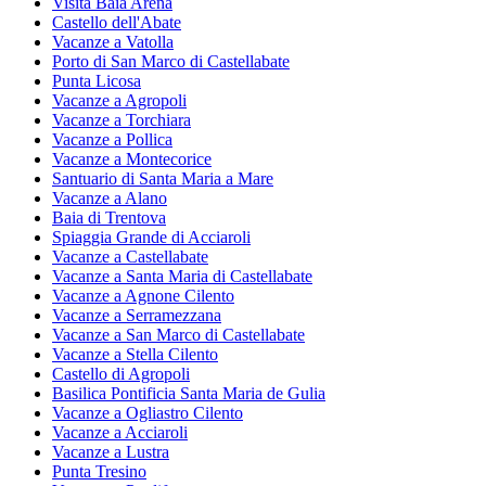
Visita Baia Arena
Castello dell'Abate
Vacanze a Vatolla
Porto di San Marco di Castellabate
Punta Licosa
Vacanze a Agropoli
Vacanze a Torchiara
Vacanze a Pollica
Vacanze a Montecorice
Santuario di Santa Maria a Mare
Vacanze a Alano
Baia di Trentova
Spiaggia Grande di Acciaroli
Vacanze a Castellabate
Vacanze a Santa Maria di Castellabate
Vacanze a Agnone Cilento
Vacanze a Serramezzana
Vacanze a San Marco di Castellabate
Vacanze a Stella Cilento
Castello di Agropoli
Basilica Pontificia Santa Maria de Gulia
Vacanze a Ogliastro Cilento
Vacanze a Acciaroli
Vacanze a Lustra
Punta Tresino