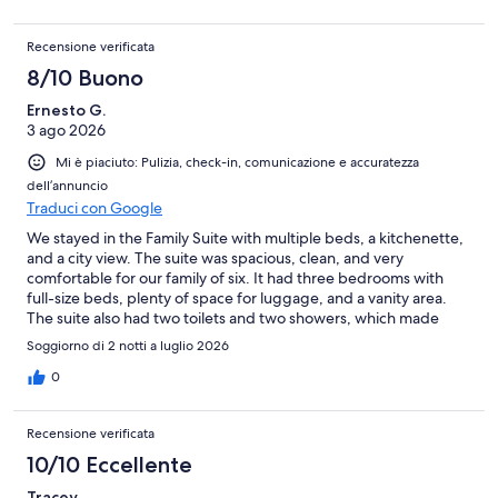
Recensione verificata
8/10 Buono
Ernesto G.
3 ago 2026
Mi è piaciuto: Pulizia, check-in, comunicazione e accuratezza
dell’annuncio
Traduci con Google
We stayed in the Family Suite with multiple beds, a kitchenette,
and a city view. The suite was spacious, clean, and very
comfortable for our family of six. It had three bedrooms with
full-size beds, plenty of space for luggage, and a vanity area.
The suite also had two toilets and two showers, which made
getting ready much easier for our large family. Although we did
Soggiorno di 2 notti a luglio 2026
not use the kitchenette, it appeared well equipped for
preparing or reheating a simple meal. A washing machine and
0
clothes hangers are provided, but please note that the machine
only washes—it does not dry clothes. The hotel is just around
Recensione verificata
the corner from a beautiful dragon temple and is close to a
ramen restaurant and a 7-Eleven. However, it is not within
10/10 Eccellente
convenient walking distance of Dotonbori, so we had to take an
Tracey