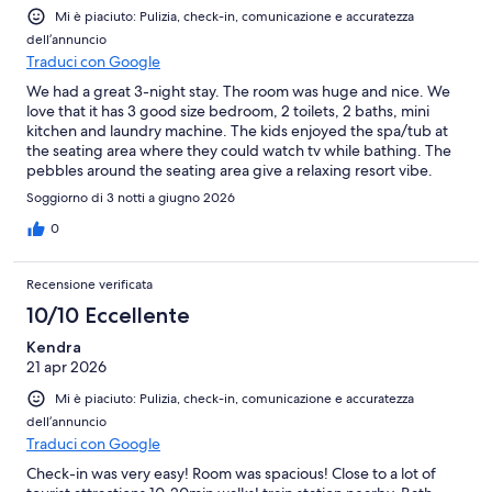
Mi è piaciuto: Pulizia, check-in, comunicazione e accuratezza
dell’annuncio
Traduci con Google
We had a great 3-night stay. The room was huge and nice. We
love that it has 3 good size bedroom, 2 toilets, 2 baths, mini
kitchen and laundry machine. The kids enjoyed the spa/tub at
the seating area where they could watch tv while bathing. The
pebbles around the seating area give a relaxing resort vibe.
Good location. Just few minutes away from the train stations
Soggiorno di 3 notti a giugno 2026
and shopping area. The staff are super friendly.
0
Recensione verificata
10/10 Eccellente
Kendra
21 apr 2026
Mi è piaciuto: Pulizia, check-in, comunicazione e accuratezza
dell’annuncio
Traduci con Google
Check-in was very easy! Room was spacious! Close to a lot of