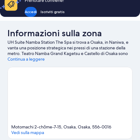
Prenotare conviene!
47 €
Accedi
Iscriviti gratis
Informazioni sulla zona
UH Suite Namba Station The Spa si trova a Osaka, in Naniwa, e
vanta una posizione strategica nei pressi di una stazione della
metro. Teatro Namba Grand Kagetsu e Castello di Osaka sono
due delle principali attrazioni culturali della zona. Per gli amanti
Continua a leggere
dello shopping, invece, due tappe assolutamente da non
perdere sono Dotonbori e Nipponbashi. Sei in cerca di eventi
sportivi o spettacoli a cui assistere? Stadio Osaka Dome e Stadio
Osaka-jō Hall potrebbero avere in programma qualcosa di
interessante.
Vai alla guida turistica di Osaka
Mostra altri aparthotel a Osaka
Motomachi 2-chōme-7-15, Osaka, Osaka, 556-0016
Vedi sulla mappa