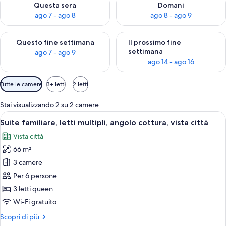
Questa sera
Domani
ago 7 - ago 8
ago 8 - ago 9
Verifica la disponibilità per questo fine settimana, ago 7 - ago
Verifica la disponibilità per il
Questo fine settimana
Il prossimo fine
settimana
ago 7 - ago 9
ago 14 - ago 16
Filtri
Tutte le camere
3+ letti
2 letti
disponibili
per
Stai visualizzando 2 su 2 camere
le
Apri
Un bagno moderno con vasca, un angolo 
9
Suite familiare, letti multipli, angolo cottura, vista città
camere
tutte
Vista città
le
66 m²
foto
per
3 camere
Suite
Per 6 persone
familiare,
3 letti queen
letti
Wi-Fi gratuito
multipli,
Altri
Scopri di più
angolo
dettagli