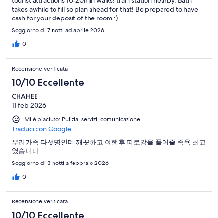
tourist attractions 10-20min walks! train station nearby. Bath
takes awhile to fill so plan ahead for that! Be prepared to have
cash for your deposit of the room :)
Soggiorno di 7 notti ad aprile 2026
0
Recensione verificata
10/10 Eccellente
CHAHEE
11 feb 2026
Mi è piaciuto: Pulizia, servizi, comunicazione
Traduci con Google
우리가족 다섯명인데 깨끗하고 여행후 피로감을 풀어줄 족욕 최고
였습니다
Soggiorno di 3 notti a febbraio 2026
0
Recensione verificata
10/10 Eccellente