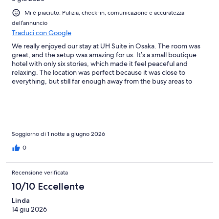
Mi è piaciuto: Pulizia, check-in, comunicazione e accuratezza
dell’annuncio
Traduci con Google
We really enjoyed our stay at UH Suite in Osaka. The room was
great, and the setup was amazing for us. It’s a small boutique
hotel with only six stories, which made it feel peaceful and
relaxing. The location was perfect because it was close to
everything, but still far enough away from the busy areas to
enjoy some quiet. Overall, we really loved the stay, the room,
and the location.
Soggiorno di 1 notte a giugno 2026
0
Recensione verificata
10/10 Eccellente
Linda
14 giu 2026