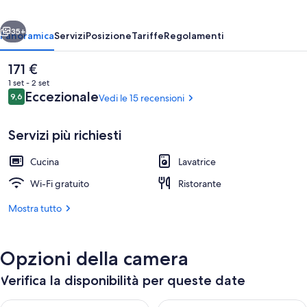
The
ietro
Avanti
Spa
35+
Panoramica
Servizi
Posizione
Tariffe
Regolamenti
Il
171 €
prezzo
1 set - 2 set
attuale
Recensioni
Eccezionale
9,6
Vedi le 15 recensioni
9,6 su 10
è
171 €
Servizi più richiesti
Cucina
Lavatrice
Suite familiare, letti multipli, angolo cot
Wi-Fi gratuito
Ristorante
Mostra tutto
Opzioni della camera
Verifica la disponibilità per queste date
Verifica la disponibilità per questa sera, ago 7 - ago 8
Verifica la disponibilità per d