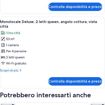
cottura,
per
Controlla disponibilità e prezzi
vista
Suite
familiare,
città
letti
Apri
Una camera d'albergo moderna con due 
6
multipli,
Monolocale Deluxe, 2 letti queen, angolo cottura, vista
tutte
angolo
città
cottura,
le
Vista città
vista
foto
città
53 m²
per
1 camera
Monolocale
Deluxe,
Per 4 persone
2
2 letti queen
letti
Wi-Fi gratuito
queen,
Altri
Scopri di più
angolo
dettagli
cottura,
per
Controlla disponibilità e prezzi
Monolocale
vista
Deluxe,
città
2
Potrebbero interessarti anche
letti
queen,
angolo
MONday Apart Premium KYOTO Station
HOTEL T