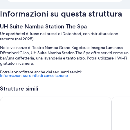
Informazioni su questa struttura
UH Suite Namba Station The Spa
Un aparthotel di lusso nei pressi di Dotonbori, con ristrutturazione
recente (nel 2025)
Nelle vicinanze di Teatro Namba Grand Kagetsu e Insegna Luminosa
Dōtonbori Glico, UH Suite Namba Station The Spa offre servizi come un
bar/una caffetteria, una lavanderia e tanto altro. Potrai utilizzare il Wi-Fi
gratuito in camera.
Potrai approfittare anche dei seguenti servizi:
Informazioni sui diritti di cancellazione
Personale poliglotta, un ascensore e deposito bagagli
Strutture simili
Servizi di concierge e aree riservate ai non fumatori
ESLEAD HOTEL Namba Kuromon
Randor H
Caratteristiche della camera
Tutte le camere di UH Suite Namba Station The Spa includono comodità
come vasche idromassaggio private interne e biancheria da letto di alta
qualità, insieme a utili extra come salotti separati e sale da pranzo
separate.