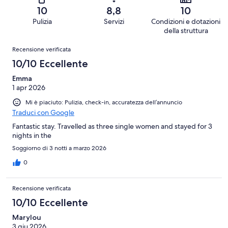
su
-
recensioni
0
10
8,8
10
15
Terribile.
su
Pulizia
Servizi
Condizioni e dotazioni
recensioni
0
15
della struttura
su
recensioni
Recensioni
15
Recensione verificata
recensioni
10/10 Eccellente
Emma
1 apr 2026
Mi è piaciuto: Pulizia, check-in, accuratezza dell’annuncio
Traduci con Google
Fantastic stay. Travelled as three single women and stayed for 3
nights in the
Soggiorno di 3 notti a marzo 2026
0
Recensione verificata
10/10 Eccellente
Marylou
3 giu 2026