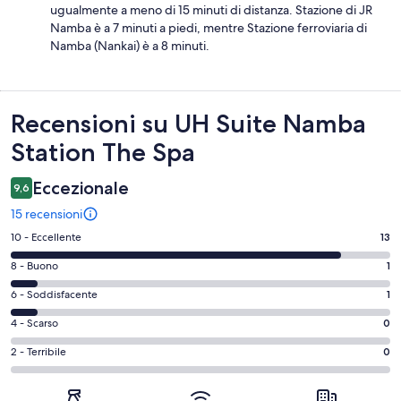
ugualmente a meno di 15 minuti di distanza. Stazione di JR
Namba è a 7 minuti a piedi, mentre Stazione ferroviaria di
Namba (Nankai) è a 8 minuti.
Recensioni
Recensioni su UH Suite Namba
Station The Spa
Eccezionale
9,6
15 recensioni
Valutazione
10 - Eccellente
13
di
Valutazione
8 - Buono
1
10
di
-
Valutazione
6 - Soddisfacente
1
8
Eccellente.
di
-
Valutazione
4 - Scarso
0
13
6
Buono.
di
su
-
Valutazione
2 - Terribile
0
1
4
15
Soddisfacente.
di
su
-
recensioni
1
2
15
Scarso.