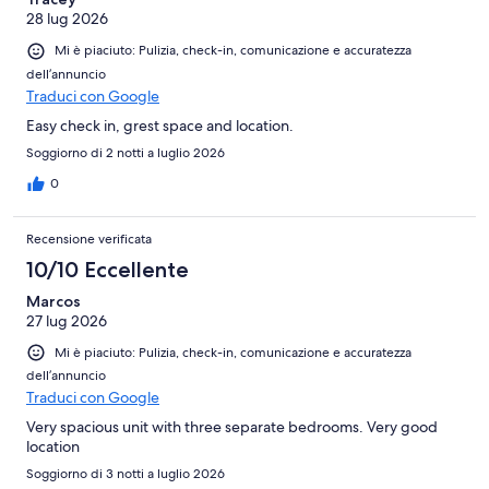
Uber to get there. Overall, it was a clean, spacious, and practical
28 lug 2026
accommodation for a family of six.
Mi è piaciuto: Pulizia, check-in, comunicazione e accuratezza
dell’annuncio
Traduci con Google
Easy check in, grest space and location.
Soggiorno di 2 notti a luglio 2026
0
Recensione verificata
10/10 Eccellente
Marcos
27 lug 2026
Mi è piaciuto: Pulizia, check-in, comunicazione e accuratezza
dell’annuncio
Traduci con Google
Very spacious unit with three separate bedrooms. Very good
location
Soggiorno di 3 notti a luglio 2026