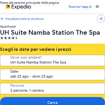
Passa alla sezione principale della pagina
Scarica l’app
Visualizza tutte le strutture
Aparthotel
UH Suite Namba Station The Spa
Struttura
a
4.5
Scegli le date per vedere i prezzi
stelle
Dove vuoi andare?
Date
Persone
Cerca