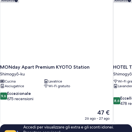
Annuncio
Annuncio
cottura,
vista
città
MONday Apart Premium KYOTO Station
HOTEL T
Shimogyō-ku
Shimogyō
Cucina
Lavatrice
Wi-Fi gra
Asciugatrice
Wi-Fi gratuito
Lavander
9.6
Eccezionale
9,6
8.6
Eccel
su
675 recensioni
8,6
su
478 re
10,
10,
Eccezionale,
Il
47 €
Eccellente
675
prezzo
26 ago - 27 ago
478
recensioni
attuale
recensioni
Accedi per visualizzare gli extra e gli sconti idonei.
è