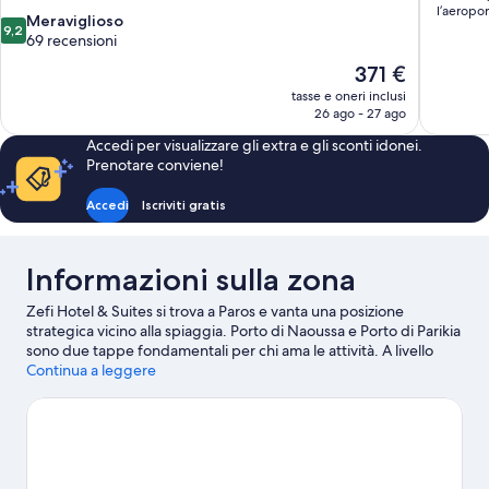
l’aeropo
9.2
Meraviglioso
9,2
su
69 recensioni
10,
Il
371 €
Meraviglioso,
prezzo
tasse e oneri inclusi
69
attuale
26 ago - 27 ago
recensioni
è
Accedi per visualizzare gli extra e gli sconti idonei.
371 €
Prenotare conviene!
Accedi
Iscriviti gratis
Informazioni sulla zona
Zefi Hotel & Suites si trova a Paros e vanta una posizione
strategica vicino alla spiaggia. Porto di Naoussa e Porto di Parikia
sono due tappe fondamentali per chi ama le attività. A livello
naturalistico, invece, tra le principali attrazioni della zona ci sono
Continua a leggere
Spiaggia di Agia Anna e Spiaggia di Agios Georgios. Viaggi con
dei bambini? Che ne dici di fare tappa a Aqua Paros - Parco
Acquatico e Parco acquatico Aqua Fun? Scopri le divertenti
iniziative sportive della zona, tra cui immersioni subacquee e
snorkeling; se invece preferisci non entrare in acqua, nelle
vicinanze puoi dedicarti ad attività come ecoturismo e gite a