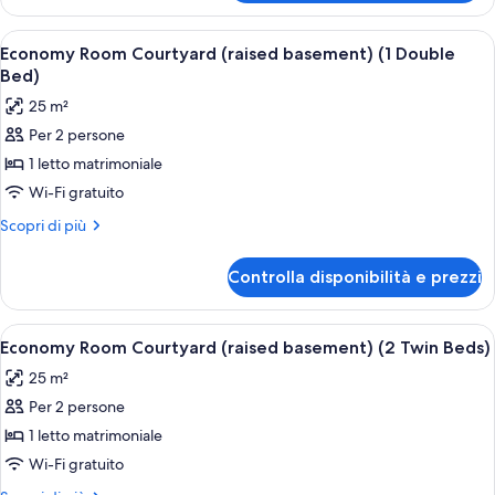
Apri
Una cassaforte in camera, postazione 
16
Economy Room Courtyard (raised basement) (1 Double
tutte
Bed)
le
25 m²
foto
Per 2 persone
per
1 letto matrimoniale
Economy
Room
Wi-Fi gratuito
Courtyard
Altri
Scopri di più
(raised
dettagli
per
basement)
Controlla disponibilità e prezzi
Economy
(1
Room
Double
Courtyard
Apri
Una cassaforte in camera, postazione 
16
Bed)
(raised
Economy Room Courtyard (raised basement) (2 Twin Beds)
tutte
basement)
25 m²
(1
le
Double
Per 2 persone
foto
Bed)
per
1 letto matrimoniale
Economy
Wi-Fi gratuito
Room