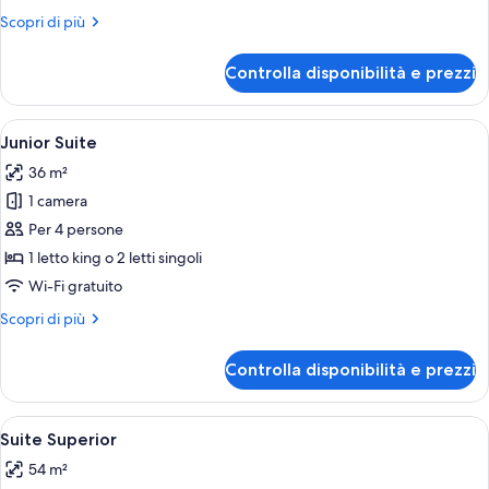
idromassaggio
Altri
Scopri di più
dettagli
per
Controlla disponibilità e prezzi
Camera
Superior,
idromassaggio
Apri
Una camera d'albergo moderna con un l
16
Junior Suite
tutte
36 m²
le
1 camera
foto
per
Per 4 persone
Junior
1 letto king o 2 letti singoli
Suite
Wi-Fi gratuito
Altri
Scopri di più
dettagli
per
Controlla disponibilità e prezzi
Junior
Suite
Apri
Camera moderna con un letto grande, 
8
Suite Superior
tutte
54 m²
le