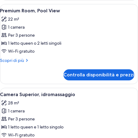
Courtyard
Apri
Una camera da letto con un letto, una 
11
View
Premium Room, Pool View
tutte
22 m²
le
1 camera
foto
per
Per 3 persone
Premium
1 letto queen o 2 letti singoli
Room,
Wi-Fi gratuito
Pool
Altri
Scopri di più
View
dettagli
per
Controlla disponibilità e prezzi
Premium
Room,
Pool
Apri
Una moderna spa con parete in pietra
16
View
Camera Superior, idromassaggio
tutte
28 m²
le
1 camera
foto
per
Per 3 persone
Camera
1 letto queen e 1 letto singolo
Superior,
Wi-Fi gratuito