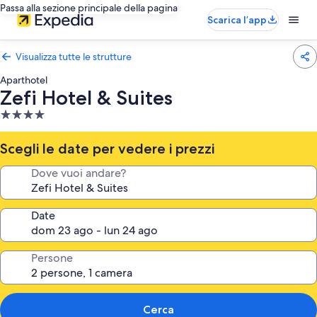
Passa alla sezione principale della pagina
Scarica l’app
Visualizza tutte le strutture
Aparthotel
Zefi Hotel & Suites
Struttura
a
4.0
Scegli le date per vedere i prezzi
stelle
Dove vuoi andare?
Date
Persone
Cerca