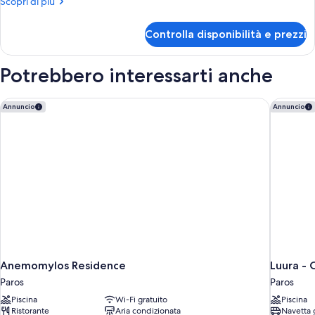
Altri
Scopri di più
Courtyard
dettagli
(raised
per
Controlla disponibilità e prezzi
Economy
basement)
Room
(2
Courtyard
Potrebbero interessarti anche
Twin
(raised
basement)
Beds)
(2
Anemomylos Residence
Luura - C
Annuncio
Annuncio
Twin
Beds)
Anemomylos Residence
Luura - 
Paros
Paros
Piscina
Wi-Fi gratuito
Piscina
Ristorante
Aria condizionata
Navetta 