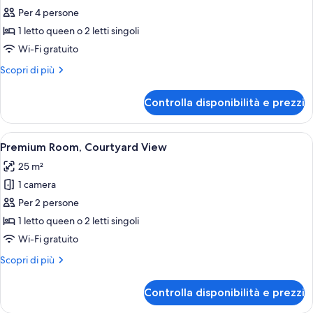
per
Per 4 persone
Premium
1 letto queen o 2 letti singoli
Quadruple
Wi-Fi gratuito
Room,
Altri
Scopri di più
Courtyard
dettagli
View
per
Controlla disponibilità e prezzi
Premium
Quadruple
Room,
Apri
Una camera da letto moderna con un le
7
Courtyard
Premium Room, Courtyard View
tutte
View
25 m²
le
1 camera
foto
per
Per 2 persone
Premium
1 letto queen o 2 letti singoli
Room,
Wi-Fi gratuito
Courtyard
Altri
Scopri di più
View
dettagli
per
Controlla disponibilità e prezzi
Premium
Room,