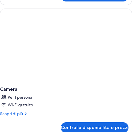
Suite
with
Private
Pool
Camera
Per 1 persona
Wi-Fi gratuito
Altri
Scopri di più
dettagli
per
Controlla disponibilità e prezzi
Camera