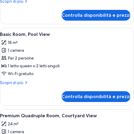
Altri
Scopri di più
(raised
dettagli
basement)
per
Controlla disponibilità e prezzi
Economy
Room
Courtyard
Apri
Una camera d'albergo moderna con un l
6
(raised
Basic Room, Pool View
tutte
basement)
18 m²
le
1 camera
foto
per
Per 2 persone
Basic
1 letto queen o 2 letti singoli
Room,
Wi-Fi gratuito
Pool
Altri
Scopri di più
View
dettagli
per
Controlla disponibilità e prezzi
Basic
Room,
Pool
Apri
Una moderna camera d'albergo con un l
13
View
Premium Quadruple Room, Courtyard View
tutte
24 m²
le
1 camera
foto