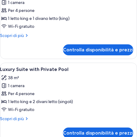
1 camera
foto
per
Per 4 persone
Suite
1 letto king e 1 divano letto (king)
Superior
Wi-Fi gratuito
Altri
Scopri di più
dettagli
per
Controlla disponibilità e prezzi
Suite
Superior
Apri
Area piscina moderna con zona relax in
14
Luxury Suite with Private Pool
tutte
38 m²
le
1 camera
foto
per
Per 4 persone
Luxury
1 letto king e 2 divani letto (singoli)
Suite
Wi-Fi gratuito
with
Altri
Scopri di più
Private
dettagli
Pool
per
Controlla disponibilità e prezzi
Luxury