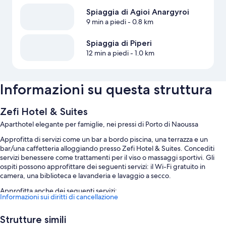
Spiaggia di Agioi Anargyroi
9 min a piedi
- 0.8 km
Spiaggia di Piperi
12 min a piedi
- 1.0 km
Informazioni su questa struttura
Zefi Hotel & Suites
Aparthotel elegante per famiglie, nei pressi di Porto di Naoussa
Approfitta di servizi come un bar a bordo piscina, una terrazza e un
bar/una caffetteria alloggiando presso Zefi Hotel & Suites. Concediti
servizi benessere come trattamenti per il viso o massaggi sportivi. Gli
ospiti possono approfittare dei seguenti servizi: il Wi-Fi gratuito in
camera, una biblioteca e lavanderia e lavaggio a secco.
Approfitta anche dei seguenti servizi:
Informazioni sui diritti di cancellazione
Una piscina all'aperto e una piscina per bambini, con lettini e
ombrelloni da piscina
Strutture simili