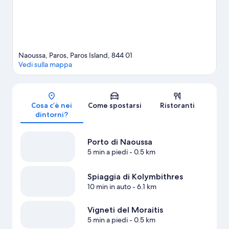
piedi o in bici.
Vai alla guida turistica di Paros
Mostra altri aparthotel a Paros
Naoussa, Paros, Paros Island, 844 01
Vedi sulla mappa
Mappa
Cosa c’è nei
Come spostarsi
Ristoranti
dintorni?
Porto di Naoussa
5 min a piedi
- 0.5 km
Spiaggia di Kolymbithres
10 min in auto
- 6.1 km
Vigneti del Moraitis
5 min a piedi
- 0.5 km