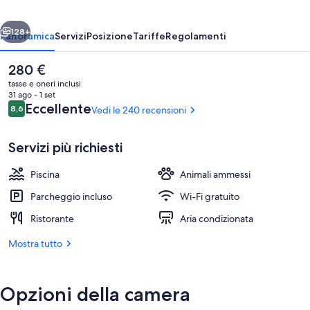
ietro
Avanti
128+
Panoramica
Servizi
Posizione
Tariffe
Regolamenti
Il
280 €
prezzo
tasse e oneri inclusi
attuale
31 ago - 1 set
è
Recensioni
Eccellente
8,6
Vedi le 240 recensioni
8,6 su 10
280 €
Servizi più richiesti
Piscina
Animali ammessi
Luxury Suite with Private Pool | Terraz
Parcheggio incluso
Wi-Fi gratuito
Ristorante
Aria condizionata
Mostra tutto
Opzioni della camera