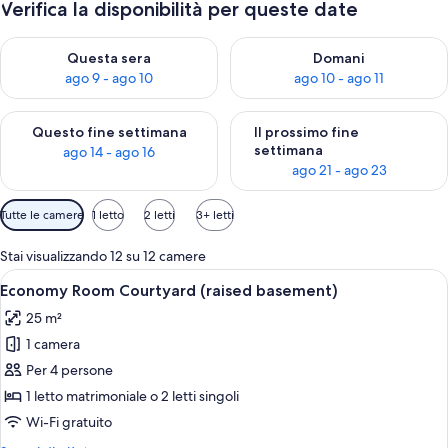
Verifica la disponibilità per queste date
Verifica la disponibilità per questa sera, ago 9 - ago 10
Verifica la disponibilità per d
Questa sera
Domani
ago 9 - ago 10
ago 10 - ago 11
Verifica la disponibilità per questo fine settimana, ago 14 - ag
Verifica la disponibilità per i
Questo fine settimana
Il prossimo fine
settimana
ago 14 - ago 16
ago 21 - ago 23
Filtri
Tutte le camere
1 letto
2 letti
3+ letti
disponibili
per
Stai visualizzando 12 su 12 camere
le
Apri
Camera da letto moderna con soffitto 
10
Economy Room Courtyard (raised basement)
camere
tutte
25 m²
le
1 camera
foto
per
Per 4 persone
Economy
1 letto matrimoniale o 2 letti singoli
Room
Wi-Fi gratuito
Courtyard