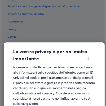
Maddalena: Residence
Termini e condizioni generali (prenotazioni Vrbo escluse)
Maddalena: B&B
Termini e condizioni di Vrbo
Maddalena: Complessi di appartamenti
Accessibilità
Genoa: B&B
Privacy
Genoa: Agriturismi
Genoa: Campeggi
Cookie
Genova: Hotel con bar
Condizioni per l'utilizzo
La vostra privacy è per noi molto
Genova: Hotel con servizi business
Informazioni legali/Contatti
importante
Genova: Hotel per golfisti
Linee guida sui contenuti e segnalazione dei contenuti
Genova: Hotel con servizio concierge
Insieme ai nostri
16
partner archiviamo e/o accediamo
Supporto
alle informazioni sul dispositivo dell'utente, come gli ID
Genova: Hotel sulla spiaggia
univoci nei cookie, per il trattamento dei dati personali.
Assistenza clienti
Genova: Hotel storici
È possibile accettare o gestire le proprie scelte facendo
Genoa: Boutique hotel
Contattaci
clic di seguito o in qualsiasi momento nella pagina
dell'informativa sulla privacy. Queste scelte verranno
Genoa: Hotel storici
Come cancellare un volo
segnalate ai nostri partner e non influenzeranno i dati
Genoa: Hotel per chi ama l'avventura
Come modificare la prenotazione di un hotel o una casa vacanze
sulla navigazione.