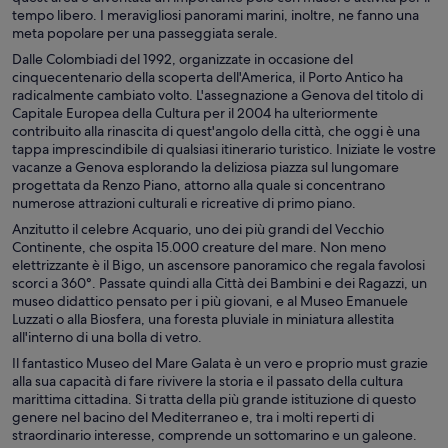
tempo libero. I meravigliosi panorami marini, inoltre, ne fanno una
meta popolare per una passeggiata serale.
Dalle Colombiadi del 1992, organizzate in occasione del
cinquecentenario della scoperta dell'America, il Porto Antico ha
radicalmente cambiato volto. L'assegnazione a Genova del titolo di
Capitale Europea della Cultura per il 2004 ha ulteriormente
contribuito alla rinascita di quest'angolo della città, che oggi è una
tappa imprescindibile di qualsiasi itinerario turistico. Iniziate le vostre
vacanze a Genova esplorando la deliziosa piazza sul lungomare
progettata da Renzo Piano, attorno alla quale si concentrano
numerose attrazioni culturali e ricreative di primo piano.
Anzitutto il celebre Acquario, uno dei più grandi del Vecchio
Continente, che ospita 15.000 creature del mare. Non meno
elettrizzante è il Bigo, un ascensore panoramico che regala favolosi
scorci a 360°. Passate quindi alla Città dei Bambini e dei Ragazzi, un
museo didattico pensato per i più giovani, e al Museo Emanuele
Luzzati o alla Biosfera, una foresta pluviale in miniatura allestita
all'interno di una bolla di vetro.
Il fantastico Museo del Mare Galata è un vero e proprio must grazie
alla sua capacità di fare rivivere la storia e il passato della cultura
marittima cittadina. Si tratta della più grande istituzione di questo
genere nel bacino del Mediterraneo e, tra i molti reperti di
straordinario interesse, comprende un sottomarino e un galeone.