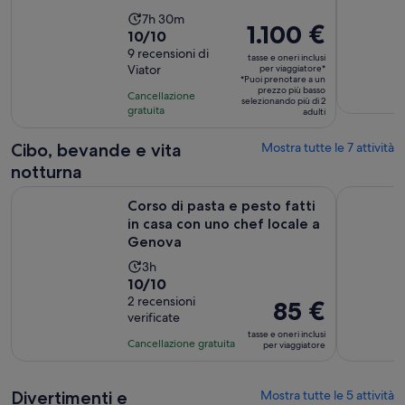
L’attività
7h 30m
Il
1.100 €
Valutazione
10/10
dura
prezzo
di
9 recensioni di
7
tasse e oneri inclusi
è
Viator
per viaggiatore*
10.0
ore
*Puoi prenotare a un
1.100 €
su
prezzo più basso
e
Cancellazione
selezionando più di 2
per
10,
gratuita
30
adulti
viaggiatore*
sulla
minuti
Cibo, bevande e vita
Mostra tutte le 7 attività
base
di
notturna
9
Corso di pasta e pesto fatti in casa con uno chef locale a G
Tour gastr
recensioni
Corso di pasta e pesto fatti
in casa con uno chef locale a
Genova
L’attività
3h
Valutazione
10/10
dura
di
2 recensioni
3
Il
85 €
verificate
10.0
ore
prezzo
tasse e oneri inclusi
su
è
Cancellazione gratuita
per viaggiatore
10,
85 €
sulla
per
Divertimenti e
Mostra tutte le 5 attività
base
viaggiatore