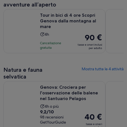
di
avventure all’aperto
2
A
Tour in bici di 4 ore Scopri Genova dalla montagna al mare
E-bike tou
recensioni
Tour in bici di 4 ore Scopri
Genova dalla montagna al
mare
L’attività
4h
Il
90 €
dura
prezzo
Cancellazione
tasse e oneri inclusi
4
è
gratuita
per adulto
ore
90 €
per
adulto
Natura e fauna
Mostra tutte le 4 attività
selvatica
Genova: Crociera per l'osservazione delle balene nel Santua
Genova: Cr
Genova: Crociera per
l'osservazione delle balene
nel Santuario Pelagos
L’attività
4h o più
Valutazione
9,2/10
dura
Il
40 €
di
98 recensioni
4
prezzo
GetYourGuide
9.2
ore
tasse e oneri
è