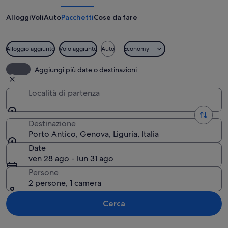
Alloggi
Voli
Auto
Pacchetti
Cose da fare
Alloggio aggiunto
Volo aggiunto
Auto
Economy
Un porto turistico con numerose barche
Aggiungi più date o destinazioni
Località di partenza
Destinazione
Porto Antico, Genova, Liguria, Italia
Date
ven 28 ago - lun 31 ago
Persone
2 persone, 1 camera
Cerca
Guarda la mappa