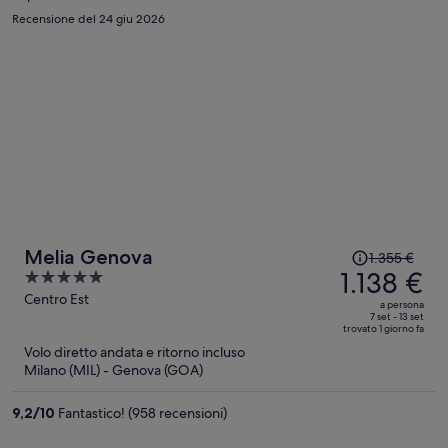
conditioning in my room was not very strong and the gym was
Recensione del 24 giu 2026
terrible - it is tiny, did not have air-conditioning that worked and
there was not even 1 set of dumb-bells or weights, I left it
frustrated.
Il
Melia Genova
1.355 €
prezzo
1.138 €
5
era
out
Centro Est
a persona
1.355 €,
of
7 set - 13 set
trovato 1 giorno fa
ora
5
Volo diretto andata e ritorno incluso
è
Milano (MIL) - Genova (GOA)
1.138 €
a
9,2
/
10
Fantastico! (958 recensioni)
persona