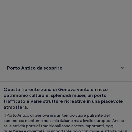
Porto Antico da scoprire
Questa fiorente zona di Genova vanta un ricco
patrimonio culturale, splendidi musei, un porto
trafficato e varie strutture ricreative in una piacevole
atmosfera.
Il Porto Antico di Genova era un tempo cuore pulsante del
commercio marittimo non solo italiano ma a livello europeo. Anche
se le attività portuali tradizionali sono ancora importanti, oggi
quest'area è diventata un importante polo con musei e attività per il