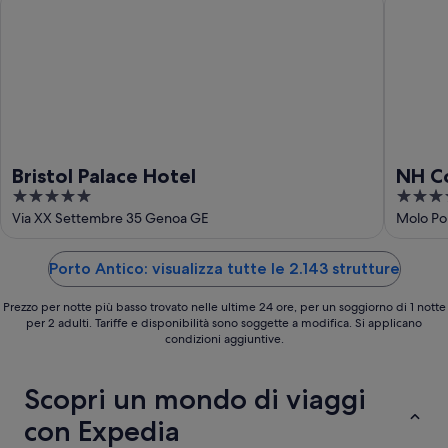
ago
Bristol Palace Hotel
NH C
5
4
out
out
Via XX Settembre 35 Genoa GE
Molo Po
of
of
5
5
Porto Antico: visualizza tutte le 2.143 strutture
Prezzo per notte più basso trovato nelle ultime 24 ore, per un soggiorno di 1 notte
per 2 adulti. Tariffe e disponibilità sono soggette a modifica. Si applicano
condizioni aggiuntive.
Scopri un mondo di viaggi
con Expedia