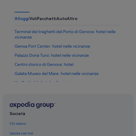
Alloggi
Voli
Pacchetti
Auto
Altro
Terminal dei traghetti del Porto di Genova: hotel nelle
vicinanze
Genoa Port Center: hotel nelle vicinanze
Palazzo Doria Tursi: hotel nelle vicinanze
Centro storico di Genova: hotel
Galata Museo del Mare: hotel nelle vicinanze
Via Garibaldi: hotel nelle vicinanze
Biosfera: hotel nelle vicinanze
Accademia Ligustica di Belle Arti: hotel nelle vicinanze
Palazzo Lomellino: hotel nelle vicinanze
Società
Monumento a Cristoforo Colombo: hotel nelle vicinanze
Chi siamo
Molo: hotel
Lavora con noi