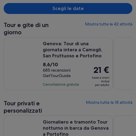
Scegli le date
Tour e gite di un
Mostra tutte le 42 attività
giorno
Genova: Tour di una giornata intera a Camogli, San Fruttuos
Gita di un
Genova: Tour di una
giornata intera a Camogli,
San Fruttuoso e Portofino
Valutazione
8,6/10
Il
21 €
di
685 recensioni
prezzo
GetYourGuide
8.6
tasse e oneri
è
inclusi
su
Cancellazione gratuita
per adulto
21 €
10,
per
sulla
adulto
base
Tour privati e
Mostra tutte le 18 attività
di
personalizzati
685
Giornaliero e tramonto Tour notturno in barca da Genova a
Tour a pie
recensioni
Giornaliero e tramonto Tour
notturno in barca da Genova
a Portofino