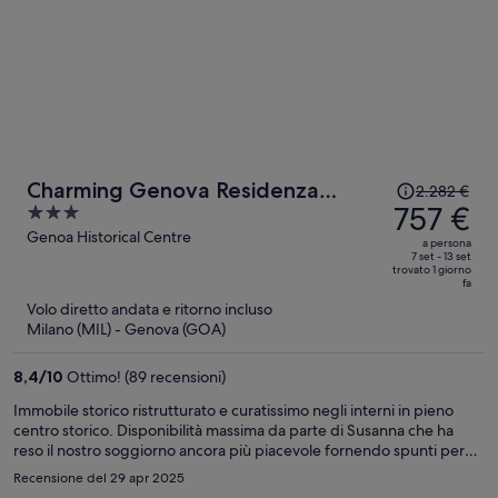
Il
Charming Genova Residenza
2.282 €
prezzo
757 €
3
D'Epoca
era
out
Genoa Historical Centre
a persona
2.282 €,
of
7 set - 13 set
trovato 1 giorno
ora
5
fa
è
Volo diretto andata e ritorno incluso
757 €
Milano (MIL) - Genova (GOA)
a
persona
8,4
/
10
Ottimo! (89 recensioni)
Immobile storico ristrutturato e curatissimo negli interni in pieno
centro storico. Disponibilità massima da parte di Susanna che ha
reso il nostro soggiorno ancora più piacevole fornendo spunti per
ogni attività. Servizio attento e camera elegante, super
Recensione del 29 apr 2025
confortevole. Da non perdere!