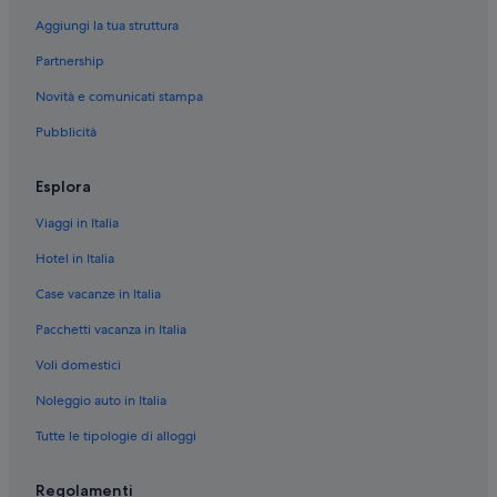
Porto Antico: hotel nelle vicinanze
Aggiungi la tua struttura
Genova: hotel
Partnership
Cattedrale di San Lorenzo: hotel nelle vicinanze
Novità e comunicati stampa
Genova: Chalet
Pubblicità
Genova: Agriturismi
Genova: Case private in affitto
Esplora
Genova: Inn
Viaggi in Italia
Genova: Ville
Hotel in Italia
Genova: Capsule Hotel
Case vacanze in Italia
Genova: Case galleggianti
Pacchetti vacanza in Italia
Genova: Aparthotel
Voli domestici
Genova: Affittacamere
Noleggio auto in Italia
Molo: Ville
Molo: B&B
Tutte le tipologie di alloggi
Stazione di Genova Piazza Principe: Guest house
Regolamenti