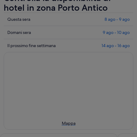
hotel in zona Porto Antico
Controlla
Questa sera
8 ago - 9 ago
i
prezzi
Controlla
Domani sera
9 ago - 10 ago
vicino
i
a
prezzi
Controlla
Il prossimo fine settimana
14 ago - 16 ago
Porto
vicino
i
Antico
a
prezzi
per
Porto
vicino
questa
Antico
a
sera,
per
Porto
8
domani
Antico
ago
sera,
per
-
9
il
9
ago
prossimo
ago
-
weekend,
10
14
ago
ago
Mappa
-
16
Bristol Palace Hotel
NH Colle