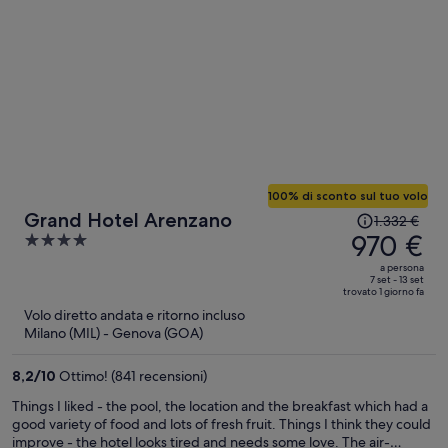
100% di sconto sul tuo volo
Il
Grand Hotel Arenzano
1.332 €
prezzo
970 €
4
era
out
a persona
1.332 €,
of
7 set - 13 set
trovato 1 giorno fa
ora
5
Volo diretto andata e ritorno incluso
è
Milano (MIL) - Genova (GOA)
970 €
a
8,2
/
10
Ottimo! (841 recensioni)
persona
Things I liked - the pool, the location and the breakfast which had a
good variety of food and lots of fresh fruit. Things I think they could
improve - the hotel looks tired and needs some love. The air-