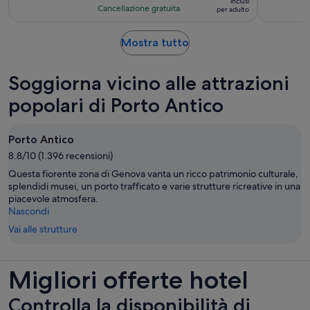
inclusi
su
Cancellazione gratuita
per adulto
40 €
10,
per
sulla
Apertura
Mostra tutto
adulto
base
in
di
una
Soggiorna vicino alle attrazioni
98
nuova
recensioni
scheda
popolari di Porto Antico
Porto Antico
8.8/10 (1.396 recensioni)
Questa fiorente zona di Genova vanta un ricco patrimonio culturale,
splendidi musei, un porto trafficato e varie strutture ricreative in una
piacevole atmosfera.
Nascondi
Vai alle strutture
Migliori offerte hotel
Controlla la disponibilità di